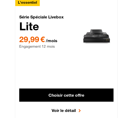
L'essentiel
Série Spéciale Livebox 
Série Spéciale Livebox
Lite
29,99 € par mois , Engagement 12 mois
29,99 €
/mois
Engagement 12 mois
Choisir cette offre
Voir le détail