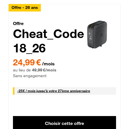
Offre - 26 ans
Cheat_Code Fibre_18_26
Offre
Cheat_Code
18_26
 Engagement 12 mois
24,99 € par mois pendant 0 mois puis 49,99 € par mois, Sans 
24,99 €
/mois
au lieu de
49,99 €/mois
Sans engagement
25 € par mois
-
25€ / mois
jusqu'à votre 27ème anniversaire
Choisir cette offre