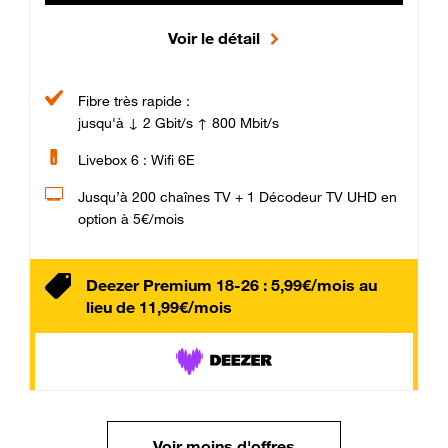
Voir le détail
Fibre très rapide :
jusqu'à ↓ 2 Gbit/s ↑ 800 Mbit/s
Livebox 6 : Wifi 6E
Jusqu’à 200 chaînes TV + 1 Décodeur TV UHD en
option à 5€/mois
Deezer Premium 18-26 : 5,99€/mois au
lieu de 11,99€/mois
Voir moins d'offres