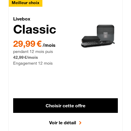
Meilleur choix
Lite Fibre
Livebox Classic Fibre
Livebox
Classic
29,99 € par mois pendant 12 mois puis 42,99 € par mois, Enga
29,99 €
/mois
pendant 12 mois puis
42,99 €/mois
Engagement 12 mois
Choisir cette offre
Voir le détail