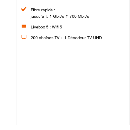
Fibre rapide :
jusqu'à ↓ 1 Gbit/s ↑ 700 Mbit/s
Livebox 5 : Wifi 5
200 chaînes TV + 1 Décodeur TV UHD