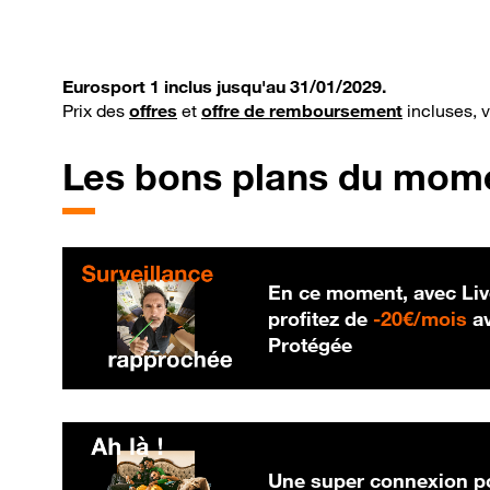
Eurosport 1 inclus jusqu'au 31/01/2029.
Prix des
offres
et
offre de remboursement
incluses, 
Les bons plans du mom
En ce moment, avec Liv
20
profitez de
-
20€/mois
av
Protégée
Une super connexion po