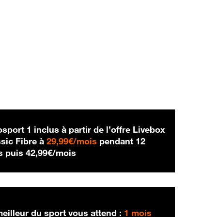
sport 1 inclus à partir de l’offre Livebox
29,99 € par mois
sic Fibre à
29,99€/mois
pendant 12
42,99 € par mois
s puis
42,99€/mois
eilleur du sport vous attend :
1 mois