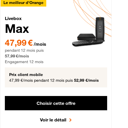
Le meilleur d'Orange
Livebox Max Fibre
Livebox
Max
gement 12 mois
47,99 € par mois pendant 12 mois puis 57,99 € par mois, Engageme
47,99 €
/mois
pendant 12 mois puis
57,99 €/mois
Engagement 12 mois
Prix client mobile
47,99 €/mois
pendant 12 mois puis
52,99 €/mois
Choisir cette offre
Voir le détail