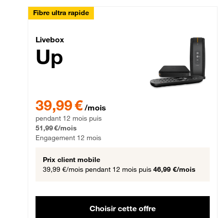
Fibre ultra rapide
Livebox Up Fibre
Livebox
Up
39,99 € par mois pendant 12 mois puis 51,99 € par mois,
39,99 €
/mois
pendant 12 mois puis
51,99 €/mois
Engagement 12 mois
Prix client mobile
39,99 €/mois
pendant 12 mois puis
46,99 €/mois
Choisir cette offre