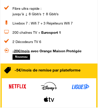
Fibre ultra rapide :
jusqu'à ↓ 8 Gbit/s ↑ 8 Gbit/s
Livebox 7 : Wifi 7 + 3 Répéteurs Wifi 7
200 chaînes TV +
Eurosport 1
2 Décodeurs TV 6
-20€/mois
avec Orange Maison Protégée
Nouveau
-5€/mois de remise par plateforme