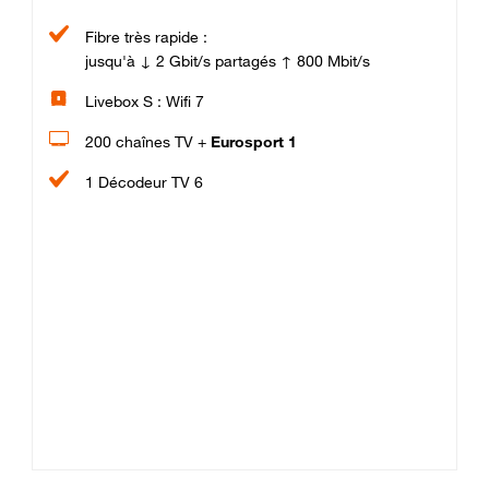
Fibre très rapide :
jusqu'à ↓ 2 Gbit/s partagés ↑ 800 Mbit/s
Livebox S : Wifi 7
200 chaînes TV +
Eurosport 1
1 Décodeur TV 6