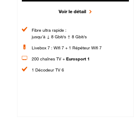
Voir le détail
Fibre ultra rapide :
jusqu'à ↓ 8 Gbit/s ↑ 8 Gbit/s
Livebox 7 : Wifi 7 + 1 Répéteur Wifi 7
200 chaînes TV +
Eurosport 1
1 Décodeur TV 6