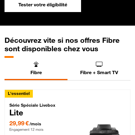
Tester votre éligibilité
Découvrez vite si nos offres Fibre
sont disponibles chez vous
Fibre
Fibre + Smart TV
L'essentiel
Série Spéciale Livebox Lite Fibre
Série Spéciale Livebox
Lite
29,99 € par mois , Engagement 12 mois
29,99 €
/mois
Engagement 12 mois