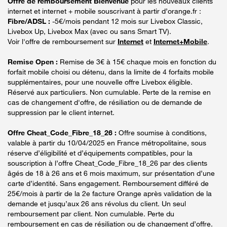
Offre de remboursement Bienvenue
pour les nouveaux clients
internet et internet + mobile souscrivant à partir d’orange.fr :
Fibre/ADSL :
-5€/mois pendant 12 mois sur Livebox Classic,
Livebox Up, Livebox Max (avec ou sans Smart TV).
Voir l'offre de remboursement sur
Internet
et
Internet+Mobile
.
Remise Open :
Remise de 3€ à 15€ chaque mois en fonction du
forfait mobile choisi ou détenu, dans la limite de 4 forfaits mobile
supplémentaires, pour une nouvelle offre Livebox éligible.
Réservé aux particuliers. Non cumulable. Perte de la remise en
cas de changement d'offre, de résiliation ou de demande de
suppression par le client internet.
Offre Cheat_Code_Fibre_18_26 :
Offre soumise à conditions,
valable à partir du 10/04/2025 en France métropolitaine, sous
réserve d’éligibilité et d’équipements compatibles, pour la
souscription à l’offre Cheat_Code_Fibre_18_26 par des clients
âgés de 18 à 26 ans et 6 mois maximum, sur présentation d’une
carte d’identité. Sans engagement. Remboursement différé de
25€/mois à partir de la 2e facture Orange après validation de la
demande et jusqu’aux 26 ans révolus du client. Un seul
remboursement par client. Non cumulable. Perte du
remboursement en cas de résiliation ou de changement d’offre.