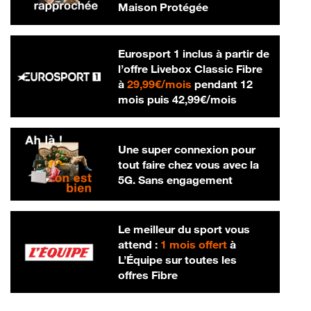
Maison Protégée
Eurosport 1 inclus à partir de
l’offre Livebox Classic Fibre
29,99 € par mois
à
29,99€/mois
pendant 12
42,99 € par m
mois puis
42,99€/mois
Une super connexion pour
tout faire chez vous avec la
5G. Sans engagement
Le meilleur du sport vous
attend :
1 mois offert
à
L’Équipe sur toutes les
offres Fibre