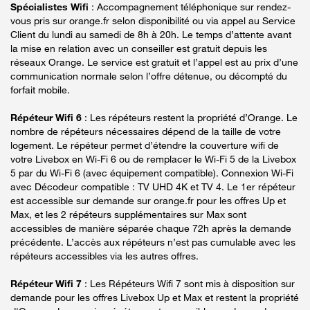
Spécialistes Wifi
: Accompagnement téléphonique sur rendez-
vous pris sur orange.fr selon disponibilité ou via appel au Service
Client du lundi au samedi de 8h à 20h. Le temps d’attente avant
la mise en relation avec un conseiller est gratuit depuis les
réseaux Orange. Le service est gratuit et l’appel est au prix d’une
communication normale selon l’offre détenue, ou décompté du
forfait mobile.
Répéteur Wifi 6
: Les répéteurs restent la propriété d’Orange. Le
nombre de répéteurs nécessaires dépend de la taille de votre
logement. Le répéteur permet d’étendre la couverture wifi de
votre Livebox en Wi-Fi 6 ou de remplacer le Wi-Fi 5 de la Livebox
5 par du Wi-Fi 6 (avec équipement compatible). Connexion Wi-Fi
avec Décodeur compatible : TV UHD 4K et TV 4. Le 1er répéteur
est accessible sur demande sur orange.fr pour les offres Up et
Max, et les 2 répéteurs supplémentaires sur Max sont
accessibles de manière séparée chaque 72h après la demande
précédente. L’accès aux répéteurs n’est pas cumulable avec les
répéteurs accessibles via les autres offres.
Répéteur Wifi 7
: Les Répéteurs Wifi 7 sont mis à disposition sur
demande pour les offres Livebox Up et Max et restent la propriété