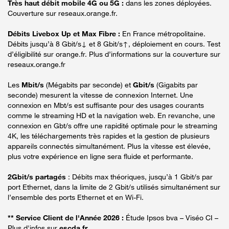
Très haut débit mobile 4G ou 5G :
dans les zones déployées.
Couverture sur reseaux.orange.fr.
Débits Livebox Up et Max Fibre :
En France métropolitaine.
Débits jusqu’à 8 Gbit/s↓ et 8 Gbit/s↑, déploiement en cours. Test
d’éligibilité sur orange.fr. Plus d’informations sur la couverture sur
reseaux.orange.fr
Les
Mbit/s
(Mégabits par seconde) et
Gbit/s
(Gigabits par
seconde) mesurent la vitesse de connexion Internet. Une
connexion en Mbt/s est suffisante pour des usages courants
comme le streaming HD et la navigation web. En revanche, une
connexion en Gbt/s offre une rapidité optimale pour le streaming
4K, les téléchargements très rapides et la gestion de plusieurs
appareils connectés simultanément. Plus la vitesse est élevée,
plus votre expérience en ligne sera fluide et performante.
2Gbit/s partagés
: Débits max théoriques, jusqu’à 1 Gbit/s par
port Ethernet, dans la limite de 2 Gbit/s utilisés simultanément sur
l’ensemble des ports Ethernet et en Wi-Fi.
** Service Client de l'Année 2026 :
Étude Ipsos bva – Viséo CI –
Plus d'infos sur
escda.fr