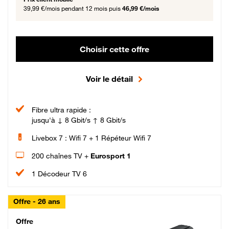
39,99 €/mois
pendant 12 mois puis
46,99 €/mois
Choisir cette offre
Voir le détail
Fibre ultra rapide :
jusqu'à ↓ 8 Gbit/s ↑ 8 Gbit/s
Livebox 7 : Wifi 7 + 1 Répéteur Wifi 7
200 chaînes TV +
Eurosport 1
1 Décodeur TV 6
Offre - 26 ans
Cheat_Code Fibre_18_26
Offre