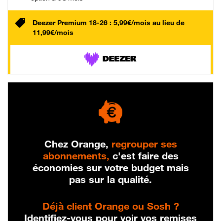
Deezer Premium 18-26 : 5,99€/mois au lieu de
11,99€/mois
Chez Orange,
regrouper ses
abonnements,
c'est faire des
économies sur votre budget mais
pas sur la qualité.
Déjà client Orange ou Sosh ?
Identifiez-vous pour voir vos remises