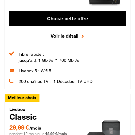
Choisir cette offre
Voir le détail
Fibre rapide :
jusqu'à ↓ 1 Gbit/s ↑ 700 Mbit/s
Livebox 5 : Wifi 5
200 chaînes TV + 1 Décodeur TV UHD
Meilleur choix
Livebox Classic Fibre
Livebox
Classic
29,99 € par mois pendant 12 mois puis 42,99 € par mois, Engagement 12 moi
29,99 €
/mois
pendant 12 mois puis
42,99 €/mois