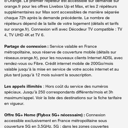
d'Orange. Le premier répéteur est accessible sur demande sur
orange.fr pour les offres Livebox Up et Max, et les 2 répéteurs
supplémentaires sur Max sont accessibles de manière séparée
chaque 72h après la demande précédente. Le nombre de
répéteurs dépend de la taille de votre logement (détails et tarifs
sur orange.fr). Connexion wifi avec Décodeur TV compatible : TV
4, TV UHD 4K et TV 6.
Partage de connexion :
Service valable en France
métropolitaine, sous réserve de couverture mobile (détails sur
réseaux.orange.fr), pour les nouveaux clients Internet ADSL avec
rendez-vous ou Fibre. Crédit internet mobile de 200Go/mois
valable jusqu'à la mise en service de votre accès internet et au
plus tard jusqu'à 12 mois suivant la souscription.
Les appels illimités
: Hors coût du service des numéros
spéciaux. Jusqu’à 250 correspondants différents/mois et 3h
maximum/appel. Voir la liste des destinations sur la fiche tarifaire
en vigueur.
Offre 5G+ Home (Flybox 5G+ nécessaire) :
Connexion
accessible exclusivement en France métropolitaine sous
couverture 5G en 3,5GHz. 5G : dans les zones couvertes