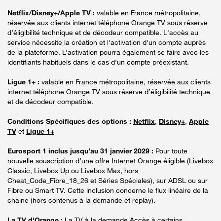
Netflix/Disney+/Apple TV :
valable en France métropolitaine,
réservée aux clients internet téléphone Orange TV sous réserve
d’éligibilité technique et de décodeur compatible. L'accès au
service nécessite la création et l'activation d'un compte auprès
de la plateforme. L’activation pourra également se faire avec les
identifiants habituels dans le cas d’un compte préexistant.
Ligue 1+ :
valable en France métropolitaine, réservée aux clients
internet téléphone Orange TV sous réserve d’éligibilité technique
et de décodeur compatible.
Conditions Spécifiques des options :
Netflix
,
Disney+
,
Apple
TV
et
Ligue 1+
Eurosport 1 inclus jusqu’au 31 janvier 2029 :
Pour toute
nouvelle souscription d’une offre Internet Orange éligible (Livebox
Classic, Livebox Up ou Livebox Max, hors
Cheat_Code_Fibre_18_26 et Séries Spéciales), sur ADSL ou sur
Fibre ou Smart TV. Cette inclusion concerne le flux linéaire de la
chaine (hors contenus à la demande et replay).
La TV d'Orange :
La TV à la demande Accès à certains