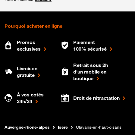
Pourquoi acheter en ligne
Promos
Paiement
exclusives
100% sécurisé
Retrait sous 2h
Livraison
d'un mobile en
gratuite
boutique
À vos cotés
Droit de rétractation
24h/24
Internet fibre
Boutique Orange
Auvergne-rhone-alpes
Isere
Clavans-en-haut-oisans