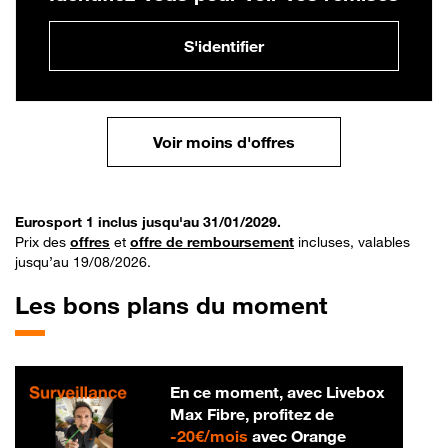
S'identifier
Voir moins d'offres
Eurosport 1 inclus jusqu'au 31/01/2029.
Prix des
offres
et
offre de remboursement
incluses, valables
jusqu’au 19/08/2026.
Les bons plans du moment
En ce moment, avec Livebox
Max Fibre, profitez de
20 € par mois
-
20€/mois
avec Orange