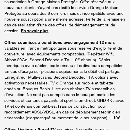
souscription à Orange Maison Protégée. Offre réservée aux
nouveaux clients n’ayant pas résilié le service Orange Maison
Protégée au cours des 6 derniers mois et incompatible avec une
nouvelle souscription à une même adresse. Perte de la remise en
cas de résiliation d’une des offres, de déménagement ou de
cession.
En savoir plus
.
Offres soumises à conditions avec engagement 12 mois
valables en France métropolitaine sous réserve d’éligibilité et de
couverture, avec équipements compatibles. (Répéteur Wifi,
Airbox 20Go, Second Décodeur TV : 10€ chacun). Débits
théoriques avec câbles, carte réseau et ordinateurs compatibles.
En cas d’usage sur plusieurs équipements le débit est partagé.
Enregistreur Multi-écrans, Second Décodeur TV, options avec
activations nécessaires. TV d’Orange sur mobile et tablette :
accès au Bouquet Basic. Liste des chaînes TV susceptibles
d’évolution. Ne sont pas compris dans le bouquet basic : les
services et contenus payants et sportifs en direct. UHD 4K : avec
TV et contenus compatibles. Frais de construction pour
raccordement ADSL/VDSL, en cas de déplacement technicien
nécessaire (diagnostiqué au moment de la souscription) : 119€.
Offres Livebox + Smart TV
soumises à conditions avec