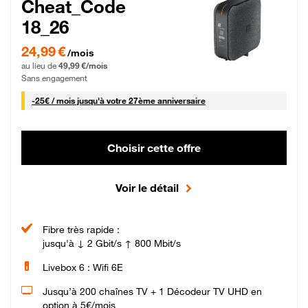
Cheat_Code
18_26
24,99 € par mois pendant 0 mois puis 49,99 € par mois, Sans engagement
24,99 €
/mois
au lieu de
49,99 €/mois
Sans engagement
25 € par mois
-
25€ / mois
jusqu'à votre 27ème anniversaire
Choisir cette offre
Voir le détail
Fibre très rapide :
jusqu'à ↓ 2 Gbit/s ↑ 800 Mbit/s
Livebox 6 : Wifi 6E
Jusqu’à 200 chaînes TV + 1 Décodeur TV UHD en
option à 5€/mois