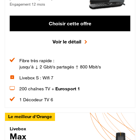
Engagement 12 mois
Choisir cette offre
Voir le détail
Fibre très rapide :
jusqu'à ↓ 2 Gbit/s partagés ↑ 800 Mbit/s
Livebox S : Wifi 7
200 chaînes TV +
Eurosport 1
1 Décodeur TV 6
Le meilleur d'Orange
Livebox Max Fibre
Livebox
Max