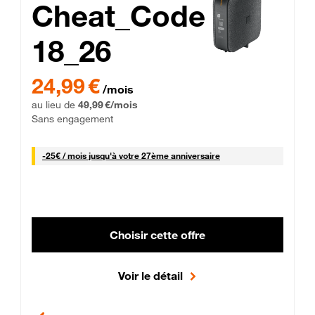
Cheat_Code
18_26
 Engagement 12 mois
24,99 € par mois pendant 0 mois puis 49,99 € par mois, Sans 
24,99 €
/mois
au lieu de
49,99 €/mois
Sans engagement
25 € par mois
-
25€ / mois
jusqu'à votre 27ème anniversaire
Choisir cette offre
Voir le détail