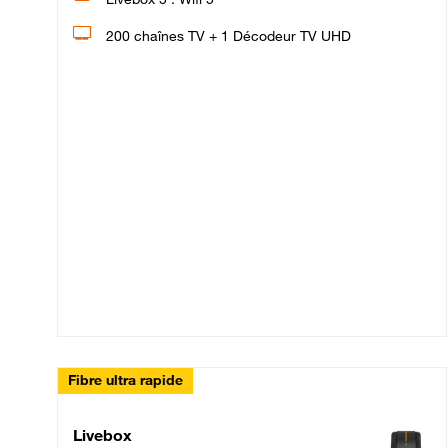
200 chaînes TV + 1 Décodeur TV UHD
Fibre ultra rapide
Livebox Up Fibre
Livebox