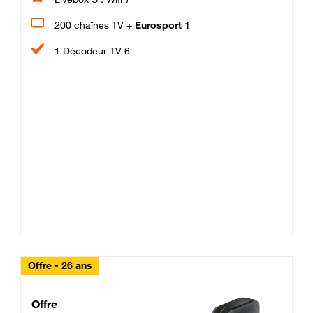
200 chaînes TV +
Eurosport 1
1 Décodeur TV 6
Offre - 26 ans
Cheat_Code Fibre_18_26
Offre