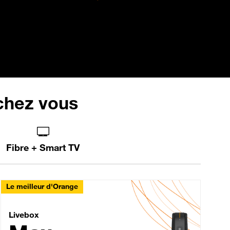
 chez vous
Fibre + Smart TV
Le meilleur d'Orange
Livebox Max Fibre
Livebox