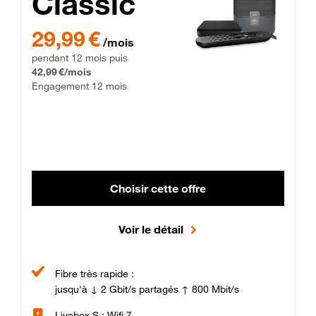
Classic
29,99 € par mois pendant 12 mois puis 42,99 € par mois, Enga
29,99 €
/mois
pendant 12 mois puis
42,99 €/mois
Engagement 12 mois
Choisir cette offre
Voir le détail
Fibre très rapide :
jusqu'à ↓ 2 Gbit/s partagés ↑ 800 Mbit/s
Livebox S : Wifi 7