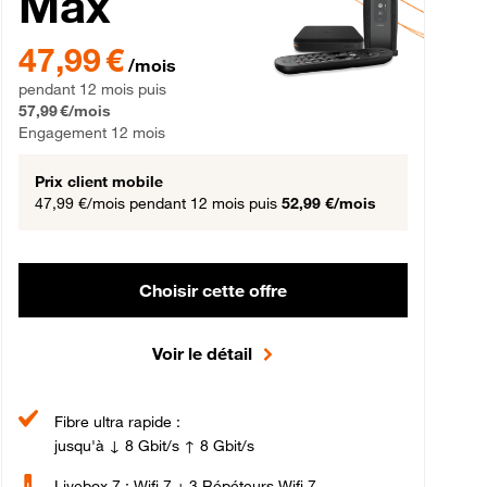
Max
gement 12 mois
47,99 € par mois pendant 12 mois puis 57,99 € par mois, Engageme
47,99 €
/mois
pendant 12 mois puis
57,99 €/mois
Engagement 12 mois
Prix client mobile
47,99 €/mois
pendant 12 mois puis
52,99 €/mois
Choisir cette offre
Voir le détail
Fibre ultra rapide :
jusqu'à ↓ 8 Gbit/s ↑ 8 Gbit/s
Livebox 7 : Wifi 7 + 3 Répéteurs Wifi 7