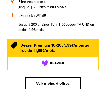
Fibre très rapide :
jusqu'à ↓ 2 Gbit/s ↑ 800 Mbit/s
Livebox 6 : Wifi 6E
Jusqu’à 200 chaînes TV + 1 Décodeur TV UHD en
option à 5€/mois
Deezer Premium 18-26 : 5,99€/mois au
lieu de 11,99€/mois
Voir moins d'offres