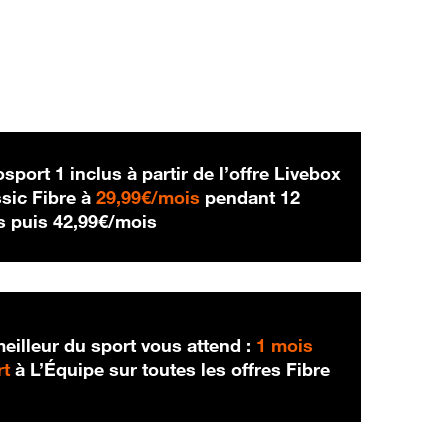
sport 1 inclus à partir de l’offre Livebox
29,99 € par mois
sic Fibre à
29,99€/mois
pendant 12
42,99 € par mois
s puis
42,99€/mois
eilleur du sport vous attend :
1 mois
rt
à L’Équipe sur toutes les offres Fibre