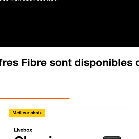
fres Fibre sont disponibles
Meilleur choix
Lite Fibre
Livebox Classic Fibre
Livebox