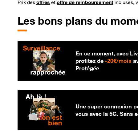
Prix des
offres
et
offre de remboursement
incluses, 
Les bons plans du mom
En ce moment, avec Liv
20
profitez de
-
20€/mois
av
Protégée
Une super connexion po
vous avec la 5G. Sans