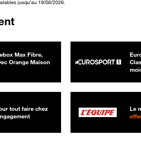
valables jusqu’au 19/08/2026.
ent
ebox Max Fibre,
Euro
 € par mois
ec Orange Maison
Clas
moi
ur tout faire chez
Le m
 engagement
offe