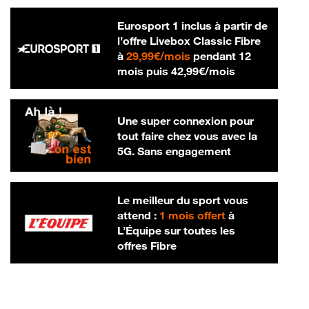
Eurosport 1 inclus à partir de
l’offre Livebox Classic Fibre
29,99 € par mois
à
29,99€/mois
pendant 12
42,99 € par m
mois puis
42,99€/mois
Une super connexion pour
tout faire chez vous avec la
5G. Sans engagement
Le meilleur du sport vous
attend :
1 mois offert
à
L’Équipe sur toutes les
offres Fibre