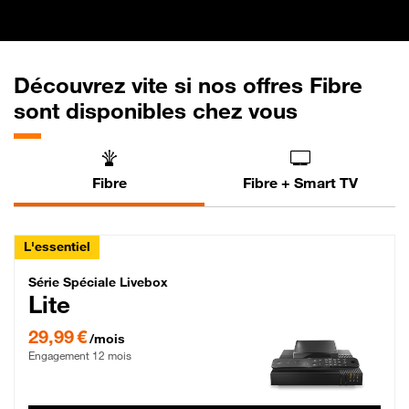
Découvrez vite si nos offres Fibre
sont disponibles chez vous
Fibre
Fibre + Smart TV
L'essentiel
Série Spéciale Livebox Lite Fibre
Série Spéciale Livebox
Lite
29,99 € par mois , Engagement 12 mois
29,99 €
/mois
Engagement 12 mois