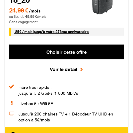
24,99 € par mois pendant 0 mois puis 49,99 € par mois, Sans engagement
24,99 €
/mois
au lieu de
49,99 €/mois
Sans engagement
25 € par mois
-
25€ / mois
jusqu'à votre 27ème anniversaire
Choisir cette offre
Voir le détail
Fibre très rapide :
jusqu'à ↓ 2 Gbit/s ↑ 800 Mbit/s
Livebox 6 : Wifi 6E
Jusqu’à 200 chaînes TV + 1 Décodeur TV UHD en
option à 5€/mois