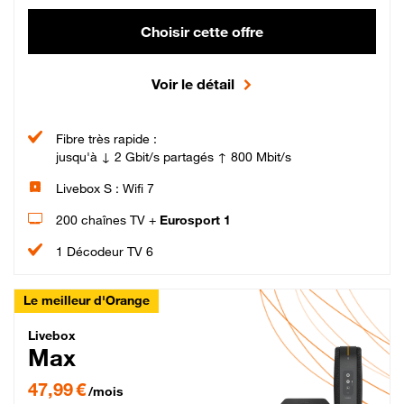
Choisir cette offre
Voir le détail
Fibre très rapide :
jusqu'à ↓ 2 Gbit/s partagés ↑ 800 Mbit/s
Livebox S : Wifi 7
200 chaînes TV +
Eurosport 1
1 Décodeur TV 6
Le meilleur d'Orange
Livebox Max Fibre
Livebox
Max
47,99 € par mois pendant 12 mois puis 57,99 € par mois, Engagement 12 moi
47,99 €
/mois