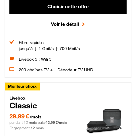
Choisir cette offre
Voir le détail
Fibre rapide :
jusqu'à ↓ 1 Gbit/s ↑ 700 Mbit/s
Livebox 5 : Wifi 5
200 chaînes TV + 1 Décodeur TV UHD
Meilleur choix
Livebox Classic Fibre
Livebox
Classic
29,99 € par mois pendant 12 mois puis 42,99 € par mois, Engagement 12 moi
29,99 €
/mois
pendant 12 mois puis
42,99 €/mois
Engagement 12 mois