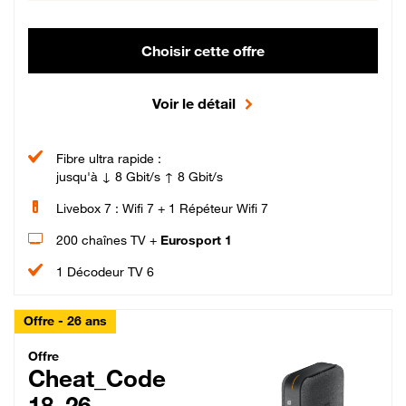
Choisir cette offre
Voir le détail
Fibre ultra rapide :
jusqu'à ↓ 8 Gbit/s ↑ 8 Gbit/s
Livebox 7 : Wifi 7 + 1 Répéteur Wifi 7
200 chaînes TV +
Eurosport 1
1 Décodeur TV 6
Offre - 26 ans
Cheat_Code Fibre_18_26
Offre
Cheat_Code
18_26