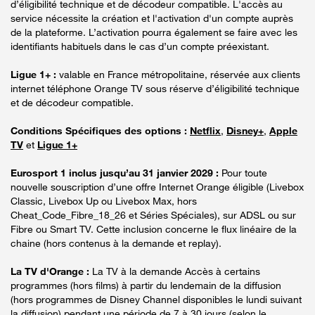
d’éligibilité technique et de décodeur compatible. L'accès au
service nécessite la création et l'activation d'un compte auprès
de la plateforme. L’activation pourra également se faire avec les
identifiants habituels dans le cas d’un compte préexistant.
Ligue 1+ :
valable en France métropolitaine, réservée aux clients
internet téléphone Orange TV sous réserve d’éligibilité technique
et de décodeur compatible.
Conditions Spécifiques des options :
Netflix
,
Disney+
,
Apple
TV
et
Ligue 1+
Eurosport 1 inclus jusqu’au 31 janvier 2029 :
Pour toute
nouvelle souscription d’une offre Internet Orange éligible (Livebox
Classic, Livebox Up ou Livebox Max, hors
Cheat_Code_Fibre_18_26 et Séries Spéciales), sur ADSL ou sur
Fibre ou Smart TV. Cette inclusion concerne le flux linéaire de la
chaine (hors contenus à la demande et replay).
La TV d'Orange :
La TV à la demande Accès à certains
programmes (hors films) à partir du lendemain de la diffusion
(hors programmes de Disney Channel disponibles le lundi suivant
la diffusion) pendant une période de 7 à 30 jours (selon le