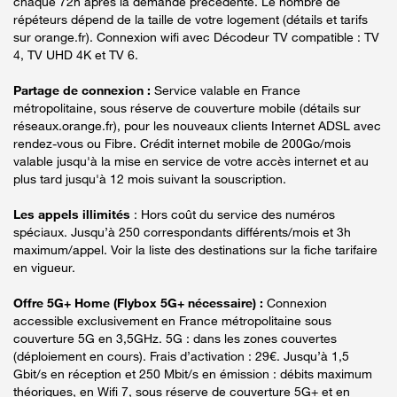
chaque 72h après la demande précédente. Le nombre de
répéteurs dépend de la taille de votre logement (détails et tarifs
sur orange.fr). Connexion wifi avec Décodeur TV compatible : TV
4, TV UHD 4K et TV 6.
Partage de connexion :
Service valable en France
métropolitaine, sous réserve de couverture mobile (détails sur
réseaux.orange.fr), pour les nouveaux clients Internet ADSL avec
rendez-vous ou Fibre. Crédit internet mobile de 200Go/mois
valable jusqu'à la mise en service de votre accès internet et au
plus tard jusqu'à 12 mois suivant la souscription.
Les appels illimités
: Hors coût du service des numéros
spéciaux. Jusqu’à 250 correspondants différents/mois et 3h
maximum/appel. Voir la liste des destinations sur la fiche tarifaire
en vigueur.
Offre 5G+ Home (Flybox 5G+ nécessaire) :
Connexion
accessible exclusivement en France métropolitaine sous
couverture 5G en 3,5GHz. 5G : dans les zones couvertes
(déploiement en cours). Frais d’activation : 29€. Jusqu’à 1,5
Gbit/s en réception et 250 Mbit/s en émission : débits maximum
théoriques, en Wifi 7, sous réserve de couverture 5G+ et en