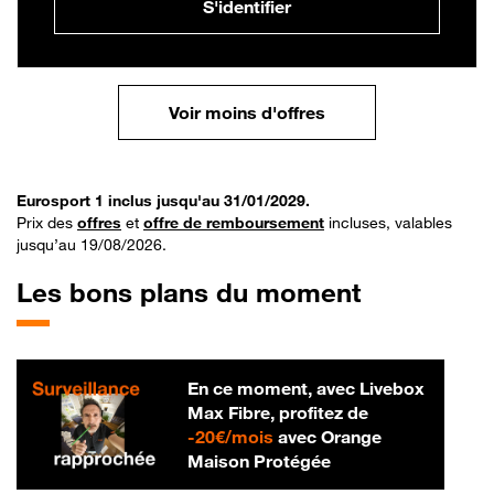
S'identifier
Voir moins d'offres
Eurosport 1 inclus jusqu'au 31/01/2029.
Prix des
offres
et
offre de remboursement
incluses, valables
jusqu’au 19/08/2026.
Les bons plans du moment
En ce moment, avec Livebox
Max Fibre, profitez de
20 € par mois
-
20€/mois
avec Orange
Maison Protégée