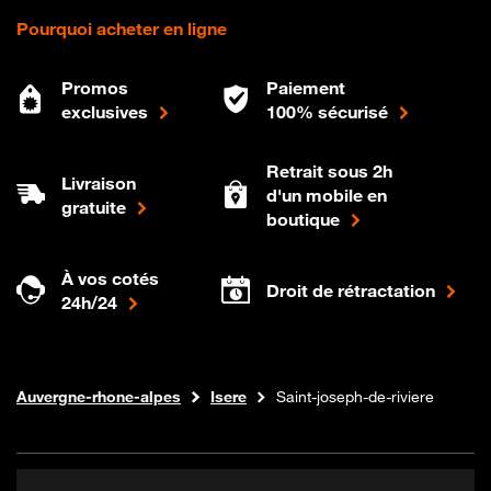
Pourquoi acheter en ligne
Promos
Paiement
exclusives
100% sécurisé
Retrait sous 2h
Livraison
d'un mobile en
gratuite
boutique
À vos cotés
Droit de rétractation
24h/24
Internet fibre
Boutique Orange
Auvergne-rhone-alpes
Isere
Saint-joseph-de-riviere