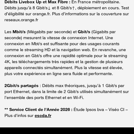
Débits Livebox Up et Max Fibre :
En France métropolitaine.
Débits jusqu’à 8 Gbit/s↓ et 8 Gbit/s↑, déploiement en cours. Test
d’éligibilité sur orange.fr. Plus d’informations sur la couverture sur
reseaux.orange.fr
Les
Mbit/s
(Mégabits par seconde) et
Gbit/s
(Gigabits par
seconde) mesurent la vitesse de connexion Internet. Une
connexion en Mbt/s est suffisante pour des usages courants
comme le streaming HD et la navigation web. En revanche, une
connexion en Gbt/s offre une rapidité optimale pour le streaming
4K, les téléchargements très rapides et la gestion de plusieurs
appareils connectés simultanément. Plus la vitesse est élevée,
plus votre expérience en ligne sera fluide et performante.
2Gbit/s partagés
: Débits max théoriques, jusqu’à 1 Gbit/s par
port Ethernet, dans la limite de 2 Gbit/s utilisés simultanément sur
l’ensemble des ports Ethernet et en Wi-Fi.
** Service Client de l'Année 2026 :
Étude Ipsos bva – Viséo CI –
Plus d'infos sur
escda.fr