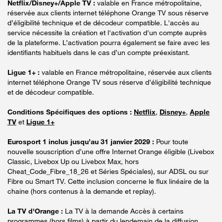
Netflix/Disney+/Apple TV :
valable en France métropolitaine,
réservée aux clients internet téléphone Orange TV sous réserve
d’éligibilité technique et de décodeur compatible. L'accès au
service nécessite la création et l'activation d'un compte auprès
de la plateforme. L’activation pourra également se faire avec les
identifiants habituels dans le cas d’un compte préexistant.
Ligue 1+ :
valable en France métropolitaine, réservée aux clients
internet téléphone Orange TV sous réserve d’éligibilité technique
et de décodeur compatible.
Conditions Spécifiques des options :
Netflix
,
Disney+
,
Apple
TV
et
Ligue 1+
Eurosport 1 inclus jusqu’au 31 janvier 2029 :
Pour toute
nouvelle souscription d’une offre Internet Orange éligible (Livebox
Classic, Livebox Up ou Livebox Max, hors
Cheat_Code_Fibre_18_26 et Séries Spéciales), sur ADSL ou sur
Fibre ou Smart TV. Cette inclusion concerne le flux linéaire de la
chaine (hors contenus à la demande et replay).
La TV d'Orange :
La TV à la demande Accès à certains
programmes (hors films) à partir du lendemain de la diffusion