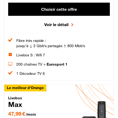
Choisir cette offre
Voir le détail
Fibre très rapide :
jusqu'à ↓ 2 Gbit/s partagés ↑ 800 Mbit/s
Livebox S : Wifi 7
200 chaînes TV +
Eurosport 1
1 Décodeur TV 6
Le meilleur d'Orange
Livebox Max Fibre
Livebox
Max
47,99 € par mois pendant 12 mois puis 57,99 € par mois, Engagement 12 moi
47,99 €
/mois