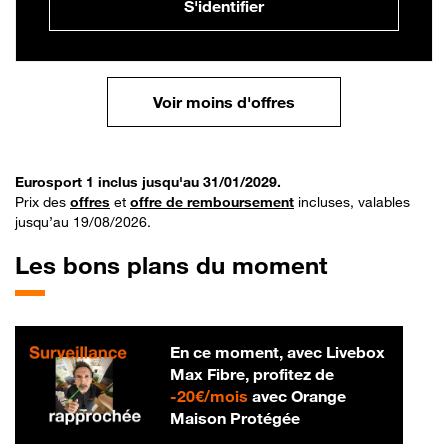
S'identifier
Voir moins d'offres
Eurosport 1 inclus jusqu'au 31/01/2029.
Prix des
offres
et
offre de remboursement
incluses, valables
jusqu’au 19/08/2026.
Les bons plans du moment
En ce moment, avec Livebox
Max Fibre, profitez de
20 € par mois
-
20€/mois
avec Orange
Maison Protégée