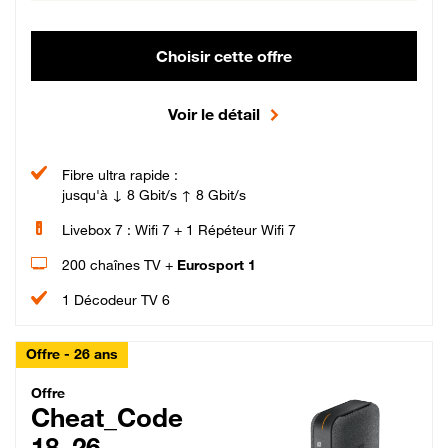
Choisir cette offre
Voir le détail
Fibre ultra rapide :
jusqu'à ↓ 8 Gbit/s ↑ 8 Gbit/s
Livebox 7 : Wifi 7 + 1 Répéteur Wifi 7
200 chaînes TV +
Eurosport 1
1 Décodeur TV 6
Offre - 26 ans
Cheat_Code Fibre_18_26
Offre
Cheat_Code
18_26