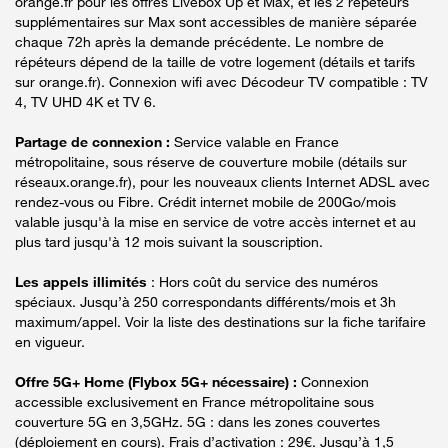
orange.fr pour les offres Livebox Up et Max, et les 2 répéteurs
supplémentaires sur Max sont accessibles de manière séparée
chaque 72h après la demande précédente. Le nombre de
répéteurs dépend de la taille de votre logement (détails et tarifs
sur orange.fr). Connexion wifi avec Décodeur TV compatible : TV
4, TV UHD 4K et TV 6.
Partage de connexion :
Service valable en France
métropolitaine, sous réserve de couverture mobile (détails sur
réseaux.orange.fr), pour les nouveaux clients Internet ADSL avec
rendez-vous ou Fibre. Crédit internet mobile de 200Go/mois
valable jusqu'à la mise en service de votre accès internet et au
plus tard jusqu'à 12 mois suivant la souscription.
Les appels illimités
: Hors coût du service des numéros
spéciaux. Jusqu’à 250 correspondants différents/mois et 3h
maximum/appel. Voir la liste des destinations sur la fiche tarifaire
en vigueur.
Offre 5G+ Home (Flybox 5G+ nécessaire) :
Connexion
accessible exclusivement en France métropolitaine sous
couverture 5G en 3,5GHz. 5G : dans les zones couvertes
(déploiement en cours). Frais d’activation : 29€. Jusqu’à 1,5