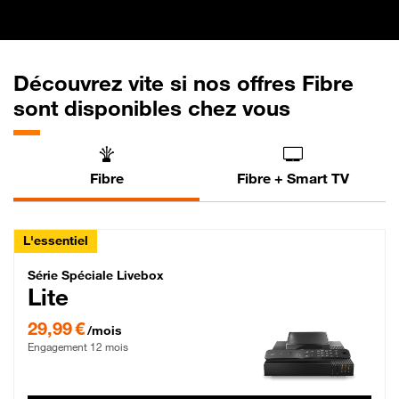
Découvrez vite si nos offres Fibre
sont disponibles chez vous
Fibre
Fibre + Smart TV
L'essentiel
Série Spéciale Livebox Lite Fibre
Série Spéciale Livebox
Lite
29,99 € par mois , Engagement 12 mois
29,99 €
/mois
Engagement 12 mois