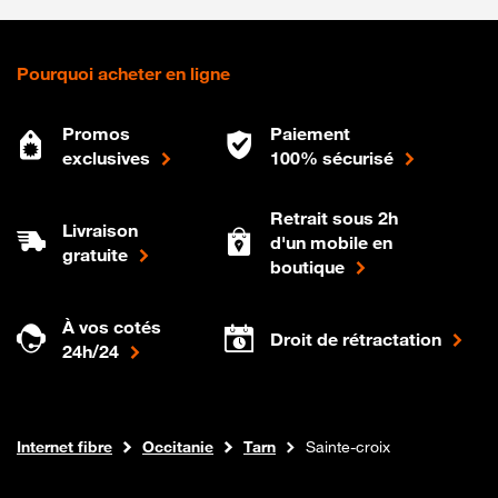
Pourquoi acheter en ligne
Promos
Paiement
exclusives
100% sécurisé
Retrait sous 2h
Livraison
d'un mobile en
gratuite
boutique
À vos cotés
Droit de rétractation
24h/24
Boutique Orange
Internet fibre
Occitanie
Tarn
Sainte-croix