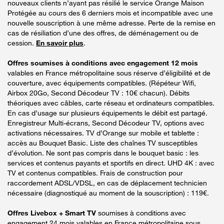
nouveaux clients n’ayant pas résilié le service Orange Maison
Protégée au cours des 6 derniers mois et incompatible avec une
nouvelle souscription à une même adresse. Perte de la remise en
cas de résiliation d’une des offres, de déménagement ou de
cession.
En savoir plus
.
Offres soumises à conditions avec engagement 12 mois
valables en France métropolitaine sous réserve d’éligibilité et de
couverture, avec équipements compatibles. (Répéteur Wifi,
Airbox 20Go, Second Décodeur TV : 10€ chacun). Débits
théoriques avec câbles, carte réseau et ordinateurs compatibles.
En cas d’usage sur plusieurs équipements le débit est partagé.
Enregistreur Multi-écrans, Second Décodeur TV, options avec
activations nécessaires. TV d’Orange sur mobile et tablette :
accès au Bouquet Basic. Liste des chaînes TV susceptibles
d’évolution. Ne sont pas compris dans le bouquet basic : les
services et contenus payants et sportifs en direct. UHD 4K : avec
TV et contenus compatibles. Frais de construction pour
raccordement ADSL/VDSL, en cas de déplacement technicien
nécessaire (diagnostiqué au moment de la souscription) : 119€.
Offres Livebox + Smart TV
soumises à conditions avec
engagement 24 mois valables en France métropolitaine sous