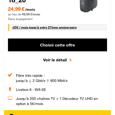
24,99 € par mois pendant 0 mois puis 49,99 € par mois, Sans engagement
24,99 €
/mois
au lieu de
49,99 €/mois
Sans engagement
25 € par mois
-
25€ / mois
jusqu'à votre 27ème anniversaire
Choisir cette offre
Voir le détail
Fibre très rapide :
jusqu'à ↓ 2 Gbit/s ↑ 800 Mbit/s
Livebox 6 : Wifi 6E
Jusqu’à 200 chaînes TV + 1 Décodeur TV UHD en
option à 5€/mois