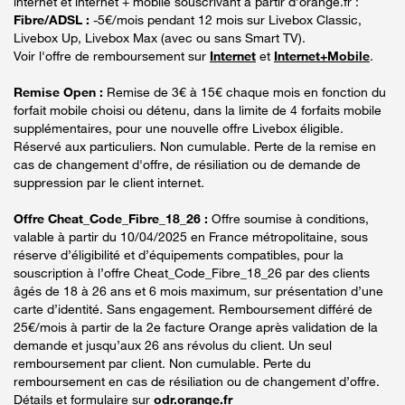
internet et internet + mobile souscrivant à partir d’orange.fr :
Fibre/ADSL :
-5€/mois pendant 12 mois sur Livebox Classic,
Livebox Up, Livebox Max (avec ou sans Smart TV).
Voir l'offre de remboursement sur
Internet
et
Internet+Mobile
.
Remise Open :
Remise de 3€ à 15€ chaque mois en fonction du
forfait mobile choisi ou détenu, dans la limite de 4 forfaits mobile
supplémentaires, pour une nouvelle offre Livebox éligible.
Réservé aux particuliers. Non cumulable. Perte de la remise en
cas de changement d'offre, de résiliation ou de demande de
suppression par le client internet.
Offre Cheat_Code_Fibre_18_26 :
Offre soumise à conditions,
valable à partir du 10/04/2025 en France métropolitaine, sous
réserve d’éligibilité et d’équipements compatibles, pour la
souscription à l’offre Cheat_Code_Fibre_18_26 par des clients
âgés de 18 à 26 ans et 6 mois maximum, sur présentation d’une
carte d’identité. Sans engagement. Remboursement différé de
25€/mois à partir de la 2e facture Orange après validation de la
demande et jusqu’aux 26 ans révolus du client. Un seul
remboursement par client. Non cumulable. Perte du
remboursement en cas de résiliation ou de changement d’offre.
Détails et formulaire sur
odr.orange.fr