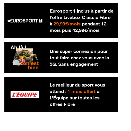
Eurosport 1 inclus à partir de
l’offre Livebox Classic Fibre
29,99 € par mois
à
29,99€/mois
pendant 12
42,99 € par m
mois puis
42,99€/mois
Une super connexion pour
tout faire chez vous avec la
5G. Sans engagement
Le meilleur du sport vous
attend :
1 mois offert
à
L’Équipe sur toutes les
offres Fibre