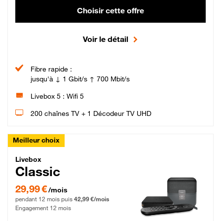
Choisir cette offre
Voir le détail
Fibre rapide :
jusqu'à ↓ 1 Gbit/s ↑ 700 Mbit/s
Livebox 5 : Wifi 5
200 chaînes TV + 1 Décodeur TV UHD
Meilleur choix
Livebox Classic Fibre
Livebox
Classic
29,99 € par mois pendant 12 mois puis 42,99 € par mois, Engagement 12 moi
29,99 €
/mois
pendant 12 mois puis
42,99 €/mois
Engagement 12 mois