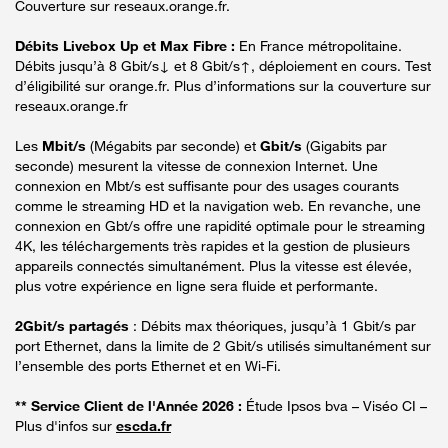
Couverture sur reseaux.orange.fr.
Débits Livebox Up et Max Fibre :
En France métropolitaine.
Débits jusqu’à 8 Gbit/s↓ et 8 Gbit/s↑, déploiement en cours. Test
d’éligibilité sur orange.fr. Plus d’informations sur la couverture sur
reseaux.orange.fr
Les
Mbit/s
(Mégabits par seconde) et
Gbit/s
(Gigabits par
seconde) mesurent la vitesse de connexion Internet. Une
connexion en Mbt/s est suffisante pour des usages courants
comme le streaming HD et la navigation web. En revanche, une
connexion en Gbt/s offre une rapidité optimale pour le streaming
4K, les téléchargements très rapides et la gestion de plusieurs
appareils connectés simultanément. Plus la vitesse est élevée,
plus votre expérience en ligne sera fluide et performante.
2Gbit/s partagés
: Débits max théoriques, jusqu’à 1 Gbit/s par
port Ethernet, dans la limite de 2 Gbit/s utilisés simultanément sur
l’ensemble des ports Ethernet et en Wi-Fi.
** Service Client de l'Année 2026 :
Étude Ipsos bva – Viséo CI –
Plus d'infos sur
escda.fr