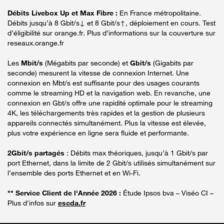
Débits Livebox Up et Max Fibre :
En France métropolitaine.
Débits jusqu’à 8 Gbit/s↓ et 8 Gbit/s↑, déploiement en cours. Test
d’éligibilité sur orange.fr. Plus d’informations sur la couverture sur
reseaux.orange.fr
Les
Mbit/s
(Mégabits par seconde) et
Gbit/s
(Gigabits par
seconde) mesurent la vitesse de connexion Internet. Une
connexion en Mbt/s est suffisante pour des usages courants
comme le streaming HD et la navigation web. En revanche, une
connexion en Gbt/s offre une rapidité optimale pour le streaming
4K, les téléchargements très rapides et la gestion de plusieurs
appareils connectés simultanément. Plus la vitesse est élevée,
plus votre expérience en ligne sera fluide et performante.
2Gbit/s partagés
: Débits max théoriques, jusqu’à 1 Gbit/s par
port Ethernet, dans la limite de 2 Gbit/s utilisés simultanément sur
l’ensemble des ports Ethernet et en Wi-Fi.
** Service Client de l'Année 2026 :
Étude Ipsos bva – Viséo CI –
Plus d'infos sur
escda.fr