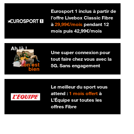
Eurosport 1 inclus à partir de
l’offre Livebox Classic Fibre
29,99 € par mois
à
29,99€/mois
pendant 12
42,99 € par m
mois puis
42,99€/mois
Une super connexion pour
tout faire chez vous avec la
5G. Sans engagement
Le meilleur du sport vous
attend :
1 mois offert
à
L’Équipe sur toutes les
offres Fibre