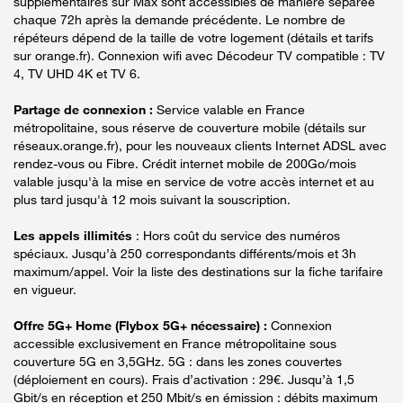
supplémentaires sur Max sont accessibles de manière séparée
chaque 72h après la demande précédente. Le nombre de
répéteurs dépend de la taille de votre logement (détails et tarifs
sur orange.fr). Connexion wifi avec Décodeur TV compatible : TV
4, TV UHD 4K et TV 6.
Partage de connexion :
Service valable en France
métropolitaine, sous réserve de couverture mobile (détails sur
réseaux.orange.fr), pour les nouveaux clients Internet ADSL avec
rendez-vous ou Fibre. Crédit internet mobile de 200Go/mois
valable jusqu'à la mise en service de votre accès internet et au
plus tard jusqu'à 12 mois suivant la souscription.
Les appels illimités
: Hors coût du service des numéros
spéciaux. Jusqu’à 250 correspondants différents/mois et 3h
maximum/appel. Voir la liste des destinations sur la fiche tarifaire
en vigueur.
Offre 5G+ Home (Flybox 5G+ nécessaire) :
Connexion
accessible exclusivement en France métropolitaine sous
couverture 5G en 3,5GHz. 5G : dans les zones couvertes
(déploiement en cours). Frais d’activation : 29€. Jusqu’à 1,5
Gbit/s en réception et 250 Mbit/s en émission : débits maximum