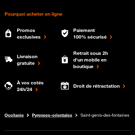
Pourquoi acheter en ligne
Promos
Paiement
exclusives
100% sécurisé
Retrait sous 2h
Livraison
d'un mobile en
gratuite
boutique
À vos cotés
Droit de rétractation
24h/24
Internet fibre
Boutique Orange
Occitanie
Pyrenees-orientales
Saint-genis-des-fontaines