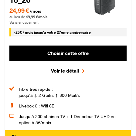
24,99 € par mois pendant 0 mois puis 49,99 € par mois, Sans engagement
24,99 €
/mois
au lieu de
49,99 €/mois
Sans engagement
25 € par mois
-
25€ / mois
jusqu'à votre 27ème anniversaire
Choisir cette offre
Voir le détail
Fibre très rapide :
jusqu'à ↓ 2 Gbit/s ↑ 800 Mbit/s
Livebox 6 : Wifi 6E
Jusqu’à 200 chaînes TV + 1 Décodeur TV UHD en
option à 5€/mois