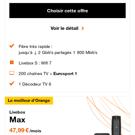
Choisir cette offre
Voir le détail
Fibre très rapide :
jusqu'à ↓ 2 Gbit/s partagés ↑ 800 Mbit/s
Livebox S : Wifi 7
200 chaînes TV +
Eurosport 1
1 Décodeur TV 6
Le meilleur d'Orange
Livebox Max Fibre
Livebox
Max
47,99 € par mois pendant 12 mois puis 57,99 € par mois, Engagement 12 moi
47,99 €
/mois