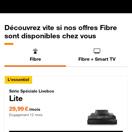
Découvrez vite si nos offres Fibre
sont disponibles chez vous
Fibre
Fibre + Smart TV
L'essentiel
Série Spéciale Livebox Lite Fibre
Série Spéciale Livebox
Lite
29,99 € par mois , Engagement 12 mois
29,99 €
/mois
Engagement 12 mois