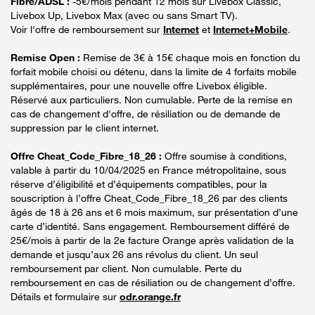
Fibre/ADSL :
-5€/mois pendant 12 mois sur Livebox Classic,
Livebox Up, Livebox Max (avec ou sans Smart TV).
Voir l'offre de remboursement sur
Internet
et
Internet+Mobile
.
Remise Open :
Remise de 3€ à 15€ chaque mois en fonction du
forfait mobile choisi ou détenu, dans la limite de 4 forfaits mobile
supplémentaires, pour une nouvelle offre Livebox éligible.
Réservé aux particuliers. Non cumulable. Perte de la remise en
cas de changement d'offre, de résiliation ou de demande de
suppression par le client internet.
Offre Cheat_Code_Fibre_18_26 :
Offre soumise à conditions,
valable à partir du 10/04/2025 en France métropolitaine, sous
réserve d’éligibilité et d’équipements compatibles, pour la
souscription à l’offre Cheat_Code_Fibre_18_26 par des clients
âgés de 18 à 26 ans et 6 mois maximum, sur présentation d’une
carte d’identité. Sans engagement. Remboursement différé de
25€/mois à partir de la 2e facture Orange après validation de la
demande et jusqu’aux 26 ans révolus du client. Un seul
remboursement par client. Non cumulable. Perte du
remboursement en cas de résiliation ou de changement d’offre.
Détails et formulaire sur
odr.orange.fr