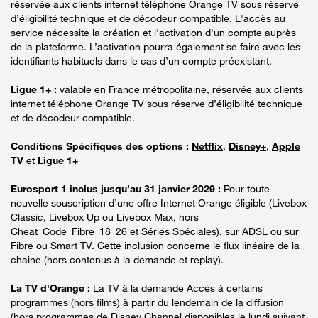
réservée aux clients internet téléphone Orange TV sous réserve
d’éligibilité technique et de décodeur compatible. L'accès au
service nécessite la création et l'activation d'un compte auprès
de la plateforme. L’activation pourra également se faire avec les
identifiants habituels dans le cas d’un compte préexistant.
Ligue 1+ :
valable en France métropolitaine, réservée aux clients
internet téléphone Orange TV sous réserve d’éligibilité technique
et de décodeur compatible.
Conditions Spécifiques des options :
Netflix
,
Disney+
,
Apple
TV
et
Ligue 1+
Eurosport 1 inclus jusqu’au 31 janvier 2029 :
Pour toute
nouvelle souscription d’une offre Internet Orange éligible (Livebox
Classic, Livebox Up ou Livebox Max, hors
Cheat_Code_Fibre_18_26 et Séries Spéciales), sur ADSL ou sur
Fibre ou Smart TV. Cette inclusion concerne le flux linéaire de la
chaine (hors contenus à la demande et replay).
La TV d'Orange :
La TV à la demande Accès à certains
programmes (hors films) à partir du lendemain de la diffusion
(hors programmes de Disney Channel disponibles le lundi suivant