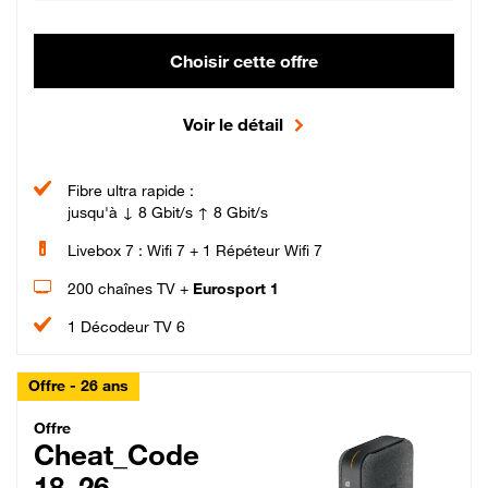
Choisir cette offre
Voir le détail
Fibre ultra rapide :
jusqu'à ↓ 8 Gbit/s ↑ 8 Gbit/s
Livebox 7 : Wifi 7 + 1 Répéteur Wifi 7
200 chaînes TV +
Eurosport 1
1 Décodeur TV 6
Offre - 26 ans
Cheat_Code Fibre_18_26
Offre
Cheat_Code
18_26