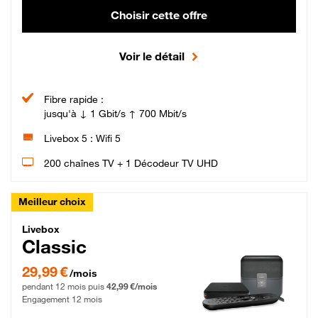
Choisir cette offre
Voir le détail
Fibre rapide :
jusqu'à ↓ 1 Gbit/s ↑ 700 Mbit/s
Livebox 5 : Wifi 5
200 chaînes TV + 1 Décodeur TV UHD
Meilleur choix
Livebox Classic Fibre
Livebox
Classic
29,99 € par mois pendant 12 mois puis 42,99 € par mois, Engagement 12 moi
29,99 €
/mois
pendant 12 mois puis
42,99 €/mois
Engagement 12 mois