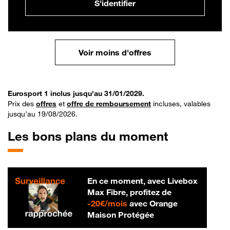
S'identifier
Voir moins d'offres
Eurosport 1 inclus jusqu'au 31/01/2029.
Prix des
offres
et
offre de remboursement
incluses, valables
jusqu’au 19/08/2026.
Les bons plans du moment
En ce moment, avec Livebox
Max Fibre, profitez de
20 € par mois
-
20€/mois
avec Orange
Maison Protégée