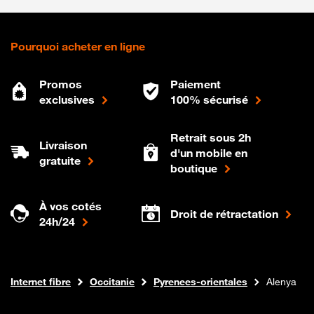
Pourquoi acheter en ligne
Promos
Paiement
exclusives
100% sécurisé
Retrait sous 2h
Livraison
d'un mobile en
gratuite
boutique
À vos cotés
Droit de rétractation
24h/24
Boutique Orange
Internet fibre
Occitanie
Pyrenees-orientales
Alenya