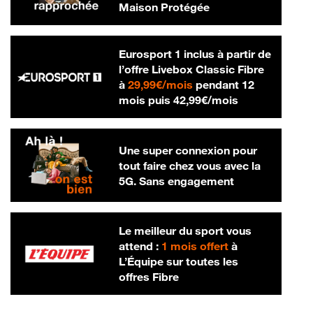
Maison Protégée
Eurosport 1 inclus à partir de
l’offre Livebox Classic Fibre
29,99 € par mois
à
29,99€/mois
pendant 12
42,99 € par m
mois puis
42,99€/mois
Une super connexion pour
tout faire chez vous avec la
5G. Sans engagement
Le meilleur du sport vous
attend :
1 mois offert
à
L’Équipe sur toutes les
offres Fibre