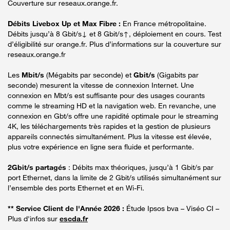
Couverture sur reseaux.orange.fr.
Débits Livebox Up et Max Fibre :
En France métropolitaine.
Débits jusqu’à 8 Gbit/s↓ et 8 Gbit/s↑, déploiement en cours. Test
d’éligibilité sur orange.fr. Plus d’informations sur la couverture sur
reseaux.orange.fr
Les
Mbit/s
(Mégabits par seconde) et
Gbit/s
(Gigabits par
seconde) mesurent la vitesse de connexion Internet. Une
connexion en Mbt/s est suffisante pour des usages courants
comme le streaming HD et la navigation web. En revanche, une
connexion en Gbt/s offre une rapidité optimale pour le streaming
4K, les téléchargements très rapides et la gestion de plusieurs
appareils connectés simultanément. Plus la vitesse est élevée,
plus votre expérience en ligne sera fluide et performante.
2Gbit/s partagés
: Débits max théoriques, jusqu’à 1 Gbit/s par
port Ethernet, dans la limite de 2 Gbit/s utilisés simultanément sur
l’ensemble des ports Ethernet et en Wi-Fi.
** Service Client de l'Année 2026 :
Étude Ipsos bva – Viséo CI –
Plus d'infos sur
escda.fr