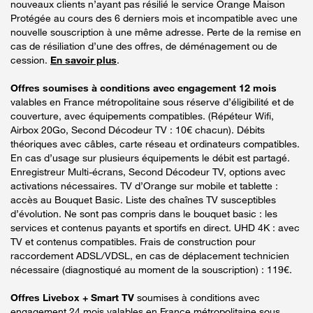
nouveaux clients n’ayant pas résilié le service Orange Maison
Protégée au cours des 6 derniers mois et incompatible avec une
nouvelle souscription à une même adresse. Perte de la remise en
cas de résiliation d’une des offres, de déménagement ou de
cession.
En savoir plus
.
Offres soumises à conditions avec engagement 12 mois
valables en France métropolitaine sous réserve d’éligibilité et de
couverture, avec équipements compatibles. (Répéteur Wifi,
Airbox 20Go, Second Décodeur TV : 10€ chacun). Débits
théoriques avec câbles, carte réseau et ordinateurs compatibles.
En cas d’usage sur plusieurs équipements le débit est partagé.
Enregistreur Multi-écrans, Second Décodeur TV, options avec
activations nécessaires. TV d’Orange sur mobile et tablette :
accès au Bouquet Basic. Liste des chaînes TV susceptibles
d’évolution. Ne sont pas compris dans le bouquet basic : les
services et contenus payants et sportifs en direct. UHD 4K : avec
TV et contenus compatibles. Frais de construction pour
raccordement ADSL/VDSL, en cas de déplacement technicien
nécessaire (diagnostiqué au moment de la souscription) : 119€.
Offres Livebox + Smart TV
soumises à conditions avec
engagement 24 mois valables en France métropolitaine sous