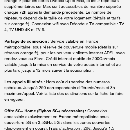
orange.fr pour les offres Livebox Up et Max, et les 2 répéteurs
supplémentaires sur Max sont accessibles de manière séparée
chaque 72h après la demande précédente. Le nombre de
répéteurs dépend de la taille de votre logement (détails et tarifs
sur orange.fr). Connexion wifi avec Décodeur TV compatible : TV
4, TV UHD 4K et TV 6.
Partage de connexion :
Service valable en France
métropolitaine, sous réserve de couverture mobile (détails sur
réseaux.orange.fr), pour les nouveaux clients Internet ADSL avec
rendez-vous ou Fibre. Crédit internet mobile de 200Go/mois
valable jusqu'à la mise en service de votre accès internet et au
plus tard jusqu'à 12 mois suivant la souscription.
Les appels illimités
: Hors coût du service des numéros
spéciaux. Jusqu’à 250 correspondants différents/mois et 3h
maximum/appel. Voir la liste des destinations sur la fiche tarifaire
en vigueur.
Offre 5G+ Home (Flybox 5G+ nécessaire) :
Connexion
accessible exclusivement en France métropolitaine sous
couverture 5G en 3,5GHz. 5G : dans les zones couvertes
(déploiement en cours). Frais d’activation : 29€. Jusqu’à 1,5