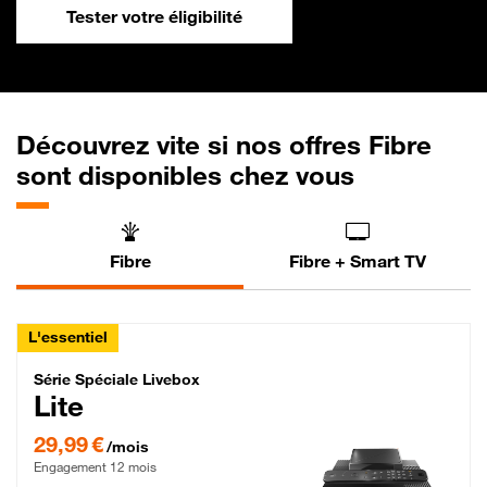
Tester votre éligibilité
Découvrez vite si nos offres Fibre
sont disponibles chez vous
Fibre
Fibre + Smart TV
L'essentiel
Série Spéciale Livebox Lite Fibre
Série Spéciale Livebox
Lite
29,99 € par mois , Engagement 12 mois
29,99 €
/mois
Engagement 12 mois