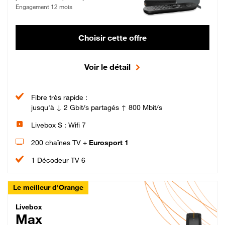
Engagement 12 mois
Choisir cette offre
Voir le détail
Fibre très rapide :
jusqu'à ↓ 2 Gbit/s partagés ↑ 800 Mbit/s
Livebox S : Wifi 7
200 chaînes TV +
Eurosport 1
1 Décodeur TV 6
Le meilleur d'Orange
Livebox Max Fibre
Livebox
Max