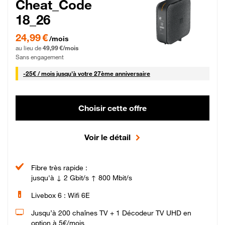
Cheat_Code
18_26
24,99 € par mois pendant 0 mois puis 49,99 € par mois, Sans engagement
24,99 €
/mois
au lieu de
49,99 €/mois
Sans engagement
25 € par mois
-
25€ / mois
jusqu'à votre 27ème anniversaire
Choisir cette offre
Voir le détail
Fibre très rapide :
jusqu'à ↓ 2 Gbit/s ↑ 800 Mbit/s
Livebox 6 : Wifi 6E
Jusqu’à 200 chaînes TV + 1 Décodeur TV UHD en
option à 5€/mois