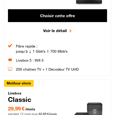
Choisir cette offre
Voir le détail
Fibre rapide :
jusqu'à ↓ 1 Gbit/s ↑ 700 Mbit/s
Livebox 5 : Wifi 5
200 chaînes TV + 1 Décodeur TV UHD
Meilleur choix
Livebox Classic Fibre
Livebox
Classic
29,99 € par mois pendant 12 mois puis 42,99 € par mois, Engagement 12 moi
29,99 €
/mois
pendant 12 mois puis
42,99 €/mois