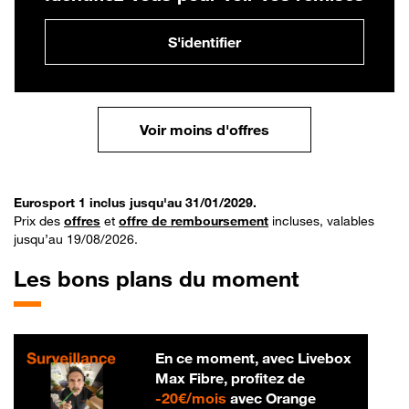
S'identifier
Voir moins d'offres
Eurosport 1 inclus jusqu'au 31/01/2029.
Prix des
offres
et
offre de remboursement
incluses, valables
jusqu’au 19/08/2026.
Les bons plans du moment
En ce moment, avec Livebox
Max Fibre, profitez de
20 € par mois
-
20€/mois
avec Orange