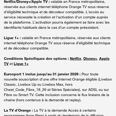
Netflix/Disney+/Apple TV :
valable en France métropolitaine,
réservée aux clients internet téléphone Orange TV sous réserve
d’éligibilité technique et de décodeur compatible. L'accès au
service nécessite la création et l'activation d'un compte auprès
de la plateforme. L’activation pourra également se faire avec les
identifiants habituels dans le cas d’un compte préexistant.
Ligue 1+ :
valable en France métropolitaine, réservée aux clients
internet téléphone Orange TV sous réserve d’éligibilité technique
et de décodeur compatible.
Conditions Spécifiques des options :
Netflix
,
Disney+
,
Apple
TV
et
Ligue 1+
Eurosport 1 inclus jusqu’au 31 janvier 2029 :
Pour toute
nouvelle souscription d’une offre Internet Orange éligible (Livebox
Classic, Livebox Up ou Livebox Max, hors
Cheat_Code_Fibre_18_26 et Séries Spéciales), sur ADSL ou sur
Fibre ou Smart TV. Cette inclusion concerne le flux linéaire de la
chaine (hors contenus à la demande et replay).
La TV d'Orange :
La TV à la demande Accès à certains
programmes (hors films) à partir du lendemain de la diffusion