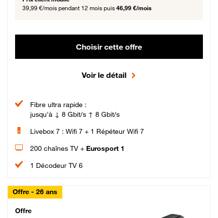
39,99 €/mois
pendant 12 mois puis
46,99 €/mois
Choisir cette offre
Voir le détail
Fibre ultra rapide :
jusqu'à ↓ 8 Gbit/s ↑ 8 Gbit/s
Livebox 7 : Wifi 7 + 1 Répéteur Wifi 7
200 chaînes TV +
Eurosport 1
1 Décodeur TV 6
Offre - 26 ans
Cheat_Code Fibre_18_26
Offre