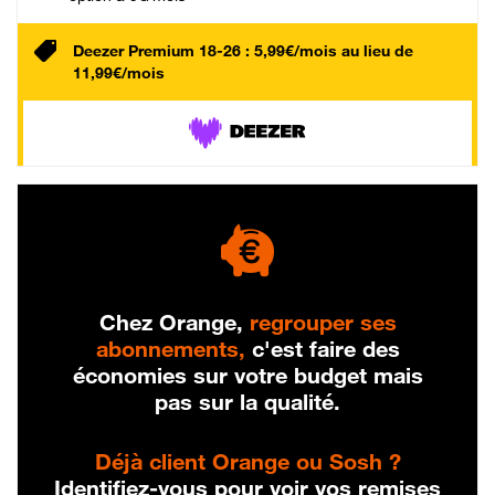
Deezer Premium 18-26 : 5,99€/mois au lieu de
11,99€/mois
Chez Orange,
regrouper ses
abonnements,
c'est faire des
économies sur votre budget mais
pas sur la qualité.
Déjà client Orange ou Sosh ?
Identifiez-vous pour voir vos remises