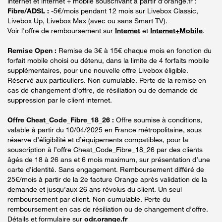
internet et internet + mobile souscrivant à partir d’orange.fr :
Fibre/ADSL :
-5€/mois pendant 12 mois sur Livebox Classic,
Livebox Up, Livebox Max (avec ou sans Smart TV).
Voir l'offre de remboursement sur
Internet
et
Internet+Mobile
.
Remise Open :
Remise de 3€ à 15€ chaque mois en fonction du
forfait mobile choisi ou détenu, dans la limite de 4 forfaits mobile
supplémentaires, pour une nouvelle offre Livebox éligible.
Réservé aux particuliers. Non cumulable. Perte de la remise en
cas de changement d'offre, de résiliation ou de demande de
suppression par le client internet.
Offre Cheat_Code_Fibre_18_26 :
Offre soumise à conditions,
valable à partir du 10/04/2025 en France métropolitaine, sous
réserve d’éligibilité et d’équipements compatibles, pour la
souscription à l’offre Cheat_Code_Fibre_18_26 par des clients
âgés de 18 à 26 ans et 6 mois maximum, sur présentation d’une
carte d’identité. Sans engagement. Remboursement différé de
25€/mois à partir de la 2e facture Orange après validation de la
demande et jusqu’aux 26 ans révolus du client. Un seul
remboursement par client. Non cumulable. Perte du
remboursement en cas de résiliation ou de changement d’offre.
Détails et formulaire sur
odr.orange.fr