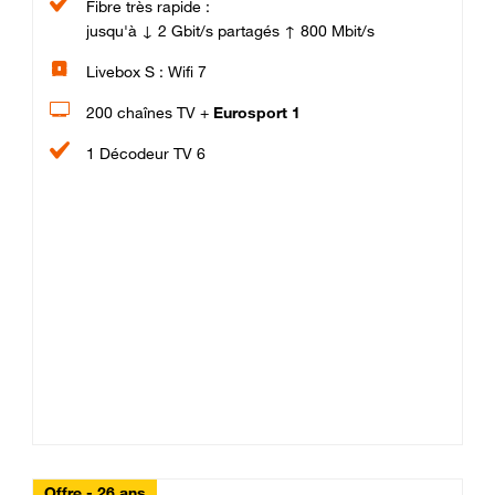
Fibre très rapide :
jusqu'à ↓ 2 Gbit/s partagés ↑ 800 Mbit/s
Livebox S : Wifi 7
200 chaînes TV +
Eurosport 1
1 Décodeur TV 6
Offre - 26 ans