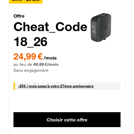
Cheat_Code Fibre_18_26
Offre
Cheat_Code
18_26
 Engagement 12 mois
24,99 € par mois pendant 0 mois puis 49,99 € par mois, Sans 
24,99 €
/mois
au lieu de
49,99 €/mois
Sans engagement
25 € par mois
-
25€ / mois
jusqu'à votre 27ème anniversaire
Choisir cette offre