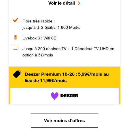
Voir le détail
Fibre très rapide :
jusqu'à ↓ 2 Gbit/s ↑ 800 Mbit/s
Livebox 6 : Wifi 6E
Jusqu’à 200 chaînes TV + 1 Décodeur TV UHD en
option à 5€/mois
Deezer Premium 18-26 : 5,99€/mois au
lieu de 11,99€/mois
Voir moins d'offres