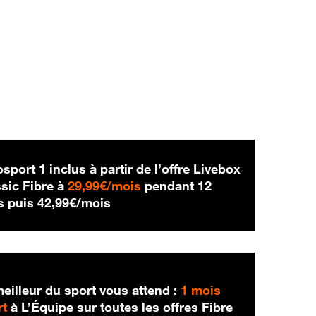
sport 1 inclus à partir de l’offre Livebox
29,99 € par mois
sic Fibre à
29,99€/mois
pendant 12
42,99 € par mois
s puis
42,99€/mois
eilleur du sport vous attend :
1 mois
rt
à L’Équipe sur toutes les offres Fibre