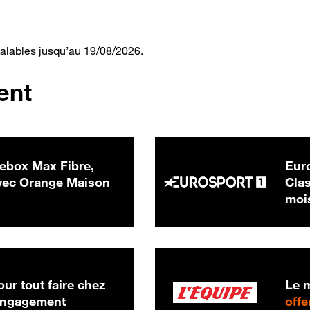
valables jusqu’au 19/08/2026.
ent
ebox Max Fibre,
Euro
 € par mois
ec Orange Maison
Clas
moi
ur tout faire chez
Le m
 engagement
offe