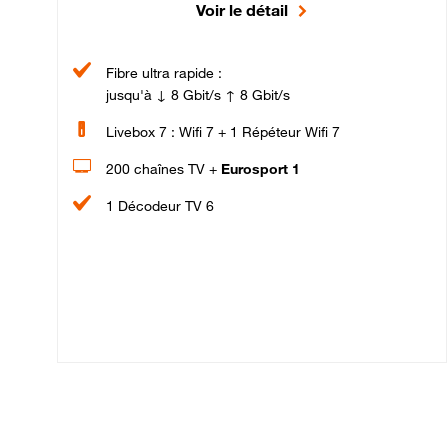
Voir le détail
Fibre ultra rapide :
jusqu'à ↓ 8 Gbit/s ↑ 8 Gbit/s
Livebox 7 : Wifi 7 + 1 Répéteur Wifi 7
200 chaînes TV +
Eurosport 1
1 Décodeur TV 6