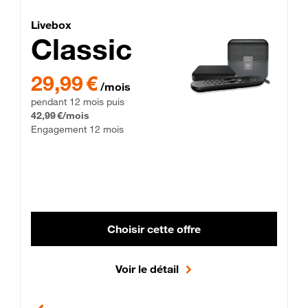
Lite Fibre
Livebox Classic Fibre
Livebox
Classic
29,99 € par mois pendant 12 mois puis 42,99 € par mois, Enga
29,99 €
/mois
pendant 12 mois puis
42,99 €/mois
Engagement 12 mois
Choisir cette offre
Voir le détail