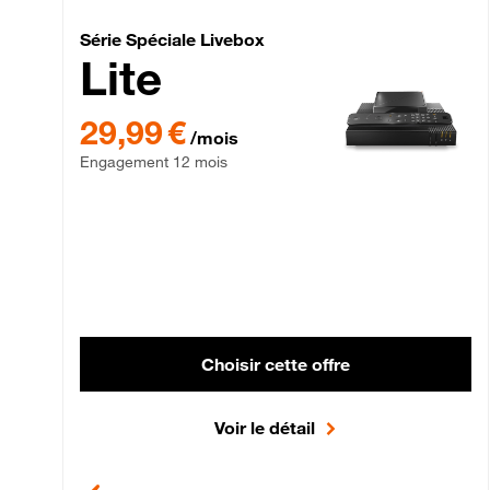
Série Spéciale Livebox 
Série Spéciale Livebox
Lite
29,99 € par mois , Engagement 12 mois
29,99 €
/mois
Engagement 12 mois
Choisir cette offre
Voir le détail