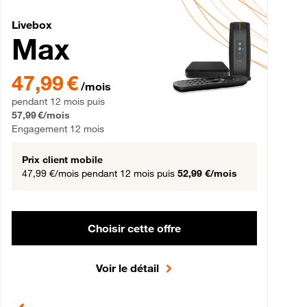
Livebox Max Fibre
Livebox
Max
gement 12 mois
47,99 € par mois pendant 12 mois puis 57,99 € par mois, Engageme
47,99 €
/mois
pendant 12 mois puis
57,99 €/mois
Engagement 12 mois
Prix client mobile
47,99 €/mois
pendant 12 mois puis
52,99 €/mois
Choisir cette offre
Voir le détail