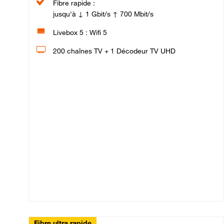
Fibre rapide :
jusqu'à ↓ 1 Gbit/s ↑ 700 Mbit/s
Livebox 5 : Wifi 5
200 chaînes TV + 1 Décodeur TV UHD
Fibre ultra rapide