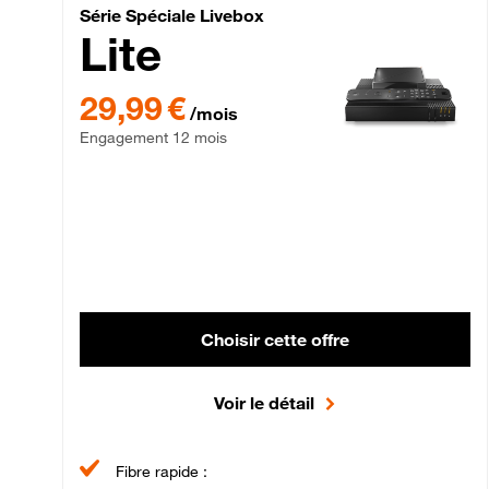
Série Spéciale Livebox 
Série Spéciale Livebox
Lite
29,99 € par mois , Engagement 12 mois
29,99 €
/mois
Engagement 12 mois
Choisir cette offre
Voir le détail
Fibre rapide :