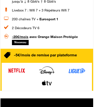
jusqu'à ↓ 8 Gbit/s ↑ 8 Gbit/s
Livebox 7 : Wifi 7 + 3 Répéteurs Wifi 7
200 chaînes TV +
Eurosport 1
2 Décodeurs TV 6
-20€/mois
avec Orange Maison Protégée
Nouveau
-5€/mois de remise par plateforme