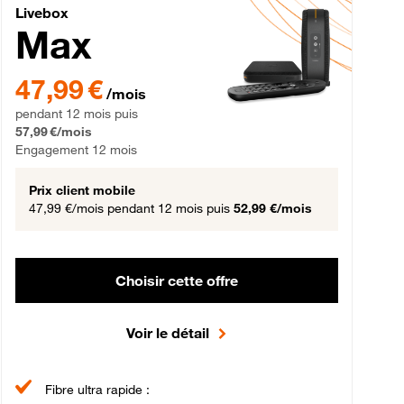
Livebox Max Fibre
Livebox
Max
gement 12 mois
47,99 € par mois pendant 12 mois puis 57,99 € par mois, Engageme
47,99 €
/mois
pendant 12 mois puis
57,99 €/mois
Engagement 12 mois
Prix client mobile
47,99 €/mois
pendant 12 mois puis
52,99 €/mois
Choisir cette offre
Voir le détail
Fibre ultra rapide :