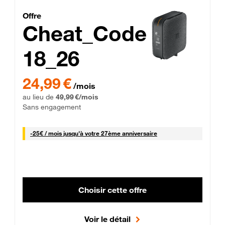
Cheat_Code Fibre_18_26
Offre
Cheat_Code
18_26
 Engagement 12 mois
24,99 € par mois pendant 0 mois puis 49,99 € par mois, Sans 
24,99 €
/mois
au lieu de
49,99 €/mois
Sans engagement
25 € par mois
-
25€ / mois
jusqu'à votre 27ème anniversaire
Choisir cette offre
Voir le détail