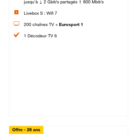
jusqu'à ↓ 2 Gbit/s partagés ↑ 800 Mbit/s
Livebox S : Wifi 7
200 chaînes TV +
Eurosport 1
1 Décodeur TV 6
Offre - 26 ans