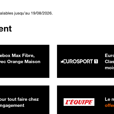
valables jusqu’au 19/08/2026.
ent
ebox Max Fibre,
Euro
 € par mois
ec Orange Maison
Clas
moi
ur tout faire chez
Le m
 engagement
offe