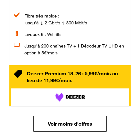
Fibre très rapide :
jusqu'à ↓ 2 Gbit/s ↑ 800 Mbit/s
Livebox 6 : Wifi 6E
Jusqu’à 200 chaînes TV + 1 Décodeur TV UHD en
option à 5€/mois
Deezer Premium 18-26 : 5,99€/mois au
lieu de 11,99€/mois
Voir moins d'offres