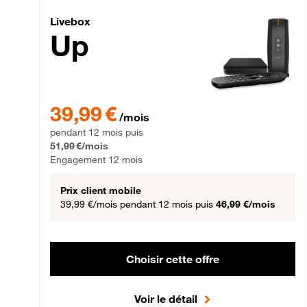
Livebox Up Fibre
Livebox
Up
39,99 € par mois pendant 12 mois puis 51,99 € par mois,
39,99 €
/mois
pendant 12 mois puis
51,99 €/mois
Engagement 12 mois
Prix client mobile
39,99 €/mois
pendant 12 mois puis
46,99 €/mois
Choisir cette offre
Voir le détail