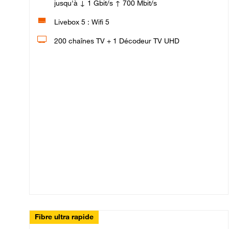
jusqu'à ↓ 1 Gbit/s ↑ 700 Mbit/s
Livebox 5 : Wifi 5
200 chaînes TV + 1 Décodeur TV UHD
Fibre ultra rapide