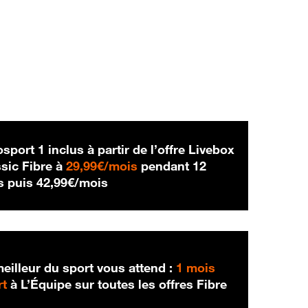
sport 1 inclus à partir de l’offre Livebox
29,99 € par mois
sic Fibre à
29,99€/mois
pendant 12
42,99 € par mois
s puis
42,99€/mois
eilleur du sport vous attend :
1 mois
rt
à L’Équipe sur toutes les offres Fibre