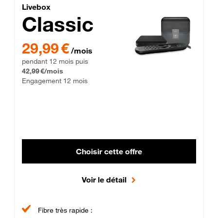
Lite Fibre
Livebox Classic Fibre
Livebox
Classic
29,99 € par mois pendant 12 mois puis 42,99 € par mois, Enga
29,99 €
/mois
pendant 12 mois puis
42,99 €/mois
Engagement 12 mois
Choisir cette offre
Voir le détail
Fibre très rapide :