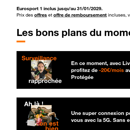
Eurosport 1 inclus jusqu'au 31/01/2029.
Prix des
offres
et
offre de remboursement
incluses, 
Les bons plans du mom
En ce moment, avec Liv
20
profitez de
-
20€/mois
av
Protégée
Une super connexion po
vous avec la 5G. Sans