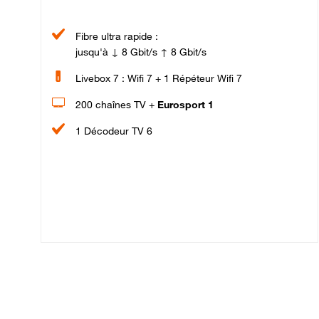
Fibre ultra rapide :
jusqu'à ↓ 8 Gbit/s ↑ 8 Gbit/s
Livebox 7 : Wifi 7 + 1 Répéteur Wifi 7
200 chaînes TV +
Eurosport 1
1 Décodeur TV 6