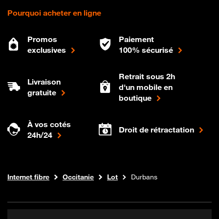
Pourquoi acheter en ligne
Promos
Paiement
exclusives
100% sécurisé
Retrait sous 2h
Livraison
d'un mobile en
gratuite
boutique
À vos cotés
Droit de rétractation
24h/24
Boutique Orange
Internet fibre
Occitanie
Lot
Durbans