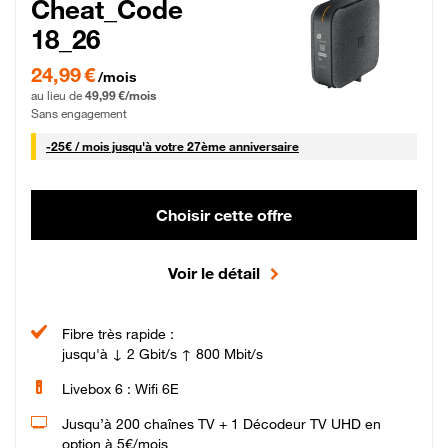
Cheat_Code
18_26
24,99 € par mois pendant 0 mois puis 49,99 € par mois, Sans engagement
24,99 €
/mois
au lieu de
49,99 €/mois
Sans engagement
25 € par mois
-
25€ / mois
jusqu'à votre 27ème anniversaire
Choisir cette offre
Voir le détail
Fibre très rapide :
jusqu'à ↓ 2 Gbit/s ↑ 800 Mbit/s
Livebox 6 : Wifi 6E
Jusqu’à 200 chaînes TV + 1 Décodeur TV UHD en
option à 5€/mois