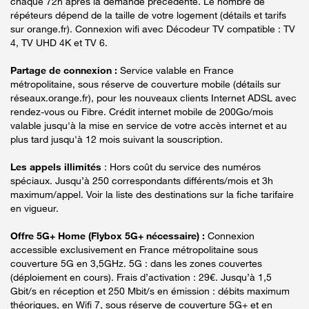
chaque 72h après la demande précédente. Le nombre de
répéteurs dépend de la taille de votre logement (détails et tarifs
sur orange.fr). Connexion wifi avec Décodeur TV compatible : TV
4, TV UHD 4K et TV 6.
Partage de connexion :
Service valable en France
métropolitaine, sous réserve de couverture mobile (détails sur
réseaux.orange.fr), pour les nouveaux clients Internet ADSL avec
rendez-vous ou Fibre. Crédit internet mobile de 200Go/mois
valable jusqu'à la mise en service de votre accès internet et au
plus tard jusqu'à 12 mois suivant la souscription.
Les appels illimités
: Hors coût du service des numéros
spéciaux. Jusqu’à 250 correspondants différents/mois et 3h
maximum/appel. Voir la liste des destinations sur la fiche tarifaire
en vigueur.
Offre 5G+ Home (Flybox 5G+ nécessaire) :
Connexion
accessible exclusivement en France métropolitaine sous
couverture 5G en 3,5GHz. 5G : dans les zones couvertes
(déploiement en cours). Frais d’activation : 29€. Jusqu’à 1,5
Gbit/s en réception et 250 Mbit/s en émission : débits maximum
théoriques, en Wifi 7, sous réserve de couverture 5G+ et en