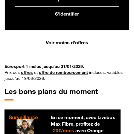
S'identifier
Voir moins d'offres
Eurosport 1 inclus jusqu'au 31/01/2029.
Prix des
offres
et
offre de remboursement
incluses, valables
jusqu’au 19/08/2026.
Les bons plans du moment
En ce moment, avec Livebox
Max Fibre, profitez de
20 € par mois
-
20€/mois
avec Orange