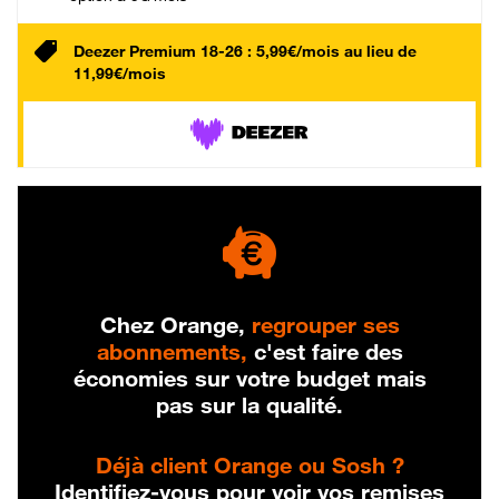
Deezer Premium 18-26 : 5,99€/mois au lieu de
11,99€/mois
Chez Orange,
regrouper ses
abonnements,
c'est faire des
économies sur votre budget mais
pas sur la qualité.
Déjà client Orange ou Sosh ?
Identifiez-vous pour voir vos remises