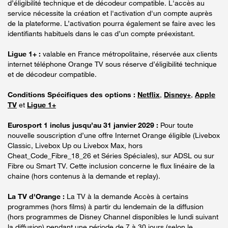
d’éligibilité technique et de décodeur compatible. L'accès au
service nécessite la création et l'activation d'un compte auprès
de la plateforme. L’activation pourra également se faire avec les
identifiants habituels dans le cas d’un compte préexistant.
Ligue 1+ :
valable en France métropolitaine, réservée aux clients
internet téléphone Orange TV sous réserve d’éligibilité technique
et de décodeur compatible.
Conditions Spécifiques des options :
Netflix
,
Disney+
,
Apple
TV
et
Ligue 1+
Eurosport 1 inclus jusqu’au 31 janvier 2029 :
Pour toute
nouvelle souscription d’une offre Internet Orange éligible (Livebox
Classic, Livebox Up ou Livebox Max, hors
Cheat_Code_Fibre_18_26 et Séries Spéciales), sur ADSL ou sur
Fibre ou Smart TV. Cette inclusion concerne le flux linéaire de la
chaine (hors contenus à la demande et replay).
La TV d'Orange :
La TV à la demande Accès à certains
programmes (hors films) à partir du lendemain de la diffusion
(hors programmes de Disney Channel disponibles le lundi suivant
la diffusion) pendant une période de 7 à 30 jours (selon le