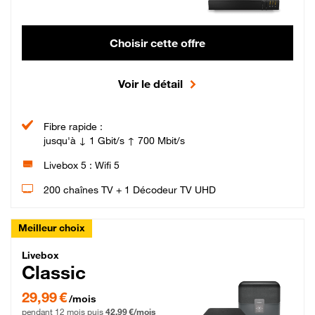
Choisir cette offre
Voir le détail
Fibre rapide :
jusqu'à ↓ 1 Gbit/s ↑ 700 Mbit/s
Livebox 5 : Wifi 5
200 chaînes TV + 1 Décodeur TV UHD
Meilleur choix
Livebox Classic Fibre
Livebox
Classic
29,99 € par mois pendant 12 mois puis 42,99 € par mois, Engagement 12 moi
29,99 €
/mois
pendant 12 mois puis
42,99 €/mois