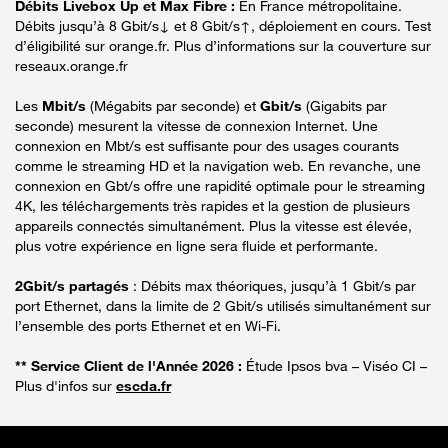
Débits Livebox Up et Max Fibre :
En France métropolitaine.
Débits jusqu’à 8 Gbit/s↓ et 8 Gbit/s↑, déploiement en cours. Test
d’éligibilité sur orange.fr. Plus d’informations sur la couverture sur
reseaux.orange.fr
Les
Mbit/s
(Mégabits par seconde) et
Gbit/s
(Gigabits par
seconde) mesurent la vitesse de connexion Internet. Une
connexion en Mbt/s est suffisante pour des usages courants
comme le streaming HD et la navigation web. En revanche, une
connexion en Gbt/s offre une rapidité optimale pour le streaming
4K, les téléchargements très rapides et la gestion de plusieurs
appareils connectés simultanément. Plus la vitesse est élevée,
plus votre expérience en ligne sera fluide et performante.
2Gbit/s partagés
: Débits max théoriques, jusqu’à 1 Gbit/s par
port Ethernet, dans la limite de 2 Gbit/s utilisés simultanément sur
l’ensemble des ports Ethernet et en Wi-Fi.
** Service Client de l'Année 2026 :
Étude Ipsos bva – Viséo CI –
Plus d'infos sur
escda.fr