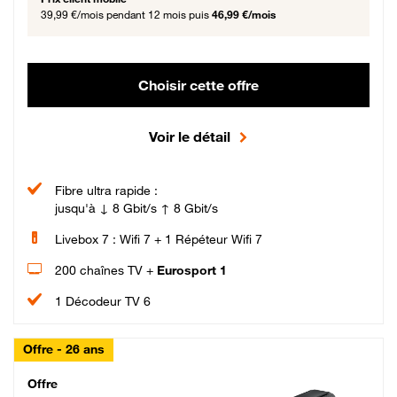
39,99 €/mois
pendant 12 mois puis
46,99 €/mois
Choisir cette offre
Voir le détail
Fibre ultra rapide :
jusqu'à ↓ 8 Gbit/s ↑ 8 Gbit/s
Livebox 7 : Wifi 7 + 1 Répéteur Wifi 7
200 chaînes TV +
Eurosport 1
1 Décodeur TV 6
Offre - 26 ans
Cheat_Code Fibre_18_26
Offre