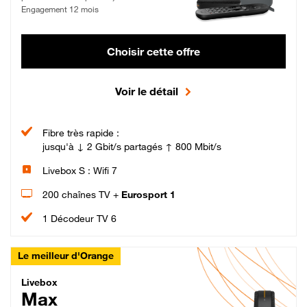
Engagement 12 mois
Choisir cette offre
Voir le détail
Fibre très rapide :
jusqu'à ↓ 2 Gbit/s partagés ↑ 800 Mbit/s
Livebox S : Wifi 7
200 chaînes TV +
Eurosport 1
1 Décodeur TV 6
Le meilleur d'Orange
Livebox Max Fibre
Livebox
Max