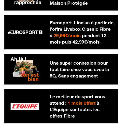
Maison Protégée
Eurosport 1 inclus à partir de
l’offre Livebox Classic Fibre
29,99 € par mois
à
29,99€/mois
pendant 12
42,99 € par m
mois puis
42,99€/mois
Une super connexion pour
tout faire chez vous avec la
5G. Sans engagement
Le meilleur du sport vous
attend :
1 mois offert
à
L’Équipe sur toutes les
offres Fibre