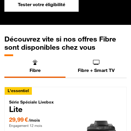
Tester votre éligibilité
Découvrez vite si nos offres Fibre
sont disponibles chez vous
Fibre
Fibre + Smart TV
L'essentiel
Série Spéciale Livebox Lite Fibre
Série Spéciale Livebox
Lite
29,99 € par mois , Engagement 12 mois
29,99 €
/mois
Engagement 12 mois