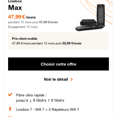
Livebox Max Fibre
Livebox
Max
47,99 € par mois pendant 12 mois puis 57,99 € par mois, Engagement 12 moi
47,99 €
/mois
pendant 12 mois puis
57,99 €/mois
Engagement 12 mois
Prix client mobile
47,99 €/mois
pendant 12 mois puis
52,99 €/mois
Choisir cette offre
Voir le détail
Fibre ultra rapide :
jusqu'à ↓ 8 Gbit/s ↑ 8 Gbit/s
Livebox 7 : Wifi 7 + 3 Répéteurs Wifi 7