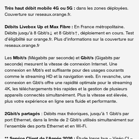
Très haut débit mobile 4G ou 5G :
dans les zones déployées.
Couverture sur reseaux.orange.fr.
Débits Livebox Up et Max Fibre :
En France métropolitaine.
Débits jusqu’à 8 Gbit/s↓ et 8 Gbit/s↑, déploiement en cours. Test
d’éligibilité sur orange.fr. Plus d’informations sur la couverture sur
reseaux.orange.fr
Les
Mbit/s
(Mégabits par seconde) et
Gbit/s
(Gigabits par
seconde) mesurent la vitesse de connexion Internet. Une
connexion en Mbt/s est suffisante pour des usages courants
comme le streaming HD et la navigation web. En revanche, une
connexion en Gbt/s offre une rapidité optimale pour le streaming
4K, les téléchargements très rapides et la gestion de plusieurs
appareils connectés simultanément. Plus la vitesse est élevée,
plus votre expérience en ligne sera fluide et performante.
2Gbit/s partagés
: Débits max théoriques, jusqu’à 1 Gbit/s par
port Ethernet, dans la limite de 2 Gbit/s utilisés simultanément sur
l’ensemble des ports Ethernet et en Wi-Fi.
** Service Client de l'Année 2026 :
Étude Ipsos bva – Viséo CI –