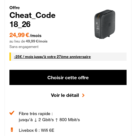
Cheat_Code Fibre_18_26
Offre
Cheat_Code
18_26
24,99 € par mois pendant 0 mois puis 49,99 € par mois, Sans engagement
24,99 €
/mois
au lieu de
49,99 €/mois
Sans engagement
25 € par mois
-
25€ / mois
jusqu'à votre 27ème anniversaire
Choisir cette offre
Voir le détail
Fibre très rapide :
jusqu'à ↓ 2 Gbit/s ↑ 800 Mbit/s
Livebox 6 : Wifi 6E