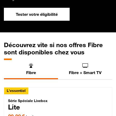
Tester votre éligibilité
Découvrez vite si nos offres Fibre
sont disponibles chez vous
Fibre
Fibre + Smart TV
L'essentiel
Série Spéciale Livebox Lite Fibre
Série Spéciale Livebox
Lite
29,99 € par mois , Engagement 12 mois