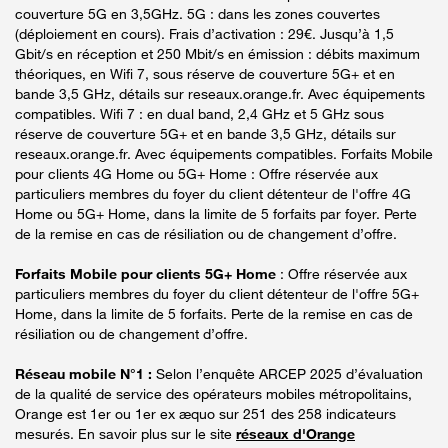
couverture 5G en 3,5GHz. 5G : dans les zones couvertes
(déploiement en cours). Frais d’activation : 29€. Jusqu’à 1,5
Gbit/s en réception et 250 Mbit/s en émission : débits maximum
théoriques, en Wifi 7, sous réserve de couverture 5G+ et en
bande 3,5 GHz, détails sur reseaux.orange.fr. Avec équipements
compatibles. Wifi 7 : en dual band, 2,4 GHz et 5 GHz sous
réserve de couverture 5G+ et en bande 3,5 GHz, détails sur
reseaux.orange.fr. Avec équipements compatibles. Forfaits Mobile
pour clients 4G Home ou 5G+ Home : Offre réservée aux
particuliers membres du foyer du client détenteur de l'offre 4G
Home ou 5G+ Home, dans la limite de 5 forfaits par foyer. Perte
de la remise en cas de résiliation ou de changement d’offre.
Forfaits Mobile pour clients 5G+ Home
: Offre réservée aux
particuliers membres du foyer du client détenteur de l'offre 5G+
Home, dans la limite de 5 forfaits. Perte de la remise en cas de
résiliation ou de changement d’offre.
Réseau mobile N°1 :
Selon l’enquête ARCEP 2025 d’évaluation
de la qualité de service des opérateurs mobiles métropolitains,
Orange est 1er ou 1er ex æquo sur 251 des 258 indicateurs
mesurés. En savoir plus sur le site
réseaux d'Orange