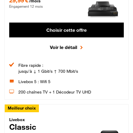
29,99 €
/mois
Engagement 12 mois
Choisir cette offre
Voir le détail
Fibre rapide :
jusqu'à ↓ 1 Gbit/s ↑ 700 Mbit/s
Livebox 5 : Wifi 5
200 chaînes TV + 1 Décodeur TV UHD
Meilleur choix
Livebox Classic Fibre
Livebox
Classic