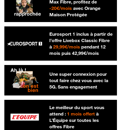
Max Fibre, profitez de
20 € par mois
-
20€/mois
avec Orange
Maison Protégée
Eurosport 1 inclus à partir de
l’offre Livebox Classic Fibre
29,99 € par mois
à
29,99€/mois
pendant 12
42,99 € par m
mois puis
42,99€/mois
Une super connexion pour
tout faire chez vous avec la
5G. Sans engagement
Le meilleur du sport vous
attend :
1 mois offert
à
L’Équipe sur toutes les
offres Fibre