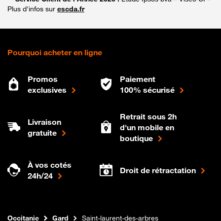
Plus d'infos sur
escda.fr
Pourquoi acheter en ligne
Promos
Paiement
exclusives
100% sécurisé
Retrait sous 2h
Livraison
d'un mobile en
gratuite
boutique
À vos cotés
Droit de rétractation
24h/24
Internet fibre
Boutique Orange
Occitanie
Gard
Saint-laurent-des-arbres