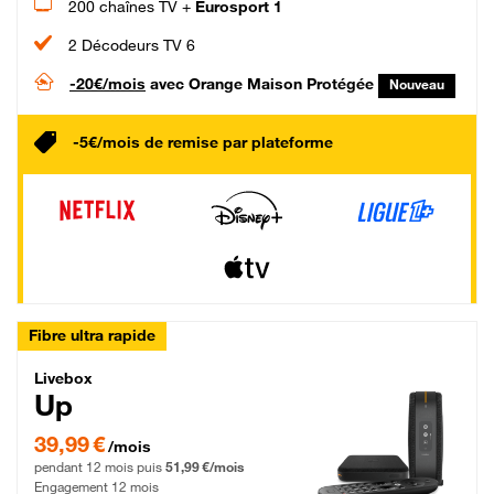
200 chaînes TV +
Eurosport 1
2 Décodeurs TV 6
-20€/mois
avec Orange Maison Protégée
Nouveau
-5€/mois de remise par plateforme
Fibre ultra rapide
Livebox Up Fibre
Livebox
Up
39,99 € par mois pendant 12 mois puis 51,99 € par mois, Engagement 12 moi
39,99 €
/mois
pendant 12 mois puis
51,99 €/mois
Engagement 12 mois