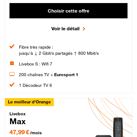
Choisir cette offre
Voir le détail
Fibre très rapide :
jusqu'à ↓ 2 Gbit/s partagés ↑ 800 Mbit/s
Livebox S : Wifi 7
200 chaînes TV +
Eurosport 1
1 Décodeur TV 6
Le meilleur d'Orange
Livebox Max Fibre
Livebox
Max
47,99 € par mois pendant 12 mois puis 57,99 € par mois, Engagement 12 moi
47,99 €
/mois