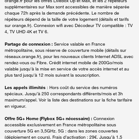
orange.fr pour les offres Livebox Up et Max, et les 2 répéteurs
supplémentaires sur Max sont accessibles de manière séparée
chaque 72h après la demande précédente. Le nombre de
répéteurs dépend de la taille de votre logement (détails et tarifs
sur orange.fr). Connexion wifi avec Décodeur TV compatible : TV
4, TV UHD 4K et TV 6.
Partage de connexion :
Service valable en France
métropolitaine, sous réserve de couverture mobile (détails sur
réseaux.orange.fr), pour les nouveaux clients Internet ADSL avec
rendez-vous ou Fibre. Crédit internet mobile de 200Go/mois
valable jusqu'à la mise en service de votre accès internet et au
plus tard jusqu'à 12 mois suivant la souscription.
Les appels illimités
: Hors coût du service des numéros
spéciaux. Jusqu’à 250 correspondants différents/mois et 3h
maximum/appel. Voir la liste des destinations sur la fiche tarifaire
en vigueur.
Offre 5G+ Home (Flybox 5G+ nécessaire) :
Connexion
accessible exclusivement en France métropolitaine sous
couverture 5G en 3,5GHz. 5G : dans les zones couvertes
(déploiement en cours). Frais d’activation : 29€. Jusqu’à 1,5