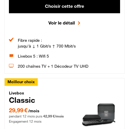
Choisir cette offre
Voir le détail
Fibre rapide :
jusqu'à ↓ 1 Gbit/s ↑ 700 Mbit/s
Livebox 5 : Wifi 5
200 chaînes TV + 1 Décodeur TV UHD
Meilleur choix
Livebox Classic Fibre
Livebox
Classic
29,99 € par mois pendant 12 mois puis 42,99 € par mois, Engagement 12 moi
29,99 €
/mois
pendant 12 mois puis
42,99 €/mois
Engagement 12 mois