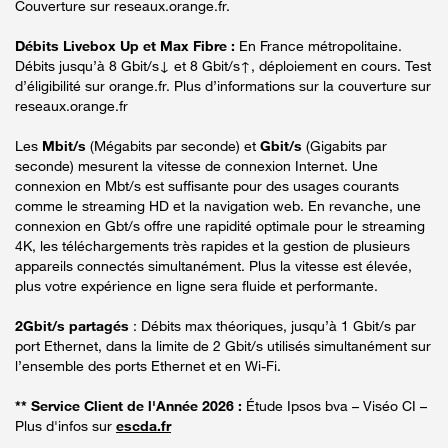
Couverture sur reseaux.orange.fr.
Débits Livebox Up et Max Fibre :
En France métropolitaine.
Débits jusqu’à 8 Gbit/s↓ et 8 Gbit/s↑, déploiement en cours. Test
d’éligibilité sur orange.fr. Plus d’informations sur la couverture sur
reseaux.orange.fr
Les
Mbit/s
(Mégabits par seconde) et
Gbit/s
(Gigabits par
seconde) mesurent la vitesse de connexion Internet. Une
connexion en Mbt/s est suffisante pour des usages courants
comme le streaming HD et la navigation web. En revanche, une
connexion en Gbt/s offre une rapidité optimale pour le streaming
4K, les téléchargements très rapides et la gestion de plusieurs
appareils connectés simultanément. Plus la vitesse est élevée,
plus votre expérience en ligne sera fluide et performante.
2Gbit/s partagés
: Débits max théoriques, jusqu’à 1 Gbit/s par
port Ethernet, dans la limite de 2 Gbit/s utilisés simultanément sur
l’ensemble des ports Ethernet et en Wi-Fi.
** Service Client de l'Année 2026 :
Étude Ipsos bva – Viséo CI –
Plus d'infos sur
escda.fr