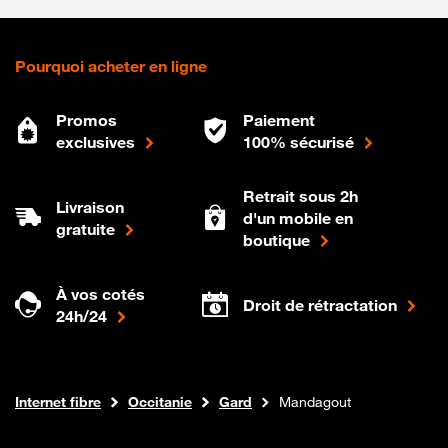
Pourquoi acheter en ligne
Promos
Paiement
exclusives
100% sécurisé
Retrait sous 2h
Livraison
d'un mobile en
gratuite
boutique
À vos cotés
Droit de rétractation
24h/24
Boutique Orange
Internet fibre
Occitanie
Gard
Mandagout