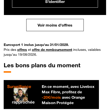
S'identifier
Voir moins d'offres
Eurosport 1 inclus jusqu'au 31/01/2029.
Prix des
offres
et
offre de remboursement
incluses, valables
jusqu’au 19/08/2026.
Les bons plans du moment
En ce moment, avec Livebox
Max Fibre, profitez de
20 € par mois
-
20€/mois
avec Orange
Maison Protégée