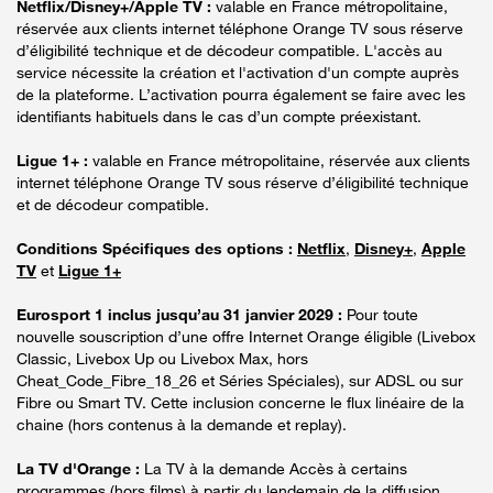
Netflix/Disney+/Apple TV :
valable en France métropolitaine,
réservée aux clients internet téléphone Orange TV sous réserve
d’éligibilité technique et de décodeur compatible. L'accès au
service nécessite la création et l'activation d'un compte auprès
de la plateforme. L’activation pourra également se faire avec les
identifiants habituels dans le cas d’un compte préexistant.
Ligue 1+ :
valable en France métropolitaine, réservée aux clients
internet téléphone Orange TV sous réserve d’éligibilité technique
et de décodeur compatible.
Conditions Spécifiques des options :
Netflix
,
Disney+
,
Apple
TV
et
Ligue 1+
Eurosport 1 inclus jusqu’au 31 janvier 2029 :
Pour toute
nouvelle souscription d’une offre Internet Orange éligible (Livebox
Classic, Livebox Up ou Livebox Max, hors
Cheat_Code_Fibre_18_26 et Séries Spéciales), sur ADSL ou sur
Fibre ou Smart TV. Cette inclusion concerne le flux linéaire de la
chaine (hors contenus à la demande et replay).
La TV d'Orange :
La TV à la demande Accès à certains
programmes (hors films) à partir du lendemain de la diffusion