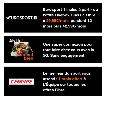
Eurosport 1 inclus à partir de
l’offre Livebox Classic Fibre
29,99 € par mois
à
29,99€/mois
pendant 12
42,99 € par m
mois puis
42,99€/mois
Une super connexion pour
tout faire chez vous avec la
5G. Sans engagement
Le meilleur du sport vous
attend :
1 mois offert
à
L’Équipe sur toutes les
offres Fibre