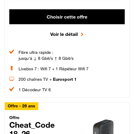
Choisir cette offre
Voir le détail
Fibre ultra rapide :
jusqu'à ↓ 8 Gbit/s ↑ 8 Gbit/s
Livebox 7 : Wifi 7 + 1 Répéteur Wifi 7
200 chaînes TV +
Eurosport 1
1 Décodeur TV 6
Offre - 26 ans
Cheat_Code Fibre_18_26
Offre
Cheat_Code
18_26