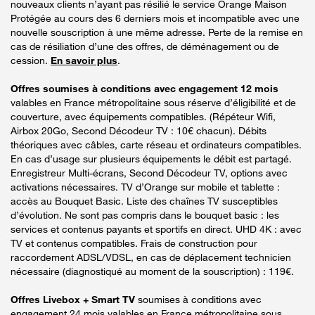
nouveaux clients n’ayant pas résilié le service Orange Maison
Protégée au cours des 6 derniers mois et incompatible avec une
nouvelle souscription à une même adresse. Perte de la remise en
cas de résiliation d’une des offres, de déménagement ou de
cession.
En savoir plus
.
Offres soumises à conditions avec engagement 12 mois
valables en France métropolitaine sous réserve d’éligibilité et de
couverture, avec équipements compatibles. (Répéteur Wifi,
Airbox 20Go, Second Décodeur TV : 10€ chacun). Débits
théoriques avec câbles, carte réseau et ordinateurs compatibles.
En cas d’usage sur plusieurs équipements le débit est partagé.
Enregistreur Multi-écrans, Second Décodeur TV, options avec
activations nécessaires. TV d’Orange sur mobile et tablette :
accès au Bouquet Basic. Liste des chaînes TV susceptibles
d’évolution. Ne sont pas compris dans le bouquet basic : les
services et contenus payants et sportifs en direct. UHD 4K : avec
TV et contenus compatibles. Frais de construction pour
raccordement ADSL/VDSL, en cas de déplacement technicien
nécessaire (diagnostiqué au moment de la souscription) : 119€.
Offres Livebox + Smart TV
soumises à conditions avec
engagement 24 mois valables en France métropolitaine sous