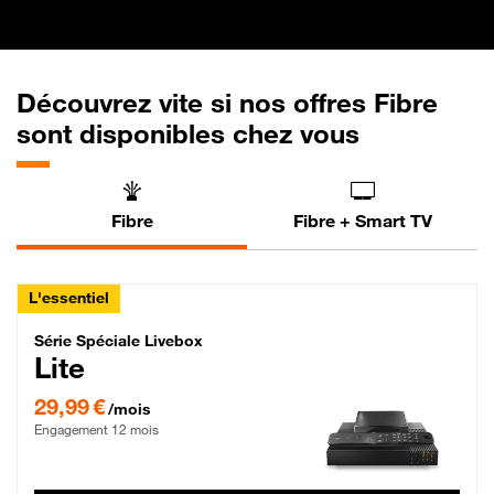
Découvrez vite si nos offres Fibre
sont disponibles chez vous
Fibre
Fibre + Smart TV
L'essentiel
Série Spéciale Livebox Lite Fibre
Série Spéciale Livebox
Lite
29,99 € par mois , Engagement 12 mois
29,99 €
/mois
Engagement 12 mois