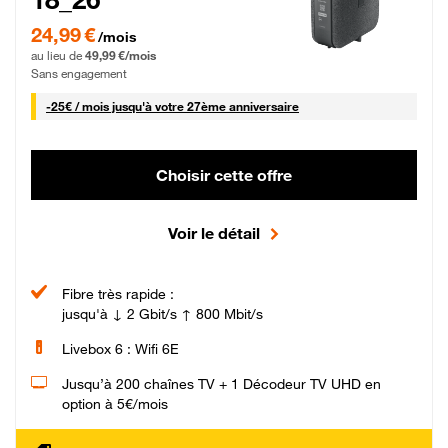
24,99 € par mois pendant 0 mois puis 49,99 € par mois, Sans engagement
24,99 €
/mois
au lieu de
49,99 €/mois
Sans engagement
25 € par mois
-
25€ / mois
jusqu'à votre 27ème anniversaire
Choisir cette offre
Voir le détail
Fibre très rapide :
jusqu'à ↓ 2 Gbit/s ↑ 800 Mbit/s
Livebox 6 : Wifi 6E
Jusqu’à 200 chaînes TV + 1 Décodeur TV UHD en
option à 5€/mois