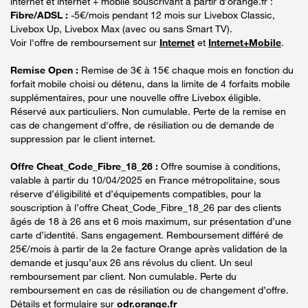
internet et internet + mobile souscrivant à partir d’orange.fr :
Fibre/ADSL :
-5€/mois pendant 12 mois sur Livebox Classic,
Livebox Up, Livebox Max (avec ou sans Smart TV).
Voir l'offre de remboursement sur
Internet
et
Internet+Mobile
.
Remise Open :
Remise de 3€ à 15€ chaque mois en fonction du
forfait mobile choisi ou détenu, dans la limite de 4 forfaits mobile
supplémentaires, pour une nouvelle offre Livebox éligible.
Réservé aux particuliers. Non cumulable. Perte de la remise en
cas de changement d'offre, de résiliation ou de demande de
suppression par le client internet.
Offre Cheat_Code_Fibre_18_26 :
Offre soumise à conditions,
valable à partir du 10/04/2025 en France métropolitaine, sous
réserve d’éligibilité et d’équipements compatibles, pour la
souscription à l’offre Cheat_Code_Fibre_18_26 par des clients
âgés de 18 à 26 ans et 6 mois maximum, sur présentation d’une
carte d’identité. Sans engagement. Remboursement différé de
25€/mois à partir de la 2e facture Orange après validation de la
demande et jusqu’aux 26 ans révolus du client. Un seul
remboursement par client. Non cumulable. Perte du
remboursement en cas de résiliation ou de changement d’offre.
Détails et formulaire sur
odr.orange.fr