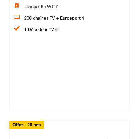
Livebox S : Wifi 7
200 chaînes TV +
Eurosport 1
1 Décodeur TV 6
Offre - 26 ans