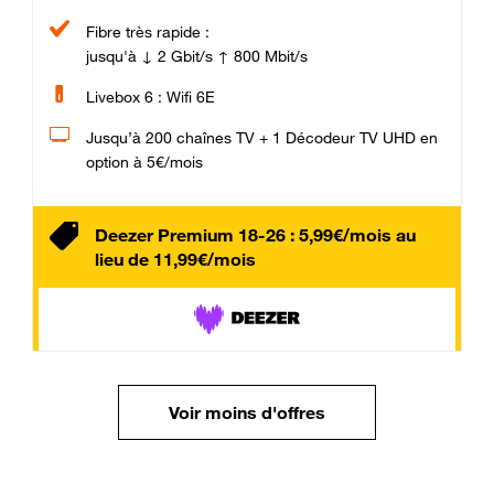
Fibre très rapide :
jusqu'à ↓ 2 Gbit/s ↑ 800 Mbit/s
Livebox 6 : Wifi 6E
Jusqu’à 200 chaînes TV + 1 Décodeur TV UHD en
option à 5€/mois
Deezer Premium 18-26 : 5,99€/mois au
lieu de 11,99€/mois
Voir moins d'offres