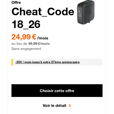
Cheat_Code Fibre_18_26
Offre
Cheat_Code
18_26
 Engagement 12 mois
24,99 € par mois pendant 0 mois puis 49,99 € par mois, Sans 
24,99 €
/mois
au lieu de
49,99 €/mois
Sans engagement
25 € par mois
-
25€ / mois
jusqu'à votre 27ème anniversaire
Choisir cette offre
Voir le détail