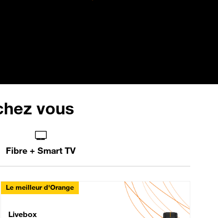
 chez vous
Fibre + Smart TV
Le meilleur d'Orange
Livebox Max Fibre
Livebox