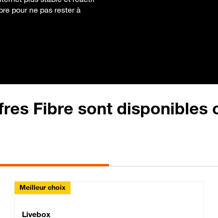
ibre pour ne pas rester à
fres Fibre sont disponibles
Meilleur choix
Lite Fibre
Livebox Classic Fibre
Livebox