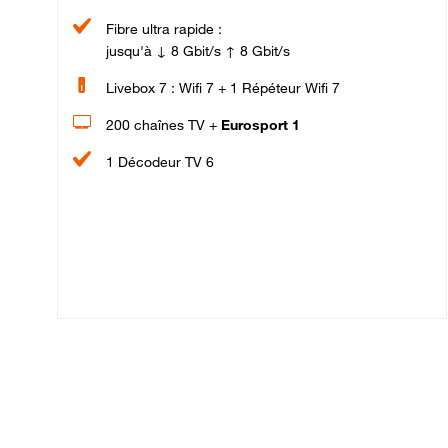
Fibre ultra rapide :
jusqu'à ↓ 8 Gbit/s ↑ 8 Gbit/s
Livebox 7 : Wifi 7 + 1 Répéteur Wifi 7
200 chaînes TV +
Eurosport 1
1 Décodeur TV 6