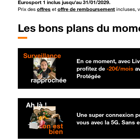
Eurosport 1 inclus jusqu'au 31/01/2029.
Prix des
offres
et
offre de remboursement
incluses, 
Les bons plans du mom
En ce moment, avec Liv
20
profitez de
-
20€/mois
av
Protégée
Une super connexion po
vous avec la 5G. Sans