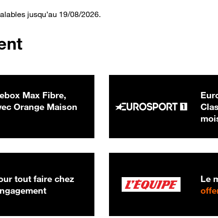
valables jusqu’au 19/08/2026.
ent
ebox Max Fibre,
Euro
 € par mois
ec Orange Maison
Clas
moi
ur tout faire chez
Le m
 engagement
offe