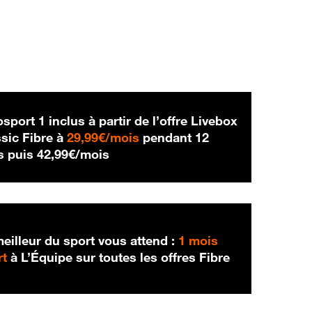
sport 1 inclus à partir de l’offre Livebox
29,99 € par mois
sic Fibre à
29,99€/mois
pendant 12
42,99 € par mois
s puis
42,99€/mois
eilleur du sport vous attend :
1 mois
rt
à L’Équipe sur toutes les offres Fibre