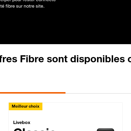
é fibre sur notre site.
fres Fibre sont disponibles
Meilleur choix
Lite Fibre
Livebox Classic Fibre
Livebox