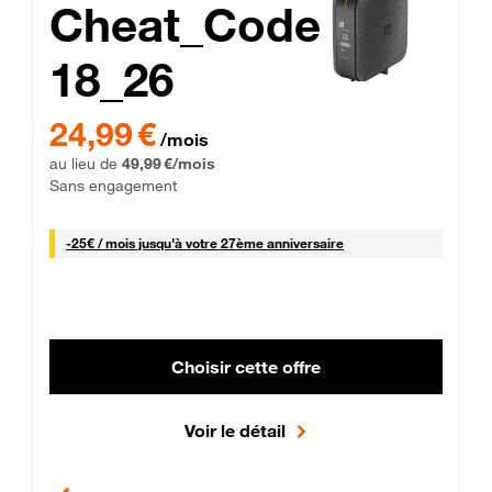
Cheat_Code
18_26
 Engagement 12 mois
24,99 € par mois pendant 0 mois puis 49,99 € par mois, Sans 
24,99 €
/mois
au lieu de
49,99 €/mois
Sans engagement
25 € par mois
-
25€ / mois
jusqu'à votre 27ème anniversaire
Choisir cette offre
Voir le détail