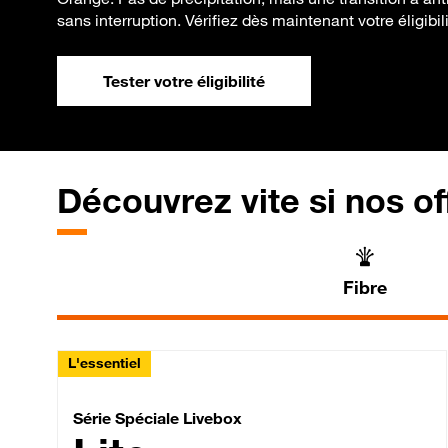
sans interruption. Vérifiez dès maintenant votre éligibilit
Tester votre éligibilité
Découvrez vite si nos of
Fibre
L'essentiel
Série Spéciale Livebox 
Série Spéciale Livebox