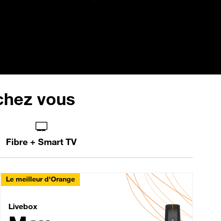
 chez vous
Fibre + Smart TV
Le meilleur d'Orange
Livebox Max Fibre
Livebox