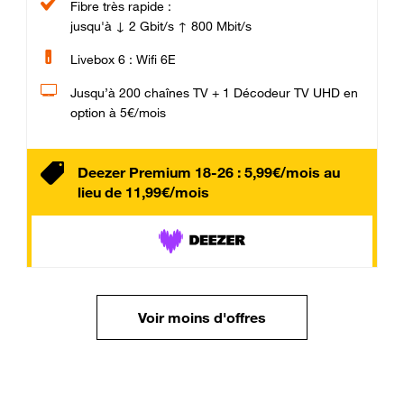
Fibre très rapide :
jusqu'à ↓ 2 Gbit/s ↑ 800 Mbit/s
Livebox 6 : Wifi 6E
Jusqu’à 200 chaînes TV + 1 Décodeur TV UHD en
option à 5€/mois
Deezer Premium 18-26 : 5,99€/mois au
lieu de 11,99€/mois
Voir moins d'offres