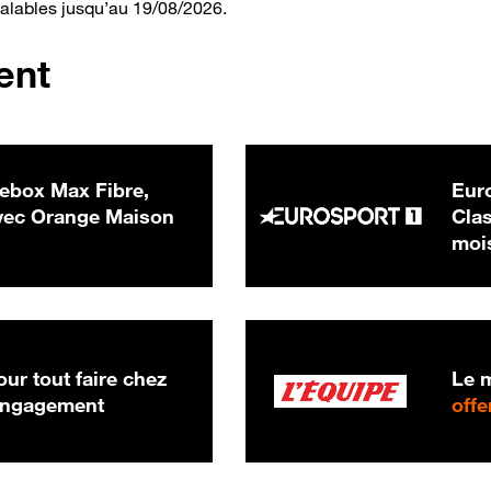
valables jusqu’au 19/08/2026.
ent
ebox Max Fibre,
Euro
 € par mois
ec Orange Maison
Clas
moi
ur tout faire chez
Le m
 engagement
offe