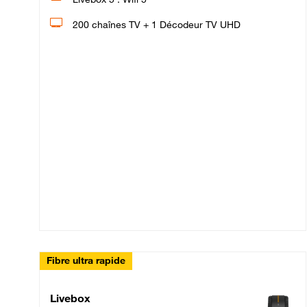
200 chaînes TV + 1 Décodeur TV UHD
Fibre ultra rapide
Livebox Up Fibre
Livebox