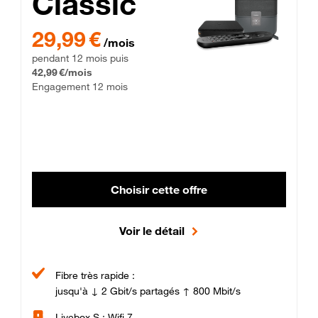
Classic
29,99 € par mois pendant 12 mois puis 42,99 € par mois, Enga
29,99 €
/mois
pendant 12 mois puis
42,99 €/mois
Engagement 12 mois
Choisir cette offre
Voir le détail
Fibre très rapide :
jusqu'à ↓ 2 Gbit/s partagés ↑ 800 Mbit/s
Livebox S : Wifi 7