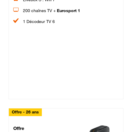
200 chaînes TV +
Eurosport 1
1 Décodeur TV 6
Offre - 26 ans
Cheat_Code Fibre_18_26
Offre