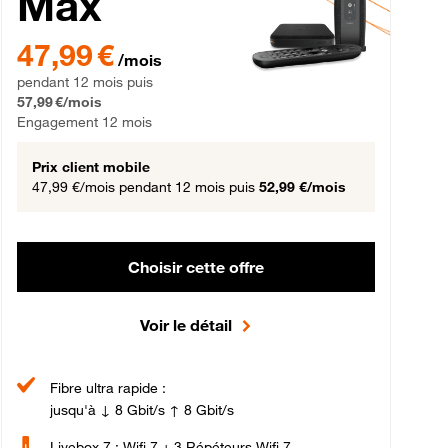
Max
gement 12 mois
47,99 € par mois pendant 12 mois puis 57,99 € par mois, Engageme
47,99 €
/mois
pendant 12 mois puis
57,99 €/mois
Engagement 12 mois
Prix client mobile
47,99 €/mois
pendant 12 mois puis
52,99 €/mois
Choisir cette offre
Voir le détail
Fibre ultra rapide :
jusqu'à ↓ 8 Gbit/s ↑ 8 Gbit/s
Livebox 7 : Wifi 7 + 3 Répéteurs Wifi 7