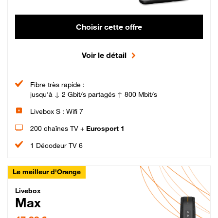
Choisir cette offre
Voir le détail
Fibre très rapide :
jusqu'à ↓ 2 Gbit/s partagés ↑ 800 Mbit/s
Livebox S : Wifi 7
200 chaînes TV +
Eurosport 1
1 Décodeur TV 6
Le meilleur d'Orange
Livebox Max Fibre
Livebox
Max
47,99 € par mois pendant 12 mois puis 57,99 € par mois, Engagement 12 moi