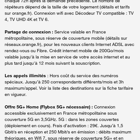
chaque 72h après la demande précédente. Le nombre de
répéteurs dépend de la taille de votre logement (détails et tarifs
sur orange.fr). Connexion wifi avec Décodeur TV compatible : TV
4, TV UHD 4K et TV 6.
Partage de connexion :
Service valable en France
métropolitaine, sous réserve de couverture mobile (détails sur
réseaux.orange.fr), pour les nouveaux clients Internet ADSL avec
rendez-vous ou Fibre. Crédit internet mobile de 200Go/mois
valable jusqu'à la mise en service de votre accès internet et au
plus tard jusqu'à 12 mois suivant la souscription.
Les appels illimités
: Hors coût du service des numéros
spéciaux. Jusqu’à 250 correspondants différents/mois et 3h
maximum/appel. Voir la liste des destinations sur la fiche tarifaire
en vigueur.
Offre 5G+ Home (Flybox 5G+ nécessaire) :
Connexion
accessible exclusivement en France métropolitaine sous
couverture 5G en 3,5GHz. 5G : dans les zones couvertes
(déploiement en cours). Frais d’activation : 29€. Jusqu’à 1,5
Gbit/s en réception et 250 Mbit/s en émission : débits maximum
théoriques, en Wifi 7, sous réserve de couverture 5G+ et en