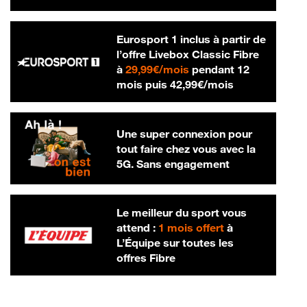
Eurosport 1 inclus à partir de
l’offre Livebox Classic Fibre
29,99 € par mois
à
29,99€/mois
pendant 12
42,99 € par m
mois puis
42,99€/mois
Une super connexion pour
tout faire chez vous avec la
5G. Sans engagement
Le meilleur du sport vous
attend :
1 mois offert
à
L’Équipe sur toutes les
offres Fibre