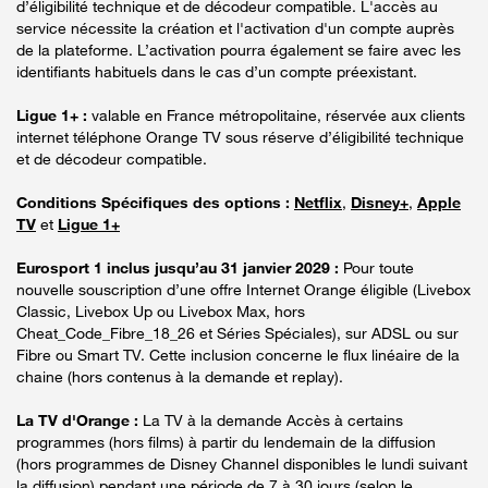
d’éligibilité technique et de décodeur compatible. L'accès au
service nécessite la création et l'activation d'un compte auprès
de la plateforme. L’activation pourra également se faire avec les
identifiants habituels dans le cas d’un compte préexistant.
Ligue 1+ :
valable en France métropolitaine, réservée aux clients
internet téléphone Orange TV sous réserve d’éligibilité technique
et de décodeur compatible.
Conditions Spécifiques des options :
Netflix
,
Disney+
,
Apple
TV
et
Ligue 1+
Eurosport 1 inclus jusqu’au 31 janvier 2029 :
Pour toute
nouvelle souscription d’une offre Internet Orange éligible (Livebox
Classic, Livebox Up ou Livebox Max, hors
Cheat_Code_Fibre_18_26 et Séries Spéciales), sur ADSL ou sur
Fibre ou Smart TV. Cette inclusion concerne le flux linéaire de la
chaine (hors contenus à la demande et replay).
La TV d'Orange :
La TV à la demande Accès à certains
programmes (hors films) à partir du lendemain de la diffusion
(hors programmes de Disney Channel disponibles le lundi suivant
la diffusion) pendant une période de 7 à 30 jours (selon le