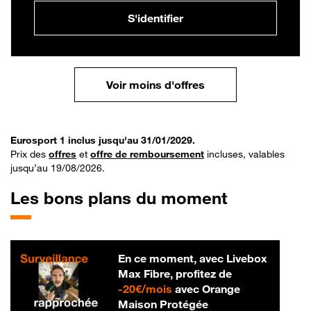
S'identifier
Voir moins d'offres
Eurosport 1 inclus jusqu'au 31/01/2029.
Prix des
offres
et
offre de remboursement
incluses, valables
jusqu’au 19/08/2026.
Les bons plans du moment
En ce moment, avec Livebox
Max Fibre, profitez de
20 € par mois
-
20€/mois
avec Orange
Maison Protégée