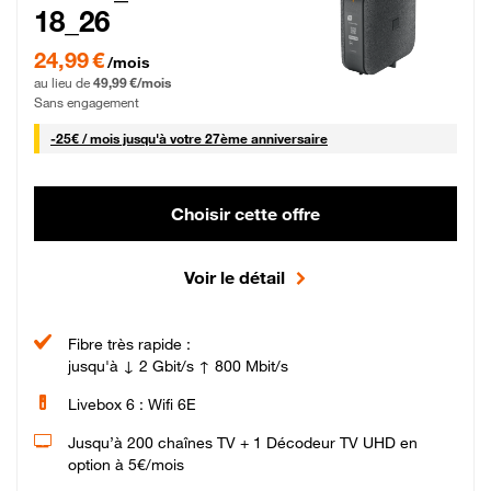
18_26
24,99 € par mois pendant 0 mois puis 49,99 € par mois, Sans engagement
24,99 €
/mois
au lieu de
49,99 €/mois
Sans engagement
25 € par mois
-
25€ / mois
jusqu'à votre 27ème anniversaire
Choisir cette offre
Voir le détail
Fibre très rapide :
jusqu'à ↓ 2 Gbit/s ↑ 800 Mbit/s
Livebox 6 : Wifi 6E
Jusqu’à 200 chaînes TV + 1 Décodeur TV UHD en
option à 5€/mois