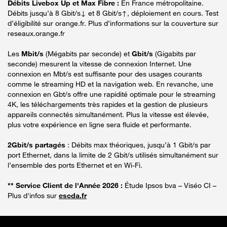
Débits Livebox Up et Max Fibre :
En France métropolitaine.
Débits jusqu’à 8 Gbit/s↓ et 8 Gbit/s↑, déploiement en cours. Test
d’éligibilité sur orange.fr. Plus d’informations sur la couverture sur
reseaux.orange.fr
Les
Mbit/s
(Mégabits par seconde) et
Gbit/s
(Gigabits par
seconde) mesurent la vitesse de connexion Internet. Une
connexion en Mbt/s est suffisante pour des usages courants
comme le streaming HD et la navigation web. En revanche, une
connexion en Gbt/s offre une rapidité optimale pour le streaming
4K, les téléchargements très rapides et la gestion de plusieurs
appareils connectés simultanément. Plus la vitesse est élevée,
plus votre expérience en ligne sera fluide et performante.
2Gbit/s partagés
: Débits max théoriques, jusqu’à 1 Gbit/s par
port Ethernet, dans la limite de 2 Gbit/s utilisés simultanément sur
l’ensemble des ports Ethernet et en Wi-Fi.
** Service Client de l'Année 2026 :
Étude Ipsos bva – Viséo CI –
Plus d'infos sur
escda.fr