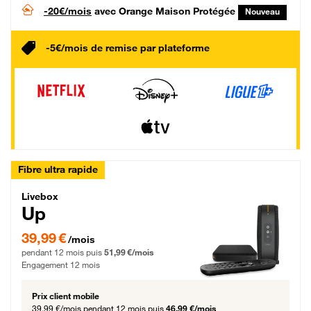
-20€/mois
avec Orange Maison Protégée
Nouveau
-5€/mois de remise par plateforme
Fibre ultra rapide
Livebox Up Fibre
Livebox
Up
39,99 € par mois pendant 12 mois puis 51,99 € par mois, Engagement 12 moi
39,99 €
/mois
pendant 12 mois puis
51,99 €/mois
Engagement 12 mois
Prix client mobile
39,99 €/mois
pendant 12 mois puis
46,99 €/mois