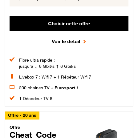
Choisir cette offre
Voir le détail
Fibre ultra rapide :
jusqu'à ↓ 8 Gbit/s ↑ 8 Gbit/s
Livebox 7 : Wifi 7 + 1 Répéteur Wifi 7
200 chaînes TV +
Eurosport 1
1 Décodeur TV 6
Offre - 26 ans
Cheat_Code Fibre_18_26
Offre
Cheat_Code