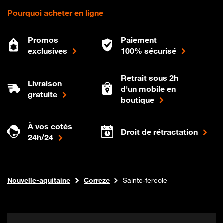
Pourquoi acheter en ligne
Promos
Paiement
exclusives
100% sécurisé
Retrait sous 2h
Livraison
d'un mobile en
gratuite
boutique
À vos cotés
Droit de rétractation
24h/24
Internet fibre
Boutique Orange
Nouvelle-aquitaine
Correze
Sainte-fereole