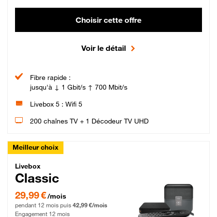
Choisir cette offre
Voir le détail
Fibre rapide :
jusqu'à ↓ 1 Gbit/s ↑ 700 Mbit/s
Livebox 5 : Wifi 5
200 chaînes TV + 1 Décodeur TV UHD
Meilleur choix
Livebox Classic Fibre
Livebox
Classic
29,99 € par mois pendant 12 mois puis 42,99 € par mois, Engagement 12 moi
29,99 €
/mois
pendant 12 mois puis
42,99 €/mois
Engagement 12 mois