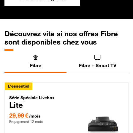
Découvrez vite si nos offres Fibre
sont disponibles chez vous
Fibre
Fibre + Smart TV
L'essentiel
Série Spéciale Livebox Lite Fibre
Série Spéciale Livebox
Lite
29,99 € par mois , Engagement 12 mois
29,99 €
/mois
Engagement 12 mois