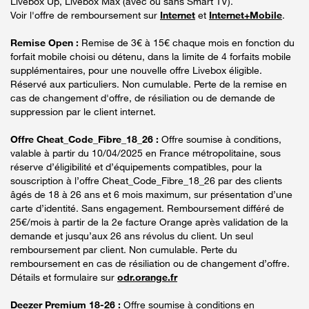
Livebox Up, Livebox Max (avec ou sans Smart TV).
Voir l'offre de remboursement sur
Internet
et
Internet+Mobile
.
Remise Open :
Remise de 3€ à 15€ chaque mois en fonction du
forfait mobile choisi ou détenu, dans la limite de 4 forfaits mobile
supplémentaires, pour une nouvelle offre Livebox éligible.
Réservé aux particuliers. Non cumulable. Perte de la remise en
cas de changement d'offre, de résiliation ou de demande de
suppression par le client internet.
Offre Cheat_Code_Fibre_18_26 :
Offre soumise à conditions,
valable à partir du 10/04/2025 en France métropolitaine, sous
réserve d’éligibilité et d’équipements compatibles, pour la
souscription à l’offre Cheat_Code_Fibre_18_26 par des clients
âgés de 18 à 26 ans et 6 mois maximum, sur présentation d’une
carte d’identité. Sans engagement. Remboursement différé de
25€/mois à partir de la 2e facture Orange après validation de la
demande et jusqu’aux 26 ans révolus du client. Un seul
remboursement par client. Non cumulable. Perte du
remboursement en cas de résiliation ou de changement d’offre.
Détails et formulaire sur
odr.orange.fr
Deezer Premium 18-26 :
Offre soumise à conditions en