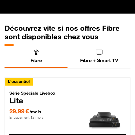
Découvrez vite si nos offres Fibre
sont disponibles chez vous
Fibre
Fibre + Smart TV
L'essentiel
Série Spéciale Livebox Lite Fibre
Série Spéciale Livebox
Lite
29,99 € par mois , Engagement 12 mois
29,99 €
/mois
Engagement 12 mois