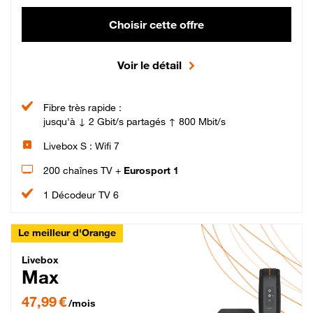
Choisir cette offre
Voir le détail
Fibre très rapide :
jusqu'à ↓ 2 Gbit/s partagés ↑ 800 Mbit/s
Livebox S : Wifi 7
200 chaînes TV +
Eurosport 1
1 Décodeur TV 6
Le meilleur d'Orange
Livebox Max Fibre
Livebox
Max
47,99 € par mois pendant 12 mois puis 57,99 € par mois, Engagement 12 moi
47,99 €
/mois