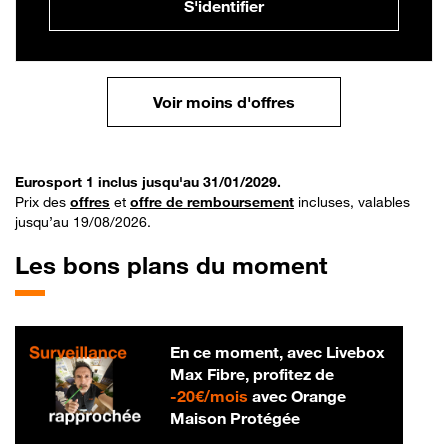
S'identifier
Voir moins d'offres
Eurosport 1 inclus jusqu'au 31/01/2029.
Prix des
offres
et
offre de remboursement
incluses, valables
jusqu’au 19/08/2026.
Les bons plans du moment
En ce moment, avec Livebox
Max Fibre, profitez de
20 € par mois
-
20€/mois
avec Orange
Maison Protégée