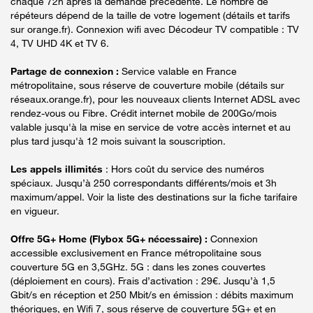
chaque 72h après la demande précédente. Le nombre de
répéteurs dépend de la taille de votre logement (détails et tarifs
sur orange.fr). Connexion wifi avec Décodeur TV compatible : TV
4, TV UHD 4K et TV 6.
Partage de connexion :
Service valable en France
métropolitaine, sous réserve de couverture mobile (détails sur
réseaux.orange.fr), pour les nouveaux clients Internet ADSL avec
rendez-vous ou Fibre. Crédit internet mobile de 200Go/mois
valable jusqu'à la mise en service de votre accès internet et au
plus tard jusqu'à 12 mois suivant la souscription.
Les appels illimités
: Hors coût du service des numéros
spéciaux. Jusqu’à 250 correspondants différents/mois et 3h
maximum/appel. Voir la liste des destinations sur la fiche tarifaire
en vigueur.
Offre 5G+ Home (Flybox 5G+ nécessaire) :
Connexion
accessible exclusivement en France métropolitaine sous
couverture 5G en 3,5GHz. 5G : dans les zones couvertes
(déploiement en cours). Frais d’activation : 29€. Jusqu’à 1,5
Gbit/s en réception et 250 Mbit/s en émission : débits maximum
théoriques, en Wifi 7, sous réserve de couverture 5G+ et en