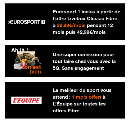
Eurosport 1 inclus à partir de
l’offre Livebox Classic Fibre
29,99 € par mois
à
29,99€/mois
pendant 12
42,99 € par m
mois puis
42,99€/mois
Une super connexion pour
tout faire chez vous avec la
5G. Sans engagement
Le meilleur du sport vous
attend :
1 mois offert
à
L’Équipe sur toutes les
offres Fibre