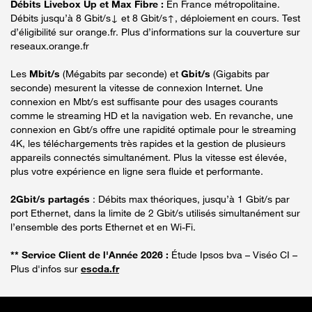
Débits Livebox Up et Max Fibre :
En France métropolitaine.
Débits jusqu’à 8 Gbit/s↓ et 8 Gbit/s↑, déploiement en cours. Test
d’éligibilité sur orange.fr. Plus d’informations sur la couverture sur
reseaux.orange.fr
Les
Mbit/s
(Mégabits par seconde) et
Gbit/s
(Gigabits par
seconde) mesurent la vitesse de connexion Internet. Une
connexion en Mbt/s est suffisante pour des usages courants
comme le streaming HD et la navigation web. En revanche, une
connexion en Gbt/s offre une rapidité optimale pour le streaming
4K, les téléchargements très rapides et la gestion de plusieurs
appareils connectés simultanément. Plus la vitesse est élevée,
plus votre expérience en ligne sera fluide et performante.
2Gbit/s partagés
: Débits max théoriques, jusqu’à 1 Gbit/s par
port Ethernet, dans la limite de 2 Gbit/s utilisés simultanément sur
l’ensemble des ports Ethernet et en Wi-Fi.
** Service Client de l'Année 2026 :
Étude Ipsos bva – Viséo CI –
Plus d'infos sur
escda.fr