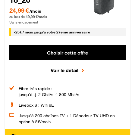
24,99 € par mois pendant 0 mois puis 49,99 € par mois, Sans engagement
24,99 €
/mois
au lieu de
49,99 €/mois
Sans engagement
25 € par mois
-
25€ / mois
jusqu'à votre 27ème anniversaire
Choisir cette offre
Voir le détail
Fibre très rapide :
jusqu'à ↓ 2 Gbit/s ↑ 800 Mbit/s
Livebox 6 : Wifi 6E
Jusqu’à 200 chaînes TV + 1 Décodeur TV UHD en
option à 5€/mois