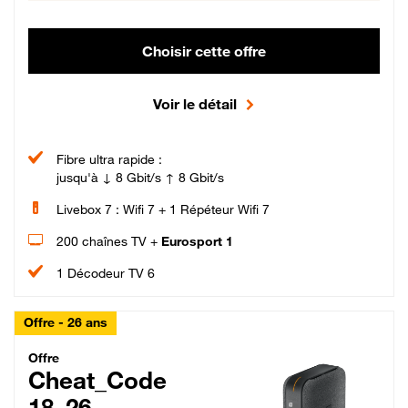
Choisir cette offre
Voir le détail
Fibre ultra rapide :
jusqu'à ↓ 8 Gbit/s ↑ 8 Gbit/s
Livebox 7 : Wifi 7 + 1 Répéteur Wifi 7
200 chaînes TV +
Eurosport 1
1 Décodeur TV 6
Offre - 26 ans
Cheat_Code Fibre_18_26
Offre
Cheat_Code
18_26