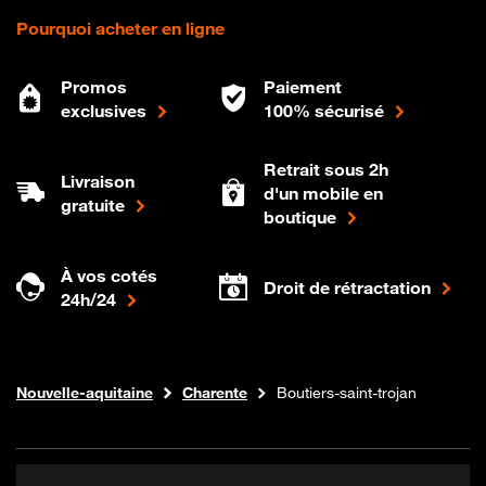
Pourquoi acheter en ligne
Promos
Paiement
exclusives
100% sécurisé
Retrait sous 2h
Livraison
d'un mobile en
gratuite
boutique
À vos cotés
Droit de rétractation
24h/24
Internet fibre
Boutique Orange
Nouvelle-aquitaine
Charente
Boutiers-saint-trojan