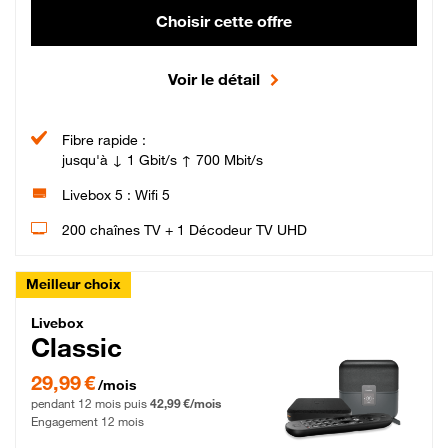
Choisir cette offre
Voir le détail
Fibre rapide :
jusqu'à ↓ 1 Gbit/s ↑ 700 Mbit/s
Livebox 5 : Wifi 5
200 chaînes TV + 1 Décodeur TV UHD
Meilleur choix
Livebox Classic Fibre
Livebox
Classic
29,99 € par mois pendant 12 mois puis 42,99 € par mois, Engagement 12 moi
29,99 €
/mois
pendant 12 mois puis
42,99 €/mois
Engagement 12 mois