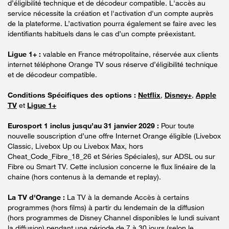
d’éligibilité technique et de décodeur compatible. L'accès au
service nécessite la création et l'activation d'un compte auprès
de la plateforme. L’activation pourra également se faire avec les
identifiants habituels dans le cas d’un compte préexistant.
Ligue 1+ :
valable en France métropolitaine, réservée aux clients
internet téléphone Orange TV sous réserve d’éligibilité technique
et de décodeur compatible.
Conditions Spécifiques des options :
Netflix
,
Disney+
,
Apple
TV
et
Ligue 1+
Eurosport 1 inclus jusqu’au 31 janvier 2029 :
Pour toute
nouvelle souscription d’une offre Internet Orange éligible (Livebox
Classic, Livebox Up ou Livebox Max, hors
Cheat_Code_Fibre_18_26 et Séries Spéciales), sur ADSL ou sur
Fibre ou Smart TV. Cette inclusion concerne le flux linéaire de la
chaine (hors contenus à la demande et replay).
La TV d'Orange :
La TV à la demande Accès à certains
programmes (hors films) à partir du lendemain de la diffusion
(hors programmes de Disney Channel disponibles le lundi suivant
la diffusion) pendant une période de 7 à 30 jours (selon le