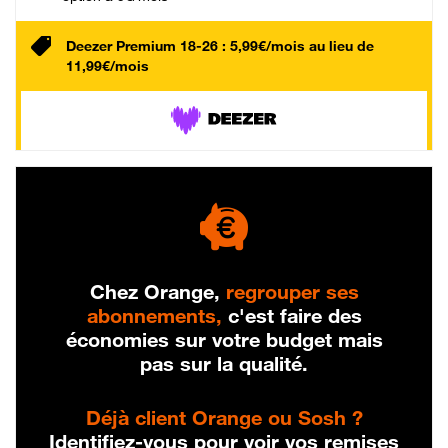
Deezer Premium 18-26 : 5,99€/mois au lieu de
11,99€/mois
Chez Orange,
regrouper ses
abonnements,
c'est faire des
économies sur votre budget mais
pas sur la qualité.
Déjà client Orange ou Sosh ?
Identifiez-vous pour voir vos remises