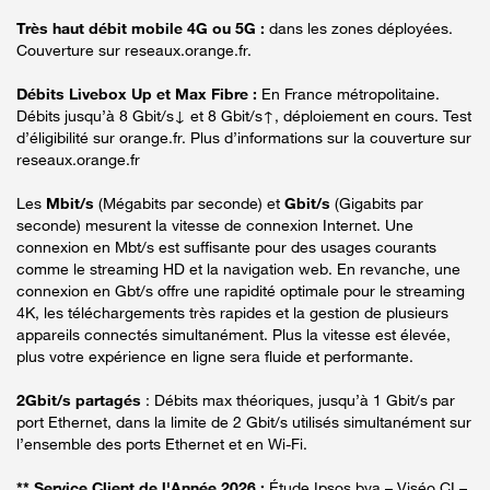
Très haut débit mobile 4G ou 5G :
dans les zones déployées.
Couverture sur reseaux.orange.fr.
Débits Livebox Up et Max Fibre :
En France métropolitaine.
Débits jusqu’à 8 Gbit/s↓ et 8 Gbit/s↑, déploiement en cours. Test
d’éligibilité sur orange.fr. Plus d’informations sur la couverture sur
reseaux.orange.fr
Les
Mbit/s
(Mégabits par seconde) et
Gbit/s
(Gigabits par
seconde) mesurent la vitesse de connexion Internet. Une
connexion en Mbt/s est suffisante pour des usages courants
comme le streaming HD et la navigation web. En revanche, une
connexion en Gbt/s offre une rapidité optimale pour le streaming
4K, les téléchargements très rapides et la gestion de plusieurs
appareils connectés simultanément. Plus la vitesse est élevée,
plus votre expérience en ligne sera fluide et performante.
2Gbit/s partagés
: Débits max théoriques, jusqu’à 1 Gbit/s par
port Ethernet, dans la limite de 2 Gbit/s utilisés simultanément sur
l’ensemble des ports Ethernet et en Wi-Fi.
** Service Client de l'Année 2026 :
Étude Ipsos bva – Viséo CI –