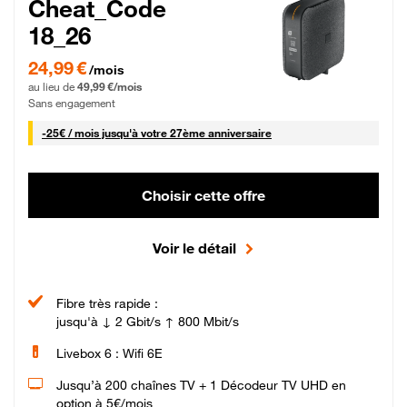
Cheat_Code
18_26
24,99 € par mois pendant 0 mois puis 49,99 € par mois, Sans engagement
24,99 €
/mois
au lieu de
49,99 €/mois
Sans engagement
25 € par mois
-
25€ / mois
jusqu'à votre 27ème anniversaire
Choisir cette offre
Voir le détail
Fibre très rapide :
jusqu'à ↓ 2 Gbit/s ↑ 800 Mbit/s
Livebox 6 : Wifi 6E
Jusqu’à 200 chaînes TV + 1 Décodeur TV UHD en
option à 5€/mois