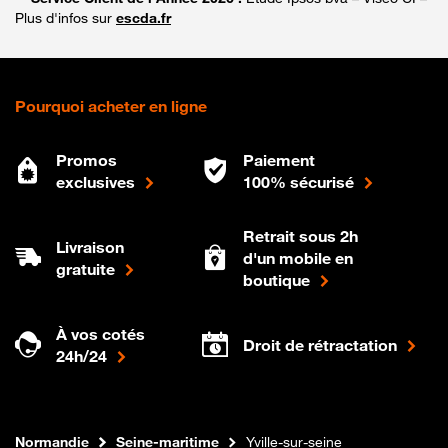
Plus d'infos sur
escda.fr
Pourquoi acheter en ligne
Promos
Paiement
exclusives
100% sécurisé
Retrait sous 2h
Livraison
d'un mobile en
gratuite
boutique
À vos cotés
Droit de rétractation
24h/24
Internet fibre
Boutique Orange
Normandie
Seine-maritime
Yville-sur-seine