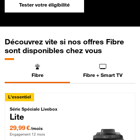
Tester votre éligibilité
Découvrez vite si nos offres Fibre
sont disponibles chez vous
Fibre
Fibre + Smart TV
L'essentiel
Série Spéciale Livebox Lite Fibre
Série Spéciale Livebox
Lite
29,99 € par mois , Engagement 12 mois
29,99 €
/mois
Engagement 12 mois