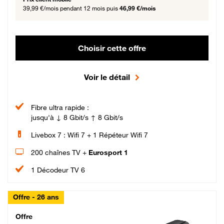
39,99 €/mois
pendant 12 mois puis
46,99 €/mois
Choisir cette offre
Voir le détail
Fibre ultra rapide :
jusqu'à ↓ 8 Gbit/s ↑ 8 Gbit/s
Livebox 7 : Wifi 7 + 1 Répéteur Wifi 7
200 chaînes TV +
Eurosport 1
1 Décodeur TV 6
Offre - 26 ans
Cheat_Code Fibre_18_26
Offre