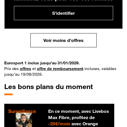
S'identifier
Voir moins d'offres
Eurosport 1 inclus jusqu'au 31/01/2029.
Prix des
offres
et
offre de remboursement
incluses, valables
jusqu’au 19/08/2026.
Les bons plans du moment
En ce moment, avec Livebox
Max Fibre, profitez de
20 € par mois
-
20€/mois
avec Orange