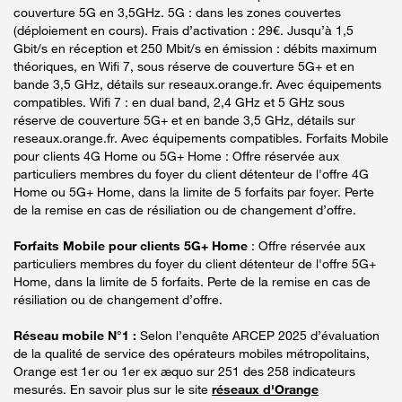
couverture 5G en 3,5GHz. 5G : dans les zones couvertes
(déploiement en cours). Frais d’activation : 29€. Jusqu’à 1,5
Gbit/s en réception et 250 Mbit/s en émission : débits maximum
théoriques, en Wifi 7, sous réserve de couverture 5G+ et en
bande 3,5 GHz, détails sur reseaux.orange.fr. Avec équipements
compatibles. Wifi 7 : en dual band, 2,4 GHz et 5 GHz sous
réserve de couverture 5G+ et en bande 3,5 GHz, détails sur
reseaux.orange.fr. Avec équipements compatibles. Forfaits Mobile
pour clients 4G Home ou 5G+ Home : Offre réservée aux
particuliers membres du foyer du client détenteur de l'offre 4G
Home ou 5G+ Home, dans la limite de 5 forfaits par foyer. Perte
de la remise en cas de résiliation ou de changement d’offre.
Forfaits Mobile pour clients 5G+ Home
: Offre réservée aux
particuliers membres du foyer du client détenteur de l'offre 5G+
Home, dans la limite de 5 forfaits. Perte de la remise en cas de
résiliation ou de changement d’offre.
Réseau mobile N°1 :
Selon l’enquête ARCEP 2025 d’évaluation
de la qualité de service des opérateurs mobiles métropolitains,
Orange est 1er ou 1er ex æquo sur 251 des 258 indicateurs
mesurés. En savoir plus sur le site
réseaux d'Orange