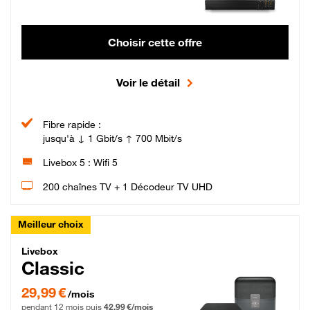
Choisir cette offre
Voir le détail
Fibre rapide :
jusqu'à ↓ 1 Gbit/s ↑ 700 Mbit/s
Livebox 5 : Wifi 5
200 chaînes TV + 1 Décodeur TV UHD
Meilleur choix
Livebox Classic Fibre
Livebox
Classic
29,99 € par mois pendant 12 mois puis 42,99 € par mois, Engagement 12 moi
29,99 €
/mois
pendant 12 mois puis
42,99 €/mois