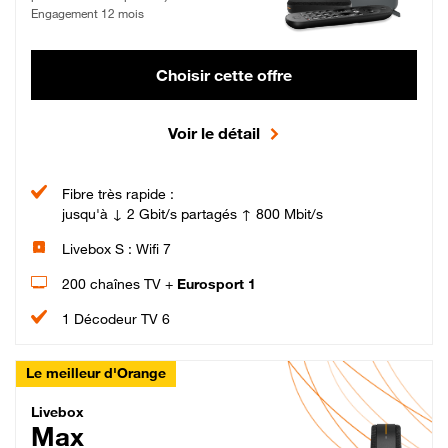
Engagement 12 mois
Choisir cette offre
Voir le détail
Fibre très rapide :
jusqu'à ↓ 2 Gbit/s partagés ↑ 800 Mbit/s
Livebox S : Wifi 7
200 chaînes TV +
Eurosport 1
1 Décodeur TV 6
Le meilleur d'Orange
Livebox Max Fibre
Livebox
Max