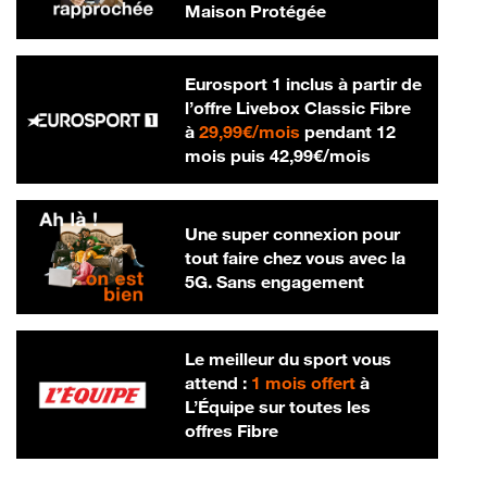
Maison Protégée
Eurosport 1 inclus à partir de
l’offre Livebox Classic Fibre
29,99 € par mois
à
29,99€/mois
pendant 12
42,99 € par m
mois puis
42,99€/mois
Une super connexion pour
tout faire chez vous avec la
5G. Sans engagement
Le meilleur du sport vous
attend :
1 mois offert
à
L’Équipe sur toutes les
offres Fibre