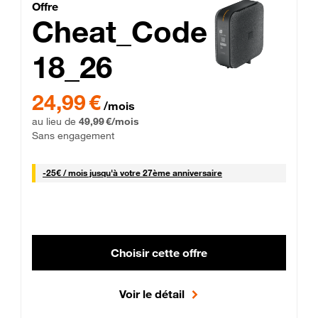
Cheat_Code Fibre_18_26
Offre
Cheat_Code
18_26
 Engagement 12 mois
24,99 € par mois pendant 0 mois puis 49,99 € par mois, Sans 
24,99 €
/mois
au lieu de
49,99 €/mois
Sans engagement
25 € par mois
-
25€ / mois
jusqu'à votre 27ème anniversaire
Choisir cette offre
Voir le détail