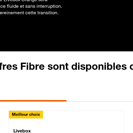
e fluide et sans interruption.
sereinement cette transition.
fres Fibre sont disponibles
Meilleur choix
Lite Fibre
Livebox Classic Fibre
Livebox