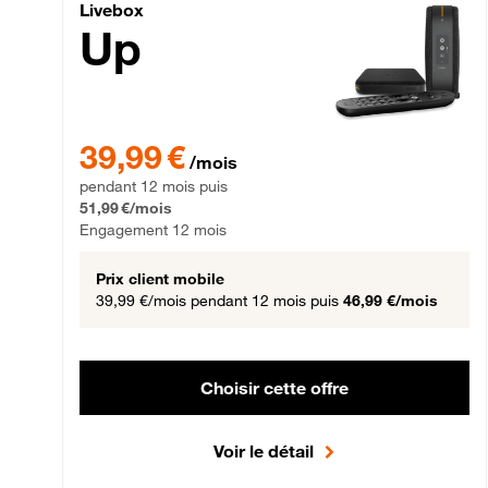
Livebox Up Fibre
Livebox
Up
39,99 € par mois pendant 12 mois puis 51,99 € par mois,
39,99 €
/mois
pendant 12 mois puis
51,99 €/mois
Engagement 12 mois
Prix client mobile
39,99 €/mois
pendant 12 mois puis
46,99 €/mois
Choisir cette offre
Voir le détail