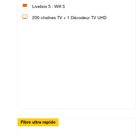
Livebox 5 : Wifi 5
200 chaînes TV + 1 Décodeur TV UHD
Fibre ultra rapide