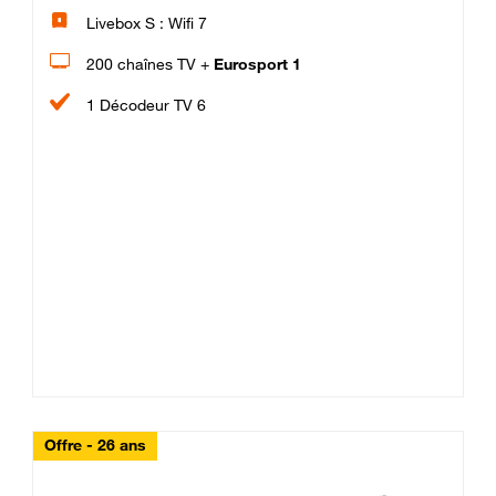
Livebox S : Wifi 7
200 chaînes TV +
Eurosport 1
1 Décodeur TV 6
Offre - 26 ans