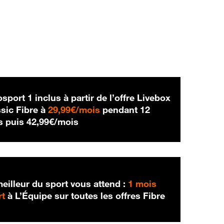
sport 1 inclus à partir de l’offre Livebox
29,99 € par mois
sic Fibre à
29,99€/mois
pendant 12
42,99 € par mois
s puis
42,99€/mois
eilleur du sport vous attend :
1 mois
rt
à L’Équipe sur toutes les offres Fibre