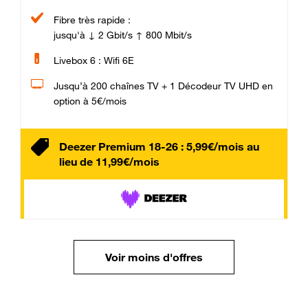
Fibre très rapide :
jusqu'à ↓ 2 Gbit/s ↑ 800 Mbit/s
Livebox 6 : Wifi 6E
Jusqu’à 200 chaînes TV + 1 Décodeur TV UHD en
option à 5€/mois
Deezer Premium 18-26 : 5,99€/mois au
lieu de 11,99€/mois
Voir moins d'offres