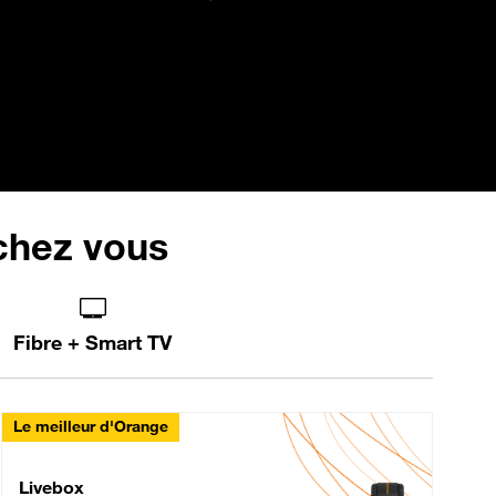
 chez vous
Fibre + Smart TV
Le meilleur d'Orange
Livebox Max Fibre
Livebox