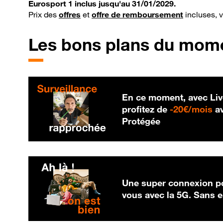
Eurosport 1 inclus jusqu'au 31/01/2029.
Prix des
offres
et
offre de remboursement
incluses, 
Les bons plans du mom
En ce moment, avec Liv
20
profitez de
-
20€/mois
av
Protégée
Une super connexion po
vous avec la 5G. Sans