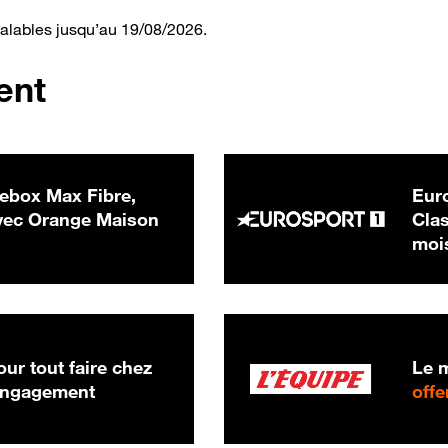
valables jusqu’au 19/08/2026.
ent
ebox Max Fibre,
Euro
 € par mois
ec Orange Maison
Clas
moi
ur tout faire chez
Le m
 engagement
offe