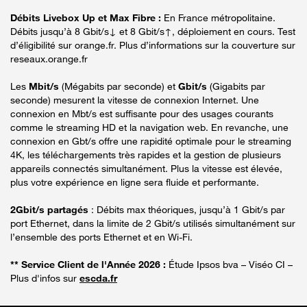
Débits Livebox Up et Max Fibre :
En France métropolitaine.
Débits jusqu’à 8 Gbit/s↓ et 8 Gbit/s↑, déploiement en cours. Test
d’éligibilité sur orange.fr. Plus d’informations sur la couverture sur
reseaux.orange.fr
Les
Mbit/s
(Mégabits par seconde) et
Gbit/s
(Gigabits par
seconde) mesurent la vitesse de connexion Internet. Une
connexion en Mbt/s est suffisante pour des usages courants
comme le streaming HD et la navigation web. En revanche, une
connexion en Gbt/s offre une rapidité optimale pour le streaming
4K, les téléchargements très rapides et la gestion de plusieurs
appareils connectés simultanément. Plus la vitesse est élevée,
plus votre expérience en ligne sera fluide et performante.
2Gbit/s partagés
: Débits max théoriques, jusqu’à 1 Gbit/s par
port Ethernet, dans la limite de 2 Gbit/s utilisés simultanément sur
l’ensemble des ports Ethernet et en Wi-Fi.
** Service Client de l'Année 2026 :
Étude Ipsos bva – Viséo CI –
Plus d'infos sur
escda.fr