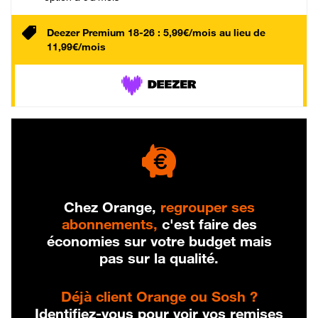
Deezer Premium 18-26 : 5,99€/mois au lieu de
11,99€/mois
Chez Orange,
regrouper ses
abonnements,
c'est faire des
économies sur votre budget mais
pas sur la qualité.
Déjà client Orange ou Sosh ?
Identifiez-vous pour voir vos remises