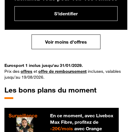
S'identifier
Voir moins d'offres
Eurosport 1 inclus jusqu'au 31/01/2029.
Prix des
offres
et
offre de remboursement
incluses, valables
jusqu’au 19/08/2026.
Les bons plans du moment
En ce moment, avec Livebox
Max Fibre, profitez de
20 € par mois
-
20€/mois
avec Orange