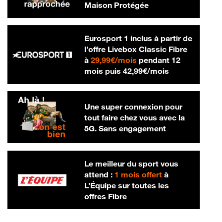
Maison Protégée
Eurosport 1 inclus à partir de
l’offre Livebox Classic Fibre
29,99 € par mois
à
29,99€/mois
pendant 12
42,99 € par m
mois puis
42,99€/mois
Une super connexion pour
tout faire chez vous avec la
5G. Sans engagement
Le meilleur du sport vous
attend :
1 mois offert
à
L’Équipe sur toutes les
offres Fibre