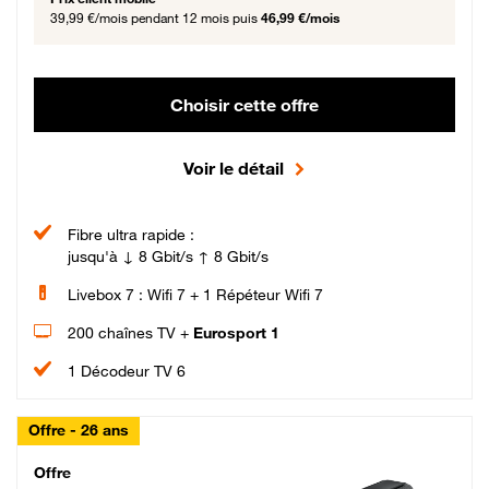
39,99 €/mois
pendant 12 mois puis
46,99 €/mois
Choisir cette offre
Voir le détail
Fibre ultra rapide :
jusqu'à ↓ 8 Gbit/s ↑ 8 Gbit/s
Livebox 7 : Wifi 7 + 1 Répéteur Wifi 7
200 chaînes TV +
Eurosport 1
1 Décodeur TV 6
Offre - 26 ans
Cheat_Code Fibre_18_26
Offre