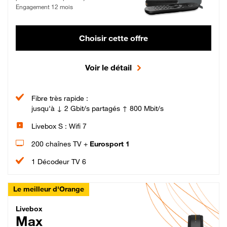
Engagement 12 mois
Choisir cette offre
Voir le détail
Fibre très rapide :
jusqu'à ↓ 2 Gbit/s partagés ↑ 800 Mbit/s
Livebox S : Wifi 7
200 chaînes TV +
Eurosport 1
1 Décodeur TV 6
Le meilleur d'Orange
Livebox Max Fibre
Livebox
Max