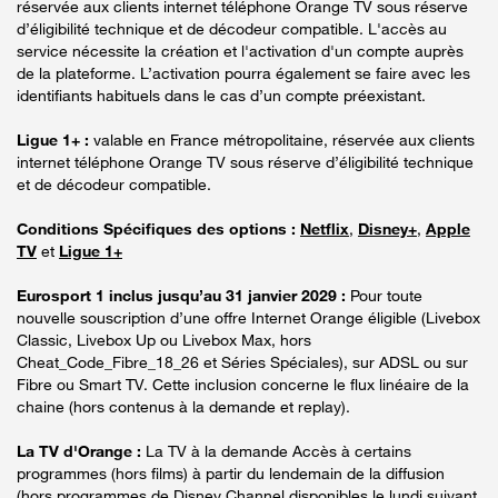
réservée aux clients internet téléphone Orange TV sous réserve
d’éligibilité technique et de décodeur compatible. L'accès au
service nécessite la création et l'activation d'un compte auprès
de la plateforme. L’activation pourra également se faire avec les
identifiants habituels dans le cas d’un compte préexistant.
Ligue 1+ :
valable en France métropolitaine, réservée aux clients
internet téléphone Orange TV sous réserve d’éligibilité technique
et de décodeur compatible.
Conditions Spécifiques des options :
Netflix
,
Disney+
,
Apple
TV
et
Ligue 1+
Eurosport 1 inclus jusqu’au 31 janvier 2029 :
Pour toute
nouvelle souscription d’une offre Internet Orange éligible (Livebox
Classic, Livebox Up ou Livebox Max, hors
Cheat_Code_Fibre_18_26 et Séries Spéciales), sur ADSL ou sur
Fibre ou Smart TV. Cette inclusion concerne le flux linéaire de la
chaine (hors contenus à la demande et replay).
La TV d'Orange :
La TV à la demande Accès à certains
programmes (hors films) à partir du lendemain de la diffusion
(hors programmes de Disney Channel disponibles le lundi suivant