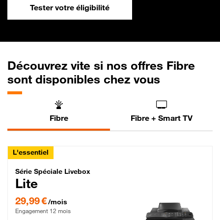
Tester votre éligibilité
Découvrez vite si nos offres Fibre
sont disponibles chez vous
Fibre
Fibre + Smart TV
L'essentiel
Série Spéciale Livebox Lite Fibre
Série Spéciale Livebox
Lite
29,99 € par mois , Engagement 12 mois
29,99 €
/mois
Engagement 12 mois