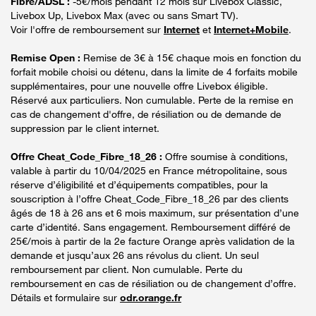
Fibre/ADSL :
-5€/mois pendant 12 mois sur Livebox Classic,
Livebox Up, Livebox Max (avec ou sans Smart TV).
Voir l'offre de remboursement sur
Internet
et
Internet+Mobile
.
Remise Open :
Remise de 3€ à 15€ chaque mois en fonction du
forfait mobile choisi ou détenu, dans la limite de 4 forfaits mobile
supplémentaires, pour une nouvelle offre Livebox éligible.
Réservé aux particuliers. Non cumulable. Perte de la remise en
cas de changement d'offre, de résiliation ou de demande de
suppression par le client internet.
Offre Cheat_Code_Fibre_18_26 :
Offre soumise à conditions,
valable à partir du 10/04/2025 en France métropolitaine, sous
réserve d’éligibilité et d’équipements compatibles, pour la
souscription à l’offre Cheat_Code_Fibre_18_26 par des clients
âgés de 18 à 26 ans et 6 mois maximum, sur présentation d’une
carte d’identité. Sans engagement. Remboursement différé de
25€/mois à partir de la 2e facture Orange après validation de la
demande et jusqu’aux 26 ans révolus du client. Un seul
remboursement par client. Non cumulable. Perte du
remboursement en cas de résiliation ou de changement d’offre.
Détails et formulaire sur
odr.orange.fr