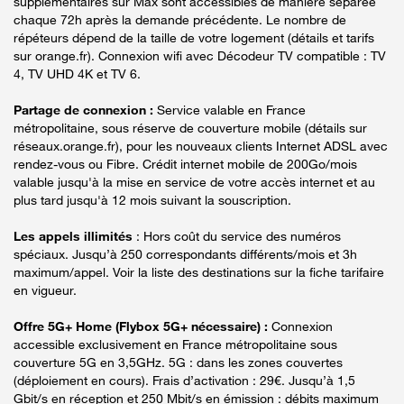
supplémentaires sur Max sont accessibles de manière séparée
chaque 72h après la demande précédente. Le nombre de
répéteurs dépend de la taille de votre logement (détails et tarifs
sur orange.fr). Connexion wifi avec Décodeur TV compatible : TV
4, TV UHD 4K et TV 6.
Partage de connexion :
Service valable en France
métropolitaine, sous réserve de couverture mobile (détails sur
réseaux.orange.fr), pour les nouveaux clients Internet ADSL avec
rendez-vous ou Fibre. Crédit internet mobile de 200Go/mois
valable jusqu'à la mise en service de votre accès internet et au
plus tard jusqu'à 12 mois suivant la souscription.
Les appels illimités
: Hors coût du service des numéros
spéciaux. Jusqu’à 250 correspondants différents/mois et 3h
maximum/appel. Voir la liste des destinations sur la fiche tarifaire
en vigueur.
Offre 5G+ Home (Flybox 5G+ nécessaire) :
Connexion
accessible exclusivement en France métropolitaine sous
couverture 5G en 3,5GHz. 5G : dans les zones couvertes
(déploiement en cours). Frais d’activation : 29€. Jusqu’à 1,5
Gbit/s en réception et 250 Mbit/s en émission : débits maximum