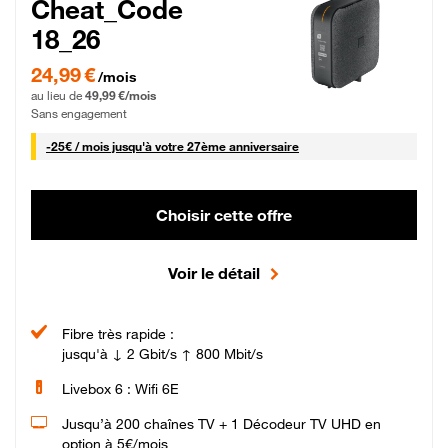
Cheat_Code
18_26
24,99 € par mois pendant 0 mois puis 49,99 € par mois, Sans engagement
24,99 €
/mois
au lieu de
49,99 €/mois
Sans engagement
25 € par mois
-
25€ / mois
jusqu'à votre 27ème anniversaire
Choisir cette offre
Voir le détail
Fibre très rapide :
jusqu'à ↓ 2 Gbit/s ↑ 800 Mbit/s
Livebox 6 : Wifi 6E
Jusqu’à 200 chaînes TV + 1 Décodeur TV UHD en
option à 5€/mois