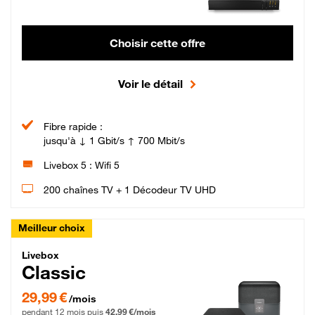
Choisir cette offre
Voir le détail
Fibre rapide :
jusqu'à ↓ 1 Gbit/s ↑ 700 Mbit/s
Livebox 5 : Wifi 5
200 chaînes TV + 1 Décodeur TV UHD
Meilleur choix
Livebox Classic Fibre
Livebox
Classic
29,99 € par mois pendant 12 mois puis 42,99 € par mois, Engagement 12 moi
29,99 €
/mois
pendant 12 mois puis
42,99 €/mois