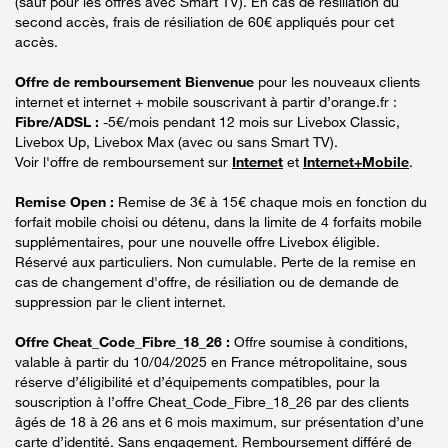
(sauf pour les offres avec Smart TV). En cas de résiliation du
second accès, frais de résiliation de 60€ appliqués pour cet
accès.
Offre de remboursement Bienvenue
pour les nouveaux clients
internet et internet + mobile souscrivant à partir d’orange.fr :
Fibre/ADSL :
-5€/mois pendant 12 mois sur Livebox Classic,
Livebox Up, Livebox Max (avec ou sans Smart TV).
Voir l'offre de remboursement sur
Internet
et
Internet+Mobile
.
Remise Open :
Remise de 3€ à 15€ chaque mois en fonction du
forfait mobile choisi ou détenu, dans la limite de 4 forfaits mobile
supplémentaires, pour une nouvelle offre Livebox éligible.
Réservé aux particuliers. Non cumulable. Perte de la remise en
cas de changement d'offre, de résiliation ou de demande de
suppression par le client internet.
Offre Cheat_Code_Fibre_18_26 :
Offre soumise à conditions,
valable à partir du 10/04/2025 en France métropolitaine, sous
réserve d’éligibilité et d’équipements compatibles, pour la
souscription à l’offre Cheat_Code_Fibre_18_26 par des clients
âgés de 18 à 26 ans et 6 mois maximum, sur présentation d’une
carte d’identité. Sans engagement. Remboursement différé de