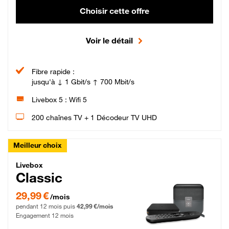
Choisir cette offre
Voir le détail
Fibre rapide :
jusqu'à ↓ 1 Gbit/s ↑ 700 Mbit/s
Livebox 5 : Wifi 5
200 chaînes TV + 1 Décodeur TV UHD
Meilleur choix
Livebox Classic Fibre
Livebox
Classic
29,99 € par mois pendant 12 mois puis 42,99 € par mois, Engagement 12 moi
29,99 €
/mois
pendant 12 mois puis
42,99 €/mois
Engagement 12 mois