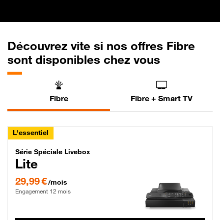
Découvrez vite si nos offres Fibre
sont disponibles chez vous
Fibre
Fibre + Smart TV
L'essentiel
Série Spéciale Livebox Lite Fibre
Série Spéciale Livebox
Lite
29,99 € par mois , Engagement 12 mois
29,99 €
/mois
Engagement 12 mois