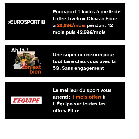
Eurosport 1 inclus à partir de
l’offre Livebox Classic Fibre
29,99 € par mois
à
29,99€/mois
pendant 12
42,99 € par m
mois puis
42,99€/mois
Une super connexion pour
tout faire chez vous avec la
5G. Sans engagement
Le meilleur du sport vous
attend :
1 mois offert
à
L’Équipe sur toutes les
offres Fibre