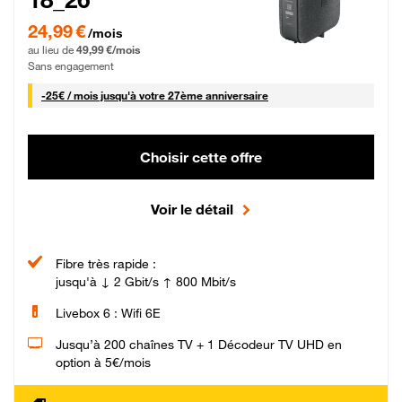
24,99 € par mois pendant 0 mois puis 49,99 € par mois, Sans engagement
24,99 €
/mois
au lieu de
49,99 €/mois
Sans engagement
25 € par mois
-
25€ / mois
jusqu'à votre 27ème anniversaire
Choisir cette offre
Voir le détail
Fibre très rapide :
jusqu'à ↓ 2 Gbit/s ↑ 800 Mbit/s
Livebox 6 : Wifi 6E
Jusqu’à 200 chaînes TV + 1 Décodeur TV UHD en
option à 5€/mois