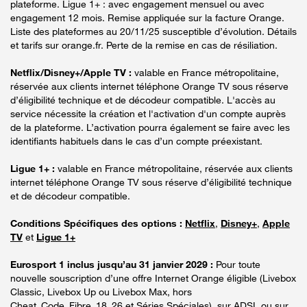
plateforme. Ligue 1+ : avec engagement mensuel ou avec
engagement 12 mois. Remise appliquée sur la facture Orange.
Liste des plateformes au 20/11/25 susceptible d’évolution. Détails
et tarifs sur orange.fr. Perte de la remise en cas de résiliation.
Netflix/Disney+/Apple TV :
valable en France métropolitaine,
réservée aux clients internet téléphone Orange TV sous réserve
d’éligibilité technique et de décodeur compatible. L'accès au
service nécessite la création et l'activation d'un compte auprès
de la plateforme. L’activation pourra également se faire avec les
identifiants habituels dans le cas d’un compte préexistant.
Ligue 1+ :
valable en France métropolitaine, réservée aux clients
internet téléphone Orange TV sous réserve d’éligibilité technique
et de décodeur compatible.
Conditions Spécifiques des options :
Netflix
,
Disney+
,
Apple
TV
et
Ligue 1+
Eurosport 1 inclus jusqu’au 31 janvier 2029 :
Pour toute
nouvelle souscription d’une offre Internet Orange éligible (Livebox
Classic, Livebox Up ou Livebox Max, hors
Cheat_Code_Fibre_18_26 et Séries Spéciales), sur ADSL ou sur