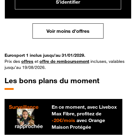
S'identifier
Voir moins d'offres
Eurosport 1 inclus jusqu'au 31/01/2029.
Prix des
offres
et
offre de remboursement
incluses, valables
jusqu’au 19/08/2026.
Les bons plans du moment
En ce moment, avec Livebox
Max Fibre, profitez de
20 € par mois
-
20€/mois
avec Orange
Maison Protégée