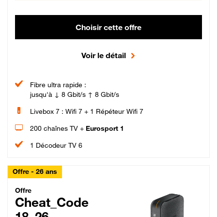
Choisir cette offre
Voir le détail
Fibre ultra rapide :
jusqu'à ↓ 8 Gbit/s ↑ 8 Gbit/s
Livebox 7 : Wifi 7 + 1 Répéteur Wifi 7
200 chaînes TV +
Eurosport 1
1 Décodeur TV 6
Offre - 26 ans
Cheat_Code Fibre_18_26
Offre
Cheat_Code
18_26