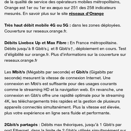
de la qualité de service des opérateurs mobiles métropolitains,
Orange est 1er ou 1er ex æquo sur 251 des 258 indicateurs
mesurés. En savoir plus sur le site
réseaux d'Orange
Très haut débit mobile 4G ou 5G :
dans les zones déployées.
Couverture sur reseaux.orange.fr.
Débits Livebox Up et Max Fibre :
En France métropolitaine.
Débits jusqu’à 8 Gbit/s↓ et 8 Gbit/s↑, déploiement en cours. Test
d’éligibilité sur orange.fr. Plus d’informations sur la couverture sur
reseaux.orange.fr
Les
Mbit/s
(Mégabits par seconde) et
Gbit/s
(Gigabits par
seconde) mesurent la vitesse de connexion Internet. Une
connexion en Mbt/s est suffisante pour des usages courants
comme le streaming HD et la navigation web. En revanche, une
connexion en Gbt/s offre une rapidité optimale pour le streaming
4K, les téléchargements très rapides et la gestion de plusieurs
appareils connectés simultanément. Plus la vitesse est élevée,
plus votre expérience en ligne sera fluide et performante.
2Gbit/s partagés
: Débits max théoriques, jusqu’à 1 Gbit/s par
port Ethernet, dans la limite de 2 Gbit/s utilisés simultanément sur