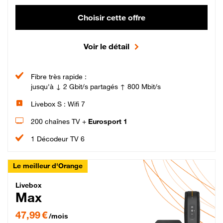
Choisir cette offre
Voir le détail
Fibre très rapide :
jusqu'à ↓ 2 Gbit/s partagés ↑ 800 Mbit/s
Livebox S : Wifi 7
200 chaînes TV +
Eurosport 1
1 Décodeur TV 6
Le meilleur d'Orange
Livebox Max Fibre
Livebox
Max
47,99 € par mois pendant 12 mois puis 57,99 € par mois, Engagement 12 moi
47,99 €
/mois