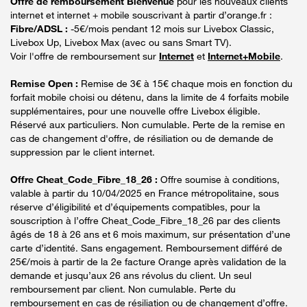
Offre de remboursement Bienvenue
pour les nouveaux clients
internet et internet + mobile souscrivant à partir d’orange.fr :
Fibre/ADSL :
-5€/mois pendant 12 mois sur Livebox Classic,
Livebox Up, Livebox Max (avec ou sans Smart TV).
Voir l'offre de remboursement sur
Internet
et
Internet+Mobile
.
Remise Open :
Remise de 3€ à 15€ chaque mois en fonction du
forfait mobile choisi ou détenu, dans la limite de 4 forfaits mobile
supplémentaires, pour une nouvelle offre Livebox éligible.
Réservé aux particuliers. Non cumulable. Perte de la remise en
cas de changement d'offre, de résiliation ou de demande de
suppression par le client internet.
Offre Cheat_Code_Fibre_18_26 :
Offre soumise à conditions,
valable à partir du 10/04/2025 en France métropolitaine, sous
réserve d’éligibilité et d’équipements compatibles, pour la
souscription à l’offre Cheat_Code_Fibre_18_26 par des clients
âgés de 18 à 26 ans et 6 mois maximum, sur présentation d’une
carte d’identité. Sans engagement. Remboursement différé de
25€/mois à partir de la 2e facture Orange après validation de la
demande et jusqu’aux 26 ans révolus du client. Un seul
remboursement par client. Non cumulable. Perte du
remboursement en cas de résiliation ou de changement d’offre.