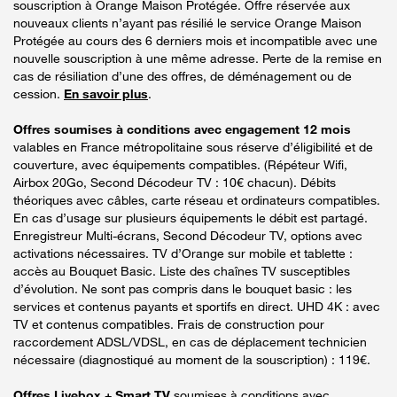
souscription à Orange Maison Protégée. Offre réservée aux
nouveaux clients n’ayant pas résilié le service Orange Maison
Protégée au cours des 6 derniers mois et incompatible avec une
nouvelle souscription à une même adresse. Perte de la remise en
cas de résiliation d’une des offres, de déménagement ou de
cession.
En savoir plus
.
Offres soumises à conditions avec engagement 12 mois
valables en France métropolitaine sous réserve d’éligibilité et de
couverture, avec équipements compatibles. (Répéteur Wifi,
Airbox 20Go, Second Décodeur TV : 10€ chacun). Débits
théoriques avec câbles, carte réseau et ordinateurs compatibles.
En cas d’usage sur plusieurs équipements le débit est partagé.
Enregistreur Multi-écrans, Second Décodeur TV, options avec
activations nécessaires. TV d’Orange sur mobile et tablette :
accès au Bouquet Basic. Liste des chaînes TV susceptibles
d’évolution. Ne sont pas compris dans le bouquet basic : les
services et contenus payants et sportifs en direct. UHD 4K : avec
TV et contenus compatibles. Frais de construction pour
raccordement ADSL/VDSL, en cas de déplacement technicien
nécessaire (diagnostiqué au moment de la souscription) : 119€.
Offres Livebox + Smart TV
soumises à conditions avec