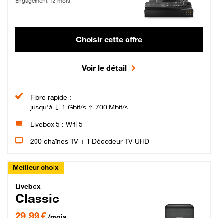
Engagement 12 mois
Choisir cette offre
Voir le détail
Fibre rapide :
jusqu'à ↓ 1 Gbit/s ↑ 700 Mbit/s
Livebox 5 : Wifi 5
200 chaînes TV + 1 Décodeur TV UHD
Meilleur choix
Livebox Classic Fibre
Livebox
Classic
29,99 € par mois pendant 12 mois puis 42,99 € par mois, Engagement 12 moi
29,99 €
/mois