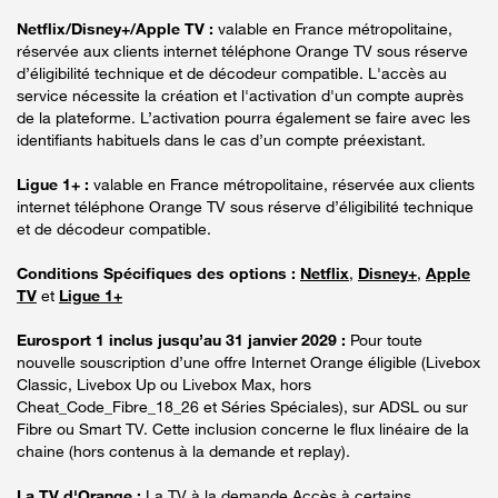
Netflix/Disney+/Apple TV :
valable en France métropolitaine,
réservée aux clients internet téléphone Orange TV sous réserve
d’éligibilité technique et de décodeur compatible. L'accès au
service nécessite la création et l'activation d'un compte auprès
de la plateforme. L’activation pourra également se faire avec les
identifiants habituels dans le cas d’un compte préexistant.
Ligue 1+ :
valable en France métropolitaine, réservée aux clients
internet téléphone Orange TV sous réserve d’éligibilité technique
et de décodeur compatible.
Conditions Spécifiques des options :
Netflix
,
Disney+
,
Apple
TV
et
Ligue 1+
Eurosport 1 inclus jusqu’au 31 janvier 2029 :
Pour toute
nouvelle souscription d’une offre Internet Orange éligible (Livebox
Classic, Livebox Up ou Livebox Max, hors
Cheat_Code_Fibre_18_26 et Séries Spéciales), sur ADSL ou sur
Fibre ou Smart TV. Cette inclusion concerne le flux linéaire de la
chaine (hors contenus à la demande et replay).
La TV d'Orange :
La TV à la demande Accès à certains