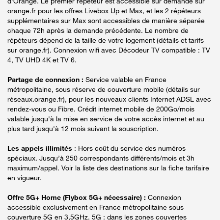
d'Orange. Le premier répéteur est accessible sur demande sur
orange.fr pour les offres Livebox Up et Max, et les 2 répéteurs
supplémentaires sur Max sont accessibles de manière séparée
chaque 72h après la demande précédente. Le nombre de
répéteurs dépend de la taille de votre logement (détails et tarifs
sur orange.fr). Connexion wifi avec Décodeur TV compatible : TV
4, TV UHD 4K et TV 6.
Partage de connexion :
Service valable en France
métropolitaine, sous réserve de couverture mobile (détails sur
réseaux.orange.fr), pour les nouveaux clients Internet ADSL avec
rendez-vous ou Fibre. Crédit internet mobile de 200Go/mois
valable jusqu'à la mise en service de votre accès internet et au
plus tard jusqu'à 12 mois suivant la souscription.
Les appels illimités
: Hors coût du service des numéros
spéciaux. Jusqu’à 250 correspondants différents/mois et 3h
maximum/appel. Voir la liste des destinations sur la fiche tarifaire
en vigueur.
Offre 5G+ Home (Flybox 5G+ nécessaire) :
Connexion
accessible exclusivement en France métropolitaine sous
couverture 5G en 3,5GHz. 5G : dans les zones couvertes