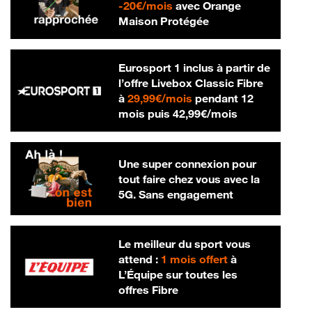
20 € par mois
-
20€/mois
avec Orange
Maison Protégée
Eurosport 1 inclus à partir de
l’offre Livebox Classic Fibre
29,99 € par mois
à
29,99€/mois
pendant 12
42,99 € par m
mois puis
42,99€/mois
Une super connexion pour
tout faire chez vous avec la
5G. Sans engagement
Le meilleur du sport vous
attend :
1 mois offert
à
L’Équipe sur toutes les
offres Fibre