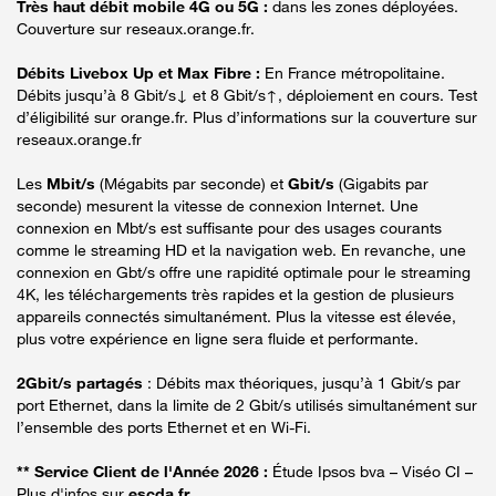
Très haut débit mobile 4G ou 5G :
dans les zones déployées.
Couverture sur reseaux.orange.fr.
Débits Livebox Up et Max Fibre :
En France métropolitaine.
Débits jusqu’à 8 Gbit/s↓ et 8 Gbit/s↑, déploiement en cours. Test
d’éligibilité sur orange.fr. Plus d’informations sur la couverture sur
reseaux.orange.fr
Les
Mbit/s
(Mégabits par seconde) et
Gbit/s
(Gigabits par
seconde) mesurent la vitesse de connexion Internet. Une
connexion en Mbt/s est suffisante pour des usages courants
comme le streaming HD et la navigation web. En revanche, une
connexion en Gbt/s offre une rapidité optimale pour le streaming
4K, les téléchargements très rapides et la gestion de plusieurs
appareils connectés simultanément. Plus la vitesse est élevée,
plus votre expérience en ligne sera fluide et performante.
2Gbit/s partagés
: Débits max théoriques, jusqu’à 1 Gbit/s par
port Ethernet, dans la limite de 2 Gbit/s utilisés simultanément sur
l’ensemble des ports Ethernet et en Wi-Fi.
** Service Client de l'Année 2026 :
Étude Ipsos bva – Viséo CI –
Plus d'infos sur
escda.fr