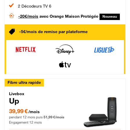
2 Décodeurs TV 6
-20€/mois
avec Orange Maison Protégée
Nouveau
-5€/mois de remise par plateforme
Fibre ultra rapide
Livebox Up Fibre
Livebox
Up
39,99 € par mois pendant 12 mois puis 51,99 € par mois, Engagement 12 moi
39,99 €
/mois
pendant 12 mois puis
51,99 €/mois
Engagement 12 mois