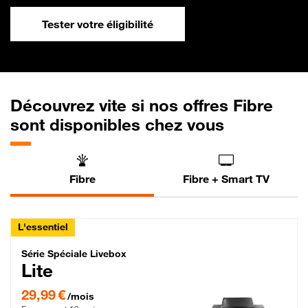
Tester votre éligibilité
Découvrez vite si nos offres Fibre
sont disponibles chez vous
Fibre
Fibre + Smart TV
L'essentiel
Série Spéciale Livebox Lite Fibre
Série Spéciale Livebox
Lite
29,99 € par mois , Engagement 12 mois
29,99 €
/mois