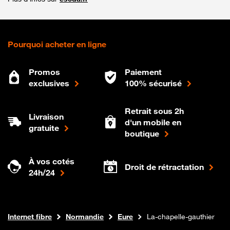
Pourquoi acheter en ligne
Promos
Paiement
exclusives
100% sécurisé
Retrait sous 2h
Livraison
d'un mobile en
gratuite
boutique
À vos cotés
Droit de rétractation
24h/24
Boutique Orange
Internet fibre
Normandie
Eure
La-chapelle-gauthier