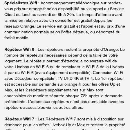
Spécialistes Wifi
: Accompagnement téléphonique sur rendez-
vous pris sur orange.fr selon disponibilité ou via appel au Service
Client du lundi au samedi de 8h à 20h. Le temps d’attente avant
la mise en relation avec un conseiller est gratuit depuis les
réseaux Orange. Le service est gratuit et l’appel est au prix d’une
communication normale selon l’offre détenue, ou décompté du
forfait mobile.
Répéteur Wifi 6
: Les répéteurs restent la propriété d’Orange. Le
nombre de répéteurs nécessaires dépend de la taille de votre
logement. Le répéteur permet d’étendre la couverture wifi de
votre Livebox en Wi-Fi 6 ou de remplacer le Wi-Fi 5 de la Livebox
5 par du Wi-Fi 6 (avec équipement compatible). Connexion Wi-Fi
avec Décodeur compatible : TV UHD 4K et TV 4. Le 1er répéteur
est accessible sur demande sur orange.fr pour les offres Up et
Max, et les 2 répéteurs supplémentaires sur Max sont
accessibles de manière séparée chaque 72h après la demande
précédente. L’accès aux répéteurs n’est pas cumulable avec les
répéteurs accessibles via les autres offres.
Répéteur Wifi 7
: Les Répéteurs Wifi 7 sont mis à disposition sur
demande pour les offres Livebox Up et Max et restent la propriété