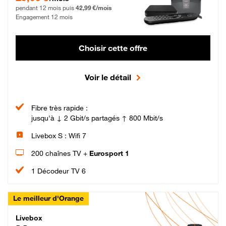
pendant 12 mois puis
42,99 €/mois
Engagement 12 mois
Choisir cette offre
Voir le détail
Fibre très rapide :
jusqu'à ↓ 2 Gbit/s partagés ↑ 800 Mbit/s
Livebox S : Wifi 7
200 chaînes TV +
Eurosport 1
1 Décodeur TV 6
Le meilleur d'Orange
Livebox Max Fibre
Livebox