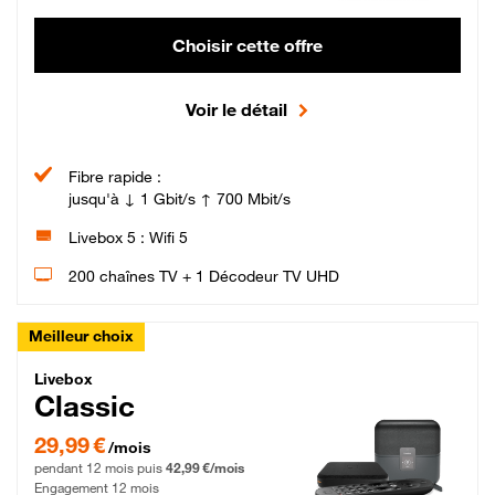
Choisir cette offre
Voir le détail
Fibre rapide :
jusqu'à ↓ 1 Gbit/s ↑ 700 Mbit/s
Livebox 5 : Wifi 5
200 chaînes TV + 1 Décodeur TV UHD
Meilleur choix
Livebox Classic Fibre
Livebox
Classic
29,99 € par mois pendant 12 mois puis 42,99 € par mois, Engagement 12 moi
29,99 €
/mois
pendant 12 mois puis
42,99 €/mois
Engagement 12 mois