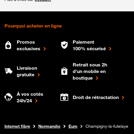
Pourquoi acheter en ligne
Promos
Paiement
exclusives
100% sécurisé
Retrait sous 2h
Livraison
d'un mobile en
gratuite
boutique
À vos cotés
Droit de rétractation
24h/24
Boutique Orange
Internet fibre
Normandie
Eure
Champigny-la-futelaye