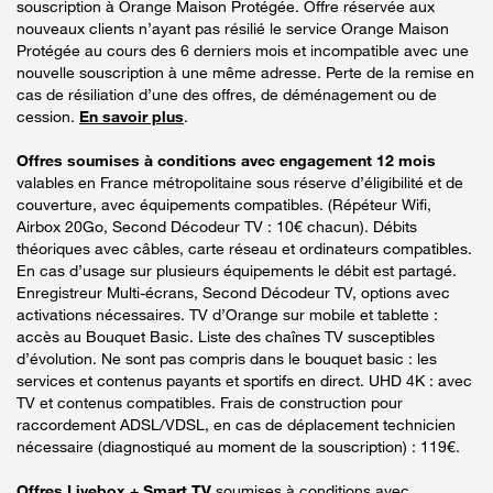
souscription à Orange Maison Protégée. Offre réservée aux
nouveaux clients n’ayant pas résilié le service Orange Maison
Protégée au cours des 6 derniers mois et incompatible avec une
nouvelle souscription à une même adresse. Perte de la remise en
cas de résiliation d’une des offres, de déménagement ou de
cession.
En savoir plus
.
Offres soumises à conditions avec engagement 12 mois
valables en France métropolitaine sous réserve d’éligibilité et de
couverture, avec équipements compatibles. (Répéteur Wifi,
Airbox 20Go, Second Décodeur TV : 10€ chacun). Débits
théoriques avec câbles, carte réseau et ordinateurs compatibles.
En cas d’usage sur plusieurs équipements le débit est partagé.
Enregistreur Multi-écrans, Second Décodeur TV, options avec
activations nécessaires. TV d’Orange sur mobile et tablette :
accès au Bouquet Basic. Liste des chaînes TV susceptibles
d’évolution. Ne sont pas compris dans le bouquet basic : les
services et contenus payants et sportifs en direct. UHD 4K : avec
TV et contenus compatibles. Frais de construction pour
raccordement ADSL/VDSL, en cas de déplacement technicien
nécessaire (diagnostiqué au moment de la souscription) : 119€.
Offres Livebox + Smart TV
soumises à conditions avec