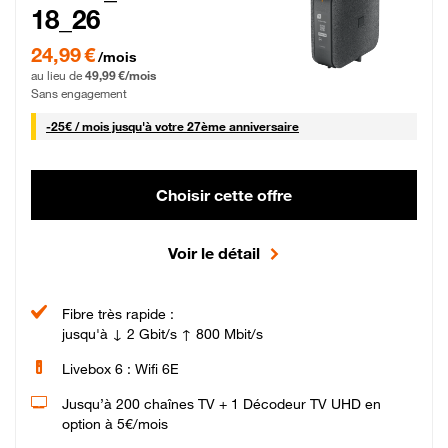
18_26
24,99 € par mois pendant 0 mois puis 49,99 € par mois, Sans engagement
24,99 €
/mois
au lieu de
49,99 €/mois
Sans engagement
25 € par mois
-
25€ / mois
jusqu'à votre 27ème anniversaire
Choisir cette offre
Voir le détail
Fibre très rapide :
jusqu'à ↓ 2 Gbit/s ↑ 800 Mbit/s
Livebox 6 : Wifi 6E
Jusqu’à 200 chaînes TV + 1 Décodeur TV UHD en
option à 5€/mois