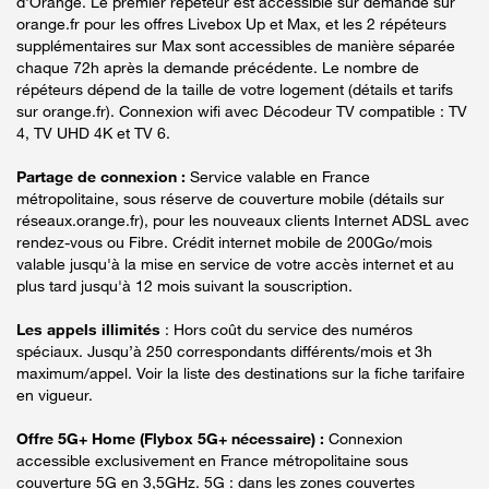
d'Orange. Le premier répéteur est accessible sur demande sur
orange.fr pour les offres Livebox Up et Max, et les 2 répéteurs
supplémentaires sur Max sont accessibles de manière séparée
chaque 72h après la demande précédente. Le nombre de
répéteurs dépend de la taille de votre logement (détails et tarifs
sur orange.fr). Connexion wifi avec Décodeur TV compatible : TV
4, TV UHD 4K et TV 6.
Partage de connexion :
Service valable en France
métropolitaine, sous réserve de couverture mobile (détails sur
réseaux.orange.fr), pour les nouveaux clients Internet ADSL avec
rendez-vous ou Fibre. Crédit internet mobile de 200Go/mois
valable jusqu'à la mise en service de votre accès internet et au
plus tard jusqu'à 12 mois suivant la souscription.
Les appels illimités
: Hors coût du service des numéros
spéciaux. Jusqu’à 250 correspondants différents/mois et 3h
maximum/appel. Voir la liste des destinations sur la fiche tarifaire
en vigueur.
Offre 5G+ Home (Flybox 5G+ nécessaire) :
Connexion
accessible exclusivement en France métropolitaine sous
couverture 5G en 3,5GHz. 5G : dans les zones couvertes