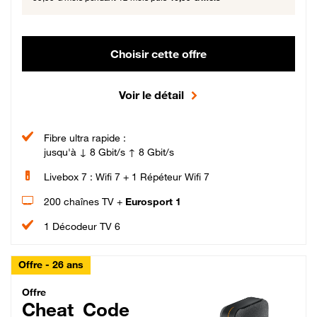
Choisir cette offre
Voir le détail
Fibre ultra rapide :
jusqu'à ↓ 8 Gbit/s ↑ 8 Gbit/s
Livebox 7 : Wifi 7 + 1 Répéteur Wifi 7
200 chaînes TV +
Eurosport 1
1 Décodeur TV 6
Offre - 26 ans
Cheat_Code Fibre_18_26
Offre
Cheat_Code