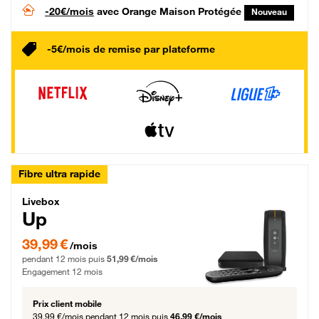
-20€/mois
avec Orange Maison Protégée
Nouveau
-5€/mois de remise par plateforme
Fibre ultra rapide
Livebox Up Fibre
Livebox
Up
39,99 € par mois pendant 12 mois puis 51,99 € par mois, Engagement 12 moi
39,99 €
/mois
pendant 12 mois puis
51,99 €/mois
Engagement 12 mois
Prix client mobile
39,99 €/mois
pendant 12 mois puis
46,99 €/mois