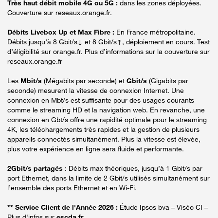
Très haut débit mobile 4G ou 5G :
dans les zones déployées.
Couverture sur reseaux.orange.fr.
Débits Livebox Up et Max Fibre :
En France métropolitaine.
Débits jusqu’à 8 Gbit/s↓ et 8 Gbit/s↑, déploiement en cours. Test
d’éligibilité sur orange.fr. Plus d’informations sur la couverture sur
reseaux.orange.fr
Les
Mbit/s
(Mégabits par seconde) et
Gbit/s
(Gigabits par
seconde) mesurent la vitesse de connexion Internet. Une
connexion en Mbt/s est suffisante pour des usages courants
comme le streaming HD et la navigation web. En revanche, une
connexion en Gbt/s offre une rapidité optimale pour le streaming
4K, les téléchargements très rapides et la gestion de plusieurs
appareils connectés simultanément. Plus la vitesse est élevée,
plus votre expérience en ligne sera fluide et performante.
2Gbit/s partagés
: Débits max théoriques, jusqu’à 1 Gbit/s par
port Ethernet, dans la limite de 2 Gbit/s utilisés simultanément sur
l’ensemble des ports Ethernet et en Wi-Fi.
** Service Client de l'Année 2026 :
Étude Ipsos bva – Viséo CI –
Plus d'infos sur
escda.fr