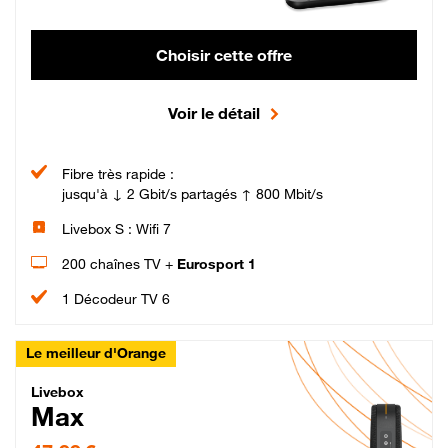
Choisir cette offre
Voir le détail
Fibre très rapide :
jusqu'à ↓ 2 Gbit/s partagés ↑ 800 Mbit/s
Livebox S : Wifi 7
200 chaînes TV +
Eurosport 1
1 Décodeur TV 6
Le meilleur d'Orange
Livebox Max Fibre
Livebox
Max
47,99 € par mois pendant 12 mois puis 57,99 € par mois, Engagement 12 moi