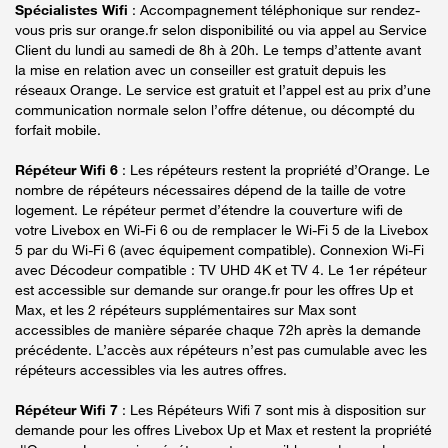
Spécialistes Wifi
: Accompagnement téléphonique sur rendez-
vous pris sur orange.fr selon disponibilité ou via appel au Service
Client du lundi au samedi de 8h à 20h. Le temps d’attente avant
la mise en relation avec un conseiller est gratuit depuis les
réseaux Orange. Le service est gratuit et l’appel est au prix d’une
communication normale selon l’offre détenue, ou décompté du
forfait mobile.
Répéteur Wifi 6
: Les répéteurs restent la propriété d’Orange. Le
nombre de répéteurs nécessaires dépend de la taille de votre
logement. Le répéteur permet d’étendre la couverture wifi de
votre Livebox en Wi-Fi 6 ou de remplacer le Wi-Fi 5 de la Livebox
5 par du Wi-Fi 6 (avec équipement compatible). Connexion Wi-Fi
avec Décodeur compatible : TV UHD 4K et TV 4. Le 1er répéteur
est accessible sur demande sur orange.fr pour les offres Up et
Max, et les 2 répéteurs supplémentaires sur Max sont
accessibles de manière séparée chaque 72h après la demande
précédente. L’accès aux répéteurs n’est pas cumulable avec les
répéteurs accessibles via les autres offres.
Répéteur Wifi 7
: Les Répéteurs Wifi 7 sont mis à disposition sur
demande pour les offres Livebox Up et Max et restent la propriété