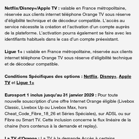
Netflix/Disney+/Apple TV :
valable en France métropolitaine,
réservée aux clients internet téléphone Orange TV sous réserve
d’éligibilité technique et de décodeur compatible. L'accès au
service nécessite la création et l'activation d'un compte auprès
de la plateforme. L’activation pourra également se faire avec les
identifiants habituels dans le cas d’un compte préexistant.
Ligue 1+ :
valable en France métropolitaine, réservée aux clients
internet téléphone Orange TV sous réserve d’éligibilité technique
et de décodeur compatible.
Conditions Spécifiques des options :
Netflix
,
Disney+
,
Apple
TV
et
Ligue 1+
Eurosport 1 inclus jusqu’au 31 janvier 2029 :
Pour toute
nouvelle souscription d’une offre Internet Orange éligible (Livebox
Classic, Livebox Up ou Livebox Max, hors
Cheat_Code_Fibre_18_26 et Séries Spéciales), sur ADSL ou sur
Fibre ou Smart TV. Cette inclusion concerne le flux linéaire de la
chaine (hors contenus à la demande et replay).
La TV d'Orange :
La TV à la demande Accès à certains