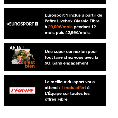
Eurosport 1 inclus à partir de
l’offre Livebox Classic Fibre
29,99 € par mois
à
29,99€/mois
pendant 12
42,99 € par m
mois puis
42,99€/mois
Une super connexion pour
tout faire chez vous avec la
5G. Sans engagement
Le meilleur du sport vous
attend :
1 mois offert
à
L’Équipe sur toutes les
offres Fibre