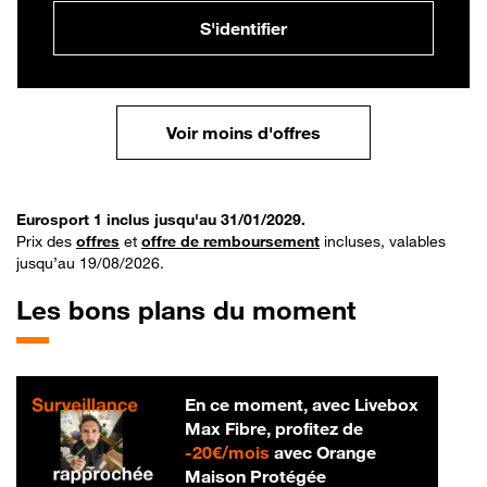
S'identifier
Voir moins d'offres
Eurosport 1 inclus jusqu'au 31/01/2029.
Prix des
offres
et
offre de remboursement
incluses, valables
jusqu’au 19/08/2026.
Les bons plans du moment
En ce moment, avec Livebox
Max Fibre, profitez de
20 € par mois
-
20€/mois
avec Orange
Maison Protégée