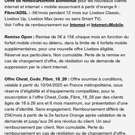
Offre de remboursement Bienvenue
pour les nouveaux clients
internet et internet + mobile souscrivant à partir d’orange.fr :
Fibre/ADSL :
-5€/mois pendant 12 mois sur Livebox Classic,
Livebox Up, Livebox Max (avec ou sans Smart TV).
Voir l'offre de remboursement sur
Internet
et
Internet+Mobile
.
Remise Open :
Remise de 3€ à 15€ chaque mois en fonction du
forfait mobile choisi ou détenu, dans la limite de 4 forfaits mobile
supplémentaires, pour une nouvelle offre Livebox éligible.
Réservé aux particuliers. Non cumulable. Perte de la remise en
cas de changement d'offre, de résiliation ou de demande de
suppression par le client internet.
Offre Cheat_Code_Fibre_18_26 :
Offre soumise à conditions,
valable à partir du 10/04/2025 en France métropolitaine, sous
réserve d’éligibilité et d’équipements compatibles, pour la
souscription à l’offre Cheat_Code_Fibre_18_26 par des clients
âgés de 18 à 26 ans et 6 mois maximum, sur présentation d’une
carte d’identité. Sans engagement. Remboursement différé de
25€/mois à partir de la 2e facture Orange après validation de la
demande et jusqu’aux 26 ans révolus du client. Un seul
remboursement par client. Non cumulable. Perte du
remboursement en cas de résiliation ou de changement d’offre.