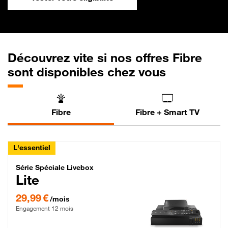
Découvrez vite si nos offres Fibre
sont disponibles chez vous
Fibre
Fibre + Smart TV
L'essentiel
Série Spéciale Livebox Lite Fibre
Série Spéciale Livebox
Lite
29,99 € par mois , Engagement 12 mois
29,99 €
/mois
Engagement 12 mois