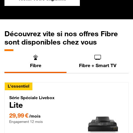
Découvrez vite si nos offres Fibre
sont disponibles chez vous
Fibre
Fibre + Smart TV
L'essentiel
Série Spéciale Livebox Lite Fibre
Série Spéciale Livebox
Lite
29,99 € par mois , Engagement 12 mois
29,99 €
/mois
Engagement 12 mois