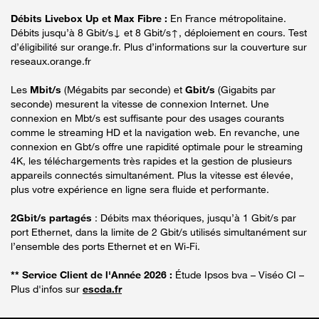
Débits Livebox Up et Max Fibre :
En France métropolitaine.
Débits jusqu’à 8 Gbit/s↓ et 8 Gbit/s↑, déploiement en cours. Test
d’éligibilité sur orange.fr. Plus d’informations sur la couverture sur
reseaux.orange.fr
Les
Mbit/s
(Mégabits par seconde) et
Gbit/s
(Gigabits par
seconde) mesurent la vitesse de connexion Internet. Une
connexion en Mbt/s est suffisante pour des usages courants
comme le streaming HD et la navigation web. En revanche, une
connexion en Gbt/s offre une rapidité optimale pour le streaming
4K, les téléchargements très rapides et la gestion de plusieurs
appareils connectés simultanément. Plus la vitesse est élevée,
plus votre expérience en ligne sera fluide et performante.
2Gbit/s partagés
: Débits max théoriques, jusqu’à 1 Gbit/s par
port Ethernet, dans la limite de 2 Gbit/s utilisés simultanément sur
l’ensemble des ports Ethernet et en Wi-Fi.
** Service Client de l'Année 2026 :
Étude Ipsos bva – Viséo CI –
Plus d'infos sur
escda.fr