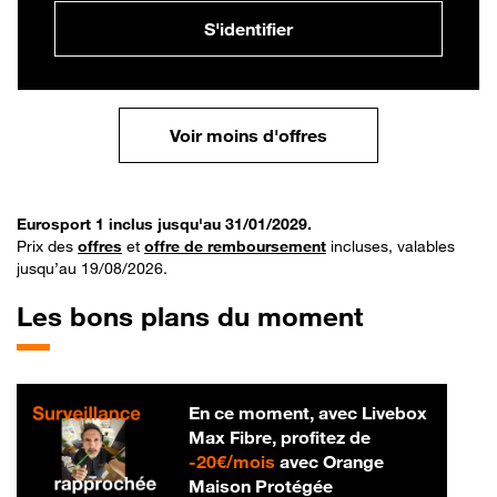
S'identifier
Voir moins d'offres
Eurosport 1 inclus jusqu'au 31/01/2029.
Prix des
offres
et
offre de remboursement
incluses, valables
jusqu’au 19/08/2026.
Les bons plans du moment
En ce moment, avec Livebox
Max Fibre, profitez de
20 € par mois
-
20€/mois
avec Orange
Maison Protégée