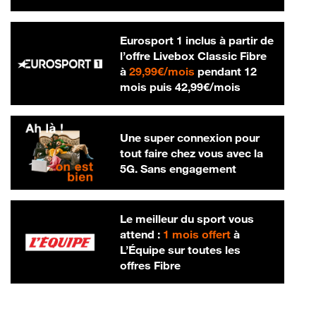
Eurosport 1 inclus à partir de
l’offre Livebox Classic Fibre
29,99 € par mois
à
29,99€/mois
pendant 12
42,99 € par m
mois puis
42,99€/mois
Une super connexion pour
tout faire chez vous avec la
5G. Sans engagement
Le meilleur du sport vous
attend :
1 mois offert
à
L’Équipe sur toutes les
offres Fibre