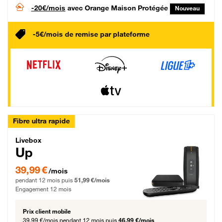
-20€/mois
avec Orange Maison Protégée
Nouveau
-5€/mois de remise par plateforme
Fibre ultra rapide
Livebox Up Fibre
Livebox
Up
39,99 € par mois pendant 12 mois puis 51,99 € par mois, Engagement 12 moi
39,99 €
/mois
pendant 12 mois puis
51,99 €/mois
Engagement 12 mois
Prix client mobile
39,99 €/mois
pendant 12 mois puis
46,99 €/mois