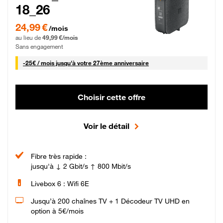
18_26
24,99 € par mois pendant 0 mois puis 49,99 € par mois, Sans engagement
24,99 €
/mois
au lieu de
49,99 €/mois
Sans engagement
25 € par mois
-
25€ / mois
jusqu'à votre 27ème anniversaire
Choisir cette offre
Voir le détail
Fibre très rapide :
jusqu'à ↓ 2 Gbit/s ↑ 800 Mbit/s
Livebox 6 : Wifi 6E
Jusqu’à 200 chaînes TV + 1 Décodeur TV UHD en
option à 5€/mois