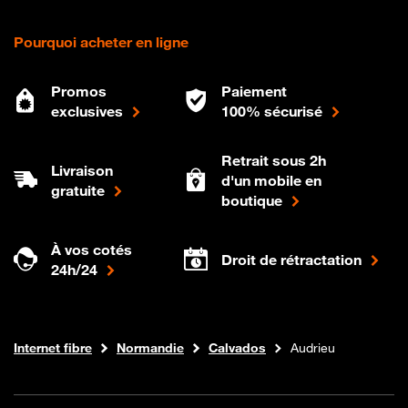
Pourquoi acheter en ligne
Promos
Paiement
exclusives
100% sécurisé
Retrait sous 2h
Livraison
d'un mobile en
gratuite
boutique
À vos cotés
Droit de rétractation
24h/24
Boutique Orange
Internet fibre
Normandie
Calvados
Audrieu