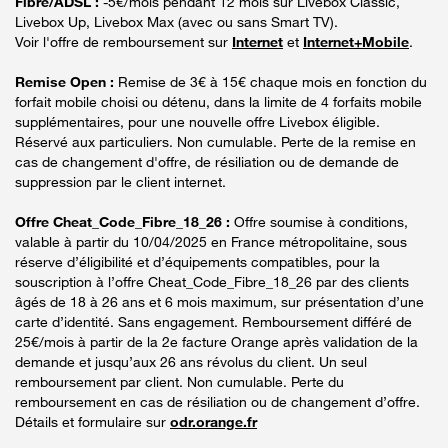
Fibre/ADSL :
-5€/mois pendant 12 mois sur Livebox Classic,
Livebox Up, Livebox Max (avec ou sans Smart TV).
Voir l'offre de remboursement sur
Internet
et
Internet+Mobile
.
Remise Open :
Remise de 3€ à 15€ chaque mois en fonction du
forfait mobile choisi ou détenu, dans la limite de 4 forfaits mobile
supplémentaires, pour une nouvelle offre Livebox éligible.
Réservé aux particuliers. Non cumulable. Perte de la remise en
cas de changement d'offre, de résiliation ou de demande de
suppression par le client internet.
Offre Cheat_Code_Fibre_18_26 :
Offre soumise à conditions,
valable à partir du 10/04/2025 en France métropolitaine, sous
réserve d’éligibilité et d’équipements compatibles, pour la
souscription à l’offre Cheat_Code_Fibre_18_26 par des clients
âgés de 18 à 26 ans et 6 mois maximum, sur présentation d’une
carte d’identité. Sans engagement. Remboursement différé de
25€/mois à partir de la 2e facture Orange après validation de la
demande et jusqu’aux 26 ans révolus du client. Un seul
remboursement par client. Non cumulable. Perte du
remboursement en cas de résiliation ou de changement d’offre.
Détails et formulaire sur
odr.orange.fr