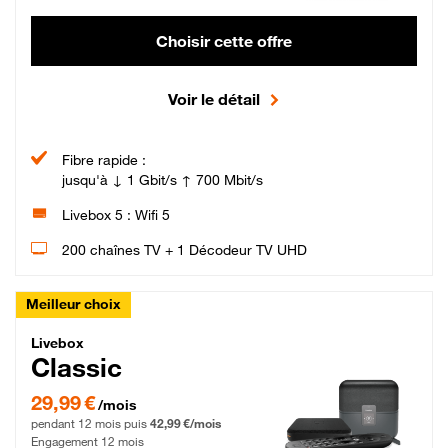
Choisir cette offre
Voir le détail
Fibre rapide :
jusqu'à ↓ 1 Gbit/s ↑ 700 Mbit/s
Livebox 5 : Wifi 5
200 chaînes TV + 1 Décodeur TV UHD
Meilleur choix
Livebox Classic Fibre
Livebox
Classic
29,99 € par mois pendant 12 mois puis 42,99 € par mois, Engagement 12 moi
29,99 €
/mois
pendant 12 mois puis
42,99 €/mois
Engagement 12 mois