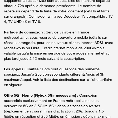
supplémentaires sur Max sont accessibles de manière séparée
chaque 72h après la demande précédente. Le nombre de
répéteurs dépend de la taille de votre logement (détails et tarifs
sur orange.fr). Connexion wifi avec Décodeur TV compatible : TV
4, TV UHD 4K et TV 6.
Partage de connexion :
Service valable en France
métropolitaine, sous réserve de couverture mobile (détails sur
réseaux.orange.fr), pour les nouveaux clients Internet ADSL avec
rendez-vous ou Fibre. Crédit internet mobile de 200Go/mois
valable jusqu'à la mise en service de votre accès internet et au
plus tard jusqu'à 12 mois suivant la souscription.
Les appels illimités
: Hors coût du service des numéros
spéciaux. Jusqu’à 250 correspondants différents/mois et 3h
maximum/appel. Voir la liste des destinations sur la fiche tarifaire
en vigueur.
Offre 5G+ Home (Flybox 5G+ nécessaire) :
Connexion
accessible exclusivement en France métropolitaine sous
couverture 5G en 3,5GHz. 5G : dans les zones couvertes
(déploiement en cours). Frais d’activation : 29€. Jusqu’à 1,5
Gbit/s en réception et 250 Mbit/s en émission : débits maximum