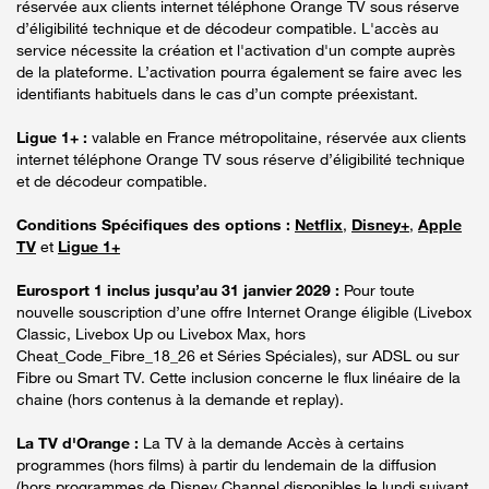
réservée aux clients internet téléphone Orange TV sous réserve
d’éligibilité technique et de décodeur compatible. L'accès au
service nécessite la création et l'activation d'un compte auprès
de la plateforme. L’activation pourra également se faire avec les
identifiants habituels dans le cas d’un compte préexistant.
Ligue 1+ :
valable en France métropolitaine, réservée aux clients
internet téléphone Orange TV sous réserve d’éligibilité technique
et de décodeur compatible.
Conditions Spécifiques des options :
Netflix
,
Disney+
,
Apple
TV
et
Ligue 1+
Eurosport 1 inclus jusqu’au 31 janvier 2029 :
Pour toute
nouvelle souscription d’une offre Internet Orange éligible (Livebox
Classic, Livebox Up ou Livebox Max, hors
Cheat_Code_Fibre_18_26 et Séries Spéciales), sur ADSL ou sur
Fibre ou Smart TV. Cette inclusion concerne le flux linéaire de la
chaine (hors contenus à la demande et replay).
La TV d'Orange :
La TV à la demande Accès à certains
programmes (hors films) à partir du lendemain de la diffusion
(hors programmes de Disney Channel disponibles le lundi suivant