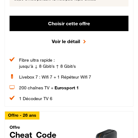
Choisir cette offre
Voir le détail
Fibre ultra rapide :
jusqu'à ↓ 8 Gbit/s ↑ 8 Gbit/s
Livebox 7 : Wifi 7 + 1 Répéteur Wifi 7
200 chaînes TV +
Eurosport 1
1 Décodeur TV 6
Offre - 26 ans
Cheat_Code Fibre_18_26
Offre
Cheat_Code