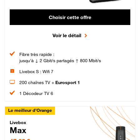
Choisir cette offre
Voir le détail
Fibre très rapide :
jusqu'à ↓ 2 Gbit/s partagés ↑ 800 Mbit/s
Livebox S : Wifi 7
200 chaînes TV +
Eurosport 1
1 Décodeur TV 6
Le meilleur d'Orange
Livebox Max Fibre
Livebox
Max
47,99 € par mois pendant 12 mois puis 57,99 € par mois, Engagement 12 moi