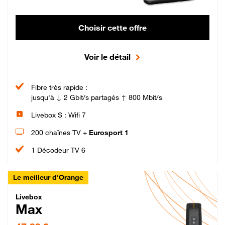
Choisir cette offre
Voir le détail
Fibre très rapide :
jusqu'à ↓ 2 Gbit/s partagés ↑ 800 Mbit/s
Livebox S : Wifi 7
200 chaînes TV +
Eurosport 1
1 Décodeur TV 6
Le meilleur d'Orange
Livebox Max Fibre
Livebox
Max
47,99 € par mois pendant 12 mois puis 57,99 € par mois, Engagement 12 moi