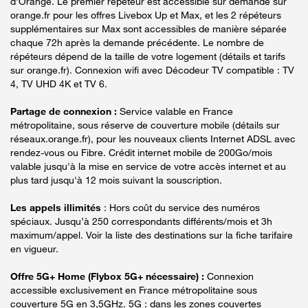
d'Orange. Le premier répéteur est accessible sur demande sur
orange.fr pour les offres Livebox Up et Max, et les 2 répéteurs
supplémentaires sur Max sont accessibles de manière séparée
chaque 72h après la demande précédente. Le nombre de
répéteurs dépend de la taille de votre logement (détails et tarifs
sur orange.fr). Connexion wifi avec Décodeur TV compatible : TV
4, TV UHD 4K et TV 6.
Partage de connexion :
Service valable en France
métropolitaine, sous réserve de couverture mobile (détails sur
réseaux.orange.fr), pour les nouveaux clients Internet ADSL avec
rendez-vous ou Fibre. Crédit internet mobile de 200Go/mois
valable jusqu'à la mise en service de votre accès internet et au
plus tard jusqu'à 12 mois suivant la souscription.
Les appels illimités
: Hors coût du service des numéros
spéciaux. Jusqu’à 250 correspondants différents/mois et 3h
maximum/appel. Voir la liste des destinations sur la fiche tarifaire
en vigueur.
Offre 5G+ Home (Flybox 5G+ nécessaire) :
Connexion
accessible exclusivement en France métropolitaine sous
couverture 5G en 3,5GHz. 5G : dans les zones couvertes