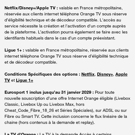
Netflix/Disney+/Apple TV :
valable en France métropolitaine,
réservée aux clients internet téléphone Orange TV sous réserve
d’éligibilité technique et de décodeur compatible. L'accès au
service nécessite la création et l'activation d'un compte auprès
de la plateforme. L’activation pourra également se faire avec les
identifiants habituels dans le cas d’un compte préexistant.
Ligue 1+ :
valable en France métropolitaine, réservée aux clients
internet téléphone Orange TV sous réserve d’éligibilité technique
et de décodeur compatible.
Conditions Spécifiques des options :
Netflix
,
Disney+
,
Apple
TV
et
Ligue 1+
Eurosport 1 inclus jusqu’au 31 janvier 2029 :
Pour toute
nouvelle souscription d’une offre Internet Orange éligible (Livebox
Classic, Livebox Up ou Livebox Max, hors
Cheat_Code_Fibre_18_26 et Séries Spéciales), sur ADSL ou sur
Fibre ou Smart TV. Cette inclusion concerne le flux linéaire de la
chaine (hors contenus à la demande et replay).
La TV d'Orange :
La TV à la demande Accès à certains