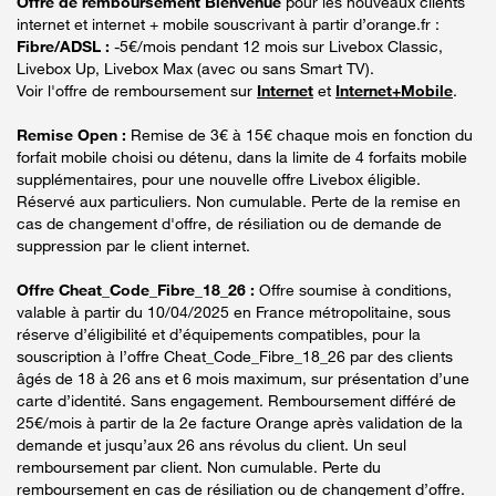
Offre de remboursement Bienvenue
pour les nouveaux clients
internet et internet + mobile souscrivant à partir d’orange.fr :
Fibre/ADSL :
-5€/mois pendant 12 mois sur Livebox Classic,
Livebox Up, Livebox Max (avec ou sans Smart TV).
Voir l'offre de remboursement sur
Internet
et
Internet+Mobile
.
Remise Open :
Remise de 3€ à 15€ chaque mois en fonction du
forfait mobile choisi ou détenu, dans la limite de 4 forfaits mobile
supplémentaires, pour une nouvelle offre Livebox éligible.
Réservé aux particuliers. Non cumulable. Perte de la remise en
cas de changement d'offre, de résiliation ou de demande de
suppression par le client internet.
Offre Cheat_Code_Fibre_18_26 :
Offre soumise à conditions,
valable à partir du 10/04/2025 en France métropolitaine, sous
réserve d’éligibilité et d’équipements compatibles, pour la
souscription à l’offre Cheat_Code_Fibre_18_26 par des clients
âgés de 18 à 26 ans et 6 mois maximum, sur présentation d’une
carte d’identité. Sans engagement. Remboursement différé de
25€/mois à partir de la 2e facture Orange après validation de la
demande et jusqu’aux 26 ans révolus du client. Un seul
remboursement par client. Non cumulable. Perte du
remboursement en cas de résiliation ou de changement d’offre.