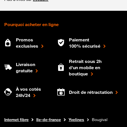
Pourquoi acheter en ligne
Promos
Paiement
exclusives
100% sécurisé
Retrait sous 2h
Livraison
d'un mobile en
gratuite
boutique
À vos cotés
Droit de rétractation
24h/24
Boutique Orange
Internet fibre
Ile-de-france
Yvelines
Bougival