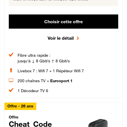
Choisir cette offre
Voir le détail
Fibre ultra rapide :
jusqu'à ↓ 8 Gbit/s ↑ 8 Gbit/s
Livebox 7 : Wifi 7 + 1 Répéteur Wifi 7
200 chaînes TV +
Eurosport 1
1 Décodeur TV 6
Offre - 26 ans
Cheat_Code Fibre_18_26
Offre
Cheat_Code