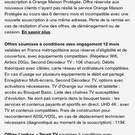
souscription à Orange Maison Protégée. Offre réservée aux
nouveaux clients n’ayant pas résilié le service Orange Maison
Protégée au cours des 6 derniers mois et incompatible avec une
nouvelle souscription à une même adresse. Perte de la remise en
cas de résiliation d’une des offres, de déménagement ou de
cession.
En savoir plus
.
Offres soumises à conditions avec engagement 12 mois
valables en France métropolitaine sous réserve d’éligibilité et de
couverture, avec équipements compatibles. (Répéteur Wifi,
Airbox 20Go, Second Décodeur TV : 10€ chacun). Débits
théoriques avec câbles, carte réseau et ordinateurs compatibles.
En cas d’usage sur plusieurs équipements le débit est partagé.
Enregistreur Multi-écrans, Second Décodeur TV, options avec
activations nécessaires. TV d’Orange sur mobile et tablette :
accès au Bouquet Basic. Liste des chaînes TV susceptibles
d’évolution. Ne sont pas compris dans le bouquet basic : les
services et contenus payants et sportifs en direct. UHD 4K : avec
TV et contenus compatibles. Frais de construction pour
raccordement ADSL/VDSL, en cas de déplacement technicien
nécessaire (diagnostiqué au moment de la souscription) : 119€.
Offres Livebox + Smart TV
soumises à conditions avec