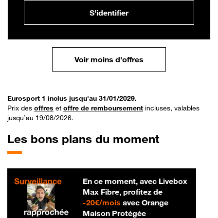
S'identifier
Voir moins d'offres
Eurosport 1 inclus jusqu'au 31/01/2029.
Prix des
offres
et
offre de remboursement
incluses, valables
jusqu’au 19/08/2026.
Les bons plans du moment
En ce moment, avec Livebox
Max Fibre, profitez de
20 € par mois
-
20€/mois
avec Orange
Maison Protégée