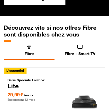
Découvrez vite si nos offres Fibre
sont disponibles chez vous
Fibre
Fibre + Smart TV
L'essentiel
Série Spéciale Livebox Lite Fibre
Série Spéciale Livebox
Lite
29,99 € par mois , Engagement 12 mois
29,99 €
/mois
Engagement 12 mois