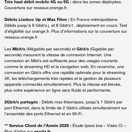
Très haut débit mobile 4G ou 5G :
dans les zones déployées.
Couverture sur reseaux.orange.fr.
Débits Livebox Up et Max Fibre :
En France métropolitaine.
Débits jusqu’à 8 Gbit/s↓ et 8 Gbit/s↑, déploiement en cours. Test
d’éligibilité sur orange.fr. Plus d’informations sur la couverture sur
reseaux.orange.fr
Les
Mbit/s
(Mégabits par seconde) et
Gbit/s
(Gigabits par
seconde) mesurent la vitesse de connexion Internet. Une
connexion en Mbt/s est suffisante pour des usages courants
comme le streaming HD et la navigation web. En revanche, une
connexion en Gbt/s offre une rapidité optimale pour le streaming
4K, les téléchargements très rapides et la gestion de plusieurs
appareils connectés simultanément. Plus la vitesse est élevée,
plus votre expérience en ligne sera fluide et performante.
2Gbit/s partagés
: Débits max théoriques, jusqu’à 1 Gbit/s par
port Ethernet, dans la limite de 2 Gbit/s utilisés simultanément sur
l’ensemble des ports Ethernet et en Wi-Fi.
** Service Client de l'Année 2026 :
Étude Ipsos bva – Viséo CI –
Plus d'infos sur
escda.fr