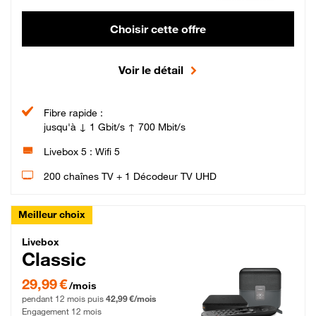
Choisir cette offre
Voir le détail
Fibre rapide :
jusqu'à ↓ 1 Gbit/s ↑ 700 Mbit/s
Livebox 5 : Wifi 5
200 chaînes TV + 1 Décodeur TV UHD
Meilleur choix
Livebox Classic Fibre
Livebox
Classic
29,99 € par mois pendant 12 mois puis 42,99 € par mois, Engagement 12 moi
29,99 €
/mois
pendant 12 mois puis
42,99 €/mois
Engagement 12 mois