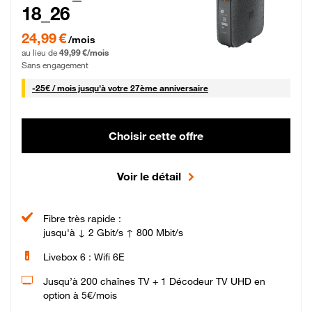
18_26
24,99 € par mois pendant 0 mois puis 49,99 € par mois, Sans engagement
24,99 €
/mois
au lieu de
49,99 €/mois
Sans engagement
25 € par mois
-
25€ / mois
jusqu'à votre 27ème anniversaire
Choisir cette offre
Voir le détail
Fibre très rapide :
jusqu'à ↓ 2 Gbit/s ↑ 800 Mbit/s
Livebox 6 : Wifi 6E
Jusqu’à 200 chaînes TV + 1 Décodeur TV UHD en
option à 5€/mois