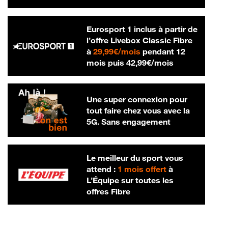
Eurosport 1 inclus à partir de
l’offre Livebox Classic Fibre
29,99 € par mois
à
29,99€/mois
pendant 12
42,99 € par m
mois puis
42,99€/mois
Une super connexion pour
tout faire chez vous avec la
5G. Sans engagement
Le meilleur du sport vous
attend :
1 mois offert
à
L’Équipe sur toutes les
offres Fibre