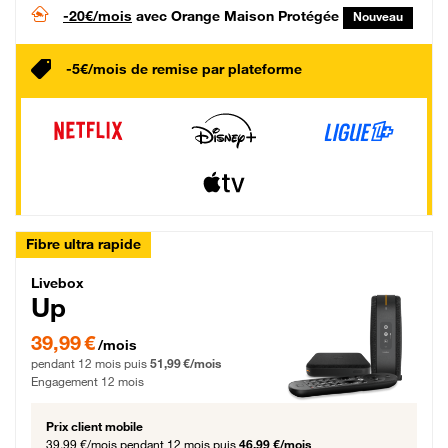
-20€/mois
avec Orange Maison Protégée
Nouveau
-5€/mois de remise par plateforme
Fibre ultra rapide
Livebox Up Fibre
Livebox
Up
39,99 € par mois pendant 12 mois puis 51,99 € par mois, Engagement 12 moi
39,99 €
/mois
pendant 12 mois puis
51,99 €/mois
Engagement 12 mois
Prix client mobile
39,99 €/mois
pendant 12 mois puis
46,99 €/mois