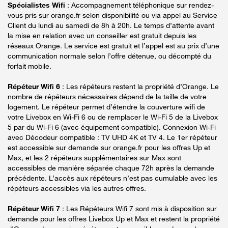
Spécialistes Wifi
: Accompagnement téléphonique sur rendez-
vous pris sur orange.fr selon disponibilité ou via appel au Service
Client du lundi au samedi de 8h à 20h. Le temps d’attente avant
la mise en relation avec un conseiller est gratuit depuis les
réseaux Orange. Le service est gratuit et l’appel est au prix d’une
communication normale selon l’offre détenue, ou décompté du
forfait mobile.
Répéteur Wifi 6
: Les répéteurs restent la propriété d’Orange. Le
nombre de répéteurs nécessaires dépend de la taille de votre
logement. Le répéteur permet d’étendre la couverture wifi de
votre Livebox en Wi-Fi 6 ou de remplacer le Wi-Fi 5 de la Livebox
5 par du Wi-Fi 6 (avec équipement compatible). Connexion Wi-Fi
avec Décodeur compatible : TV UHD 4K et TV 4. Le 1er répéteur
est accessible sur demande sur orange.fr pour les offres Up et
Max, et les 2 répéteurs supplémentaires sur Max sont
accessibles de manière séparée chaque 72h après la demande
précédente. L’accès aux répéteurs n’est pas cumulable avec les
répéteurs accessibles via les autres offres.
Répéteur Wifi 7
: Les Répéteurs Wifi 7 sont mis à disposition sur
demande pour les offres Livebox Up et Max et restent la propriété