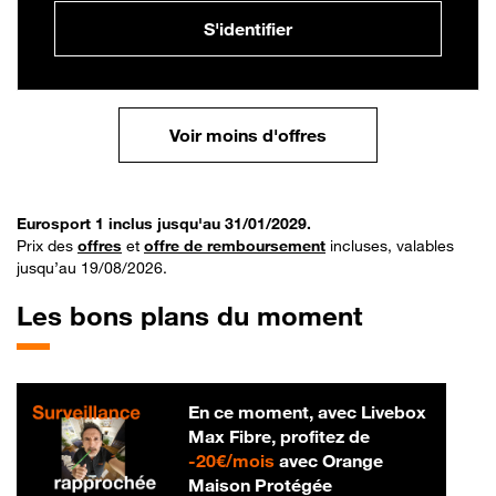
S'identifier
Voir moins d'offres
Eurosport 1 inclus jusqu'au 31/01/2029.
Prix des
offres
et
offre de remboursement
incluses, valables
jusqu’au 19/08/2026.
Les bons plans du moment
En ce moment, avec Livebox
Max Fibre, profitez de
20 € par mois
-
20€/mois
avec Orange
Maison Protégée