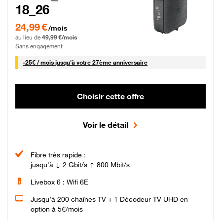
18_26
24,99 € par mois pendant 0 mois puis 49,99 € par mois, Sans engagement
24,99 €
/mois
au lieu de
49,99 €/mois
Sans engagement
25 € par mois
-
25€ / mois
jusqu'à votre 27ème anniversaire
Choisir cette offre
Voir le détail
Fibre très rapide :
jusqu'à ↓ 2 Gbit/s ↑ 800 Mbit/s
Livebox 6 : Wifi 6E
Jusqu’à 200 chaînes TV + 1 Décodeur TV UHD en
option à 5€/mois