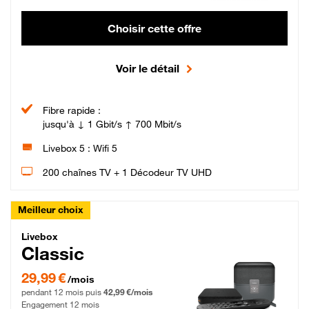
Choisir cette offre
Voir le détail
Fibre rapide :
jusqu'à ↓ 1 Gbit/s ↑ 700 Mbit/s
Livebox 5 : Wifi 5
200 chaînes TV + 1 Décodeur TV UHD
Meilleur choix
Livebox Classic Fibre
Livebox
Classic
29,99 € par mois pendant 12 mois puis 42,99 € par mois, Engagement 12 moi
29,99 €
/mois
pendant 12 mois puis
42,99 €/mois
Engagement 12 mois