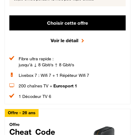
Choisir cette offre
Voir le détail
Fibre ultra rapide :
jusqu'à ↓ 8 Gbit/s ↑ 8 Gbit/s
Livebox 7 : Wifi 7 + 1 Répéteur Wifi 7
200 chaînes TV +
Eurosport 1
1 Décodeur TV 6
Offre - 26 ans
Cheat_Code Fibre_18_26
Offre
Cheat_Code