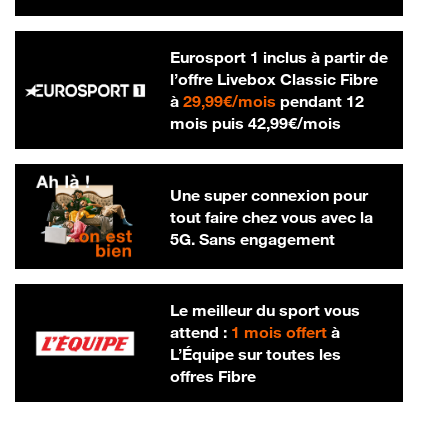
Eurosport 1 inclus à partir de
l’offre Livebox Classic Fibre
29,99 € par mois
à
29,99€/mois
pendant 12
42,99 € par m
mois puis
42,99€/mois
Une super connexion pour
tout faire chez vous avec la
5G. Sans engagement
Le meilleur du sport vous
attend :
1 mois offert
à
L’Équipe sur toutes les
offres Fibre