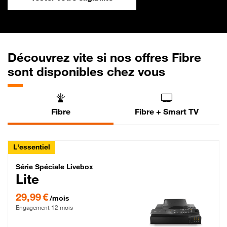
Découvrez vite si nos offres Fibre
sont disponibles chez vous
Fibre
Fibre + Smart TV
L'essentiel
Série Spéciale Livebox Lite Fibre
Série Spéciale Livebox
Lite
29,99 € par mois , Engagement 12 mois
29,99 €
/mois
Engagement 12 mois