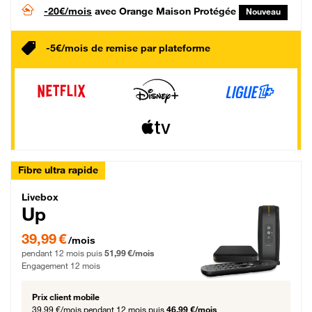
-20€/mois
avec Orange Maison Protégée
Nouveau
-5€/mois de remise par plateforme
Fibre ultra rapide
Livebox Up Fibre
Livebox
Up
39,99 € par mois pendant 12 mois puis 51,99 € par mois, Engagement 12 moi
39,99 €
/mois
pendant 12 mois puis
51,99 €/mois
Engagement 12 mois
Prix client mobile
39,99 €/mois
pendant 12 mois puis
46,99 €/mois