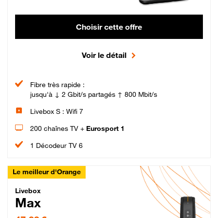
Choisir cette offre
Voir le détail
Fibre très rapide :
jusqu'à ↓ 2 Gbit/s partagés ↑ 800 Mbit/s
Livebox S : Wifi 7
200 chaînes TV +
Eurosport 1
1 Décodeur TV 6
Le meilleur d'Orange
Livebox Max Fibre
Livebox
Max
47,99 € par mois pendant 12 mois puis 57,99 € par mois, Engagement 12 moi