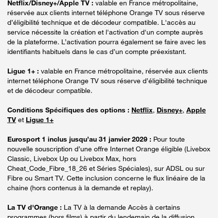
Netflix/Disney+/Apple TV :
valable en France métropolitaine,
réservée aux clients internet téléphone Orange TV sous réserve
d’éligibilité technique et de décodeur compatible. L'accès au
service nécessite la création et l'activation d'un compte auprès
de la plateforme. L’activation pourra également se faire avec les
identifiants habituels dans le cas d’un compte préexistant.
Ligue 1+ :
valable en France métropolitaine, réservée aux clients
internet téléphone Orange TV sous réserve d’éligibilité technique
et de décodeur compatible.
Conditions Spécifiques des options :
Netflix
,
Disney+
,
Apple
TV
et
Ligue 1+
Eurosport 1 inclus jusqu’au 31 janvier 2029 :
Pour toute
nouvelle souscription d’une offre Internet Orange éligible (Livebox
Classic, Livebox Up ou Livebox Max, hors
Cheat_Code_Fibre_18_26 et Séries Spéciales), sur ADSL ou sur
Fibre ou Smart TV. Cette inclusion concerne le flux linéaire de la
chaine (hors contenus à la demande et replay).
La TV d'Orange :
La TV à la demande Accès à certains
programmes (hors films) à partir du lendemain de la diffusion