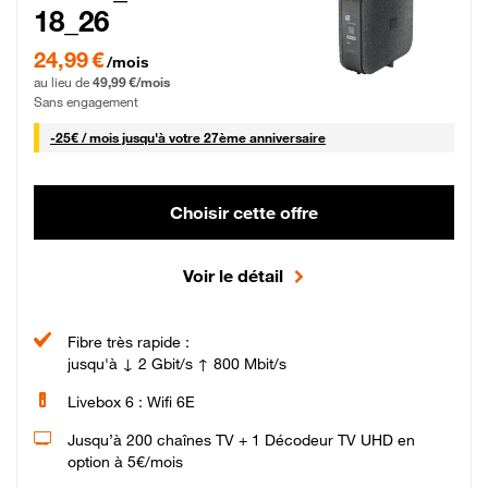
18_26
24,99 € par mois pendant 0 mois puis 49,99 € par mois, Sans engagement
24,99 €
/mois
au lieu de
49,99 €/mois
Sans engagement
25 € par mois
-
25€ / mois
jusqu'à votre 27ème anniversaire
Choisir cette offre
Voir le détail
Fibre très rapide :
jusqu'à ↓ 2 Gbit/s ↑ 800 Mbit/s
Livebox 6 : Wifi 6E
Jusqu’à 200 chaînes TV + 1 Décodeur TV UHD en
option à 5€/mois