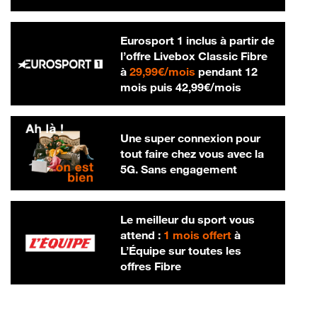
Eurosport 1 inclus à partir de
l’offre Livebox Classic Fibre
29,99 € par mois
à
29,99€/mois
pendant 12
42,99 € par m
mois puis
42,99€/mois
Une super connexion pour
tout faire chez vous avec la
5G. Sans engagement
Le meilleur du sport vous
attend :
1 mois offert
à
L’Équipe sur toutes les
offres Fibre