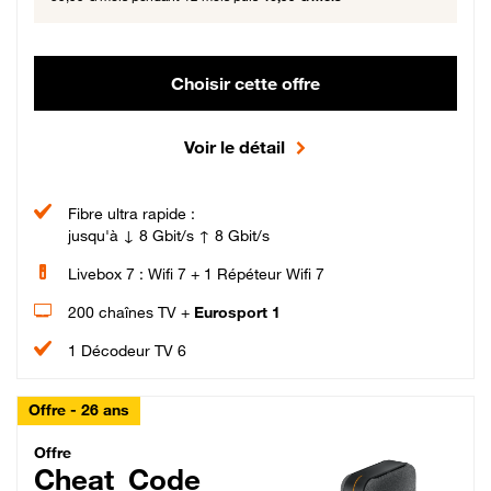
Choisir cette offre
Voir le détail
Fibre ultra rapide :
jusqu'à ↓ 8 Gbit/s ↑ 8 Gbit/s
Livebox 7 : Wifi 7 + 1 Répéteur Wifi 7
200 chaînes TV +
Eurosport 1
1 Décodeur TV 6
Offre - 26 ans
Cheat_Code Fibre_18_26
Offre
Cheat_Code