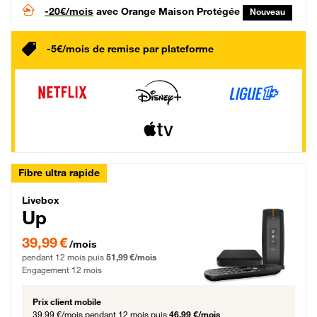
-20€/mois
avec Orange Maison Protégée
Nouveau
-5€/mois de remise par plateforme
Fibre ultra rapide
Livebox Up Fibre
Livebox
Up
39,99 € par mois pendant 12 mois puis 51,99 € par mois, Engagement 12 moi
39,99 €
/mois
pendant 12 mois puis
51,99 €/mois
Engagement 12 mois
Prix client mobile
39,99 €/mois
pendant 12 mois puis
46,99 €/mois