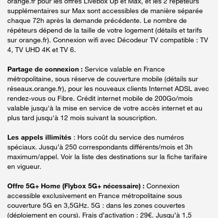
orange.fr pour les offres Livebox Up et Max, et les 2 répéteurs
supplémentaires sur Max sont accessibles de manière séparée
chaque 72h après la demande précédente. Le nombre de
répéteurs dépend de la taille de votre logement (détails et tarifs
sur orange.fr). Connexion wifi avec Décodeur TV compatible : TV
4, TV UHD 4K et TV 6.
Partage de connexion :
Service valable en France
métropolitaine, sous réserve de couverture mobile (détails sur
réseaux.orange.fr), pour les nouveaux clients Internet ADSL avec
rendez-vous ou Fibre. Crédit internet mobile de 200Go/mois
valable jusqu'à la mise en service de votre accès internet et au
plus tard jusqu'à 12 mois suivant la souscription.
Les appels illimités
: Hors coût du service des numéros
spéciaux. Jusqu’à 250 correspondants différents/mois et 3h
maximum/appel. Voir la liste des destinations sur la fiche tarifaire
en vigueur.
Offre 5G+ Home (Flybox 5G+ nécessaire) :
Connexion
accessible exclusivement en France métropolitaine sous
couverture 5G en 3,5GHz. 5G : dans les zones couvertes
(déploiement en cours). Frais d’activation : 29€. Jusqu’à 1,5