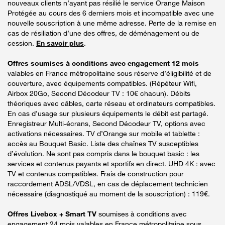
nouveaux clients n’ayant pas résilié le service Orange Maison
Protégée au cours des 6 derniers mois et incompatible avec une
nouvelle souscription à une même adresse. Perte de la remise en
cas de résiliation d’une des offres, de déménagement ou de
cession.
En savoir plus
.
Offres soumises à conditions avec engagement 12 mois
valables en France métropolitaine sous réserve d’éligibilité et de
couverture, avec équipements compatibles. (Répéteur Wifi,
Airbox 20Go, Second Décodeur TV : 10€ chacun). Débits
théoriques avec câbles, carte réseau et ordinateurs compatibles.
En cas d’usage sur plusieurs équipements le débit est partagé.
Enregistreur Multi-écrans, Second Décodeur TV, options avec
activations nécessaires. TV d’Orange sur mobile et tablette :
accès au Bouquet Basic. Liste des chaînes TV susceptibles
d’évolution. Ne sont pas compris dans le bouquet basic : les
services et contenus payants et sportifs en direct. UHD 4K : avec
TV et contenus compatibles. Frais de construction pour
raccordement ADSL/VDSL, en cas de déplacement technicien
nécessaire (diagnostiqué au moment de la souscription) : 119€.
Offres Livebox + Smart TV
soumises à conditions avec
engagement 24 mois valables en France métropolitaine sous