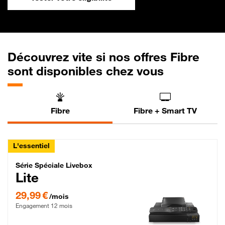
Découvrez vite si nos offres Fibre
sont disponibles chez vous
Fibre
Fibre + Smart TV
L'essentiel
Série Spéciale Livebox Lite Fibre
Série Spéciale Livebox
Lite
29,99 € par mois , Engagement 12 mois
29,99 €
/mois
Engagement 12 mois