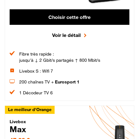
Choisir cette offre
Voir le détail
Fibre très rapide :
jusqu'à ↓ 2 Gbit/s partagés ↑ 800 Mbit/s
Livebox S : Wifi 7
200 chaînes TV +
Eurosport 1
1 Décodeur TV 6
Le meilleur d'Orange
Livebox Max Fibre
Livebox
Max
47,99 € par mois pendant 12 mois puis 57,99 € par mois, Engagement 12 moi