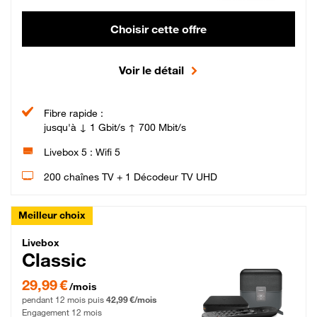
Choisir cette offre
Voir le détail
Fibre rapide :
jusqu'à ↓ 1 Gbit/s ↑ 700 Mbit/s
Livebox 5 : Wifi 5
200 chaînes TV + 1 Décodeur TV UHD
Meilleur choix
Livebox Classic Fibre
Livebox
Classic
29,99 € par mois pendant 12 mois puis 42,99 € par mois, Engagement 12 moi
29,99 €
/mois
pendant 12 mois puis
42,99 €/mois
Engagement 12 mois