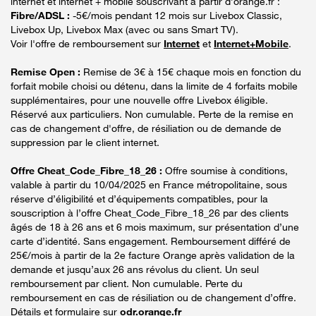
internet et internet + mobile souscrivant à partir d’orange.fr :
Fibre/ADSL :
-5€/mois pendant 12 mois sur Livebox Classic,
Livebox Up, Livebox Max (avec ou sans Smart TV).
Voir l'offre de remboursement sur
Internet
et
Internet+Mobile
.
Remise Open :
Remise de 3€ à 15€ chaque mois en fonction du
forfait mobile choisi ou détenu, dans la limite de 4 forfaits mobile
supplémentaires, pour une nouvelle offre Livebox éligible.
Réservé aux particuliers. Non cumulable. Perte de la remise en
cas de changement d'offre, de résiliation ou de demande de
suppression par le client internet.
Offre Cheat_Code_Fibre_18_26 :
Offre soumise à conditions,
valable à partir du 10/04/2025 en France métropolitaine, sous
réserve d’éligibilité et d’équipements compatibles, pour la
souscription à l’offre Cheat_Code_Fibre_18_26 par des clients
âgés de 18 à 26 ans et 6 mois maximum, sur présentation d’une
carte d’identité. Sans engagement. Remboursement différé de
25€/mois à partir de la 2e facture Orange après validation de la
demande et jusqu’aux 26 ans révolus du client. Un seul
remboursement par client. Non cumulable. Perte du
remboursement en cas de résiliation ou de changement d’offre.
Détails et formulaire sur
odr.orange.fr