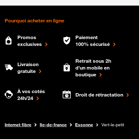
Pourquoi acheter en ligne
Promos
Paiement
exclusives
100% sécurisé
Retrait sous 2h
Livraison
d'un mobile en
gratuite
boutique
À vos cotés
Droit de rétractation
24h/24
Boutique Orange
Internet fibre
Ile-de-france
Essonne
Vert-le-petit