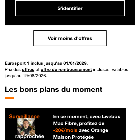
S'identifier
Voir moins d'offres
Eurosport 1 inclus jusqu'au 31/01/2029.
Prix des
offres
et
offre de remboursement
incluses, valables
jusqu’au 19/08/2026.
Les bons plans du moment
En ce moment, avec Livebox
Max Fibre, profitez de
20 € par mois
-
20€/mois
avec Orange
Maison Protégée