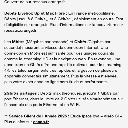
Couverture sur reseaux.orange.fr.
Débits Livebox Up et Max Fibre :
En France métropolitaine.
Débits jusqu’à 8 Gbit/s↓ et 8 Gbit/s↑, déploiement en cours. Test
d’éligibilité sur orange.fr. Plus d’informations sur la couverture sur
reseaux.orange.fr
Les
Mbit/s
(Mégabits par seconde) et
Gbit/s
(Gigabits par
seconde) mesurent la vitesse de connexion Internet. Une
connexion en Mbt/s est suffisante pour des usages courants
comme le streaming HD et la navigation web. En revanche, une
connexion en Gbt/s offre une rapidité optimale pour le streaming
4K, les téléchargements très rapides et la gestion de plusieurs
appareils connectés simultanément. Plus la vitesse est élevée,
plus votre expérience en ligne sera fluide et performante.
2Gbit/s partagés
: Débits max théoriques, jusqu’à 1 Gbit/s par
port Ethernet, dans la limite de 2 Gbit/s utilisés simultanément sur
l’ensemble des ports Ethernet et en Wi-Fi.
** Service Client de l'Année 2026 :
Étude Ipsos bva – Viséo CI –
Plus d'infos sur
escda.fr