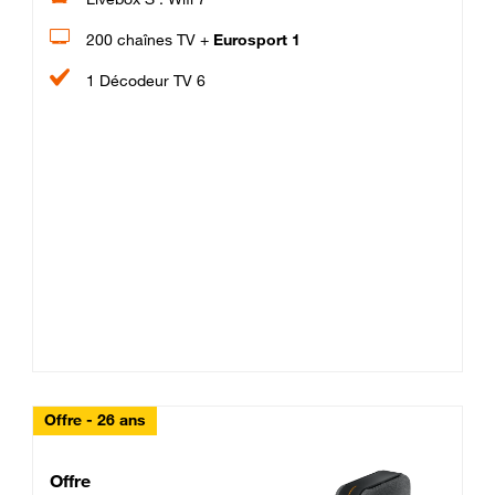
200 chaînes TV +
Eurosport 1
1 Décodeur TV 6
Offre - 26 ans
Cheat_Code Fibre_18_26
Offre