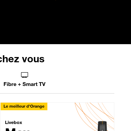
 chez vous
Fibre + Smart TV
Le meilleur d'Orange
Livebox Max Fibre
Livebox