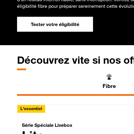
éligibilité fibre pour préparer sereinement cette évoluti
Tester votre éligibilité
Découvrez vite si nos of
Fibre
L'essentiel
Série Spéciale Livebox 
Série Spéciale Livebox