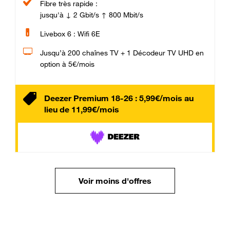
Fibre très rapide :
jusqu'à ↓ 2 Gbit/s ↑ 800 Mbit/s
Livebox 6 : Wifi 6E
Jusqu’à 200 chaînes TV + 1 Décodeur TV UHD en
option à 5€/mois
Deezer Premium 18-26 : 5,99€/mois au
lieu de 11,99€/mois
Voir moins d'offres