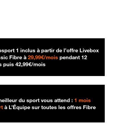
sport 1 inclus à partir de l’offre Livebox
29,99 € par mois
sic Fibre à
29,99€/mois
pendant 12
42,99 € par mois
s puis
42,99€/mois
eilleur du sport vous attend :
1 mois
rt
à L’Équipe sur toutes les offres Fibre