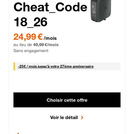
Cheat_Code
18_26
 Engagement 12 mois
24,99 € par mois pendant 0 mois puis 49,99 € par mois, Sans 
24,99 €
/mois
au lieu de
49,99 €/mois
Sans engagement
25 € par mois
-
25€ / mois
jusqu'à votre 27ème anniversaire
Choisir cette offre
Voir le détail