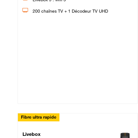
200 chaînes TV + 1 Décodeur TV UHD
Fibre ultra rapide
Livebox Up Fibre
Livebox