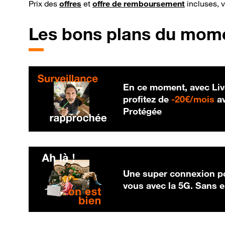
Prix des
offres
et
offre de remboursement
incluses, 
Les bons plans du mom
En ce moment, avec Liv
20
profitez de
-
20€/mois
av
Protégée
Une super connexion po
vous avec la 5G. Sans