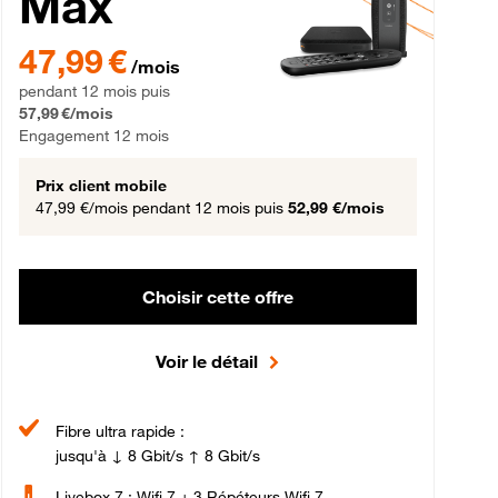
Max
gement 12 mois
47,99 € par mois pendant 12 mois puis 57,99 € par mois, Engageme
47,99 €
/mois
pendant 12 mois puis
57,99 €/mois
Engagement 12 mois
Prix client mobile
47,99 €/mois
pendant 12 mois puis
52,99 €/mois
Choisir cette offre
Voir le détail
Fibre ultra rapide :
jusqu'à ↓ 8 Gbit/s ↑ 8 Gbit/s
Livebox 7 : Wifi 7 + 3 Répéteurs Wifi 7