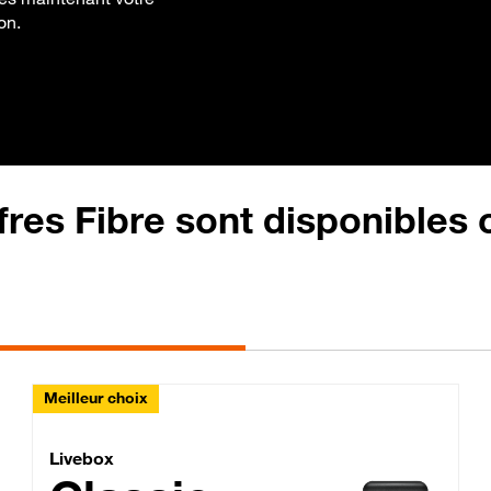
on.
fres Fibre sont disponibles
Meilleur choix
Lite Fibre
Livebox Classic Fibre
Livebox