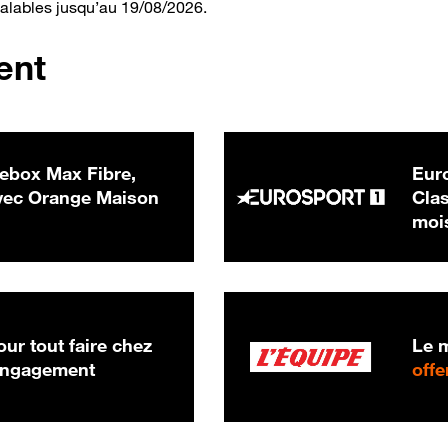
valables jusqu’au 19/08/2026.
ent
ebox Max Fibre,
Euro
 € par mois
ec Orange Maison
Clas
moi
ur tout faire chez
Le m
 engagement
offe