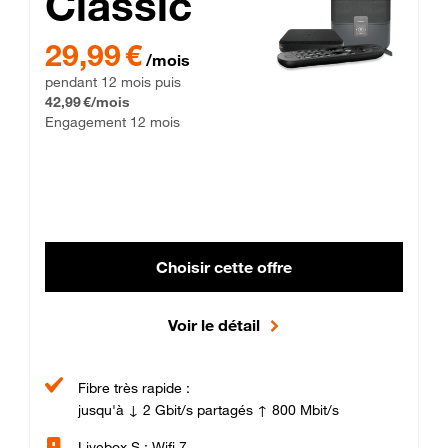
Classic
29,99 € par mois pendant 12 mois puis 42,99 € par mois, Enga
29,99 €
/mois
pendant 12 mois puis
42,99 €/mois
Engagement 12 mois
Choisir cette offre
Voir le détail
Fibre très rapide :
jusqu'à ↓ 2 Gbit/s partagés ↑ 800 Mbit/s
Livebox S : Wifi 7