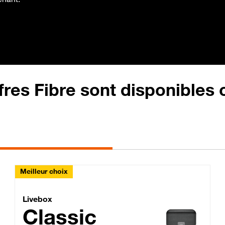
fres Fibre sont disponibles
Meilleur choix
Lite Fibre
Livebox Classic Fibre
Livebox
Classic