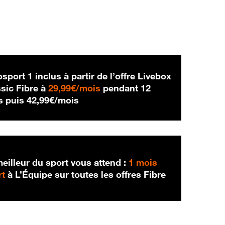
sport 1 inclus à partir de l’offre Livebox
29,99 € par mois
sic Fibre à
29,99€/mois
pendant 12
42,99 € par mois
s puis
42,99€/mois
eilleur du sport vous attend :
1 mois
rt
à L’Équipe sur toutes les offres Fibre