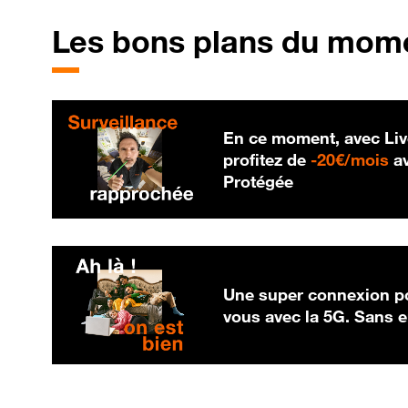
Les bons plans du mom
En ce moment, avec Liv
20
profitez de
-
20€/mois
av
Protégée
Une super connexion po
vous avec la 5G. Sans