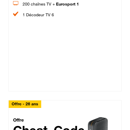
200 chaînes TV +
Eurosport 1
1 Décodeur TV 6
Offre - 26 ans
Cheat_Code Fibre_18_26
Offre