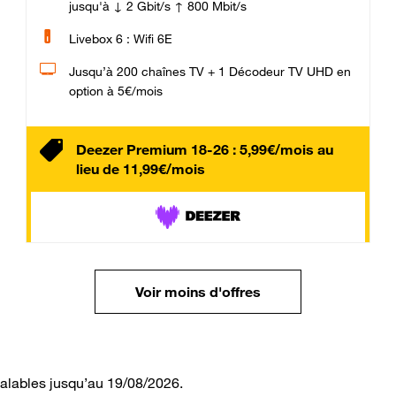
jusqu'à ↓ 2 Gbit/s ↑ 800 Mbit/s
Livebox 6 : Wifi 6E
Jusqu’à 200 chaînes TV + 1 Décodeur TV UHD en
option à 5€/mois
Deezer Premium 18-26 : 5,99€/mois au
lieu de 11,99€/mois
Voir moins d'offres
valables jusqu’au 19/08/2026.