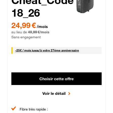
Cheat_Code
18_26
 Engagement 12 mois
24,99 € par mois pendant 0 mois puis 49,99 € par mois, Sans 
24,99 €
/mois
au lieu de
49,99 €/mois
Sans engagement
25 € par mois
-
25€ / mois
jusqu'à votre 27ème anniversaire
Choisir cette offre
Voir le détail
Fibre très rapide :