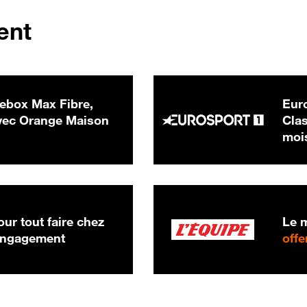
ent
ebox Max Fibre,
Euro
 € par mois
ec Orange Maison
Clas
moi
ur tout faire chez
Le m
 engagement
offe