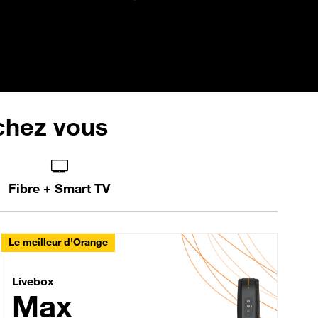
 chez vous
Fibre + Smart TV
Le meilleur d'Orange
Livebox Max Fibre
Livebox
Max