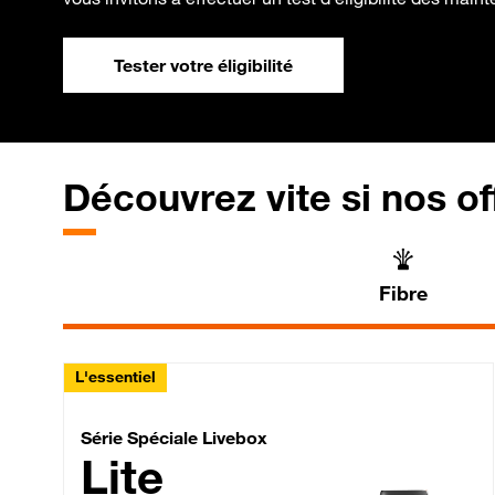
Tester votre éligibilité
Découvrez vite si nos of
Fibre
L'essentiel
Série Spéciale Livebox 
Série Spéciale Livebox
Lite