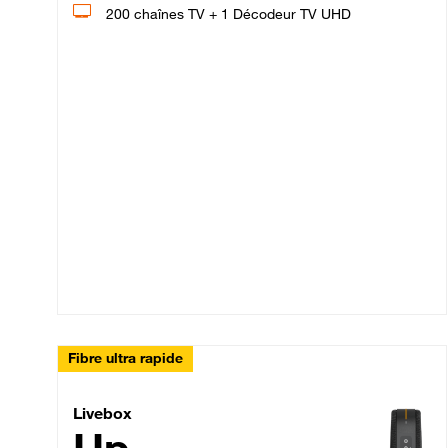
200 chaînes TV + 1 Décodeur TV UHD
Fibre ultra rapide
Livebox Up Fibre
Livebox