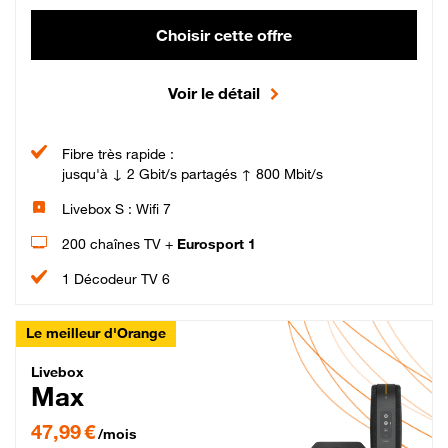
Choisir cette offre
Voir le détail
Fibre très rapide :
jusqu'à ↓ 2 Gbit/s partagés ↑ 800 Mbit/s
Livebox S : Wifi 7
200 chaînes TV +
Eurosport 1
1 Décodeur TV 6
Le meilleur d'Orange
Livebox Max Fibre
Livebox
Max
47,99 € par mois pendant 12 mois puis 57,99 € par mois, Engagement 12 moi
47,99 €
/mois