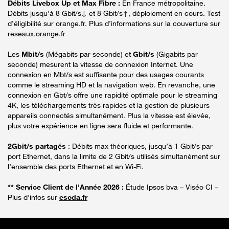
Débits Livebox Up et Max Fibre :
En France métropolitaine.
Débits jusqu’à 8 Gbit/s↓ et 8 Gbit/s↑, déploiement en cours. Test
d’éligibilité sur orange.fr. Plus d’informations sur la couverture sur
reseaux.orange.fr
Les
Mbit/s
(Mégabits par seconde) et
Gbit/s
(Gigabits par
seconde) mesurent la vitesse de connexion Internet. Une
connexion en Mbt/s est suffisante pour des usages courants
comme le streaming HD et la navigation web. En revanche, une
connexion en Gbt/s offre une rapidité optimale pour le streaming
4K, les téléchargements très rapides et la gestion de plusieurs
appareils connectés simultanément. Plus la vitesse est élevée,
plus votre expérience en ligne sera fluide et performante.
2Gbit/s partagés
: Débits max théoriques, jusqu’à 1 Gbit/s par
port Ethernet, dans la limite de 2 Gbit/s utilisés simultanément sur
l’ensemble des ports Ethernet et en Wi-Fi.
** Service Client de l'Année 2026 :
Étude Ipsos bva – Viséo CI –
Plus d'infos sur
escda.fr