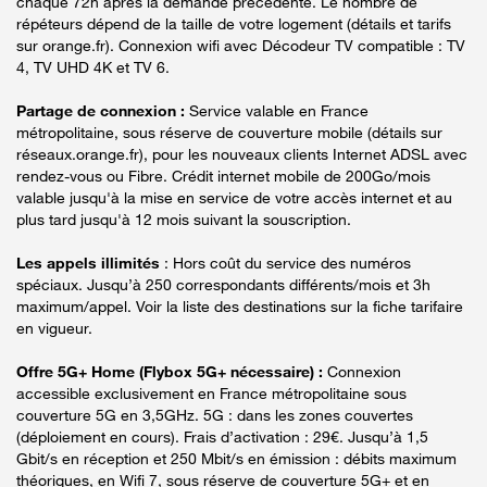
chaque 72h après la demande précédente. Le nombre de
répéteurs dépend de la taille de votre logement (détails et tarifs
sur orange.fr). Connexion wifi avec Décodeur TV compatible : TV
4, TV UHD 4K et TV 6.
Partage de connexion :
Service valable en France
métropolitaine, sous réserve de couverture mobile (détails sur
réseaux.orange.fr), pour les nouveaux clients Internet ADSL avec
rendez-vous ou Fibre. Crédit internet mobile de 200Go/mois
valable jusqu'à la mise en service de votre accès internet et au
plus tard jusqu'à 12 mois suivant la souscription.
Les appels illimités
: Hors coût du service des numéros
spéciaux. Jusqu’à 250 correspondants différents/mois et 3h
maximum/appel. Voir la liste des destinations sur la fiche tarifaire
en vigueur.
Offre 5G+ Home (Flybox 5G+ nécessaire) :
Connexion
accessible exclusivement en France métropolitaine sous
couverture 5G en 3,5GHz. 5G : dans les zones couvertes
(déploiement en cours). Frais d’activation : 29€. Jusqu’à 1,5
Gbit/s en réception et 250 Mbit/s en émission : débits maximum
théoriques, en Wifi 7, sous réserve de couverture 5G+ et en