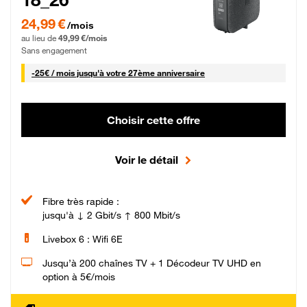
24,99 € par mois pendant 0 mois puis 49,99 € par mois, Sans engagement
24,99 €
/mois
au lieu de
49,99 €/mois
Sans engagement
25 € par mois
-
25€ / mois
jusqu'à votre 27ème anniversaire
Choisir cette offre
Voir le détail
Fibre très rapide :
jusqu'à ↓ 2 Gbit/s ↑ 800 Mbit/s
Livebox 6 : Wifi 6E
Jusqu’à 200 chaînes TV + 1 Décodeur TV UHD en
option à 5€/mois