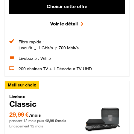
Choisir cette offre
Voir le détail
Fibre rapide :
jusqu'à ↓ 1 Gbit/s ↑ 700 Mbit/s
Livebox 5 : Wifi 5
200 chaînes TV + 1 Décodeur TV UHD
Meilleur choix
Livebox Classic Fibre
Livebox
Classic
29,99 € par mois pendant 12 mois puis 42,99 € par mois, Engagement 12 moi
29,99 €
/mois
pendant 12 mois puis
42,99 €/mois
Engagement 12 mois