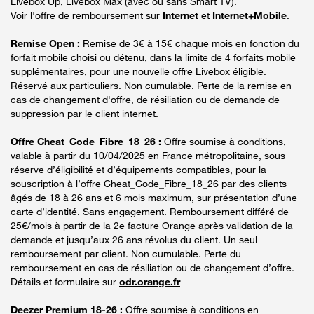
Livebox Up, Livebox Max (avec ou sans Smart TV).
Voir l'offre de remboursement sur
Internet
et
Internet+Mobile
.
Remise Open :
Remise de 3€ à 15€ chaque mois en fonction du
forfait mobile choisi ou détenu, dans la limite de 4 forfaits mobile
supplémentaires, pour une nouvelle offre Livebox éligible.
Réservé aux particuliers. Non cumulable. Perte de la remise en
cas de changement d'offre, de résiliation ou de demande de
suppression par le client internet.
Offre Cheat_Code_Fibre_18_26 :
Offre soumise à conditions,
valable à partir du 10/04/2025 en France métropolitaine, sous
réserve d’éligibilité et d’équipements compatibles, pour la
souscription à l’offre Cheat_Code_Fibre_18_26 par des clients
âgés de 18 à 26 ans et 6 mois maximum, sur présentation d’une
carte d’identité. Sans engagement. Remboursement différé de
25€/mois à partir de la 2e facture Orange après validation de la
demande et jusqu’aux 26 ans révolus du client. Un seul
remboursement par client. Non cumulable. Perte du
remboursement en cas de résiliation ou de changement d’offre.
Détails et formulaire sur
odr.orange.fr
Deezer Premium 18-26 :
Offre soumise à conditions en