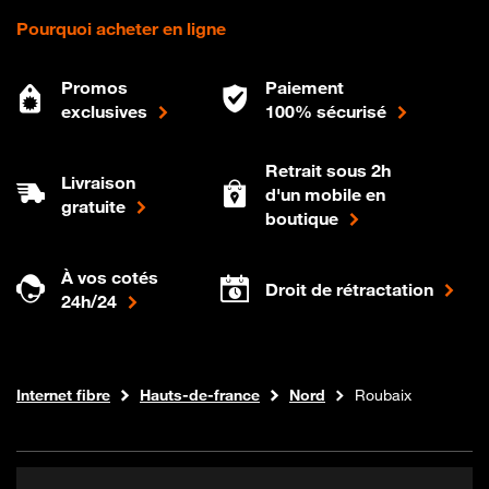
Pourquoi acheter en ligne
Promos
Paiement
exclusives
100% sécurisé
Retrait sous 2h
Livraison
d'un mobile en
gratuite
boutique
À vos cotés
Droit de rétractation
24h/24
Boutique Orange
Internet fibre
Hauts-de-france
Nord
Roubaix