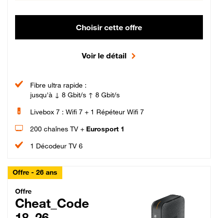
Choisir cette offre
Voir le détail
Fibre ultra rapide :
jusqu'à ↓ 8 Gbit/s ↑ 8 Gbit/s
Livebox 7 : Wifi 7 + 1 Répéteur Wifi 7
200 chaînes TV +
Eurosport 1
1 Décodeur TV 6
Offre - 26 ans
Cheat_Code Fibre_18_26
Offre
Cheat_Code
18_26