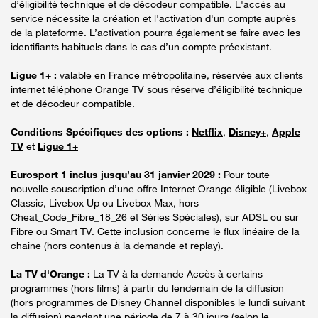
d’éligibilité technique et de décodeur compatible. L'accès au
service nécessite la création et l'activation d'un compte auprès
de la plateforme. L’activation pourra également se faire avec les
identifiants habituels dans le cas d’un compte préexistant.
Ligue 1+ :
valable en France métropolitaine, réservée aux clients
internet téléphone Orange TV sous réserve d’éligibilité technique
et de décodeur compatible.
Conditions Spécifiques des options :
Netflix
,
Disney+
,
Apple
TV
et
Ligue 1+
Eurosport 1 inclus jusqu’au 31 janvier 2029 :
Pour toute
nouvelle souscription d’une offre Internet Orange éligible (Livebox
Classic, Livebox Up ou Livebox Max, hors
Cheat_Code_Fibre_18_26 et Séries Spéciales), sur ADSL ou sur
Fibre ou Smart TV. Cette inclusion concerne le flux linéaire de la
chaine (hors contenus à la demande et replay).
La TV d'Orange :
La TV à la demande Accès à certains
programmes (hors films) à partir du lendemain de la diffusion
(hors programmes de Disney Channel disponibles le lundi suivant
la diffusion) pendant une période de 7 à 30 jours (selon le