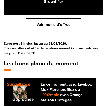
S'identifier
Voir moins d'offres
Eurosport 1 inclus jusqu'au 31/01/2029.
Prix des
offres
et
offre de remboursement
incluses, valables
jusqu’au 19/08/2026.
Les bons plans du moment
En ce moment, avec Livebox
Max Fibre, profitez de
20 € par mois
-
20€/mois
avec Orange
Maison Protégée