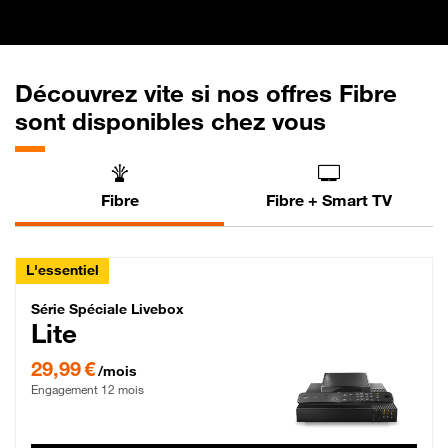
Découvrez vite si nos offres Fibre
sont disponibles chez vous
Fibre
Fibre + Smart TV
L'essentiel
Série Spéciale Livebox Lite Fibre
Série Spéciale Livebox
Lite
29,99 € par mois , Engagement 12 mois
29,99 €
/mois
Engagement 12 mois