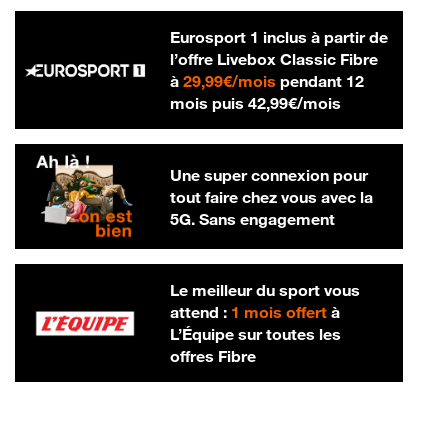
Eurosport 1 inclus à partir de
l’offre Livebox Classic Fibre
29,99 € par mois
à
29,99€/mois
pendant 12
42,99 € par m
mois puis
42,99€/mois
Une super connexion pour
tout faire chez vous avec la
5G. Sans engagement
Le meilleur du sport vous
attend :
1 mois offert
à
L’Équipe sur toutes les
offres Fibre