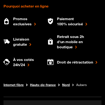
Pourquoi acheter en ligne
Promos
Paiement
exclusives
100% sécurisé
Retrait sous 2h
Livraison
d'un mobile en
gratuite
boutique
À vos cotés
Droit de rétractation
24h/24
Boutique Orange
Internet fibre
Hauts-de-france
Nord
Aubers