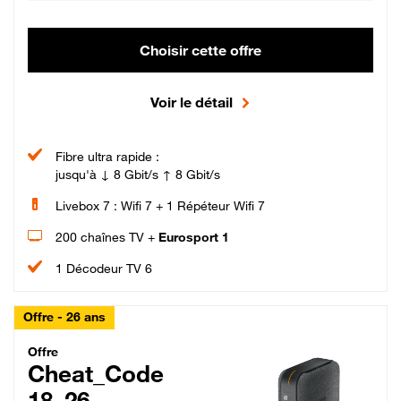
Choisir cette offre
Voir le détail
Fibre ultra rapide :
jusqu'à ↓ 8 Gbit/s ↑ 8 Gbit/s
Livebox 7 : Wifi 7 + 1 Répéteur Wifi 7
200 chaînes TV +
Eurosport 1
1 Décodeur TV 6
Offre - 26 ans
Cheat_Code Fibre_18_26
Offre
Cheat_Code
18_26