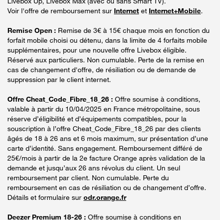
Livebox Up, Livebox Max (avec ou sans Smart TV).
Voir l'offre de remboursement sur
Internet
et
Internet+Mobile
.
Remise Open :
Remise de 3€ à 15€ chaque mois en fonction du
forfait mobile choisi ou détenu, dans la limite de 4 forfaits mobile
supplémentaires, pour une nouvelle offre Livebox éligible.
Réservé aux particuliers. Non cumulable. Perte de la remise en
cas de changement d'offre, de résiliation ou de demande de
suppression par le client internet.
Offre Cheat_Code_Fibre_18_26 :
Offre soumise à conditions,
valable à partir du 10/04/2025 en France métropolitaine, sous
réserve d’éligibilité et d’équipements compatibles, pour la
souscription à l’offre Cheat_Code_Fibre_18_26 par des clients
âgés de 18 à 26 ans et 6 mois maximum, sur présentation d’une
carte d’identité. Sans engagement. Remboursement différé de
25€/mois à partir de la 2e facture Orange après validation de la
demande et jusqu’aux 26 ans révolus du client. Un seul
remboursement par client. Non cumulable. Perte du
remboursement en cas de résiliation ou de changement d’offre.
Détails et formulaire sur
odr.orange.fr
Deezer Premium 18-26 :
Offre soumise à conditions en