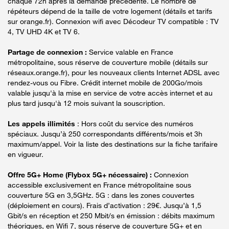
chaque 72h après la demande précédente. Le nombre de
répéteurs dépend de la taille de votre logement (détails et tarifs
sur orange.fr). Connexion wifi avec Décodeur TV compatible : TV
4, TV UHD 4K et TV 6.
Partage de connexion :
Service valable en France
métropolitaine, sous réserve de couverture mobile (détails sur
réseaux.orange.fr), pour les nouveaux clients Internet ADSL avec
rendez-vous ou Fibre. Crédit internet mobile de 200Go/mois
valable jusqu'à la mise en service de votre accès internet et au
plus tard jusqu'à 12 mois suivant la souscription.
Les appels illimités
: Hors coût du service des numéros
spéciaux. Jusqu’à 250 correspondants différents/mois et 3h
maximum/appel. Voir la liste des destinations sur la fiche tarifaire
en vigueur.
Offre 5G+ Home (Flybox 5G+ nécessaire) :
Connexion
accessible exclusivement en France métropolitaine sous
couverture 5G en 3,5GHz. 5G : dans les zones couvertes
(déploiement en cours). Frais d’activation : 29€. Jusqu’à 1,5
Gbit/s en réception et 250 Mbit/s en émission : débits maximum
théoriques, en Wifi 7, sous réserve de couverture 5G+ et en