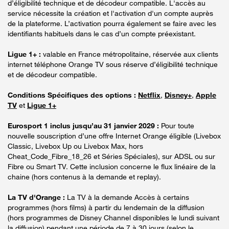
d’éligibilité technique et de décodeur compatible. L'accès au
service nécessite la création et l'activation d'un compte auprès
de la plateforme. L’activation pourra également se faire avec les
identifiants habituels dans le cas d’un compte préexistant.
Ligue 1+ :
valable en France métropolitaine, réservée aux clients
internet téléphone Orange TV sous réserve d’éligibilité technique
et de décodeur compatible.
Conditions Spécifiques des options :
Netflix
,
Disney+
,
Apple
TV
et
Ligue 1+
Eurosport 1 inclus jusqu’au 31 janvier 2029 :
Pour toute
nouvelle souscription d’une offre Internet Orange éligible (Livebox
Classic, Livebox Up ou Livebox Max, hors
Cheat_Code_Fibre_18_26 et Séries Spéciales), sur ADSL ou sur
Fibre ou Smart TV. Cette inclusion concerne le flux linéaire de la
chaine (hors contenus à la demande et replay).
La TV d'Orange :
La TV à la demande Accès à certains
programmes (hors films) à partir du lendemain de la diffusion
(hors programmes de Disney Channel disponibles le lundi suivant
la diffusion) pendant une période de 7 à 30 jours (selon le