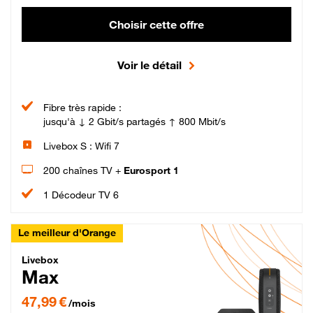
Choisir cette offre
Voir le détail
Fibre très rapide :
jusqu'à ↓ 2 Gbit/s partagés ↑ 800 Mbit/s
Livebox S : Wifi 7
200 chaînes TV +
Eurosport 1
1 Décodeur TV 6
Le meilleur d'Orange
Livebox Max Fibre
Livebox
Max
47,99 € par mois pendant 12 mois puis 57,99 € par mois, Engagement 12 moi
47,99 €
/mois