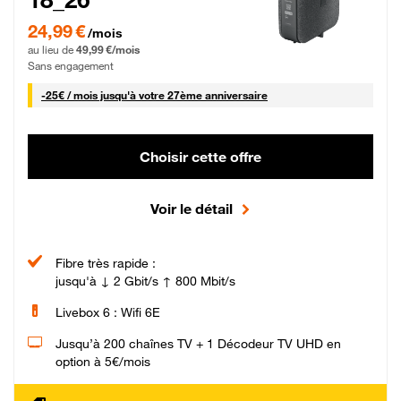
24,99 € par mois pendant 0 mois puis 49,99 € par mois, Sans engagement
24,99 €
/mois
au lieu de
49,99 €/mois
Sans engagement
25 € par mois
-
25€ / mois
jusqu'à votre 27ème anniversaire
Choisir cette offre
Voir le détail
Fibre très rapide :
jusqu'à ↓ 2 Gbit/s ↑ 800 Mbit/s
Livebox 6 : Wifi 6E
Jusqu’à 200 chaînes TV + 1 Décodeur TV UHD en
option à 5€/mois