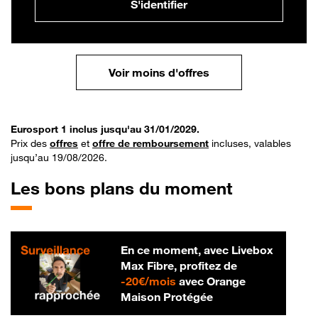
S'identifier
Voir moins d'offres
Eurosport 1 inclus jusqu'au 31/01/2029.
Prix des
offres
et
offre de remboursement
incluses, valables
jusqu’au 19/08/2026.
Les bons plans du moment
En ce moment, avec Livebox
Max Fibre, profitez de
20 € par mois
-
20€/mois
avec Orange
Maison Protégée