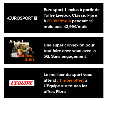
Eurosport 1 inclus à partir de
l’offre Livebox Classic Fibre
29,99 € par mois
à
29,99€/mois
pendant 12
42,99 € par m
mois puis
42,99€/mois
Une super connexion pour
tout faire chez vous avec la
5G. Sans engagement
Le meilleur du sport vous
attend :
1 mois offert
à
L’Équipe sur toutes les
offres Fibre