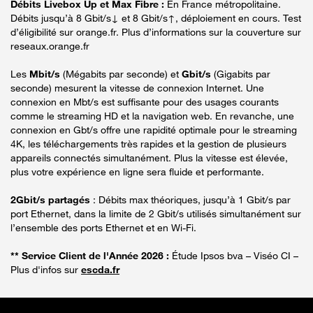
Débits Livebox Up et Max Fibre :
En France métropolitaine.
Débits jusqu’à 8 Gbit/s↓ et 8 Gbit/s↑, déploiement en cours. Test
d’éligibilité sur orange.fr. Plus d’informations sur la couverture sur
reseaux.orange.fr
Les
Mbit/s
(Mégabits par seconde) et
Gbit/s
(Gigabits par
seconde) mesurent la vitesse de connexion Internet. Une
connexion en Mbt/s est suffisante pour des usages courants
comme le streaming HD et la navigation web. En revanche, une
connexion en Gbt/s offre une rapidité optimale pour le streaming
4K, les téléchargements très rapides et la gestion de plusieurs
appareils connectés simultanément. Plus la vitesse est élevée,
plus votre expérience en ligne sera fluide et performante.
2Gbit/s partagés
: Débits max théoriques, jusqu’à 1 Gbit/s par
port Ethernet, dans la limite de 2 Gbit/s utilisés simultanément sur
l’ensemble des ports Ethernet et en Wi-Fi.
** Service Client de l'Année 2026 :
Étude Ipsos bva – Viséo CI –
Plus d'infos sur
escda.fr