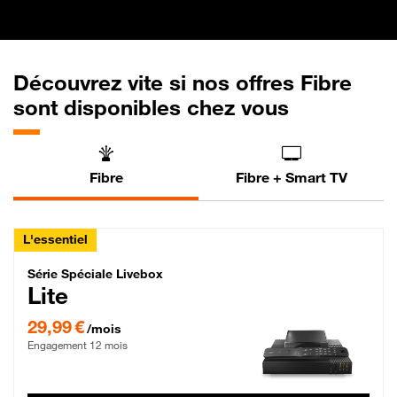
Découvrez vite si nos offres Fibre
sont disponibles chez vous
Fibre
Fibre + Smart TV
L'essentiel
Série Spéciale Livebox Lite Fibre
Série Spéciale Livebox
Lite
29,99 € par mois , Engagement 12 mois
29,99 €
/mois
Engagement 12 mois