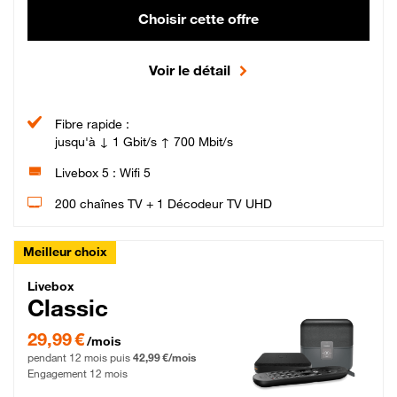
Choisir cette offre
Voir le détail
Fibre rapide :
jusqu'à ↓ 1 Gbit/s ↑ 700 Mbit/s
Livebox 5 : Wifi 5
200 chaînes TV + 1 Décodeur TV UHD
Meilleur choix
Livebox Classic Fibre
Livebox
Classic
29,99 € par mois pendant 12 mois puis 42,99 € par mois, Engagement 12 moi
29,99 €
/mois
pendant 12 mois puis
42,99 €/mois
Engagement 12 mois