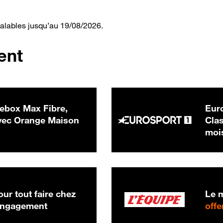
valables jusqu’au 19/08/2026.
ent
ebox Max Fibre,
Euro
 € par mois
ec Orange Maison
Clas
moi
ur tout faire chez
Le m
 engagement
offe