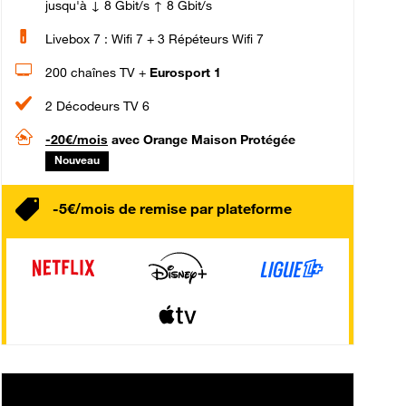
jusqu'à ↓ 8 Gbit/s ↑ 8 Gbit/s
Livebox 7 : Wifi 7 + 3 Répéteurs Wifi 7
200 chaînes TV +
Eurosport 1
2 Décodeurs TV 6
-20€/mois
avec Orange Maison Protégée
Nouveau
-5€/mois de remise par plateforme