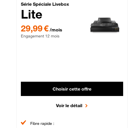
Série Spéciale Livebox 
Série Spéciale Livebox
Lite
29,99 € par mois , Engagement 12 mois
29,99 €
/mois
Engagement 12 mois
Choisir cette offre
Voir le détail
Fibre rapide :