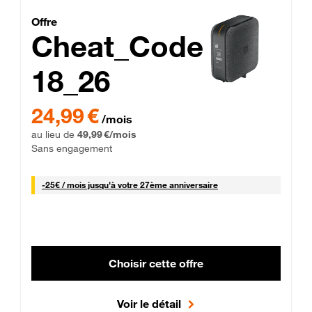
Cheat_Code Fibre_18_26
Offre
Cheat_Code
18_26
 Engagement 12 mois
24,99 € par mois pendant 0 mois puis 49,99 € par mois, Sans 
24,99 €
/mois
au lieu de
49,99 €/mois
Sans engagement
25 € par mois
-
25€ / mois
jusqu'à votre 27ème anniversaire
Choisir cette offre
Voir le détail