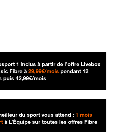
sport 1 inclus à partir de l’offre Livebox
29,99 € par mois
sic Fibre à
29,99€/mois
pendant 12
42,99 € par mois
s puis
42,99€/mois
eilleur du sport vous attend :
1 mois
rt
à L’Équipe sur toutes les offres Fibre