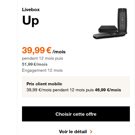
Livebox Up Fibre
Livebox
Up
39,99 € par mois pendant 12 mois puis 51,99 € par mois,
39,99 €
/mois
pendant 12 mois puis
51,99 €/mois
Engagement 12 mois
Prix client mobile
39,99 €/mois
pendant 12 mois puis
46,99 €/mois
Choisir cette offre
Voir le détail