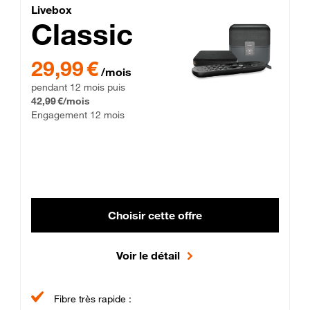
Lite Fibre
Livebox Classic Fibre
Livebox
Classic
29,99 € par mois pendant 12 mois puis 42,99 € par mois, Enga
29,99 €
/mois
pendant 12 mois puis
42,99 €/mois
Engagement 12 mois
Choisir cette offre
Voir le détail
Fibre très rapide :