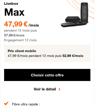
Livebox Max Fibre
Livebox
Max
gement 12 mois
47,99 € par mois pendant 12 mois puis 57,99 € par mois, Engageme
47,99 €
/mois
pendant 12 mois puis
57,99 €/mois
Engagement 12 mois
Prix client mobile
47,99 €/mois
pendant 12 mois puis
52,99 €/mois
Choisir cette offre
Voir le détail
Fibre ultra rapide :