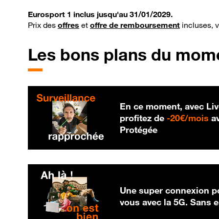
Eurosport 1 inclus jusqu'au 31/01/2029.
Prix des
offres
et
offre de remboursement
incluses, 
Les bons plans du mom
En ce moment, avec Liv
20
profitez de
-
20€/mois
av
Protégée
Une super connexion po
vous avec la 5G. Sans