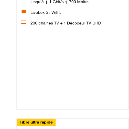
jusqu'à ↓ 1 Gbit/s ↑ 700 Mbit/s
Livebox 5 : Wifi 5
200 chaînes TV + 1 Décodeur TV UHD
Fibre ultra rapide