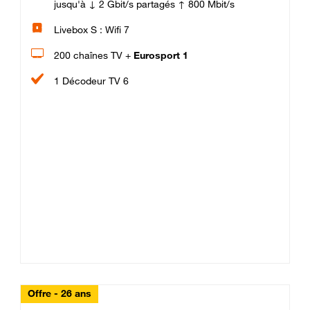
jusqu'à ↓ 2 Gbit/s partagés ↑ 800 Mbit/s
Livebox S : Wifi 7
200 chaînes TV +
Eurosport 1
1 Décodeur TV 6
Offre - 26 ans