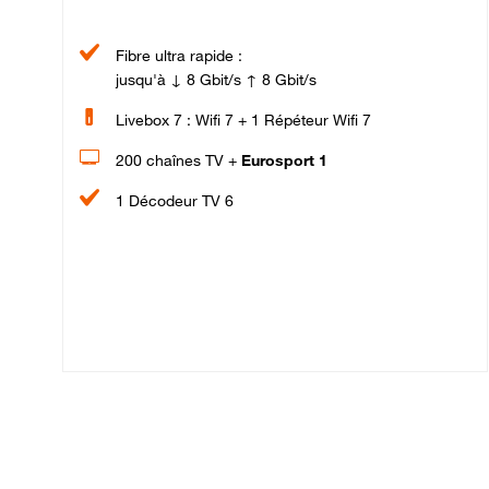
Fibre ultra rapide :
jusqu'à ↓ 8 Gbit/s ↑ 8 Gbit/s
Livebox 7 : Wifi 7 + 1 Répéteur Wifi 7
200 chaînes TV +
Eurosport 1
1 Décodeur TV 6