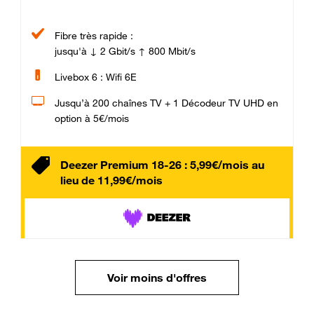
Fibre très rapide :
jusqu'à ↓ 2 Gbit/s ↑ 800 Mbit/s
Livebox 6 : Wifi 6E
Jusqu’à 200 chaînes TV + 1 Décodeur TV UHD en
option à 5€/mois
Deezer Premium 18-26 : 5,99€/mois au
lieu de 11,99€/mois
Voir moins d'offres