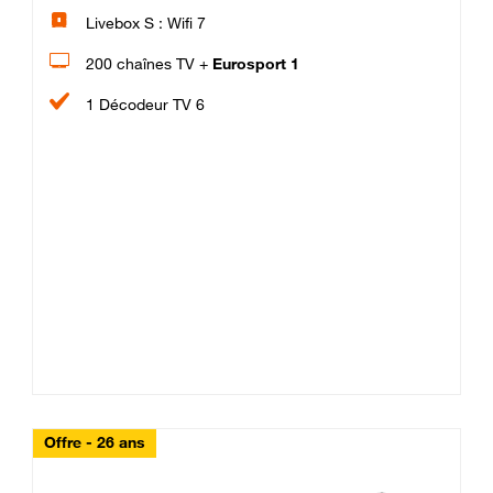
Livebox S : Wifi 7
200 chaînes TV +
Eurosport 1
1 Décodeur TV 6
Offre - 26 ans