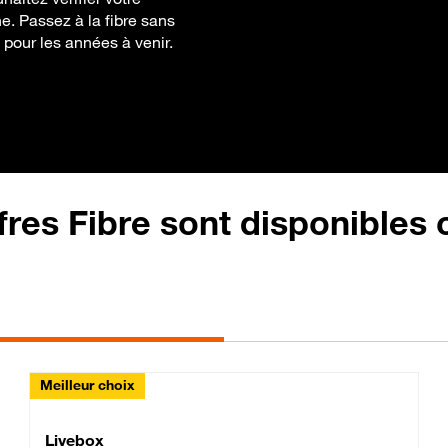
gne. Passez à la fibre sans
 pour les années à venir.
fres Fibre sont disponibles
Meilleur choix
Lite Fibre
Livebox Classic Fibre
Livebox