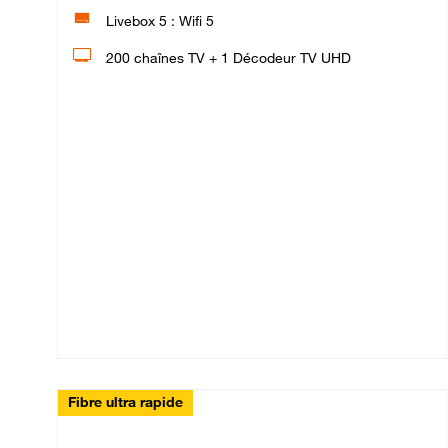
Livebox 5 : Wifi 5
200 chaînes TV + 1 Décodeur TV UHD
Fibre ultra rapide