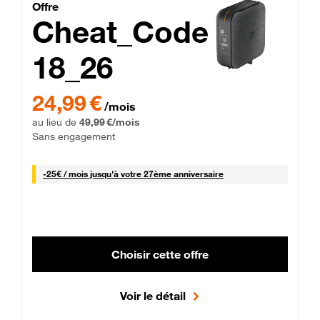
Cheat_Code Fibre_18_26
Offre
Cheat_Code
18_26
 Engagement 12 mois
24,99 € par mois pendant 0 mois puis 49,99 € par mois, Sans 
24,99 €
/mois
au lieu de
49,99 €/mois
Sans engagement
25 € par mois
-
25€ / mois
jusqu'à votre 27ème anniversaire
Choisir cette offre
Voir le détail