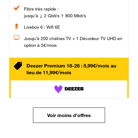
Fibre très rapide :
jusqu'à ↓ 2 Gbit/s ↑ 800 Mbit/s
Livebox 6 : Wifi 6E
Jusqu’à 200 chaînes TV + 1 Décodeur TV UHD en
option à 5€/mois
Deezer Premium 18-26 : 5,99€/mois au
lieu de 11,99€/mois
Voir moins d'offres