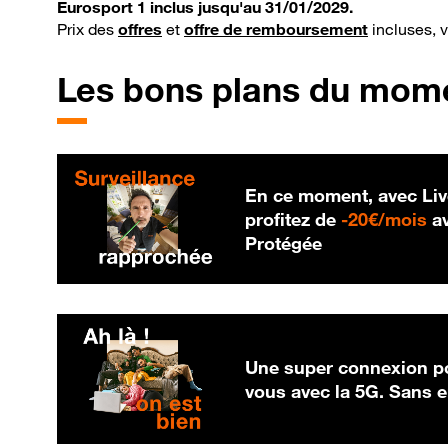
Eurosport 1 inclus jusqu'au 31/01/2029.
Prix des
offres
et
offre de remboursement
incluses, 
Les bons plans du mom
En ce moment, avec Liv
20
profitez de
-
20€/mois
av
Protégée
Une super connexion po
vous avec la 5G. Sans