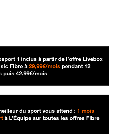
sport 1 inclus à partir de l’offre Livebox
29,99 € par mois
sic Fibre à
29,99€/mois
pendant 12
42,99 € par mois
s puis
42,99€/mois
eilleur du sport vous attend :
1 mois
rt
à L’Équipe sur toutes les offres Fibre