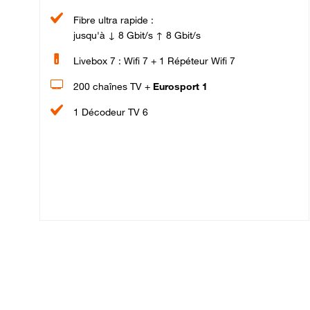
Fibre ultra rapide :
jusqu'à ↓ 8 Gbit/s ↑ 8 Gbit/s
Livebox 7 : Wifi 7 + 1 Répéteur Wifi 7
200 chaînes TV +
Eurosport 1
1 Décodeur TV 6