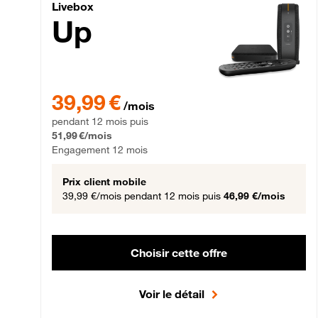
Livebox Up Fibre
Livebox
Up
39,99 € par mois pendant 12 mois puis 51,99 € par mois,
39,99 €
/mois
pendant 12 mois puis
51,99 €/mois
Engagement 12 mois
Prix client mobile
39,99 €/mois
pendant 12 mois puis
46,99 €/mois
Choisir cette offre
Voir le détail