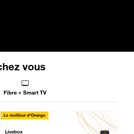
 chez vous
Fibre + Smart TV
Le meilleur d'Orange
Livebox Max Fibre
Livebox