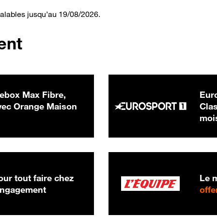
valables jusqu’au 19/08/2026.
ent
ebox Max Fibre,
Euro
 € par mois
ec Orange Maison
Clas
moi
ur tout faire chez
Le m
 engagement
offe