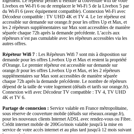
logement. Le répéteur permet d’étendre la couverture wifi de votre
Livebox en Wi-Fi 6 ou de remplacer le Wi-Fi 5 de la Livebox 5 par
du Wi-Fi 6 (avec équipement compatible). Connexion Wi-Fi avec
Décodeur compatible : TV UHD 4K et TV 4. Le 1er répéteur est
accessible sur demande sur orange.fr pour les offres Up et Max, et
les 2 répéteurs supplémentaires sur Max sont accessibles de manière
séparée chaque 72h après la demande précédente. L’accès aux
répéteurs n’est pas cumulable avec les répéteurs accessibles via les
autres offres.
Répéteur Wifi 7
: Les Répéteurs Wifi 7 sont mis à disposition sur
demande pour les offres Livebox Up et Max et restent la propriété
d'Orange. Le premier répéteur est accessible sur demande sur
orange.fr pour les offres Livebox Up et Max, et les 2 répéteurs
supplémentaires sur Max sont accessibles de manière séparée
chaque 72h après la demande précédente. Le nombre de répéteurs
dépend de la taille de votre logement (détails et tarifs sur orange.fr).
Connexion wifi avec Décodeur TV compatible : TV 4, TV UHD
4K et TV 6.
Partage de connexion :
Service valable en France métropolitaine,
sous réserve de couverture mobile (détails sur réseaux.orange.fr),
pour les nouveaux clients Internet ADSL avec rendez-vous ou Fibre.
Crédit internet mobile de 200Go/mois valable jusqu'à la mise en
service de votre accès internet et au plus tard jusqu'à 12 mois suivant