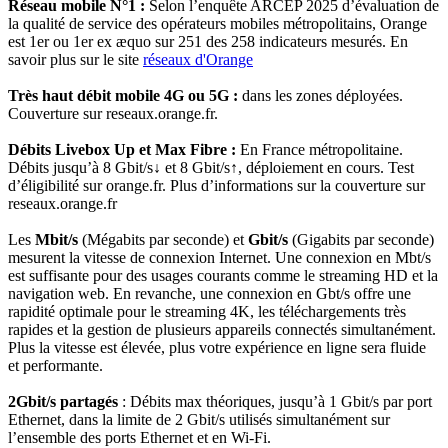
Réseau mobile N°1 :
Selon l’enquête ARCEP 2025 d’évaluation de
la qualité de service des opérateurs mobiles métropolitains, Orange
est 1er ou 1er ex æquo sur 251 des 258 indicateurs mesurés. En
savoir plus sur le site
réseaux d'Orange
Très haut débit mobile 4G ou 5G :
dans les zones déployées.
Couverture sur reseaux.orange.fr.
Débits Livebox Up et Max Fibre :
En France métropolitaine.
Débits jusqu’à 8 Gbit/s↓ et 8 Gbit/s↑, déploiement en cours. Test
d’éligibilité sur orange.fr. Plus d’informations sur la couverture sur
reseaux.orange.fr
Les
Mbit/s
(Mégabits par seconde) et
Gbit/s
(Gigabits par seconde)
mesurent la vitesse de connexion Internet. Une connexion en Mbt/s
est suffisante pour des usages courants comme le streaming HD et la
navigation web. En revanche, une connexion en Gbt/s offre une
rapidité optimale pour le streaming 4K, les téléchargements très
rapides et la gestion de plusieurs appareils connectés simultanément.
Plus la vitesse est élevée, plus votre expérience en ligne sera fluide
et performante.
2Gbit/s partagés
: Débits max théoriques, jusqu’à 1 Gbit/s par port
Ethernet, dans la limite de 2 Gbit/s utilisés simultanément sur
l’ensemble des ports Ethernet et en Wi-Fi.