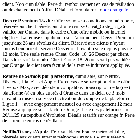
client. Non cumulable. Perte du remboursement en cas de résiliation
ou de changement d’offre. Détails et formulaire sur
odr.orange.fr
Deezer Premium 18-26 :
Offre soumise à conditions en métropole,
réservée au client bénéficiant d’une remise Cheat_Code_18_26
validée par Orange dans le cadre d’une offre mobile ou internet
éligibles. La remise s’appliquera sur l’abonnement Deezer Premium
jusqu’aux 26 ans révolus du client. Réservé aux clients n’ayant
jamais bénéficié du service Deezer ou l’ayant résilié depuis plus de
12 mois. Une seule remise Cheat_Code_18_26 Deezer par client.
Dans le cas où la remise Cheat_Code_18_26 ne serait pas validée
par Orange, le client sera facturé de la remise indument appliquée.
Remise de 5€/mois par plateforme,
cumulable, sur Netflix,
Disney+, Ligue1+ et Apple TV en cas de souscription d’une offre
Livebox Max, avec décodeur compatible. Souscription de la (des)
plateforme (s) en plus auprès d’Orange dans un délai de 3 mois
suivant la mise en service et activation du compte de la plateforme.
Ligue 1+ : avec engagement mensuel ou avec engagement 12 mois.
Remise appliquée sur la facture Orange. Liste des plateformes au
20/11/25 susceptible d’évolution. Détails et tarifs sur orange.fr. Perte
de la remise en cas de résiliation.
Netflix/Disney+/Apple TV :
valable en France métropolitaine,
réservée aux clients internet téléphone Orange TV sous réserve