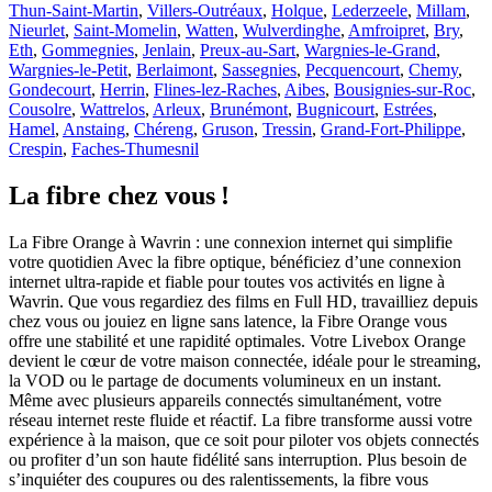
Thun-Saint-Martin
,
Villers-Outréaux
,
Holque
,
Lederzeele
,
Millam
,
Nieurlet
,
Saint-Momelin
,
Watten
,
Wulverdinghe
,
Amfroipret
,
Bry
,
Eth
,
Gommegnies
,
Jenlain
,
Preux-au-Sart
,
Wargnies-le-Grand
,
Wargnies-le-Petit
,
Berlaimont
,
Sassegnies
,
Pecquencourt
,
Chemy
,
Gondecourt
,
Herrin
,
Flines-lez-Raches
,
Aibes
,
Bousignies-sur-Roc
,
Cousolre
,
Wattrelos
,
Arleux
,
Brunémont
,
Bugnicourt
,
Estrées
,
Hamel
,
Anstaing
,
Chéreng
,
Gruson
,
Tressin
,
Grand-Fort-Philippe
,
Crespin
,
Faches-Thumesnil
La fibre chez vous !
La Fibre Orange à Wavrin : une connexion internet qui simplifie
votre quotidien Avec la fibre optique, bénéficiez d’une connexion
internet ultra-rapide et fiable pour toutes vos activités en ligne à
Wavrin. Que vous regardiez des films en Full HD, travailliez depuis
chez vous ou jouiez en ligne sans latence, la Fibre Orange vous
offre une stabilité et une rapidité optimales. Votre Livebox Orange
devient le cœur de votre maison connectée, idéale pour le streaming,
la VOD ou le partage de documents volumineux en un instant.
Même avec plusieurs appareils connectés simultanément, votre
réseau internet reste fluide et réactif. La fibre transforme aussi votre
expérience à la maison, que ce soit pour piloter vos objets connectés
ou profiter d’un son haute fidélité sans interruption. Plus besoin de
s’inquiéter des coupures ou des ralentissements, la fibre vous