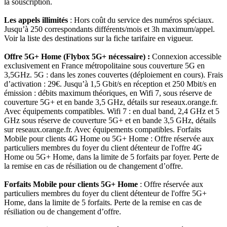
la souscription.
Les appels illimités
: Hors coût du service des numéros spéciaux.
Jusqu’à 250 correspondants différents/mois et 3h maximum/appel.
Voir la liste des destinations sur la fiche tarifaire en vigueur.
Offre 5G+ Home (Flybox 5G+ nécessaire) :
Connexion accessible
exclusivement en France métropolitaine sous couverture 5G en
3,5GHz. 5G : dans les zones couvertes (déploiement en cours). Frais
d’activation : 29€. Jusqu’à 1,5 Gbit/s en réception et 250 Mbit/s en
émission : débits maximum théoriques, en Wifi 7, sous réserve de
couverture 5G+ et en bande 3,5 GHz, détails sur reseaux.orange.fr.
Avec équipements compatibles. Wifi 7 : en dual band, 2,4 GHz et 5
GHz sous réserve de couverture 5G+ et en bande 3,5 GHz, détails
sur reseaux.orange.fr. Avec équipements compatibles. Forfaits
Mobile pour clients 4G Home ou 5G+ Home : Offre réservée aux
particuliers membres du foyer du client détenteur de l'offre 4G
Home ou 5G+ Home, dans la limite de 5 forfaits par foyer. Perte de
la remise en cas de résiliation ou de changement d’offre.
Forfaits Mobile pour clients 5G+ Home
: Offre réservée aux
particuliers membres du foyer du client détenteur de l'offre 5G+
Home, dans la limite de 5 forfaits. Perte de la remise en cas de
résiliation ou de changement d’offre.