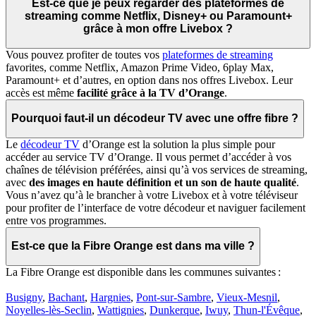
Est-ce que je peux regarder des plateformes de
streaming comme Netflix, Disney+ ou Paramount+
grâce à mon offre Livebox ?
Vous pouvez profiter de toutes vos
plateformes de streaming
favorites, comme Netflix, Amazon Prime Video, 6play Max,
Paramount+ et d’autres, en option dans nos offres Livebox. Leur
accès est même
facilité grâce à la TV d’Orange
.
Pourquoi faut-il un décodeur TV avec une offre fibre ?
Le
décodeur TV
d’Orange est la solution la plus simple pour
accéder au service TV d’Orange. Il vous permet d’accéder à vos
chaînes de télévision préférées, ainsi qu’à vos services de streaming,
avec
des images en haute définition et un son de haute qualité
.
Vous n’avez qu’à le brancher à votre Livebox et à votre téléviseur
pour profiter de l’interface de votre décodeur et naviguer facilement
entre vos programmes.
Est-ce que la Fibre Orange est dans ma ville ?
La Fibre Orange est disponible dans les communes suivantes :
Busigny
,
Bachant
,
Hargnies
,
Pont-sur-Sambre
,
Vieux-Mesnil
,
Noyelles-lès-Seclin
,
Wattignies
,
Dunkerque
,
Iwuy
,
Thun-l'Évêque
,