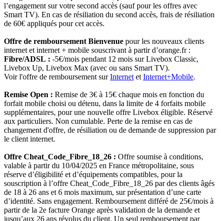
l’engagement sur votre second accès (sauf pour les offres avec
Smart TV). En cas de résiliation du second accès, frais de résiliation
de 60€ appliqués pour cet accès.
Offre de remboursement Bienvenue
pour les nouveaux clients
internet et internet + mobile souscrivant à partir d’orange.fr :
Fibre/ADSL :
-5€/mois pendant 12 mois sur Livebox Classic,
Livebox Up, Livebox Max (avec ou sans Smart TV).
Voir l'offre de remboursement sur
Internet
et
Internet+Mobile
.
Remise Open :
Remise de 3€ à 15€ chaque mois en fonction du
forfait mobile choisi ou détenu, dans la limite de 4 forfaits mobile
supplémentaires, pour une nouvelle offre Livebox éligible. Réservé
aux particuliers. Non cumulable. Perte de la remise en cas de
changement d'offre, de résiliation ou de demande de suppression par
le client internet.
Offre Cheat_Code_Fibre_18_26 :
Offre soumise à conditions,
valable à partir du 10/04/2025 en France métropolitaine, sous
réserve d’éligibilité et d’équipements compatibles, pour la
souscription à l’offre Cheat_Code_Fibre_18_26 par des clients âgés
de 18 à 26 ans et 6 mois maximum, sur présentation d’une carte
d’identité. Sans engagement. Remboursement différé de 25€/mois à
partir de la 2e facture Orange après validation de la demande et
jusqu’aux 26 ans révolus du client. Un seul remboursement par