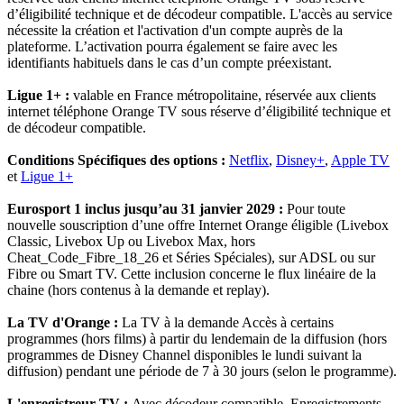
d’éligibilité technique et de décodeur compatible. L'accès au service
nécessite la création et l'activation d'un compte auprès de la
plateforme. L’activation pourra également se faire avec les
identifiants habituels dans le cas d’un compte préexistant.
Ligue 1+ :
valable en France métropolitaine, réservée aux clients
internet téléphone Orange TV sous réserve d’éligibilité technique et
de décodeur compatible.
Conditions Spécifiques des options :
Netflix
,
Disney+
,
Apple TV
et
Ligue 1+
Eurosport 1 inclus jusqu’au 31 janvier 2029 :
Pour toute
nouvelle souscription d’une offre Internet Orange éligible (Livebox
Classic, Livebox Up ou Livebox Max, hors
Cheat_Code_Fibre_18_26 et Séries Spéciales), sur ADSL ou sur
Fibre ou Smart TV. Cette inclusion concerne le flux linéaire de la
chaine (hors contenus à la demande et replay).
La TV d'Orange :
La TV à la demande Accès à certains
programmes (hors films) à partir du lendemain de la diffusion (hors
programmes de Disney Channel disponibles le lundi suivant la
diffusion) pendant une période de 7 à 30 jours (selon le programme).
L'enregistreur TV :
Avec décodeur compatible. Enregistrements