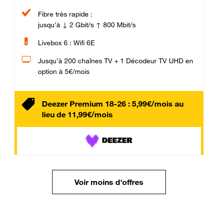
Fibre très rapide :
jusqu'à ↓ 2 Gbit/s ↑ 800 Mbit/s
Livebox 6 : Wifi 6E
Jusqu’à 200 chaînes TV + 1 Décodeur TV UHD en
option à 5€/mois
Deezer Premium 18-26 : 5,99€/mois au
lieu de 11,99€/mois
Voir moins d'offres