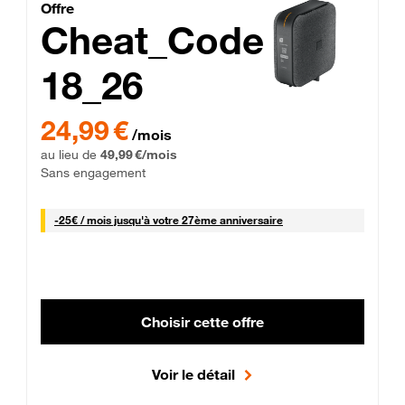
Cheat_Code Fibre_18_26
Offre
Cheat_Code
18_26
 Engagement 12 mois
24,99 € par mois pendant 0 mois puis 49,99 € par mois, Sans 
24,99 €
/mois
au lieu de
49,99 €/mois
Sans engagement
25 € par mois
-
25€ / mois
jusqu'à votre 27ème anniversaire
Choisir cette offre
Voir le détail