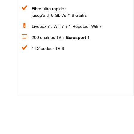
Fibre ultra rapide :
jusqu'à ↓ 8 Gbit/s ↑ 8 Gbit/s
Livebox 7 : Wifi 7 + 1 Répéteur Wifi 7
200 chaînes TV +
Eurosport 1
1 Décodeur TV 6