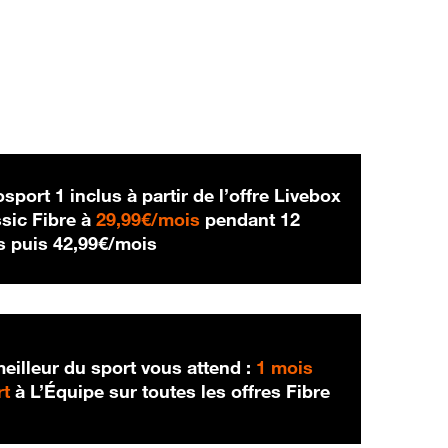
sport 1 inclus à partir de l’offre Livebox
29,99 € par mois
sic Fibre à
29,99€/mois
pendant 12
42,99 € par mois
s puis
42,99€/mois
eilleur du sport vous attend :
1 mois
rt
à L’Équipe sur toutes les offres Fibre