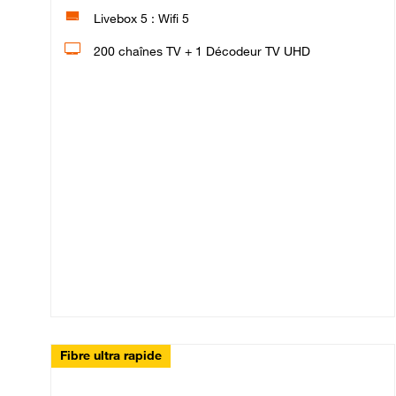
Livebox 5 : Wifi 5
200 chaînes TV + 1 Décodeur TV UHD
Fibre ultra rapide