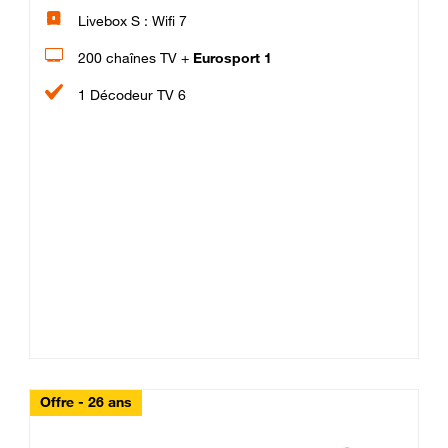
Livebox S : Wifi 7
200 chaînes TV +
Eurosport 1
1 Décodeur TV 6
Offre - 26 ans