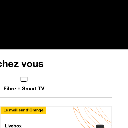
 chez vous
Fibre + Smart TV
Le meilleur d'Orange
Livebox Max Fibre
Livebox