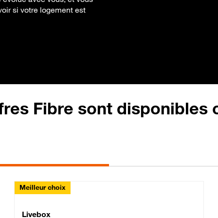
ir si votre logement est
fres Fibre sont disponibles
Meilleur choix
Lite Fibre
Livebox Classic Fibre
Livebox