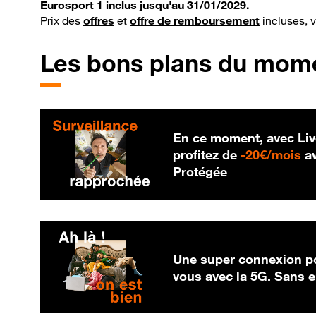
Eurosport 1 inclus jusqu'au 31/01/2029.
Prix des
offres
et
offre de remboursement
incluses, 
Les bons plans du mom
En ce moment, avec Liv
20
profitez de
-
20€/mois
av
Protégée
Une super connexion po
vous avec la 5G. Sans