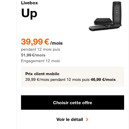
Livebox Up Fibre
Livebox
Up
39,99 € par mois pendant 12 mois puis 51,99 € par mois,
39,99 €
/mois
pendant 12 mois puis
51,99 €/mois
Engagement 12 mois
Prix client mobile
39,99 €/mois
pendant 12 mois puis
46,99 €/mois
Choisir cette offre
Voir le détail