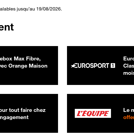
valables jusqu’au 19/08/2026.
ent
ebox Max Fibre,
Euro
 € par mois
ec Orange Maison
Clas
moi
ur tout faire chez
Le m
 engagement
offe