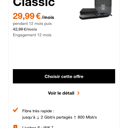
Classic
29,99 € par mois pendant 12 mois puis 42,99 € par mois, Enga
29,99 €
/mois
pendant 12 mois puis
42,99 €/mois
Engagement 12 mois
Choisir cette offre
Voir le détail
Fibre très rapide :
jusqu'à ↓ 2 Gbit/s partagés ↑ 800 Mbit/s
Livebox S : Wifi 7