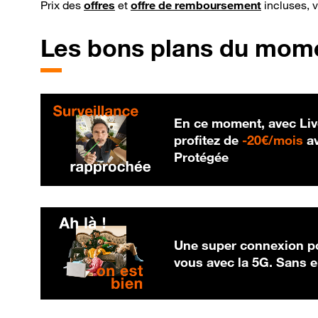
Prix des
offres
et
offre de remboursement
incluses, 
Les bons plans du mom
En ce moment, avec Liv
20
profitez de
-
20€/mois
av
Protégée
Une super connexion po
vous avec la 5G. Sans