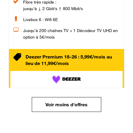
Fibre très rapide :
jusqu'à ↓ 2 Gbit/s ↑ 800 Mbit/s
Livebox 6 : Wifi 6E
Jusqu’à 200 chaînes TV + 1 Décodeur TV UHD en
option à 5€/mois
Deezer Premium 18-26 : 5,99€/mois au
lieu de 11,99€/mois
Voir moins d'offres