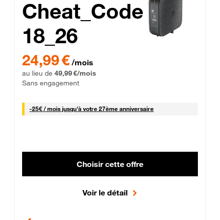
Cheat_Code
18_26
 Engagement 12 mois
24,99 € par mois pendant 0 mois puis 49,99 € par mois, Sans 
24,99 €
/mois
au lieu de
49,99 €/mois
Sans engagement
25 € par mois
-
25€ / mois
jusqu'à votre 27ème anniversaire
Choisir cette offre
Voir le détail