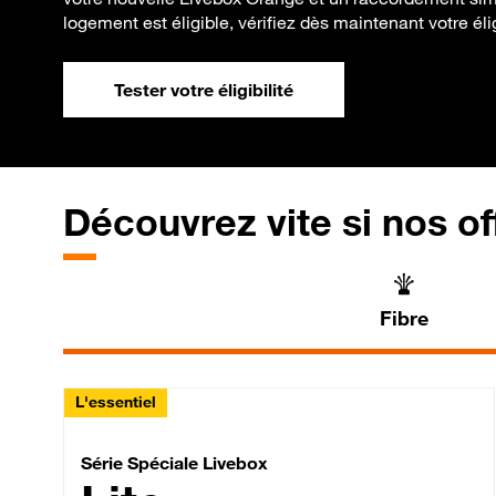
logement est éligible, vérifiez dès maintenant votre éligi
Tester votre éligibilité
Découvrez vite si nos of
Fibre
L'essentiel
Série Spéciale Livebox 
Série Spéciale Livebox