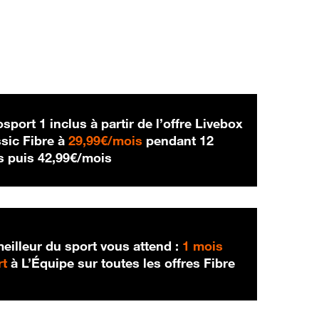
sport 1 inclus à partir de l’offre Livebox
29,99 € par mois
sic Fibre à
29,99€/mois
pendant 12
42,99 € par mois
s puis
42,99€/mois
eilleur du sport vous attend :
1 mois
rt
à L’Équipe sur toutes les offres Fibre