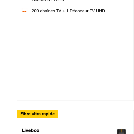
200 chaînes TV + 1 Décodeur TV UHD
Fibre ultra rapide
Livebox Up Fibre
Livebox