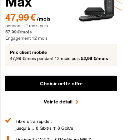
Max
gement 12 mois
47,99 € par mois pendant 12 mois puis 57,99 € par mois, Engageme
47,99 €
/mois
pendant 12 mois puis
57,99 €/mois
Engagement 12 mois
Prix client mobile
47,99 €/mois
pendant 12 mois puis
52,99 €/mois
Choisir cette offre
Voir le détail
Fibre ultra rapide :
jusqu'à ↓ 8 Gbit/s ↑ 8 Gbit/s
Livebox 7 : Wifi 7 + 3 Répéteurs Wifi 7