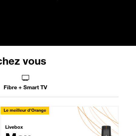
 chez vous
Fibre + Smart TV
Le meilleur d'Orange
Livebox Max Fibre
Livebox