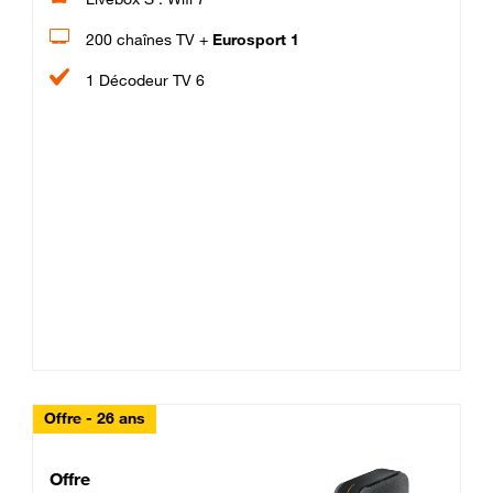
200 chaînes TV +
Eurosport 1
1 Décodeur TV 6
Offre - 26 ans
Cheat_Code Fibre_18_26
Offre