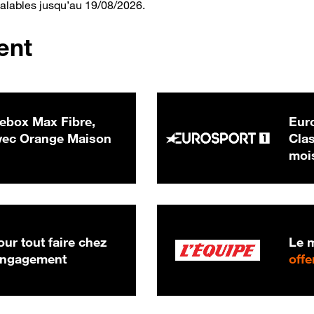
valables jusqu’au 19/08/2026.
ent
ebox Max Fibre,
Euro
 € par mois
ec Orange Maison
Clas
moi
ur tout faire chez
Le m
 engagement
offe