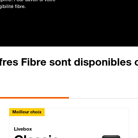
bilité fibre.
fres Fibre sont disponibles
Meilleur choix
Lite Fibre
Livebox Classic Fibre
Livebox