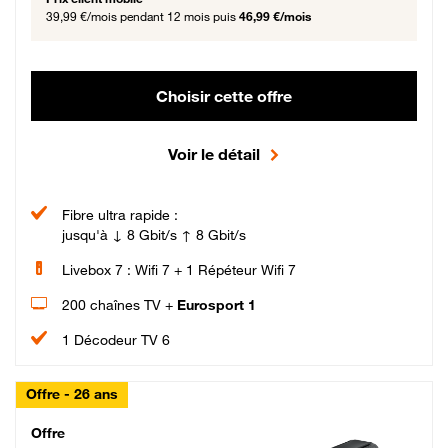
39,99 €/mois
pendant 12 mois puis
46,99 €/mois
Choisir cette offre
Voir le détail
Fibre ultra rapide :
jusqu'à ↓ 8 Gbit/s ↑ 8 Gbit/s
Livebox 7 : Wifi 7 + 1 Répéteur Wifi 7
200 chaînes TV +
Eurosport 1
1 Décodeur TV 6
Offre - 26 ans
Cheat_Code Fibre_18_26
Offre