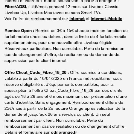
internet et internet + mobile souscrivant à partir d’orange.fr :
Fibre/ADSL :
-5€/mois pendant 12 mois sur Livebox Classic,
Livebox Up, Livebox Max (avec ou sans Smart TV).
Voir l'offre de remboursement sur
Internet
et
Internet+Mobile
.
Remise Open :
Remise de 3€ à 15€ chaque mois en fonction du
forfait mobile choisi ou détenu, dans la limite de 4 forfaits mobile
supplémentaires, pour une nouvelle offre Livebox éligible.
Réservé aux particuliers. Non cumulable. Perte de la remise en
cas de changement d'offre, de résiliation ou de demande de
suppression par le client internet.
Offre Cheat_Code_Fibre_18_26 :
Offre soumise à conditions,
valable à partir du 10/04/2025 en France métropolitaine, sous
réserve d’éligibilité et d’équipements compatibles, pour la
souscription à l’offre Cheat_Code_Fibre_18_26 par des clients
âgés de 18 à 26 ans et 6 mois maximum, sur présentation d’une
carte d’identité. Sans engagement. Remboursement différé de
25€/mois à partir de la 2e facture Orange après validation de la
demande et jusqu’aux 26 ans révolus du client. Un seul
remboursement par client. Non cumulable. Perte du
remboursement en cas de résiliation ou de changement d’offre.
Détails et formulaire sur
odr.orange.fr