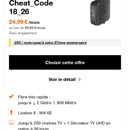
Cheat_Code
18_26
24,99 € par mois pendant 0 mois puis 49,99 € par mois, Sans engagement
24,99 €
/mois
au lieu de
49,99 €/mois
Sans engagement
25 € par mois
-
25€ / mois
jusqu'à votre 27ème anniversaire
Choisir cette offre
Voir le détail
Fibre très rapide :
jusqu'à ↓ 2 Gbit/s ↑ 800 Mbit/s
Livebox 6 : Wifi 6E
Jusqu’à 200 chaînes TV + 1 Décodeur TV UHD en
option à 5€/mois