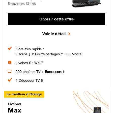
Engagement 12 mois
Choisir cette offre
Voir le détail
Fibre très rapide :
jusqu'à ↓ 2 Gbit/s partagés ↑ 800 Mbit/s
Livebox S : Wifi 7
200 chaînes TV +
Eurosport 1
1 Décodeur TV 6
Le meilleur d'Orange
Livebox Max Fibre
Livebox
Max