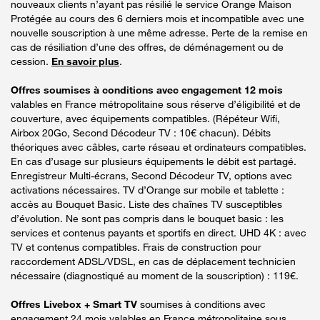
nouveaux clients n’ayant pas résilié le service Orange Maison
Protégée au cours des 6 derniers mois et incompatible avec une
nouvelle souscription à une même adresse. Perte de la remise en
cas de résiliation d’une des offres, de déménagement ou de
cession.
En savoir plus
.
Offres soumises à conditions avec engagement 12 mois
valables en France métropolitaine sous réserve d’éligibilité et de
couverture, avec équipements compatibles. (Répéteur Wifi,
Airbox 20Go, Second Décodeur TV : 10€ chacun). Débits
théoriques avec câbles, carte réseau et ordinateurs compatibles.
En cas d’usage sur plusieurs équipements le débit est partagé.
Enregistreur Multi-écrans, Second Décodeur TV, options avec
activations nécessaires. TV d’Orange sur mobile et tablette :
accès au Bouquet Basic. Liste des chaînes TV susceptibles
d’évolution. Ne sont pas compris dans le bouquet basic : les
services et contenus payants et sportifs en direct. UHD 4K : avec
TV et contenus compatibles. Frais de construction pour
raccordement ADSL/VDSL, en cas de déplacement technicien
nécessaire (diagnostiqué au moment de la souscription) : 119€.
Offres Livebox + Smart TV
soumises à conditions avec
engagement 24 mois valables en France métropolitaine sous