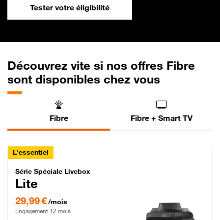
Tester votre éligibilité
Découvrez vite si nos offres Fibre
sont disponibles chez vous
Fibre
Fibre + Smart TV
L'essentiel
Série Spéciale Livebox Lite Fibre
Série Spéciale Livebox
Lite
29,99 € par mois , Engagement 12 mois
29,99 €
/mois
Engagement 12 mois