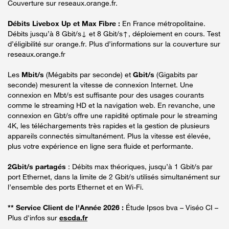
Couverture sur reseaux.orange.fr.
Débits Livebox Up et Max Fibre :
En France métropolitaine.
Débits jusqu’à 8 Gbit/s↓ et 8 Gbit/s↑, déploiement en cours. Test
d’éligibilité sur orange.fr. Plus d’informations sur la couverture sur
reseaux.orange.fr
Les
Mbit/s
(Mégabits par seconde) et
Gbit/s
(Gigabits par
seconde) mesurent la vitesse de connexion Internet. Une
connexion en Mbt/s est suffisante pour des usages courants
comme le streaming HD et la navigation web. En revanche, une
connexion en Gbt/s offre une rapidité optimale pour le streaming
4K, les téléchargements très rapides et la gestion de plusieurs
appareils connectés simultanément. Plus la vitesse est élevée,
plus votre expérience en ligne sera fluide et performante.
2Gbit/s partagés
: Débits max théoriques, jusqu’à 1 Gbit/s par
port Ethernet, dans la limite de 2 Gbit/s utilisés simultanément sur
l’ensemble des ports Ethernet et en Wi-Fi.
** Service Client de l'Année 2026 :
Étude Ipsos bva – Viséo CI –
Plus d'infos sur
escda.fr