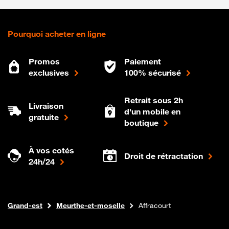
Pourquoi acheter en ligne
Promos
Paiement
exclusives
100% sécurisé
Retrait sous 2h
Livraison
d'un mobile en
gratuite
boutique
À vos cotés
Droit de rétractation
24h/24
Internet fibre
Boutique Orange
Grand-est
Meurthe-et-moselle
Affracourt