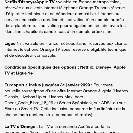
Netflix/Disney+/Apple TV :
valable en France métropolitaine,
réservée aux clients internet téléphone Orange TV sous réserve
d’éligibilité technique et de décodeur compatible. L'accès au
service nécessite la création et l'activation d'un compte auprès
de la plateforme. L’activation pourra également se faire avec les
identifiants habituels dans le cas d’un compte préexistant.
Ligue 1+ :
valable en France métropolitaine, réservée aux clients
internet téléphone Orange TV sous réserve d’éligibilité technique
et de décodeur compatible.
Conditions Spécifiques des options :
Netflix
,
Disney+
,
Apple
TV
et
Ligue 1+
Eurosport 1 inclus jusqu’au 31 janvier 2029 :
Pour toute
nouvelle souscription d’une offre Internet Orange éligible (Livebox
Classic, Livebox Up ou Livebox Max, hors
Cheat_Code_Fibre_18_26 et Séries Spéciales), sur ADSL ou sur
Fibre ou Smart TV. Cette inclusion concerne le flux linéaire de la
chaine (hors contenus à la demande et replay).
La TV d'Orange :
La TV à la demande Accès à certains
programmes (hors films) à partir du lendemain de la diffusion