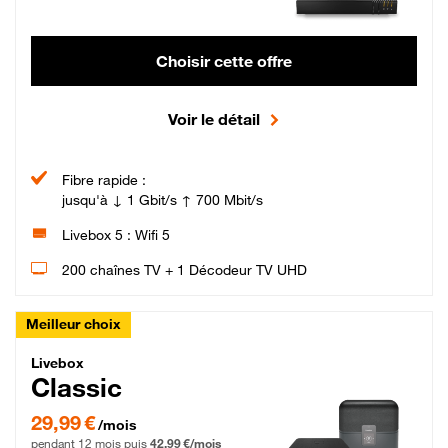
Choisir cette offre
Voir le détail
Fibre rapide :
jusqu'à ↓ 1 Gbit/s ↑ 700 Mbit/s
Livebox 5 : Wifi 5
200 chaînes TV + 1 Décodeur TV UHD
Meilleur choix
Livebox Classic Fibre
Livebox
Classic
29,99 € par mois pendant 12 mois puis 42,99 € par mois, Engagement 12 moi
29,99 €
/mois
pendant 12 mois puis
42,99 €/mois