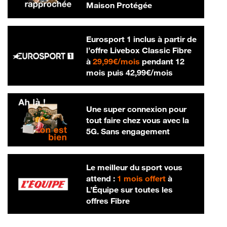
Maison Protégée
Eurosport 1 inclus à partir de
l’offre Livebox Classic Fibre
29,99 € par mois
à
29,99€/mois
pendant 12
42,99 € par m
mois puis
42,99€/mois
Une super connexion pour
tout faire chez vous avec la
5G. Sans engagement
Le meilleur du sport vous
attend :
1 mois offert
à
L’Équipe sur toutes les
offres Fibre