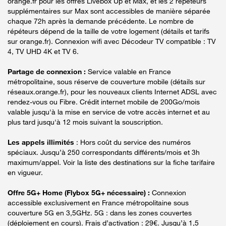
orange.fr pour les offres Livebox Up et Max, et les 2 répéteurs
supplémentaires sur Max sont accessibles de manière séparée
chaque 72h après la demande précédente. Le nombre de
répéteurs dépend de la taille de votre logement (détails et tarifs
sur orange.fr). Connexion wifi avec Décodeur TV compatible : TV
4, TV UHD 4K et TV 6.
Partage de connexion :
Service valable en France
métropolitaine, sous réserve de couverture mobile (détails sur
réseaux.orange.fr), pour les nouveaux clients Internet ADSL avec
rendez-vous ou Fibre. Crédit internet mobile de 200Go/mois
valable jusqu'à la mise en service de votre accès internet et au
plus tard jusqu'à 12 mois suivant la souscription.
Les appels illimités
: Hors coût du service des numéros
spéciaux. Jusqu’à 250 correspondants différents/mois et 3h
maximum/appel. Voir la liste des destinations sur la fiche tarifaire
en vigueur.
Offre 5G+ Home (Flybox 5G+ nécessaire) :
Connexion
accessible exclusivement en France métropolitaine sous
couverture 5G en 3,5GHz. 5G : dans les zones couvertes
(déploiement en cours). Frais d’activation : 29€. Jusqu’à 1,5