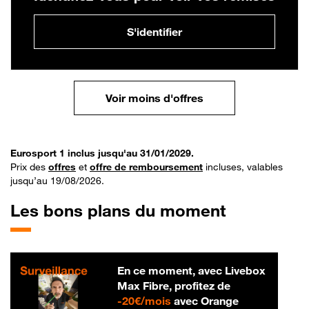
S'identifier
Voir moins d'offres
Eurosport 1 inclus jusqu'au 31/01/2029.
Prix des
offres
et
offre de remboursement
incluses, valables
jusqu’au 19/08/2026.
Les bons plans du moment
En ce moment, avec Livebox
Max Fibre, profitez de
20 € par mois
-
20€/mois
avec Orange