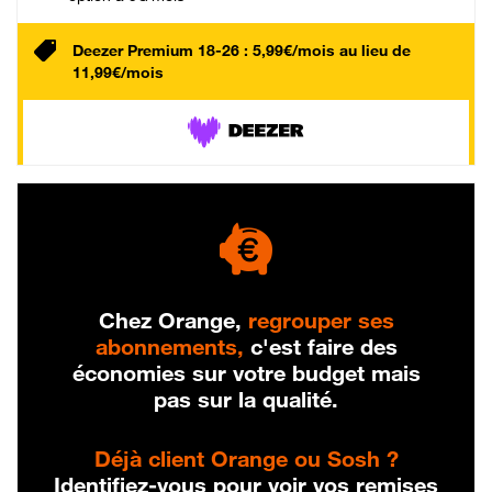
Deezer Premium 18-26 : 5,99€/mois au lieu de
11,99€/mois
Chez Orange,
regrouper ses
abonnements,
c'est faire des
économies sur votre budget mais
pas sur la qualité.
Déjà client Orange ou Sosh ?
Identifiez-vous pour voir vos remises