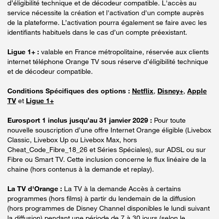
d’éligibilité technique et de décodeur compatible. L'accès au
service nécessite la création et l'activation d'un compte auprès
de la plateforme. L’activation pourra également se faire avec les
identifiants habituels dans le cas d’un compte préexistant.
Ligue 1+ :
valable en France métropolitaine, réservée aux clients
internet téléphone Orange TV sous réserve d’éligibilité technique
et de décodeur compatible.
Conditions Spécifiques des options :
Netflix
,
Disney+
,
Apple
TV
et
Ligue 1+
Eurosport 1 inclus jusqu’au 31 janvier 2029 :
Pour toute
nouvelle souscription d’une offre Internet Orange éligible (Livebox
Classic, Livebox Up ou Livebox Max, hors
Cheat_Code_Fibre_18_26 et Séries Spéciales), sur ADSL ou sur
Fibre ou Smart TV. Cette inclusion concerne le flux linéaire de la
chaine (hors contenus à la demande et replay).
La TV d'Orange :
La TV à la demande Accès à certains
programmes (hors films) à partir du lendemain de la diffusion
(hors programmes de Disney Channel disponibles le lundi suivant
la diffusion) pendant une période de 7 à 30 jours (selon le