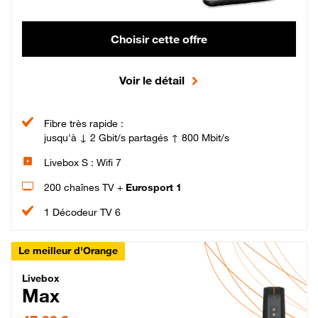
Choisir cette offre
Voir le détail
Fibre très rapide :
jusqu'à ↓ 2 Gbit/s partagés ↑ 800 Mbit/s
Livebox S : Wifi 7
200 chaînes TV +
Eurosport 1
1 Décodeur TV 6
Le meilleur d'Orange
Livebox Max Fibre
Livebox
Max
47,99 € par mois pendant 12 mois puis 57,99 € par mois, Engagement 12 moi