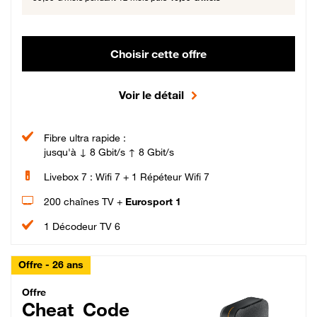
Choisir cette offre
Voir le détail
Fibre ultra rapide :
jusqu'à ↓ 8 Gbit/s ↑ 8 Gbit/s
Livebox 7 : Wifi 7 + 1 Répéteur Wifi 7
200 chaînes TV +
Eurosport 1
1 Décodeur TV 6
Offre - 26 ans
Cheat_Code Fibre_18_26
Offre
Cheat_Code