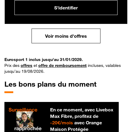
S'identifier
Voir moins d'offres
Eurosport 1 inclus jusqu'au 31/01/2029.
Prix des
offres
et
offre de remboursement
incluses, valables
jusqu’au 19/08/2026.
Les bons plans du moment
En ce moment, avec Livebox
Max Fibre, profitez de
20 € par mois
-
20€/mois
avec Orange
Maison Protégée