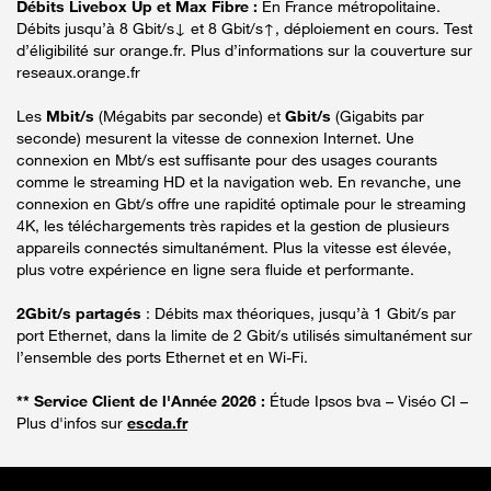
Débits Livebox Up et Max Fibre :
En France métropolitaine.
Débits jusqu’à 8 Gbit/s↓ et 8 Gbit/s↑, déploiement en cours. Test
d’éligibilité sur orange.fr. Plus d’informations sur la couverture sur
reseaux.orange.fr
Les
Mbit/s
(Mégabits par seconde) et
Gbit/s
(Gigabits par
seconde) mesurent la vitesse de connexion Internet. Une
connexion en Mbt/s est suffisante pour des usages courants
comme le streaming HD et la navigation web. En revanche, une
connexion en Gbt/s offre une rapidité optimale pour le streaming
4K, les téléchargements très rapides et la gestion de plusieurs
appareils connectés simultanément. Plus la vitesse est élevée,
plus votre expérience en ligne sera fluide et performante.
2Gbit/s partagés
: Débits max théoriques, jusqu’à 1 Gbit/s par
port Ethernet, dans la limite de 2 Gbit/s utilisés simultanément sur
l’ensemble des ports Ethernet et en Wi-Fi.
** Service Client de l'Année 2026 :
Étude Ipsos bva – Viséo CI –
Plus d'infos sur
escda.fr