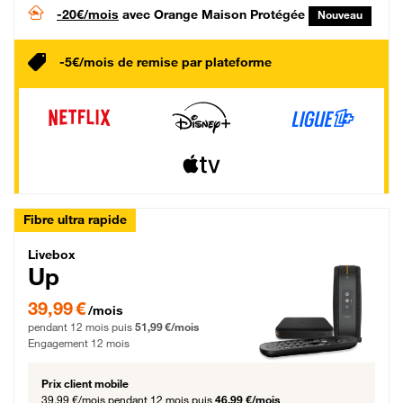
-20€/mois
avec Orange Maison Protégée
Nouveau
-5€/mois de remise par plateforme
Fibre ultra rapide
Livebox Up Fibre
Livebox
Up
39,99 € par mois pendant 12 mois puis 51,99 € par mois, Engagement 12 moi
39,99 €
/mois
pendant 12 mois puis
51,99 €/mois
Engagement 12 mois
Prix client mobile
39,99 €/mois
pendant 12 mois puis
46,99 €/mois