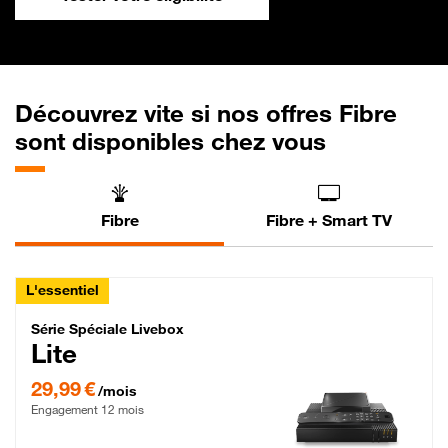
Découvrez vite si nos offres Fibre
sont disponibles chez vous
Fibre
Fibre + Smart TV
L'essentiel
Série Spéciale Livebox Lite Fibre
Série Spéciale Livebox
Lite
29,99 € par mois , Engagement 12 mois
29,99 €
/mois
Engagement 12 mois