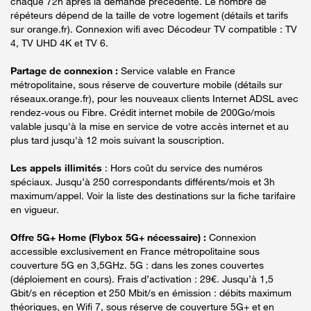
chaque 72h après la demande précédente. Le nombre de
répéteurs dépend de la taille de votre logement (détails et tarifs
sur orange.fr). Connexion wifi avec Décodeur TV compatible : TV
4, TV UHD 4K et TV 6.
Partage de connexion :
Service valable en France
métropolitaine, sous réserve de couverture mobile (détails sur
réseaux.orange.fr), pour les nouveaux clients Internet ADSL avec
rendez-vous ou Fibre. Crédit internet mobile de 200Go/mois
valable jusqu'à la mise en service de votre accès internet et au
plus tard jusqu'à 12 mois suivant la souscription.
Les appels illimités
: Hors coût du service des numéros
spéciaux. Jusqu’à 250 correspondants différents/mois et 3h
maximum/appel. Voir la liste des destinations sur la fiche tarifaire
en vigueur.
Offre 5G+ Home (Flybox 5G+ nécessaire) :
Connexion
accessible exclusivement en France métropolitaine sous
couverture 5G en 3,5GHz. 5G : dans les zones couvertes
(déploiement en cours). Frais d’activation : 29€. Jusqu’à 1,5
Gbit/s en réception et 250 Mbit/s en émission : débits maximum
théoriques, en Wifi 7, sous réserve de couverture 5G+ et en