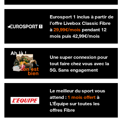
Eurosport 1 inclus à partir de
l’offre Livebox Classic Fibre
29,99 € par mois
à
29,99€/mois
pendant 12
42,99 € par m
mois puis
42,99€/mois
Une super connexion pour
tout faire chez vous avec la
5G. Sans engagement
Le meilleur du sport vous
attend :
1 mois offert
à
L’Équipe sur toutes les
offres Fibre