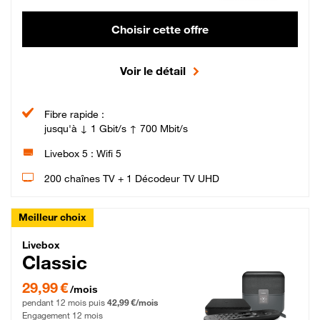
Choisir cette offre
Voir le détail
Fibre rapide :
jusqu'à ↓ 1 Gbit/s ↑ 700 Mbit/s
Livebox 5 : Wifi 5
200 chaînes TV + 1 Décodeur TV UHD
Meilleur choix
Livebox Classic Fibre
Livebox
Classic
29,99 € par mois pendant 12 mois puis 42,99 € par mois, Engagement 12 moi
29,99 €
/mois
pendant 12 mois puis
42,99 €/mois
Engagement 12 mois