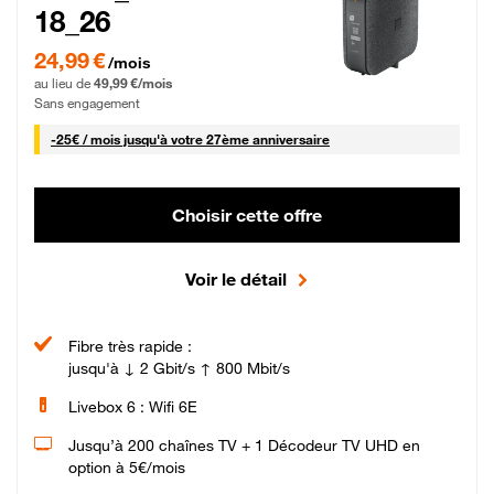
18_26
24,99 € par mois pendant 0 mois puis 49,99 € par mois, Sans engagement
24,99 €
/mois
au lieu de
49,99 €/mois
Sans engagement
25 € par mois
-
25€ / mois
jusqu'à votre 27ème anniversaire
Choisir cette offre
Voir le détail
Fibre très rapide :
jusqu'à ↓ 2 Gbit/s ↑ 800 Mbit/s
Livebox 6 : Wifi 6E
Jusqu’à 200 chaînes TV + 1 Décodeur TV UHD en
option à 5€/mois