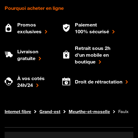
Pourquoi acheter en ligne
Promos
Paiement
exclusives
100% sécurisé
Retrait sous 2h
Livraison
d'un mobile en
gratuite
boutique
À vos cotés
Droit de rétractation
24h/24
Boutique Orange
Internet fibre
Grand-est
Meurthe-et-moselle
Faulx