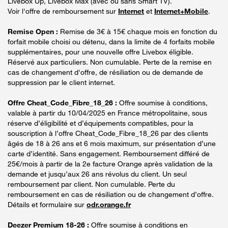
Livebox Up, Livebox Max (avec ou sans Smart TV).
Voir l'offre de remboursement sur
Internet
et
Internet+Mobile
.
Remise Open :
Remise de 3€ à 15€ chaque mois en fonction du
forfait mobile choisi ou détenu, dans la limite de 4 forfaits mobile
supplémentaires, pour une nouvelle offre Livebox éligible.
Réservé aux particuliers. Non cumulable. Perte de la remise en
cas de changement d'offre, de résiliation ou de demande de
suppression par le client internet.
Offre Cheat_Code_Fibre_18_26 :
Offre soumise à conditions,
valable à partir du 10/04/2025 en France métropolitaine, sous
réserve d’éligibilité et d’équipements compatibles, pour la
souscription à l’offre Cheat_Code_Fibre_18_26 par des clients
âgés de 18 à 26 ans et 6 mois maximum, sur présentation d’une
carte d’identité. Sans engagement. Remboursement différé de
25€/mois à partir de la 2e facture Orange après validation de la
demande et jusqu’aux 26 ans révolus du client. Un seul
remboursement par client. Non cumulable. Perte du
remboursement en cas de résiliation ou de changement d’offre.
Détails et formulaire sur
odr.orange.fr
Deezer Premium 18-26 :
Offre soumise à conditions en