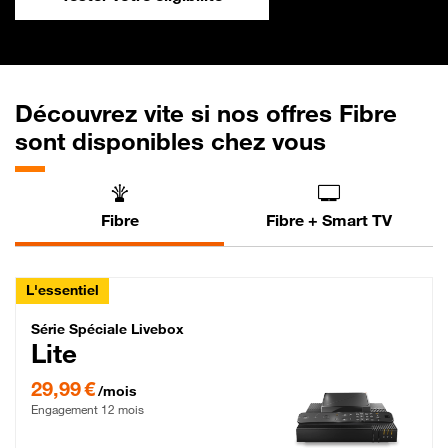
Découvrez vite si nos offres Fibre
sont disponibles chez vous
Fibre
Fibre + Smart TV
L'essentiel
Série Spéciale Livebox Lite Fibre
Série Spéciale Livebox
Lite
29,99 € par mois , Engagement 12 mois
29,99 €
/mois
Engagement 12 mois