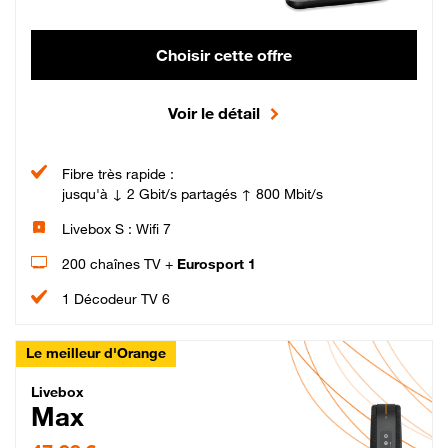
Choisir cette offre
Voir le détail
Fibre très rapide :
jusqu'à ↓ 2 Gbit/s partagés ↑ 800 Mbit/s
Livebox S : Wifi 7
200 chaînes TV +
Eurosport 1
1 Décodeur TV 6
Le meilleur d'Orange
Livebox Max Fibre
Livebox
Max
47,99 € par mois pendant 12 mois puis 57,99 € par mois, Engagement 12 moi