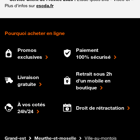
Plus d'infos sur
escda.fr
Pourquoi acheter en ligne
Promos
Paiement
exclusives
100% sécurisé
Retrait sous 2h
Livraison
d'un mobile en
gratuite
boutique
À vos cotés
Droit de rétractation
24h/24
Internet fibre
Boutique Orange
Grand-est
Meurthe-et-moselle
Ville-au-montois