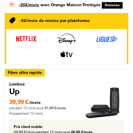
-20€/mois
avec Orange Maison Protégée
Nouveau
-5€/mois de remise par plateforme
Fibre ultra rapide
Livebox Up Fibre
Livebox
Up
39,99 € par mois pendant 12 mois puis 51,99 € par mois, Engagement 12 moi
39,99 €
/mois
pendant 12 mois puis
51,99 €/mois
Engagement 12 mois
Prix client mobile
39,99 €/mois
pendant 12 mois puis
46,99 €/mois