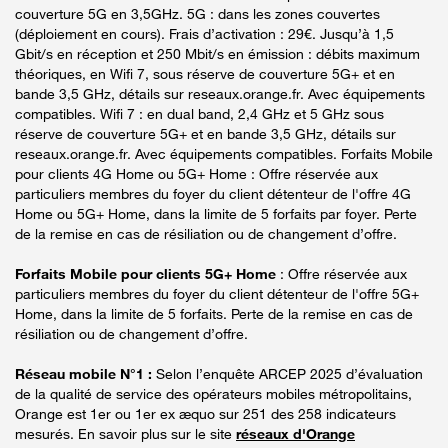
couverture 5G en 3,5GHz. 5G : dans les zones couvertes
(déploiement en cours). Frais d’activation : 29€. Jusqu’à 1,5
Gbit/s en réception et 250 Mbit/s en émission : débits maximum
théoriques, en Wifi 7, sous réserve de couverture 5G+ et en
bande 3,5 GHz, détails sur reseaux.orange.fr. Avec équipements
compatibles. Wifi 7 : en dual band, 2,4 GHz et 5 GHz sous
réserve de couverture 5G+ et en bande 3,5 GHz, détails sur
reseaux.orange.fr. Avec équipements compatibles. Forfaits Mobile
pour clients 4G Home ou 5G+ Home : Offre réservée aux
particuliers membres du foyer du client détenteur de l'offre 4G
Home ou 5G+ Home, dans la limite de 5 forfaits par foyer. Perte
de la remise en cas de résiliation ou de changement d’offre.
Forfaits Mobile pour clients 5G+ Home
: Offre réservée aux
particuliers membres du foyer du client détenteur de l'offre 5G+
Home, dans la limite de 5 forfaits. Perte de la remise en cas de
résiliation ou de changement d’offre.
Réseau mobile N°1 :
Selon l’enquête ARCEP 2025 d’évaluation
de la qualité de service des opérateurs mobiles métropolitains,
Orange est 1er ou 1er ex æquo sur 251 des 258 indicateurs
mesurés. En savoir plus sur le site
réseaux d'Orange