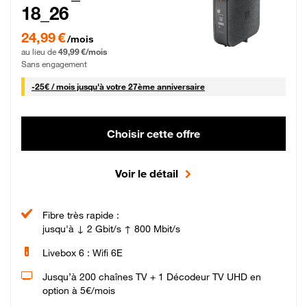
18_26
24,99 € par mois pendant 0 mois puis 49,99 € par mois, Sans engagement
24,99 €
/mois
au lieu de
49,99 €/mois
Sans engagement
25 € par mois
-
25€ / mois
jusqu'à votre 27ème anniversaire
Choisir cette offre
Voir le détail
Fibre très rapide :
jusqu'à ↓ 2 Gbit/s ↑ 800 Mbit/s
Livebox 6 : Wifi 6E
Jusqu’à 200 chaînes TV + 1 Décodeur TV UHD en
option à 5€/mois