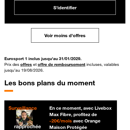
S'identifier
Voir moins d'offres
Eurosport 1 inclus jusqu'au 31/01/2029.
Prix des
offres
et
offre de remboursement
incluses, valables
jusqu’au 19/08/2026.
Les bons plans du moment
En ce moment, avec Livebox
Max Fibre, profitez de
20 € par mois
-
20€/mois
avec Orange
Maison Protégée