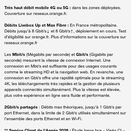
Très haut débit mobile 4G ou 5G :
dans les zones déployées.
Couverture sur reseaux.orange.fr.
Débits Livebox Up et Max Fibre :
En France métropolitaine.
Débits jusqu’à 8 Gbit/s↓ et 8 Gbit/s↑, déploiement en cours. Test
d’éligibilité sur orange.fr. Plus d’informations sur la couverture sur
reseaux.orange.fr
Les
Mbit/s
(Mégabits par seconde) et
Gbit/s
(Gigabits par
seconde) mesurent la vitesse de connexion Internet. Une
connexion en Mbt/s est suffisante pour des usages courants
comme le streaming HD et la navigation web. En revanche, une
connexion en Gbt/s offre une rapidité optimale pour le streaming
4K, les téléchargements très rapides et la gestion de plusieurs
appareils connectés simultanément. Plus la vitesse est élevée,
plus votre expérience en ligne sera fluide et performante.
2Gbit/s partagés
: Débits max théoriques, jusqu’à 1 Gbit/s par
port Ethernet, dans la limite de 2 Gbit/s utilisés simultanément sur
l’ensemble des ports Ethernet et en Wi-Fi.
** Service Client de l'Année 2026 :
Étude Ipsos bva – Viséo CI –