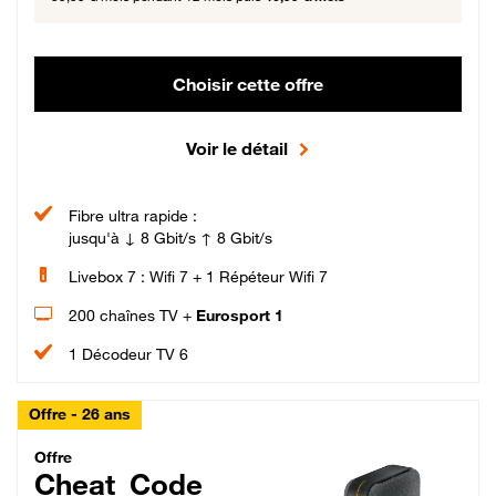
Choisir cette offre
Voir le détail
Fibre ultra rapide :
jusqu'à ↓ 8 Gbit/s ↑ 8 Gbit/s
Livebox 7 : Wifi 7 + 1 Répéteur Wifi 7
200 chaînes TV +
Eurosport 1
1 Décodeur TV 6
Offre - 26 ans
Cheat_Code Fibre_18_26
Offre
Cheat_Code