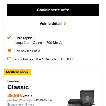
Choisir cette offre
Voir le détail
Fibre rapide :
jusqu'à ↓ 1 Gbit/s ↑ 700 Mbit/s
Livebox 5 : Wifi 5
200 chaînes TV + 1 Décodeur TV UHD
Meilleur choix
Livebox Classic Fibre
Livebox
Classic
29,99 € par mois pendant 12 mois puis 42,99 € par mois, Engagement 12 moi
29,99 €
/mois
pendant 12 mois puis
42,99 €/mois
Engagement 12 mois