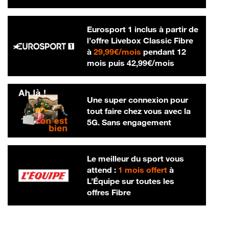
Eurosport 1 inclus à partir de
l’offre Livebox Classic Fibre
29,99 € par mois
à
29,99€/mois
pendant 12
42,99 € par m
mois puis
42,99€/mois
Une super connexion pour
tout faire chez vous avec la
5G. Sans engagement
Le meilleur du sport vous
attend :
1 mois offert
à
L’Équipe sur toutes les
offres Fibre