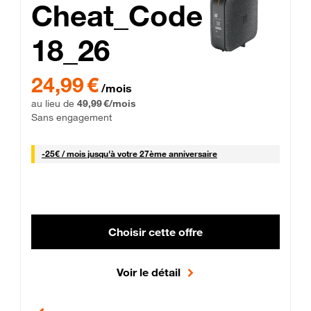
Cheat_Code
18_26
 Engagement 12 mois
24,99 € par mois pendant 0 mois puis 49,99 € par mois, Sans 
24,99 €
/mois
au lieu de
49,99 €/mois
Sans engagement
25 € par mois
-
25€ / mois
jusqu'à votre 27ème anniversaire
Choisir cette offre
Voir le détail