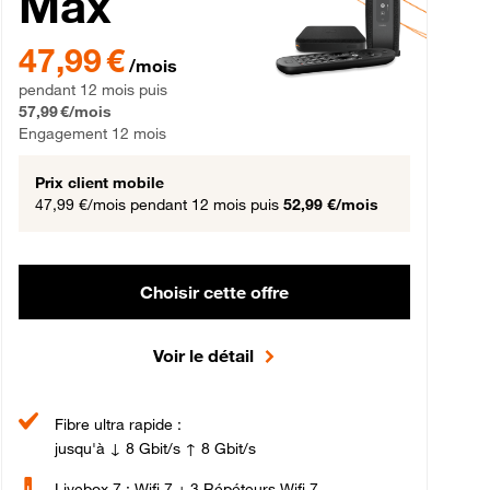
Max
gement 12 mois
47,99 € par mois pendant 12 mois puis 57,99 € par mois, Engageme
47,99 €
/mois
pendant 12 mois puis
57,99 €/mois
Engagement 12 mois
Prix client mobile
47,99 €/mois
pendant 12 mois puis
52,99 €/mois
Choisir cette offre
Voir le détail
Fibre ultra rapide :
jusqu'à ↓ 8 Gbit/s ↑ 8 Gbit/s
Livebox 7 : Wifi 7 + 3 Répéteurs Wifi 7