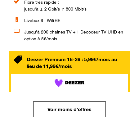
Fibre très rapide :
jusqu'à ↓ 2 Gbit/s ↑ 800 Mbit/s
Livebox 6 : Wifi 6E
Jusqu’à 200 chaînes TV + 1 Décodeur TV UHD en
option à 5€/mois
Deezer Premium 18-26 : 5,99€/mois au
lieu de 11,99€/mois
Voir moins d'offres