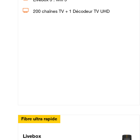
200 chaînes TV + 1 Décodeur TV UHD
Fibre ultra rapide
Livebox Up Fibre
Livebox