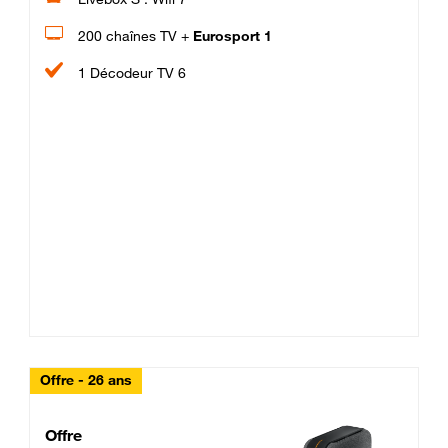
200 chaînes TV +
Eurosport 1
1 Décodeur TV 6
Offre - 26 ans
Cheat_Code Fibre_18_26
Offre