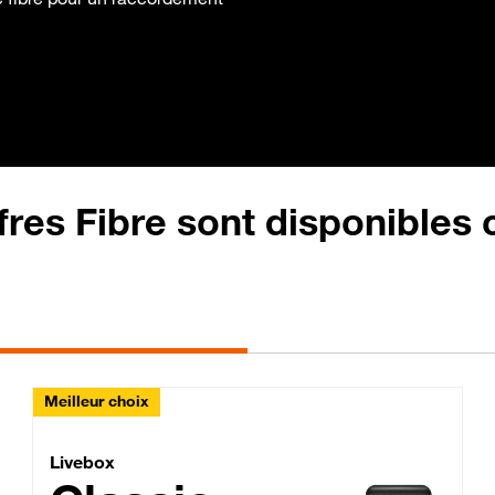
fres Fibre sont disponibles
Meilleur choix
Lite Fibre
Livebox Classic Fibre
Livebox