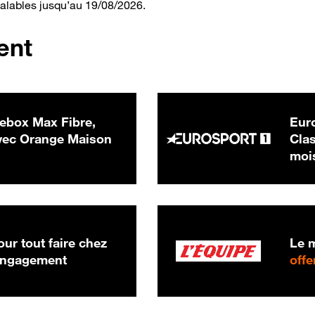
valables jusqu’au 19/08/2026.
ent
ebox Max Fibre,
Euro
 € par mois
ec Orange Maison
Clas
moi
ur tout faire chez
Le m
 engagement
offe