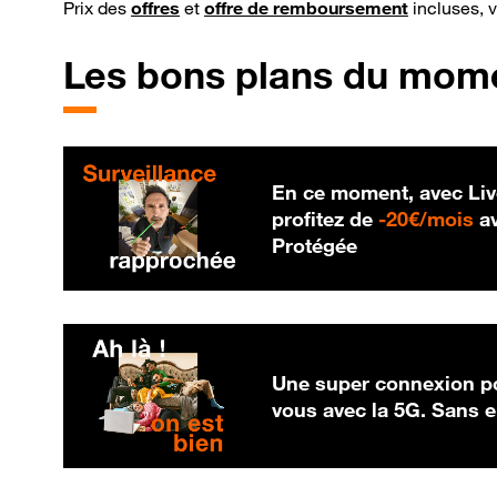
Prix des
offres
et
offre de remboursement
incluses, 
Les bons plans du mom
En ce moment, avec Liv
20
profitez de
-
20€/mois
av
Protégée
Une super connexion po
vous avec la 5G. Sans