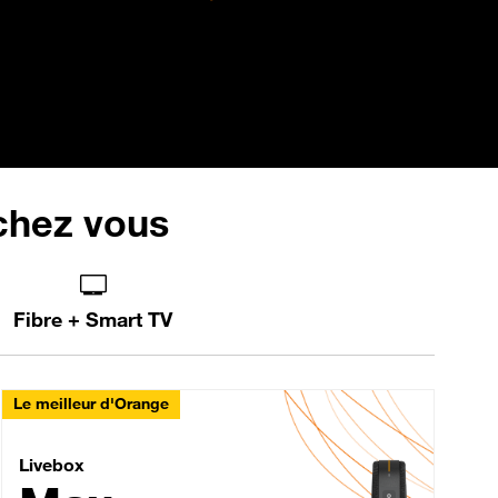
 chez vous
Fibre + Smart TV
Le meilleur d'Orange
Livebox Max Fibre
Livebox