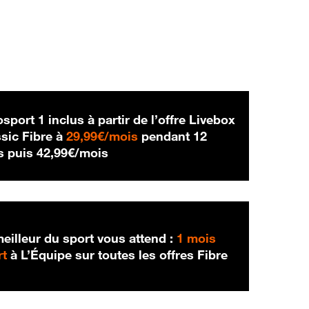
sport 1 inclus à partir de l’offre Livebox
29,99 € par mois
sic Fibre à
29,99€/mois
pendant 12
42,99 € par mois
s puis
42,99€/mois
eilleur du sport vous attend :
1 mois
rt
à L’Équipe sur toutes les offres Fibre