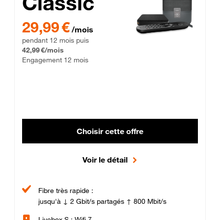
Classic
29,99 € par mois pendant 12 mois puis 42,99 € par mois, Enga
29,99 €
/mois
pendant 12 mois puis
42,99 €/mois
Engagement 12 mois
Choisir cette offre
Voir le détail
Fibre très rapide :
jusqu'à ↓ 2 Gbit/s partagés ↑ 800 Mbit/s
Livebox S : Wifi 7