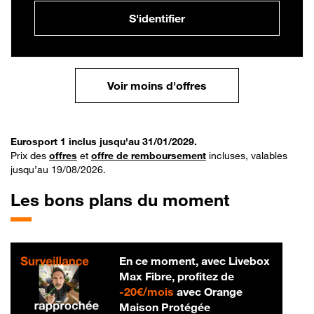
S'identifier
Voir moins d'offres
Eurosport 1 inclus jusqu'au 31/01/2029.
Prix des
offres
et
offre de remboursement
incluses, valables
jusqu’au 19/08/2026.
Les bons plans du moment
En ce moment, avec Livebox
Max Fibre, profitez de
20 € par mois
-
20€/mois
avec Orange
Maison Protégée