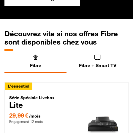
Découvrez vite si nos offres Fibre
sont disponibles chez vous
Fibre
Fibre + Smart TV
L'essentiel
Série Spéciale Livebox Lite Fibre
Série Spéciale Livebox
Lite
29,99 € par mois , Engagement 12 mois
29,99 €
/mois
Engagement 12 mois