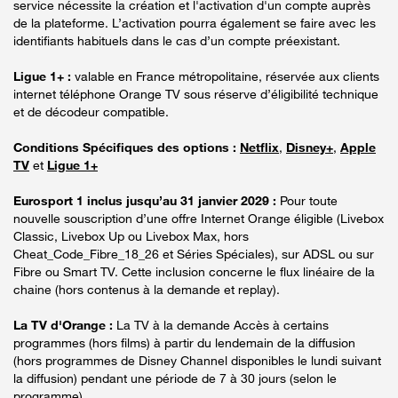
service nécessite la création et l'activation d'un compte auprès
de la plateforme. L’activation pourra également se faire avec les
identifiants habituels dans le cas d’un compte préexistant.
Ligue 1+ :
valable en France métropolitaine, réservée aux clients
internet téléphone Orange TV sous réserve d’éligibilité technique
et de décodeur compatible.
Conditions Spécifiques des options :
Netflix
,
Disney+
,
Apple
TV
et
Ligue 1+
Eurosport 1 inclus jusqu’au 31 janvier 2029 :
Pour toute
nouvelle souscription d’une offre Internet Orange éligible (Livebox
Classic, Livebox Up ou Livebox Max, hors
Cheat_Code_Fibre_18_26 et Séries Spéciales), sur ADSL ou sur
Fibre ou Smart TV. Cette inclusion concerne le flux linéaire de la
chaine (hors contenus à la demande et replay).
La TV d'Orange :
La TV à la demande Accès à certains
programmes (hors films) à partir du lendemain de la diffusion
(hors programmes de Disney Channel disponibles le lundi suivant
la diffusion) pendant une période de 7 à 30 jours (selon le
programme).