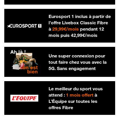
Eurosport 1 inclus à partir de
l’offre Livebox Classic Fibre
29,99 € par mois
à
29,99€/mois
pendant 12
42,99 € par m
mois puis
42,99€/mois
Une super connexion pour
tout faire chez vous avec la
5G. Sans engagement
Le meilleur du sport vous
attend :
1 mois offert
à
L’Équipe sur toutes les
offres Fibre