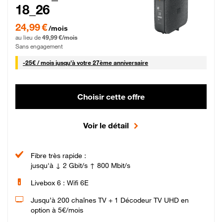
18_26
24,99 € par mois pendant 0 mois puis 49,99 € par mois, Sans engagement
24,99 €
/mois
au lieu de
49,99 €/mois
Sans engagement
25 € par mois
-
25€ / mois
jusqu'à votre 27ème anniversaire
Choisir cette offre
Voir le détail
Fibre très rapide :
jusqu'à ↓ 2 Gbit/s ↑ 800 Mbit/s
Livebox 6 : Wifi 6E
Jusqu’à 200 chaînes TV + 1 Décodeur TV UHD en
option à 5€/mois