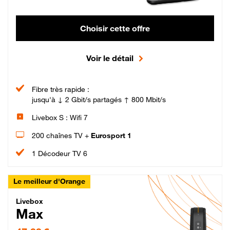
Choisir cette offre
Voir le détail
Fibre très rapide :
jusqu'à ↓ 2 Gbit/s partagés ↑ 800 Mbit/s
Livebox S : Wifi 7
200 chaînes TV +
Eurosport 1
1 Décodeur TV 6
Le meilleur d'Orange
Livebox Max Fibre
Livebox
Max
47,99 € par mois pendant 12 mois puis 57,99 € par mois, Engagement 12 moi