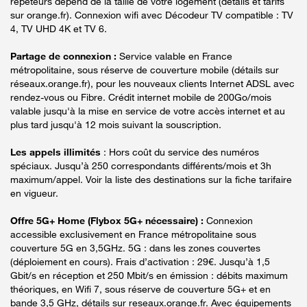
répéteurs dépend de la taille de votre logement (détails et tarifs
sur orange.fr). Connexion wifi avec Décodeur TV compatible : TV
4, TV UHD 4K et TV 6.
Partage de connexion :
Service valable en France
métropolitaine, sous réserve de couverture mobile (détails sur
réseaux.orange.fr), pour les nouveaux clients Internet ADSL avec
rendez-vous ou Fibre. Crédit internet mobile de 200Go/mois
valable jusqu'à la mise en service de votre accès internet et au
plus tard jusqu'à 12 mois suivant la souscription.
Les appels illimités
: Hors coût du service des numéros
spéciaux. Jusqu’à 250 correspondants différents/mois et 3h
maximum/appel. Voir la liste des destinations sur la fiche tarifaire
en vigueur.
Offre 5G+ Home (Flybox 5G+ nécessaire) :
Connexion
accessible exclusivement en France métropolitaine sous
couverture 5G en 3,5GHz. 5G : dans les zones couvertes
(déploiement en cours). Frais d’activation : 29€. Jusqu’à 1,5
Gbit/s en réception et 250 Mbit/s en émission : débits maximum
théoriques, en Wifi 7, sous réserve de couverture 5G+ et en
bande 3,5 GHz, détails sur reseaux.orange.fr. Avec équipements