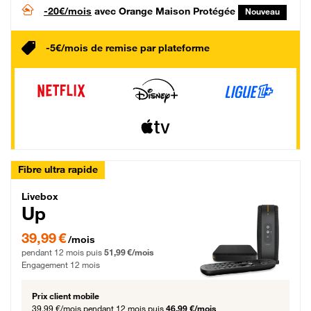
-20€/mois
avec Orange Maison Protégée
Nouveau
-5€/mois de remise par plateforme
Fibre ultra rapide
Livebox Up Fibre
Livebox
Up
39,99 € par mois pendant 12 mois puis 51,99 € par mois, Engagement 12 moi
39,99 €
/mois
pendant 12 mois puis
51,99 €/mois
Engagement 12 mois
Prix client mobile
39,99 €/mois
pendant 12 mois puis
46,99 €/mois