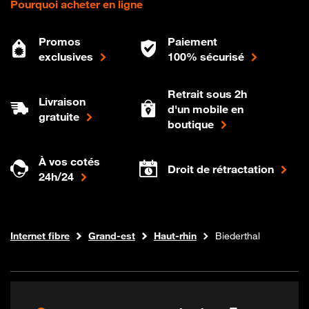
Pourquoi acheter en ligne
Promos
Paiement
exclusives
100% sécurisé
Retrait sous 2h
Livraison
d'un mobile en
gratuite
boutique
À vos cotés
Droit de rétractation
24h/24
Boutique Orange
Internet fibre
Grand-est
Haut-rhin
Biederthal