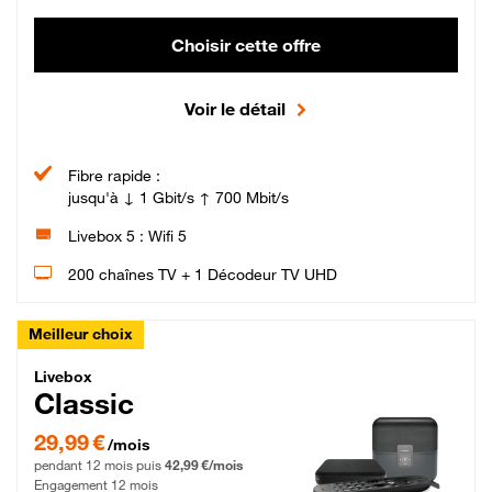
Choisir cette offre
Voir le détail
Fibre rapide :
jusqu'à ↓ 1 Gbit/s ↑ 700 Mbit/s
Livebox 5 : Wifi 5
200 chaînes TV + 1 Décodeur TV UHD
Meilleur choix
Livebox Classic Fibre
Livebox
Classic
29,99 € par mois pendant 12 mois puis 42,99 € par mois, Engagement 12 moi
29,99 €
/mois
pendant 12 mois puis
42,99 €/mois
Engagement 12 mois