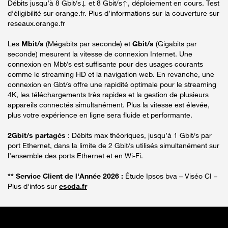
Débits jusqu’à 8 Gbit/s↓ et 8 Gbit/s↑, déploiement en cours. Test
d’éligibilité sur orange.fr. Plus d’informations sur la couverture sur
reseaux.orange.fr
Les
Mbit/s
(Mégabits par seconde) et
Gbit/s
(Gigabits par
seconde) mesurent la vitesse de connexion Internet. Une
connexion en Mbt/s est suffisante pour des usages courants
comme le streaming HD et la navigation web. En revanche, une
connexion en Gbt/s offre une rapidité optimale pour le streaming
4K, les téléchargements très rapides et la gestion de plusieurs
appareils connectés simultanément. Plus la vitesse est élevée,
plus votre expérience en ligne sera fluide et performante.
2Gbit/s partagés
: Débits max théoriques, jusqu’à 1 Gbit/s par
port Ethernet, dans la limite de 2 Gbit/s utilisés simultanément sur
l’ensemble des ports Ethernet et en Wi-Fi.
** Service Client de l'Année 2026 :
Étude Ipsos bva – Viséo CI –
Plus d'infos sur
escda.fr