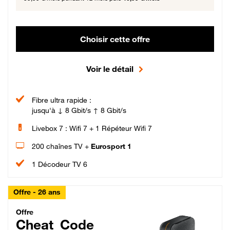
Choisir cette offre
Voir le détail
Fibre ultra rapide :
jusqu'à ↓ 8 Gbit/s ↑ 8 Gbit/s
Livebox 7 : Wifi 7 + 1 Répéteur Wifi 7
200 chaînes TV +
Eurosport 1
1 Décodeur TV 6
Offre - 26 ans
Cheat_Code Fibre_18_26
Offre
Cheat_Code