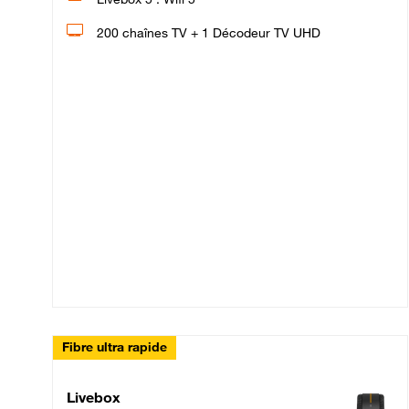
200 chaînes TV + 1 Décodeur TV UHD
Fibre ultra rapide
Livebox Up Fibre
Livebox