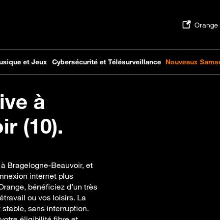
ive à
r (10).
e à Bragelogne-Beauvoir, et
nnexion internet plus
Orange, bénéficiez d’un très
travail ou vos loisirs. La
stable, sans interruption.
tre éligibilité fibre et