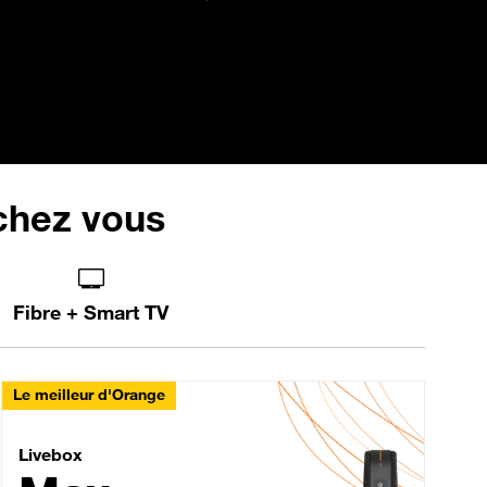
 chez vous
Fibre + Smart TV
Le meilleur d'Orange
Livebox Max Fibre
Livebox