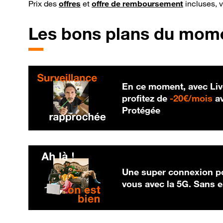
Prix des
offres
et
offre de remboursement
incluses, 
Les bons plans du mom
En ce moment, avec Liv
20
profitez de
-
20€/mois
av
Protégée
Une super connexion po
vous avec la 5G. Sans