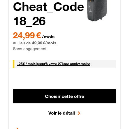
Cheat_Code
18_26
 Engagement 12 mois
24,99 € par mois pendant 0 mois puis 49,99 € par mois, Sans 
24,99 €
/mois
au lieu de
49,99 €/mois
Sans engagement
25 € par mois
-
25€ / mois
jusqu'à votre 27ème anniversaire
Choisir cette offre
Voir le détail