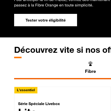
passez à la Fibre Orange en toute simplicité.
Tester votre éligibilité
Découvrez vite si nos of
Fibre
L'essentiel
Série Spéciale Livebox 
Série Spéciale Livebox