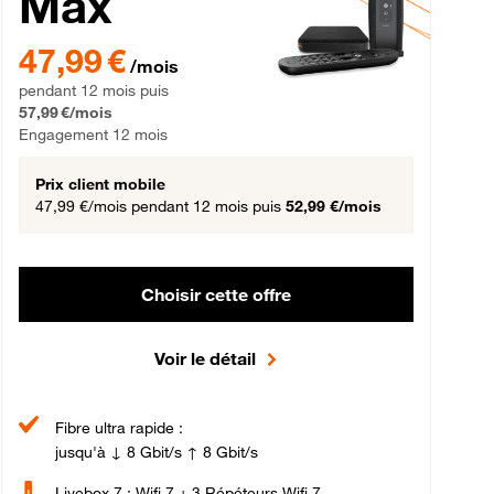
Max
gement 12 mois
47,99 € par mois pendant 12 mois puis 57,99 € par mois, Engageme
47,99 €
/mois
pendant 12 mois puis
57,99 €/mois
Engagement 12 mois
Prix client mobile
47,99 €/mois
pendant 12 mois puis
52,99 €/mois
Choisir cette offre
Voir le détail
Fibre ultra rapide :
jusqu'à ↓ 8 Gbit/s ↑ 8 Gbit/s
Livebox 7 : Wifi 7 + 3 Répéteurs Wifi 7