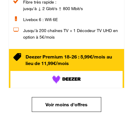
Fibre très rapide :
jusqu'à ↓ 2 Gbit/s ↑ 800 Mbit/s
Livebox 6 : Wifi 6E
Jusqu’à 200 chaînes TV + 1 Décodeur TV UHD en
option à 5€/mois
Deezer Premium 18-26 : 5,99€/mois au
lieu de 11,99€/mois
Voir moins d'offres