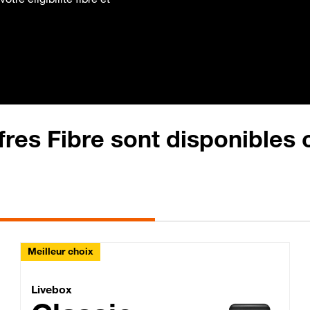
fres Fibre sont disponibles
Meilleur choix
Lite Fibre
Livebox Classic Fibre
Livebox