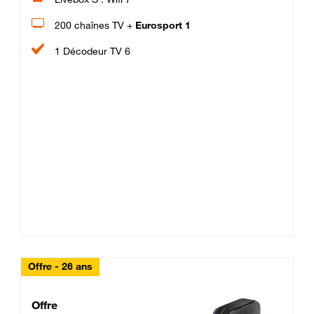
200 chaînes TV +
Eurosport 1
1 Décodeur TV 6
Offre - 26 ans
Cheat_Code Fibre_18_26
Offre