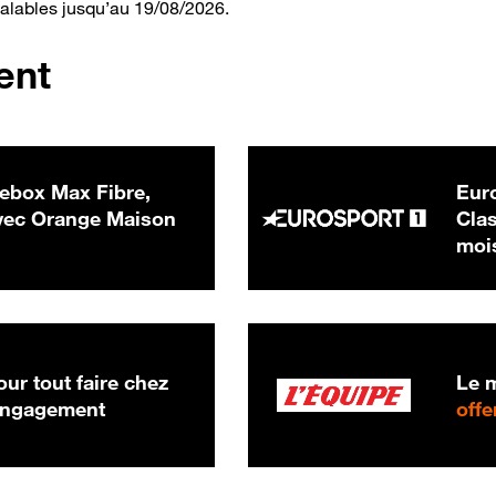
valables jusqu’au 19/08/2026.
ent
ebox Max Fibre,
Euro
 € par mois
ec Orange Maison
Clas
moi
ur tout faire chez
Le m
 engagement
offe