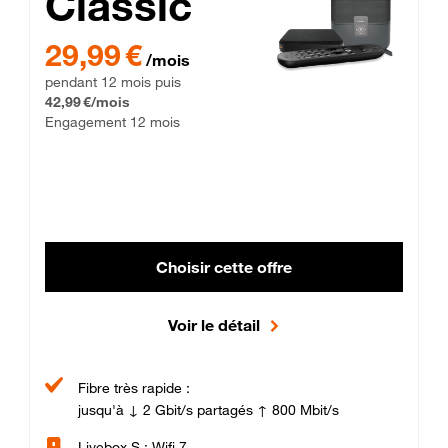
Classic
29,99 € par mois pendant 12 mois puis 42,99 € par mois, Enga
29,99 €
/mois
pendant 12 mois puis
42,99 €/mois
Engagement 12 mois
Choisir cette offre
Voir le détail
Fibre très rapide :
jusqu'à ↓ 2 Gbit/s partagés ↑ 800 Mbit/s
Livebox S : Wifi 7