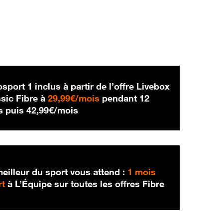
sport 1 inclus à partir de l’offre Livebox
29,99 € par mois
sic Fibre à
29,99€/mois
pendant 12
42,99 € par mois
s puis
42,99€/mois
eilleur du sport vous attend :
1 mois
rt
à L’Équipe sur toutes les offres Fibre