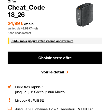
Cheat_Code Fibre_18_26
Offre
Cheat_Code
18_26
24,99 € par mois pendant 0 mois puis 49,99 € par mois, Sans engagement
24,99 €
/mois
au lieu de
49,99 €/mois
Sans engagement
25 € par mois
-
25€ / mois
jusqu'à votre 27ème anniversaire
Choisir cette offre
Voir le détail
Fibre très rapide :
jusqu'à ↓ 2 Gbit/s ↑ 800 Mbit/s
Livebox 6 : Wifi 6E
Jusqu’à 200 chaînes TV + 1 Décodeur TV UHD en