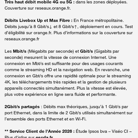
Très haut débit mobile 4G ou 5G :
dans les zones déployées.
Couverture sur reseaux.orange.fr.
Débits Livebox Up et Max Fibre :
En France métropolitaine.
Débits jusqu’à 8 Gbit/s↓ et 8 Gbit/s↑, déploiement en cours. Test
d’éligibilité sur orange.fr. Plus d’informations sur la couverture sur
reseaux.orange.fr
Les
Mbit/s
(Mégabits par seconde) et
Gbit/s
(Gigabits par
seconde) mesurent la vitesse de connexion Internet. Une
connexion en Mbt/s est suffisante pour des usages courants
comme le streaming HD et la navigation web. En revanche, une
connexion en Gbt/s offre une rapidité optimale pour le streaming
4K, les téléchargements très rapides et la gestion de plusieurs
appareils connectés simultanément. Plus la vitesse est élevée,
plus votre expérience en ligne sera fluide et performante.
2Gbit/s partagés
: Débits max théoriques, jusqu’à 1 Gbit/s par
port Ethernet, dans la limite de 2 Gbit/s utilisés simultanément sur
l’ensemble des ports Ethernet et en Wi-Fi.
** Service Client de l'Année 2026 :
Étude Ipsos bva – Viséo CI –
Plus d'infos sur
escda.fr