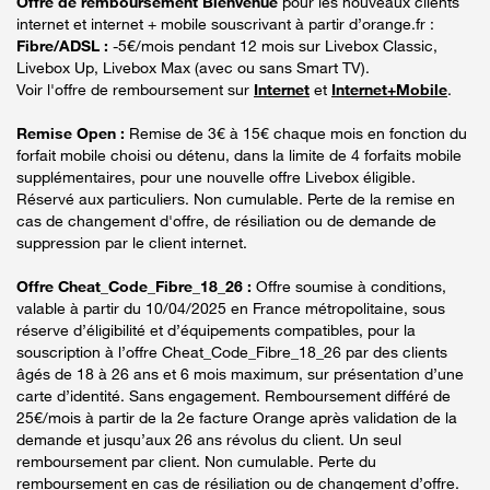
Offre de remboursement Bienvenue
pour les nouveaux clients
internet et internet + mobile souscrivant à partir d’orange.fr :
Fibre/ADSL :
-5€/mois pendant 12 mois sur Livebox Classic,
Livebox Up, Livebox Max (avec ou sans Smart TV).
Voir l'offre de remboursement sur
Internet
et
Internet+Mobile
.
Remise Open :
Remise de 3€ à 15€ chaque mois en fonction du
forfait mobile choisi ou détenu, dans la limite de 4 forfaits mobile
supplémentaires, pour une nouvelle offre Livebox éligible.
Réservé aux particuliers. Non cumulable. Perte de la remise en
cas de changement d'offre, de résiliation ou de demande de
suppression par le client internet.
Offre Cheat_Code_Fibre_18_26 :
Offre soumise à conditions,
valable à partir du 10/04/2025 en France métropolitaine, sous
réserve d’éligibilité et d’équipements compatibles, pour la
souscription à l’offre Cheat_Code_Fibre_18_26 par des clients
âgés de 18 à 26 ans et 6 mois maximum, sur présentation d’une
carte d’identité. Sans engagement. Remboursement différé de
25€/mois à partir de la 2e facture Orange après validation de la
demande et jusqu’aux 26 ans révolus du client. Un seul
remboursement par client. Non cumulable. Perte du
remboursement en cas de résiliation ou de changement d’offre.