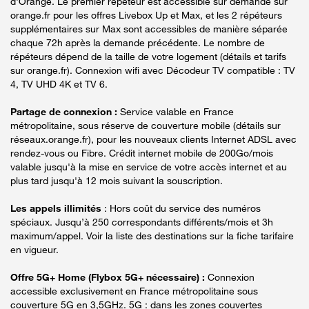
d'Orange. Le premier répéteur est accessible sur demande sur
orange.fr pour les offres Livebox Up et Max, et les 2 répéteurs
supplémentaires sur Max sont accessibles de manière séparée
chaque 72h après la demande précédente. Le nombre de
répéteurs dépend de la taille de votre logement (détails et tarifs
sur orange.fr). Connexion wifi avec Décodeur TV compatible : TV
4, TV UHD 4K et TV 6.
Partage de connexion :
Service valable en France
métropolitaine, sous réserve de couverture mobile (détails sur
réseaux.orange.fr), pour les nouveaux clients Internet ADSL avec
rendez-vous ou Fibre. Crédit internet mobile de 200Go/mois
valable jusqu'à la mise en service de votre accès internet et au
plus tard jusqu'à 12 mois suivant la souscription.
Les appels illimités
: Hors coût du service des numéros
spéciaux. Jusqu’à 250 correspondants différents/mois et 3h
maximum/appel. Voir la liste des destinations sur la fiche tarifaire
en vigueur.
Offre 5G+ Home (Flybox 5G+ nécessaire) :
Connexion
accessible exclusivement en France métropolitaine sous
couverture 5G en 3,5GHz. 5G : dans les zones couvertes