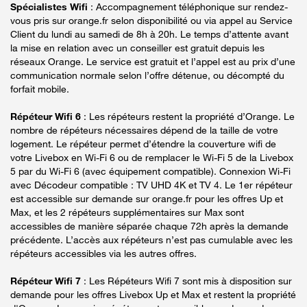
Spécialistes Wifi
: Accompagnement téléphonique sur rendez-
vous pris sur orange.fr selon disponibilité ou via appel au Service
Client du lundi au samedi de 8h à 20h. Le temps d’attente avant
la mise en relation avec un conseiller est gratuit depuis les
réseaux Orange. Le service est gratuit et l’appel est au prix d’une
communication normale selon l’offre détenue, ou décompté du
forfait mobile.
Répéteur Wifi 6
: Les répéteurs restent la propriété d’Orange. Le
nombre de répéteurs nécessaires dépend de la taille de votre
logement. Le répéteur permet d’étendre la couverture wifi de
votre Livebox en Wi-Fi 6 ou de remplacer le Wi-Fi 5 de la Livebox
5 par du Wi-Fi 6 (avec équipement compatible). Connexion Wi-Fi
avec Décodeur compatible : TV UHD 4K et TV 4. Le 1er répéteur
est accessible sur demande sur orange.fr pour les offres Up et
Max, et les 2 répéteurs supplémentaires sur Max sont
accessibles de manière séparée chaque 72h après la demande
précédente. L’accès aux répéteurs n’est pas cumulable avec les
répéteurs accessibles via les autres offres.
Répéteur Wifi 7
: Les Répéteurs Wifi 7 sont mis à disposition sur
demande pour les offres Livebox Up et Max et restent la propriété