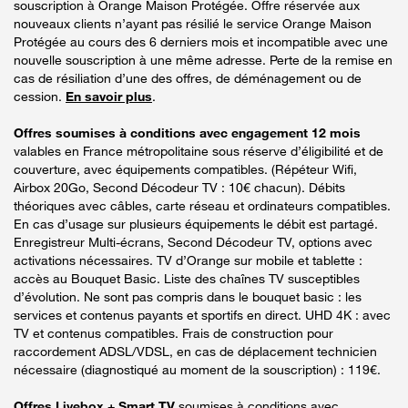
souscription à Orange Maison Protégée. Offre réservée aux
nouveaux clients n’ayant pas résilié le service Orange Maison
Protégée au cours des 6 derniers mois et incompatible avec une
nouvelle souscription à une même adresse. Perte de la remise en
cas de résiliation d’une des offres, de déménagement ou de
cession.
En savoir plus
.
Offres soumises à conditions avec engagement 12 mois
valables en France métropolitaine sous réserve d’éligibilité et de
couverture, avec équipements compatibles. (Répéteur Wifi,
Airbox 20Go, Second Décodeur TV : 10€ chacun). Débits
théoriques avec câbles, carte réseau et ordinateurs compatibles.
En cas d’usage sur plusieurs équipements le débit est partagé.
Enregistreur Multi-écrans, Second Décodeur TV, options avec
activations nécessaires. TV d’Orange sur mobile et tablette :
accès au Bouquet Basic. Liste des chaînes TV susceptibles
d’évolution. Ne sont pas compris dans le bouquet basic : les
services et contenus payants et sportifs en direct. UHD 4K : avec
TV et contenus compatibles. Frais de construction pour
raccordement ADSL/VDSL, en cas de déplacement technicien
nécessaire (diagnostiqué au moment de la souscription) : 119€.
Offres Livebox + Smart TV
soumises à conditions avec