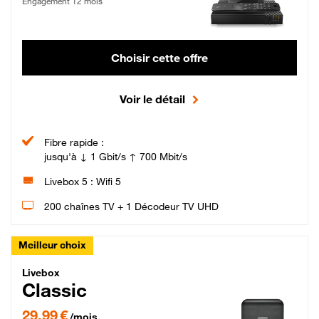
Engagement 12 mois
Choisir cette offre
Voir le détail
Fibre rapide :
jusqu'à ↓ 1 Gbit/s ↑ 700 Mbit/s
Livebox 5 : Wifi 5
200 chaînes TV + 1 Décodeur TV UHD
Meilleur choix
Livebox Classic Fibre
Livebox
Classic
29,99 € par mois pendant 12 mois puis 42,99 € par mois, Engagement 12 moi
29,99 €
/mois