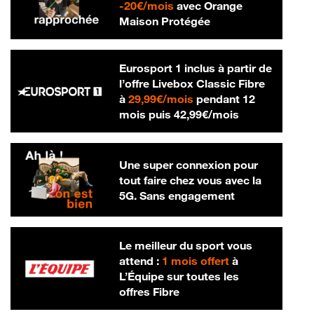
20 € par mois
-
20€/mois
avec Orange
Maison Protégée
Eurosport 1 inclus à partir de
l’offre Livebox Classic Fibre
29,99 € par mois
à
29,99€/mois
pendant 12
42,99 € par m
mois puis
42,99€/mois
Une super connexion pour
tout faire chez vous avec la
5G. Sans engagement
Le meilleur du sport vous
attend :
1 mois offert
à
L’Équipe sur toutes les
offres Fibre