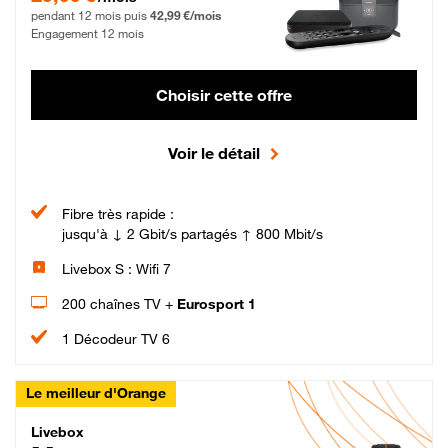
pendant 12 mois puis
42,99 €/mois
Engagement 12 mois
Choisir cette offre
Voir le détail
Fibre très rapide :
jusqu'à ↓ 2 Gbit/s partagés ↑ 800 Mbit/s
Livebox S : Wifi 7
200 chaînes TV +
Eurosport 1
1 Décodeur TV 6
Le meilleur d'Orange
Livebox Max Fibre
Livebox