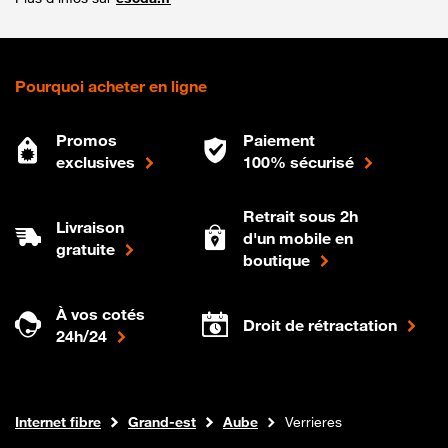
Pourquoi acheter en ligne
Promos
Paiement
exclusives
100% sécurisé
Retrait sous 2h
Livraison
d'un mobile en
gratuite
boutique
À vos cotés
Droit de rétractation
24h/24
Boutique Orange
Internet fibre
Grand-est
Aube
Verrieres