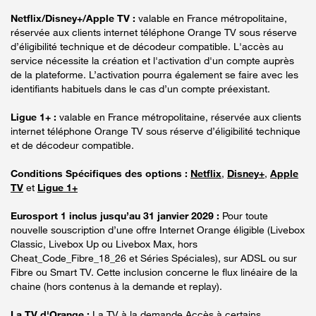
Netflix/Disney+/Apple TV :
valable en France métropolitaine,
réservée aux clients internet téléphone Orange TV sous réserve
d’éligibilité technique et de décodeur compatible. L'accès au
service nécessite la création et l'activation d'un compte auprès
de la plateforme. L’activation pourra également se faire avec les
identifiants habituels dans le cas d’un compte préexistant.
Ligue 1+ :
valable en France métropolitaine, réservée aux clients
internet téléphone Orange TV sous réserve d’éligibilité technique
et de décodeur compatible.
Conditions Spécifiques des options :
Netflix
,
Disney+
,
Apple
TV
et
Ligue 1+
Eurosport 1 inclus jusqu’au 31 janvier 2029 :
Pour toute
nouvelle souscription d’une offre Internet Orange éligible (Livebox
Classic, Livebox Up ou Livebox Max, hors
Cheat_Code_Fibre_18_26 et Séries Spéciales), sur ADSL ou sur
Fibre ou Smart TV. Cette inclusion concerne le flux linéaire de la
chaine (hors contenus à la demande et replay).
La TV d'Orange :
La TV à la demande Accès à certains