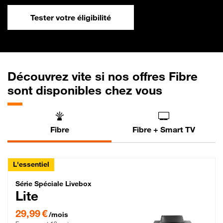
Tester votre éligibilité
Découvrez vite si nos offres Fibre
sont disponibles chez vous
Fibre
Fibre + Smart TV
L'essentiel
Série Spéciale Livebox Lite Fibre
Série Spéciale Livebox
Lite
29,99 € par mois , Engagement 12 mois
29,99 €
/mois