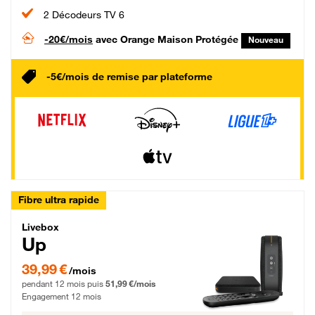
2 Décodeurs TV 6
-20€/mois
avec Orange Maison Protégée
Nouveau
-5€/mois de remise par plateforme
Fibre ultra rapide
Livebox Up Fibre
Livebox
Up
39,99 € par mois pendant 12 mois puis 51,99 € par mois, Engagement 12 moi
39,99 €
/mois
pendant 12 mois puis
51,99 €/mois
Engagement 12 mois