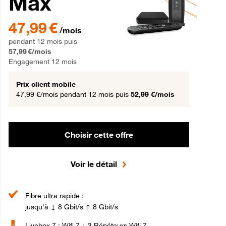
Max
gement 12 mois
47,99 € par mois pendant 12 mois puis 57,99 € par mois, Engageme
47,99 €
/mois
pendant 12 mois puis
57,99 €/mois
Engagement 12 mois
Prix client mobile
47,99 €/mois
pendant 12 mois puis
52,99 €/mois
Choisir cette offre
Voir le détail
Fibre ultra rapide :
jusqu'à ↓ 8 Gbit/s ↑ 8 Gbit/s
Livebox 7 : Wifi 7 + 3 Répéteurs Wifi 7