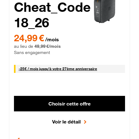
Cheat_Code
18_26
 Engagement 12 mois
24,99 € par mois pendant 0 mois puis 49,99 € par mois, Sans 
24,99 €
/mois
au lieu de
49,99 €/mois
Sans engagement
25 € par mois
-
25€ / mois
jusqu'à votre 27ème anniversaire
Choisir cette offre
Voir le détail