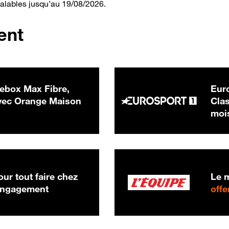
valables jusqu’au 19/08/2026.
ent
ebox Max Fibre,
Euro
 € par mois
ec Orange Maison
Clas
moi
ur tout faire chez
Le m
 engagement
offe