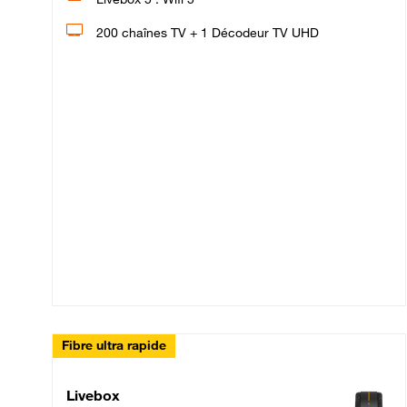
200 chaînes TV + 1 Décodeur TV UHD
Fibre ultra rapide
Livebox Up Fibre
Livebox