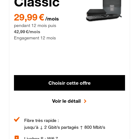
Classic
29,99 € par mois pendant 12 mois puis 42,99 € par mois, Enga
29,99 €
/mois
pendant 12 mois puis
42,99 €/mois
Engagement 12 mois
Choisir cette offre
Voir le détail
Fibre très rapide :
jusqu'à ↓ 2 Gbit/s partagés ↑ 800 Mbit/s
Livebox S : Wifi 7