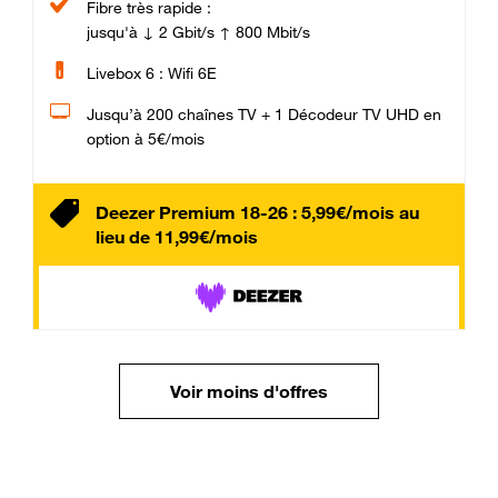
Fibre très rapide :
jusqu'à ↓ 2 Gbit/s ↑ 800 Mbit/s
Livebox 6 : Wifi 6E
Jusqu’à 200 chaînes TV + 1 Décodeur TV UHD en
option à 5€/mois
Deezer Premium 18-26 : 5,99€/mois au
lieu de 11,99€/mois
Voir moins d'offres