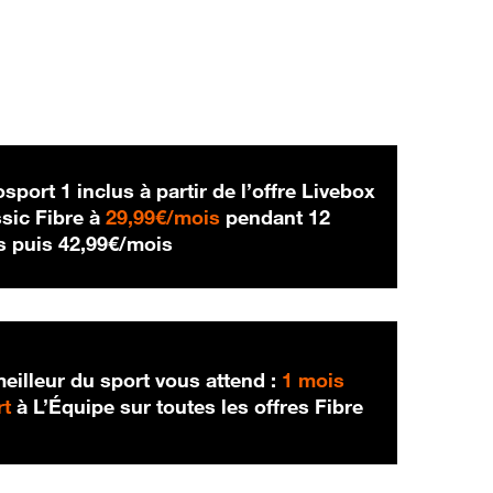
sport 1 inclus à partir de l’offre Livebox
29,99 € par mois
sic Fibre à
29,99€/mois
pendant 12
42,99 € par mois
s puis
42,99€/mois
eilleur du sport vous attend :
1 mois
rt
à L’Équipe sur toutes les offres Fibre