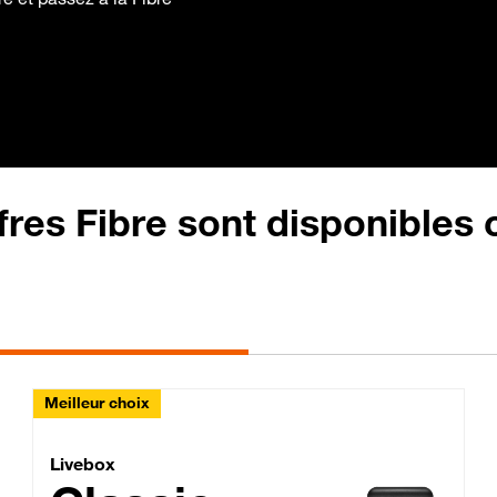
fres Fibre sont disponibles
Meilleur choix
Lite Fibre
Livebox Classic Fibre
Livebox