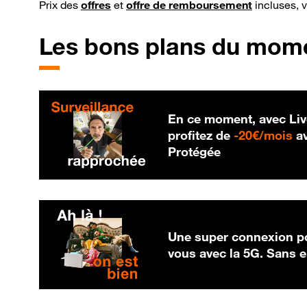
Prix des
offres
et
offre de remboursement
incluses, 
Les bons plans du mom
En ce moment, avec Liv
20
profitez de
-
20€/mois
av
Protégée
Une super connexion po
vous avec la 5G. Sans