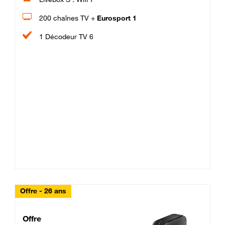
200 chaînes TV +
Eurosport 1
1 Décodeur TV 6
Offre - 26 ans
Cheat_Code Fibre_18_26
Offre