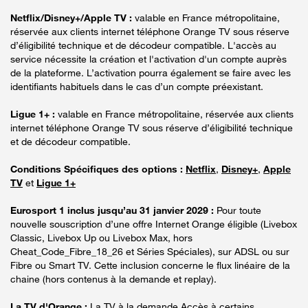
Netflix/Disney+/Apple TV :
valable en France métropolitaine,
réservée aux clients internet téléphone Orange TV sous réserve
d’éligibilité technique et de décodeur compatible. L'accès au
service nécessite la création et l'activation d'un compte auprès
de la plateforme. L’activation pourra également se faire avec les
identifiants habituels dans le cas d’un compte préexistant.
Ligue 1+ :
valable en France métropolitaine, réservée aux clients
internet téléphone Orange TV sous réserve d’éligibilité technique
et de décodeur compatible.
Conditions Spécifiques des options :
Netflix
,
Disney+
,
Apple
TV
et
Ligue 1+
Eurosport 1 inclus jusqu’au 31 janvier 2029 :
Pour toute
nouvelle souscription d’une offre Internet Orange éligible (Livebox
Classic, Livebox Up ou Livebox Max, hors
Cheat_Code_Fibre_18_26 et Séries Spéciales), sur ADSL ou sur
Fibre ou Smart TV. Cette inclusion concerne le flux linéaire de la
chaine (hors contenus à la demande et replay).
La TV d'Orange :
La TV à la demande Accès à certains