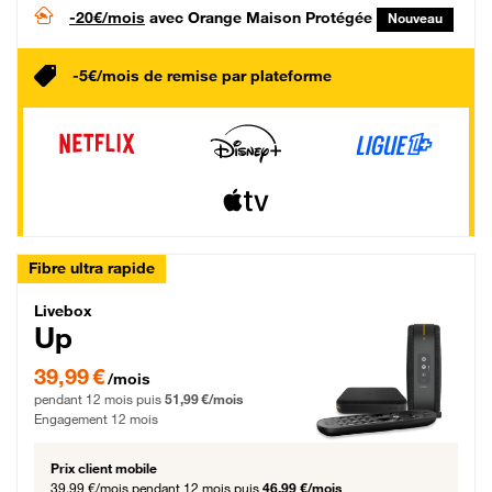
-20€/mois
avec Orange Maison Protégée
Nouveau
-5€/mois de remise par plateforme
Fibre ultra rapide
Livebox Up Fibre
Livebox
Up
39,99 € par mois pendant 12 mois puis 51,99 € par mois, Engagement 12 moi
39,99 €
/mois
pendant 12 mois puis
51,99 €/mois
Engagement 12 mois
Prix client mobile
39,99 €/mois
pendant 12 mois puis
46,99 €/mois