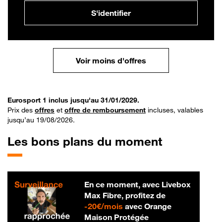
S'identifier
Voir moins d'offres
Eurosport 1 inclus jusqu'au 31/01/2029.
Prix des
offres
et
offre de remboursement
incluses, valables
jusqu’au 19/08/2026.
Les bons plans du moment
En ce moment, avec Livebox
Max Fibre, profitez de
20 € par mois
-
20€/mois
avec Orange
Maison Protégée