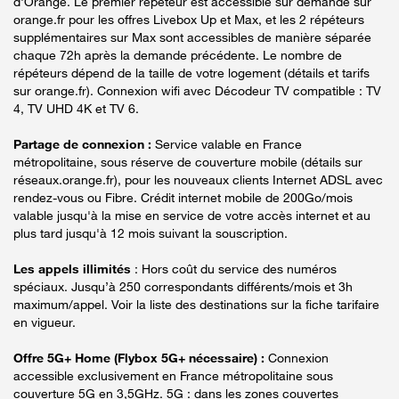
d'Orange. Le premier répéteur est accessible sur demande sur
orange.fr pour les offres Livebox Up et Max, et les 2 répéteurs
supplémentaires sur Max sont accessibles de manière séparée
chaque 72h après la demande précédente. Le nombre de
répéteurs dépend de la taille de votre logement (détails et tarifs
sur orange.fr). Connexion wifi avec Décodeur TV compatible : TV
4, TV UHD 4K et TV 6.
Partage de connexion :
Service valable en France
métropolitaine, sous réserve de couverture mobile (détails sur
réseaux.orange.fr), pour les nouveaux clients Internet ADSL avec
rendez-vous ou Fibre. Crédit internet mobile de 200Go/mois
valable jusqu'à la mise en service de votre accès internet et au
plus tard jusqu'à 12 mois suivant la souscription.
Les appels illimités
: Hors coût du service des numéros
spéciaux. Jusqu’à 250 correspondants différents/mois et 3h
maximum/appel. Voir la liste des destinations sur la fiche tarifaire
en vigueur.
Offre 5G+ Home (Flybox 5G+ nécessaire) :
Connexion
accessible exclusivement en France métropolitaine sous
couverture 5G en 3,5GHz. 5G : dans les zones couvertes