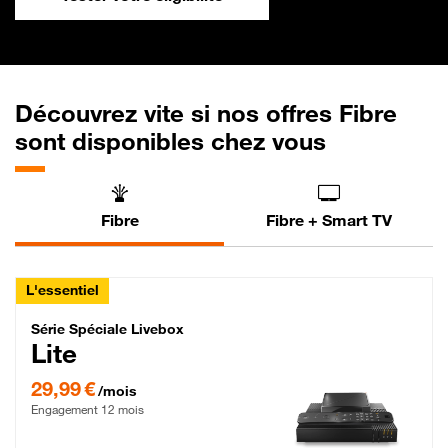
Découvrez vite si nos offres Fibre
sont disponibles chez vous
Fibre
Fibre + Smart TV
L'essentiel
Série Spéciale Livebox Lite Fibre
Série Spéciale Livebox
Lite
29,99 € par mois , Engagement 12 mois
29,99 €
/mois
Engagement 12 mois