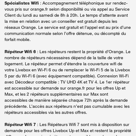
Spécialistes Wifi
: Accompagnement téléphonique sur rendez-
vous pris sur orange.fr selon disponibilité ou via appel au Service
Client du lundi au samedi de 8h à 20h. Le temps d’attente avant
la mise en relation avec un conseiller est gratuit depuis les
réseaux Orange. Le service est gratuit et l’appel est au prix d’une
communication normale selon l’offre détenue, ou décompté du
forfait mobile.
Répéteur Wifi 6
: Les répéteurs restent la propriété d’Orange. Le
nombre de répéteurs nécessaires dépend de la taille de votre
logement. Le répéteur permet d’étendre la couverture wifi de
votre Livebox en Wi-Fi 6 ou de remplacer le Wi-Fi 5 de la Livebox
5 par du Wi-Fi 6 (avec équipement compatible). Connexion Wi-Fi
avec Décodeur compatible : TV UHD 4K et TV 4. Le 1er répéteur
est accessible sur demande sur orange.fr pour les offres Up et
Max, et les 2 répéteurs supplémentaires sur Max sont
accessibles de manière séparée chaque 72h après la demande
précédente. L’accès aux répéteurs n’est pas cumulable avec les
répéteurs accessibles via les autres offres.
Répéteur Wifi 7
: Les Répéteurs Wifi 7 sont mis à disposition sur
demande pour les offres Livebox Up et Max et restent la propriété