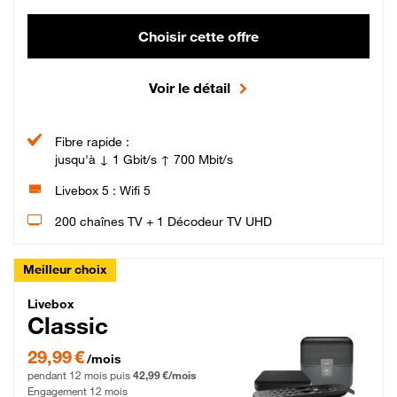
Choisir cette offre
Voir le détail
Fibre rapide :
jusqu'à ↓ 1 Gbit/s ↑ 700 Mbit/s
Livebox 5 : Wifi 5
200 chaînes TV + 1 Décodeur TV UHD
Meilleur choix
Livebox Classic Fibre
Livebox
Classic
29,99 € par mois pendant 12 mois puis 42,99 € par mois, Engagement 12 moi
29,99 €
/mois
pendant 12 mois puis
42,99 €/mois
Engagement 12 mois