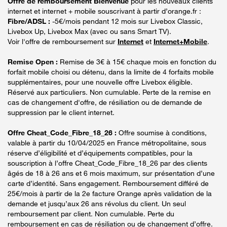
Offre de remboursement Bienvenue
pour les nouveaux clients
internet et internet + mobile souscrivant à partir d’orange.fr :
Fibre/ADSL :
-5€/mois pendant 12 mois sur Livebox Classic,
Livebox Up, Livebox Max (avec ou sans Smart TV).
Voir l'offre de remboursement sur
Internet
et
Internet+Mobile
.
Remise Open :
Remise de 3€ à 15€ chaque mois en fonction du
forfait mobile choisi ou détenu, dans la limite de 4 forfaits mobile
supplémentaires, pour une nouvelle offre Livebox éligible.
Réservé aux particuliers. Non cumulable. Perte de la remise en
cas de changement d'offre, de résiliation ou de demande de
suppression par le client internet.
Offre Cheat_Code_Fibre_18_26 :
Offre soumise à conditions,
valable à partir du 10/04/2025 en France métropolitaine, sous
réserve d’éligibilité et d’équipements compatibles, pour la
souscription à l’offre Cheat_Code_Fibre_18_26 par des clients
âgés de 18 à 26 ans et 6 mois maximum, sur présentation d’une
carte d’identité. Sans engagement. Remboursement différé de
25€/mois à partir de la 2e facture Orange après validation de la
demande et jusqu’aux 26 ans révolus du client. Un seul
remboursement par client. Non cumulable. Perte du
remboursement en cas de résiliation ou de changement d’offre.