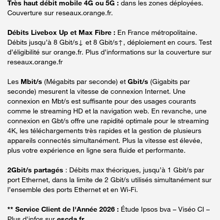
Très haut débit mobile 4G ou 5G :
dans les zones déployées.
Couverture sur reseaux.orange.fr.
Débits Livebox Up et Max Fibre :
En France métropolitaine.
Débits jusqu’à 8 Gbit/s↓ et 8 Gbit/s↑, déploiement en cours. Test
d’éligibilité sur orange.fr. Plus d’informations sur la couverture sur
reseaux.orange.fr
Les
Mbit/s
(Mégabits par seconde) et
Gbit/s
(Gigabits par
seconde) mesurent la vitesse de connexion Internet. Une
connexion en Mbt/s est suffisante pour des usages courants
comme le streaming HD et la navigation web. En revanche, une
connexion en Gbt/s offre une rapidité optimale pour le streaming
4K, les téléchargements très rapides et la gestion de plusieurs
appareils connectés simultanément. Plus la vitesse est élevée,
plus votre expérience en ligne sera fluide et performante.
2Gbit/s partagés
: Débits max théoriques, jusqu’à 1 Gbit/s par
port Ethernet, dans la limite de 2 Gbit/s utilisés simultanément sur
l’ensemble des ports Ethernet et en Wi-Fi.
** Service Client de l'Année 2026 :
Étude Ipsos bva – Viséo CI –
Plus d'infos sur
escda.fr