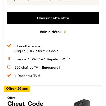
Choisir cette offre
Voir le détail
Fibre ultra rapide :
jusqu'à ↓ 8 Gbit/s ↑ 8 Gbit/s
Livebox 7 : Wifi 7 + 1 Répéteur Wifi 7
200 chaînes TV +
Eurosport 1
1 Décodeur TV 6
Offre - 26 ans
Cheat_Code Fibre_18_26
Offre
Cheat_Code