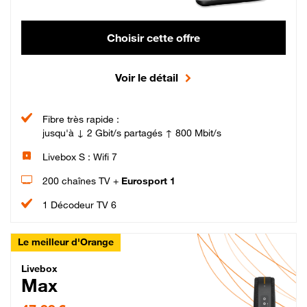
Choisir cette offre
Voir le détail
Fibre très rapide :
jusqu'à ↓ 2 Gbit/s partagés ↑ 800 Mbit/s
Livebox S : Wifi 7
200 chaînes TV +
Eurosport 1
1 Décodeur TV 6
Le meilleur d'Orange
Livebox Max Fibre
Livebox
Max
47,99 € par mois pendant 12 mois puis 57,99 € par mois, Engagement 12 moi