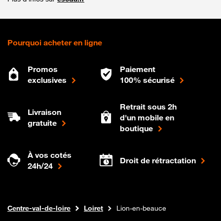
Pourquoi acheter en ligne
Promos
Paiement
exclusives
100% sécurisé
Retrait sous 2h
Livraison
d'un mobile en
gratuite
boutique
À vos cotés
Droit de rétractation
24h/24
Internet fibre
Boutique Orange
Centre-val-de-loire
Loiret
Lion-en-beauce