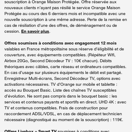
souscription à Orange Maison Protégée. Offre réservée aux
nouveaux clients n’ayant pas résilié le service Orange Maison
Protégée au cours des 6 derniers mois et incompatible avec une
nouvelle souscription à une même adresse. Perte de la remise en
cas de résiliation d’une des offres, de déménagement ou de
cession.
En savoir plus
.
Offres soumises à conditions avec engagement 12 mois
valables en France métropolitaine sous réserve d’éligibilité et de
couverture, avec équipements compatibles. (Répéteur Wifi,
Airbox 20Go, Second Décodeur TV : 10€ chacun). Débits
théoriques avec câbles, carte réseau et ordinateurs compatibles.
En cas d’usage sur plusieurs équipements le débit est partagé.
Enregistreur Multi-écrans, Second Décodeur TV, options avec
activations nécessaires. TV d’Orange sur mobile et tablette :
accès au Bouquet Basic. Liste des chaînes TV susceptibles
d’évolution. Ne sont pas compris dans le bouquet basic : les
services et contenus payants et sportifs en direct. UHD 4K : avec
TV et contenus compatibles. Frais de construction pour
raccordement ADSL/VDSL, en cas de déplacement technicien
nécessaire (diagnostiqué au moment de la souscription) : 119€.
Offres Livebox + Smart TV
soumises à conditions avec