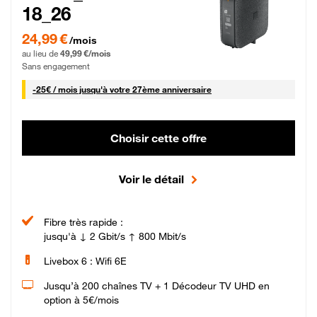
18_26
24,99 € par mois pendant 0 mois puis 49,99 € par mois, Sans engagement
24,99 €
/mois
au lieu de
49,99 €/mois
Sans engagement
25 € par mois
-
25€ / mois
jusqu'à votre 27ème anniversaire
Choisir cette offre
Voir le détail
Fibre très rapide :
jusqu'à ↓ 2 Gbit/s ↑ 800 Mbit/s
Livebox 6 : Wifi 6E
Jusqu’à 200 chaînes TV + 1 Décodeur TV UHD en
option à 5€/mois