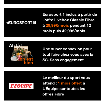
Eurosport 1 inclus à partir de
l’offre Livebox Classic Fibre
29,99 € par mois
à
29,99€/mois
pendant 12
42,99 € par m
mois puis
42,99€/mois
Une super connexion pour
tout faire chez vous avec la
5G. Sans engagement
Le meilleur du sport vous
attend :
1 mois offert
à
L’Équipe sur toutes les
offres Fibre