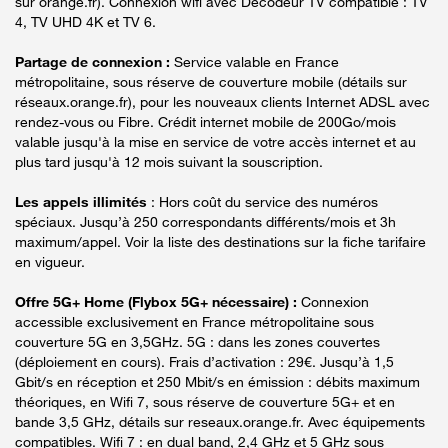
sur orange.fr). Connexion wifi avec Décodeur TV compatible : TV
4, TV UHD 4K et TV 6.
Partage de connexion :
Service valable en France
métropolitaine, sous réserve de couverture mobile (détails sur
réseaux.orange.fr), pour les nouveaux clients Internet ADSL avec
rendez-vous ou Fibre. Crédit internet mobile de 200Go/mois
valable jusqu'à la mise en service de votre accès internet et au
plus tard jusqu'à 12 mois suivant la souscription.
Les appels illimités
: Hors coût du service des numéros
spéciaux. Jusqu’à 250 correspondants différents/mois et 3h
maximum/appel. Voir la liste des destinations sur la fiche tarifaire
en vigueur.
Offre 5G+ Home (Flybox 5G+ nécessaire) :
Connexion
accessible exclusivement en France métropolitaine sous
couverture 5G en 3,5GHz. 5G : dans les zones couvertes
(déploiement en cours). Frais d’activation : 29€. Jusqu’à 1,5
Gbit/s en réception et 250 Mbit/s en émission : débits maximum
théoriques, en Wifi 7, sous réserve de couverture 5G+ et en
bande 3,5 GHz, détails sur reseaux.orange.fr. Avec équipements
compatibles. Wifi 7 : en dual band, 2,4 GHz et 5 GHz sous