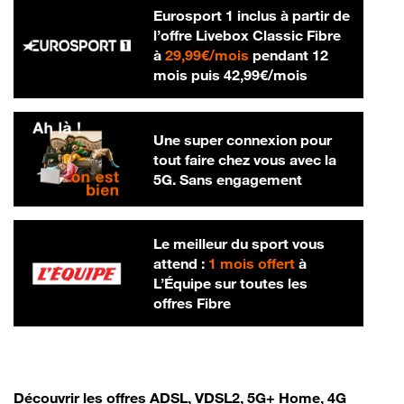
Eurosport 1 inclus à partir de
l’offre Livebox Classic Fibre
29,99 € par mois
à
29,99€/mois
pendant 12
42,99 € par m
mois puis
42,99€/mois
Une super connexion pour
tout faire chez vous avec la
5G. Sans engagement
Le meilleur du sport vous
attend :
1 mois offert
à
L’Équipe sur toutes les
offres Fibre
Découvrir les offres ADSL, VDSL2, 5G+ Home, 4G