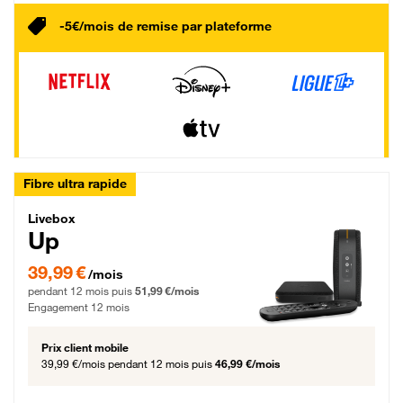
-5€/mois de remise par plateforme
Fibre ultra rapide
Livebox Up Fibre
Livebox
Up
39,99 € par mois pendant 12 mois puis 51,99 € par mois, Engagement 12 moi
39,99 €
/mois
pendant 12 mois puis
51,99 €/mois
Engagement 12 mois
Prix client mobile
39,99 €/mois
pendant 12 mois puis
46,99 €/mois