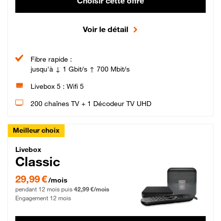
Choisir cette offre
Voir le détail
Fibre rapide :
jusqu'à ↓ 1 Gbit/s ↑ 700 Mbit/s
Livebox 5 : Wifi 5
200 chaînes TV + 1 Décodeur TV UHD
Meilleur choix
Livebox Classic Fibre
Livebox
Classic
29,99 € par mois pendant 12 mois puis 42,99 € par mois, Engagement 12 moi
29,99 €
/mois
pendant 12 mois puis
42,99 €/mois
Engagement 12 mois