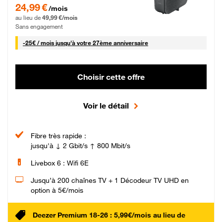
24,99 € par mois pendant 0 mois puis 49,99 € par mois, Sans engagement
24,99 €
/mois
au lieu de
49,99 €/mois
Sans engagement
25 € par mois
-
25€ / mois
jusqu'à votre 27ème anniversaire
Choisir cette offre
Voir le détail
Fibre très rapide :
jusqu'à ↓ 2 Gbit/s ↑ 800 Mbit/s
Livebox 6 : Wifi 6E
Jusqu’à 200 chaînes TV + 1 Décodeur TV UHD en
option à 5€/mois
Deezer Premium 18-26 : 5,99€/mois au lieu de