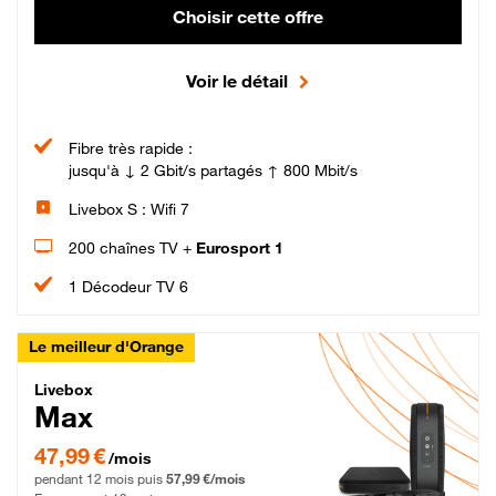
Choisir cette offre
Voir le détail
Fibre très rapide :
jusqu'à ↓ 2 Gbit/s partagés ↑ 800 Mbit/s
Livebox S : Wifi 7
200 chaînes TV +
Eurosport 1
1 Décodeur TV 6
Le meilleur d'Orange
Livebox Max Fibre
Livebox
Max
47,99 € par mois pendant 12 mois puis 57,99 € par mois, Engagement 12 moi
47,99 €
/mois
pendant 12 mois puis
57,99 €/mois