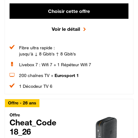
Choisir cette offre
Voir le détail
Fibre ultra rapide :
jusqu'à ↓ 8 Gbit/s ↑ 8 Gbit/s
Livebox 7 : Wifi 7 + 1 Répéteur Wifi 7
200 chaînes TV +
Eurosport 1
1 Décodeur TV 6
Offre - 26 ans
Cheat_Code Fibre_18_26
Offre
Cheat_Code
18_26