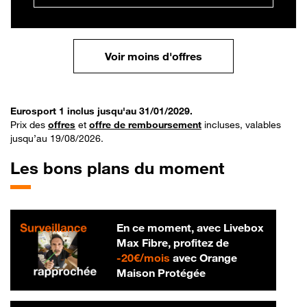
Voir moins d'offres
Eurosport 1 inclus jusqu'au 31/01/2029.
Prix des
offres
et
offre de remboursement
incluses, valables
jusqu’au 19/08/2026.
Les bons plans du moment
En ce moment, avec Livebox
Max Fibre, profitez de
20 € par mois
-
20€/mois
avec Orange
Maison Protégée