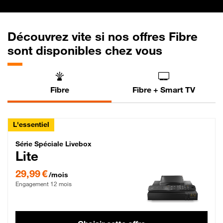
Découvrez vite si nos offres Fibre
sont disponibles chez vous
Fibre
Fibre + Smart TV
L'essentiel
Série Spéciale Livebox Lite Fibre
Série Spéciale Livebox
Lite
29,99 € par mois , Engagement 12 mois
29,99 €
/mois
Engagement 12 mois