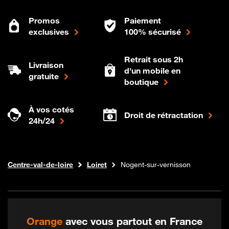
Promos
Paiement
exclusives
100% sécurisé
Retrait sous 2h
Livraison
d'un mobile en
gratuite
boutique
À vos cotés
Droit de rétractation
24h/24
Internet fibre
Boutique Orange
Centre-val-de-loire
Loiret
Nogent-sur-vernisson