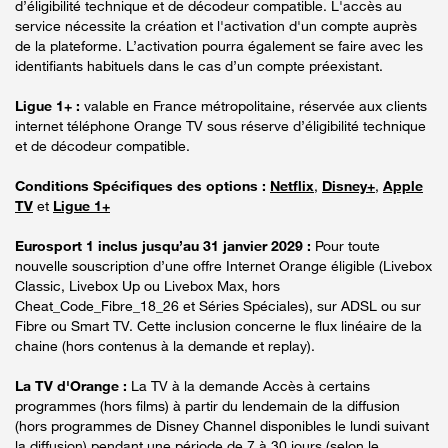
d’éligibilité technique et de décodeur compatible. L'accès au
service nécessite la création et l'activation d'un compte auprès
de la plateforme. L’activation pourra également se faire avec les
identifiants habituels dans le cas d’un compte préexistant.
Ligue 1+ :
valable en France métropolitaine, réservée aux clients
internet téléphone Orange TV sous réserve d’éligibilité technique
et de décodeur compatible.
Conditions Spécifiques des options :
Netflix
,
Disney+
,
Apple
TV
et
Ligue 1+
Eurosport 1 inclus jusqu’au 31 janvier 2029 :
Pour toute
nouvelle souscription d’une offre Internet Orange éligible (Livebox
Classic, Livebox Up ou Livebox Max, hors
Cheat_Code_Fibre_18_26 et Séries Spéciales), sur ADSL ou sur
Fibre ou Smart TV. Cette inclusion concerne le flux linéaire de la
chaine (hors contenus à la demande et replay).
La TV d'Orange :
La TV à la demande Accès à certains
programmes (hors films) à partir du lendemain de la diffusion
(hors programmes de Disney Channel disponibles le lundi suivant
la diffusion) pendant une période de 7 à 30 jours (selon le