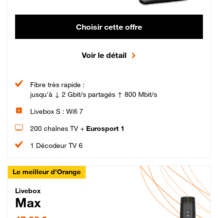
Choisir cette offre
Voir le détail
Fibre très rapide :
jusqu'à ↓ 2 Gbit/s partagés ↑ 800 Mbit/s
Livebox S : Wifi 7
200 chaînes TV +
Eurosport 1
1 Décodeur TV 6
Le meilleur d'Orange
Livebox Max Fibre
Livebox
Max
47,99 € par mois pendant 12 mois puis 57,99 € par mois, Engagement 12 moi