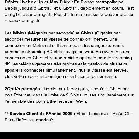
Débits Livebox Up et Max Fibre :
En France métropolitaine.
Débits jusqu’à 8 Gbit/s↓ et 8 Gbit/s↑, déploiement en cours. Test
d’éligibilité sur orange.fr. Plus d’informations sur la couverture sur
reseaux.orange.fr
Les
Mbit/s
(Mégabits par seconde) et
Gbit/s
(Gigabits par
seconde) mesurent la vitesse de connexion Internet. Une
connexion en Mbt/s est suffisante pour des usages courants
comme le streaming HD et la navigation web. En revanche, une
connexion en Gbt/s offre une rapidité optimale pour le streaming
4K, les téléchargements très rapides et la gestion de plusieurs
appareils connectés simultanément. Plus la vitesse est élevée,
plus votre expérience en ligne sera fluide et performante.
2Gbit/s partagés
: Débits max théoriques, jusqu’à 1 Gbit/s par
port Ethernet, dans la limite de 2 Gbit/s utilisés simultanément sur
l’ensemble des ports Ethernet et en Wi-Fi.
** Service Client de l'Année 2026 :
Étude Ipsos bva – Viséo CI –
Plus d'infos sur
escda.fr