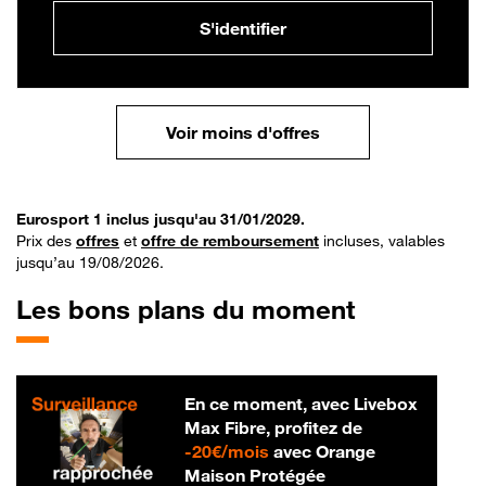
S'identifier
Voir moins d'offres
Eurosport 1 inclus jusqu'au 31/01/2029.
Prix des
offres
et
offre de remboursement
incluses, valables
jusqu’au 19/08/2026.
Les bons plans du moment
En ce moment, avec Livebox
Max Fibre, profitez de
20 € par mois
-
20€/mois
avec Orange
Maison Protégée