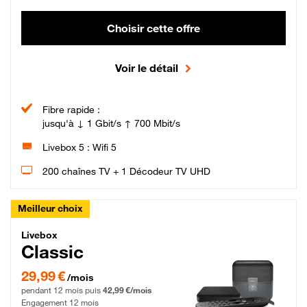
Choisir cette offre
Voir le détail
Fibre rapide :
jusqu'à ↓ 1 Gbit/s ↑ 700 Mbit/s
Livebox 5 : Wifi 5
200 chaînes TV + 1 Décodeur TV UHD
Meilleur choix
Livebox Classic Fibre
Livebox
Classic
29,99 € par mois pendant 12 mois puis 42,99 € par mois, Engagement 12 moi
29,99 €
/mois
pendant 12 mois puis
42,99 €/mois
Engagement 12 mois