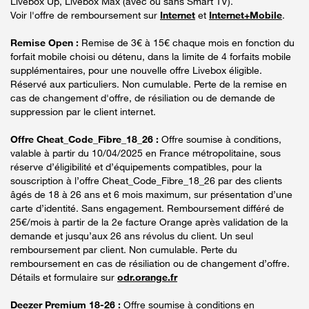
Livebox Up, Livebox Max (avec ou sans Smart TV).
Voir l'offre de remboursement sur
Internet
et
Internet+Mobile
.
Remise Open :
Remise de 3€ à 15€ chaque mois en fonction du
forfait mobile choisi ou détenu, dans la limite de 4 forfaits mobile
supplémentaires, pour une nouvelle offre Livebox éligible.
Réservé aux particuliers. Non cumulable. Perte de la remise en
cas de changement d'offre, de résiliation ou de demande de
suppression par le client internet.
Offre Cheat_Code_Fibre_18_26 :
Offre soumise à conditions,
valable à partir du 10/04/2025 en France métropolitaine, sous
réserve d’éligibilité et d’équipements compatibles, pour la
souscription à l’offre Cheat_Code_Fibre_18_26 par des clients
âgés de 18 à 26 ans et 6 mois maximum, sur présentation d’une
carte d’identité. Sans engagement. Remboursement différé de
25€/mois à partir de la 2e facture Orange après validation de la
demande et jusqu’aux 26 ans révolus du client. Un seul
remboursement par client. Non cumulable. Perte du
remboursement en cas de résiliation ou de changement d’offre.
Détails et formulaire sur
odr.orange.fr
Deezer Premium 18-26 :
Offre soumise à conditions en