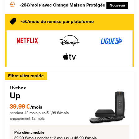
-20€/mois
avec Orange Maison Protégée
Nouveau
-5€/mois de remise par plateforme
Fibre ultra rapide
Livebox Up Fibre
Livebox
Up
39,99 € par mois pendant 12 mois puis 51,99 € par mois, Engagement 12 moi
39,99 €
/mois
pendant 12 mois puis
51,99 €/mois
Engagement 12 mois
Prix client mobile
39,99 €/mois
pendant 12 mois puis
46,99 €/mois