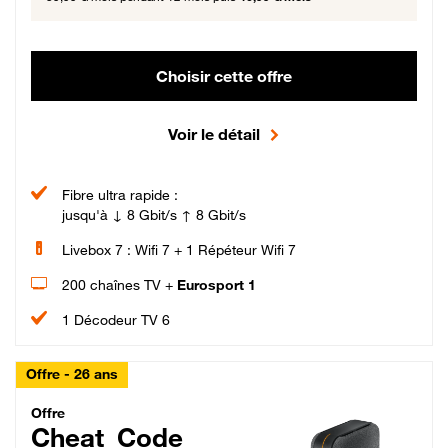
Choisir cette offre
Voir le détail
Fibre ultra rapide :
jusqu'à ↓ 8 Gbit/s ↑ 8 Gbit/s
Livebox 7 : Wifi 7 + 1 Répéteur Wifi 7
200 chaînes TV +
Eurosport 1
1 Décodeur TV 6
Offre - 26 ans
Cheat_Code Fibre_18_26
Offre
Cheat_Code