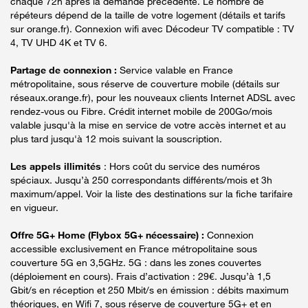
chaque 72h après la demande précédente. Le nombre de
répéteurs dépend de la taille de votre logement (détails et tarifs
sur orange.fr). Connexion wifi avec Décodeur TV compatible : TV
4, TV UHD 4K et TV 6.
Partage de connexion :
Service valable en France
métropolitaine, sous réserve de couverture mobile (détails sur
réseaux.orange.fr), pour les nouveaux clients Internet ADSL avec
rendez-vous ou Fibre. Crédit internet mobile de 200Go/mois
valable jusqu'à la mise en service de votre accès internet et au
plus tard jusqu'à 12 mois suivant la souscription.
Les appels illimités
: Hors coût du service des numéros
spéciaux. Jusqu’à 250 correspondants différents/mois et 3h
maximum/appel. Voir la liste des destinations sur la fiche tarifaire
en vigueur.
Offre 5G+ Home (Flybox 5G+ nécessaire) :
Connexion
accessible exclusivement en France métropolitaine sous
couverture 5G en 3,5GHz. 5G : dans les zones couvertes
(déploiement en cours). Frais d’activation : 29€. Jusqu’à 1,5
Gbit/s en réception et 250 Mbit/s en émission : débits maximum
théoriques, en Wifi 7, sous réserve de couverture 5G+ et en