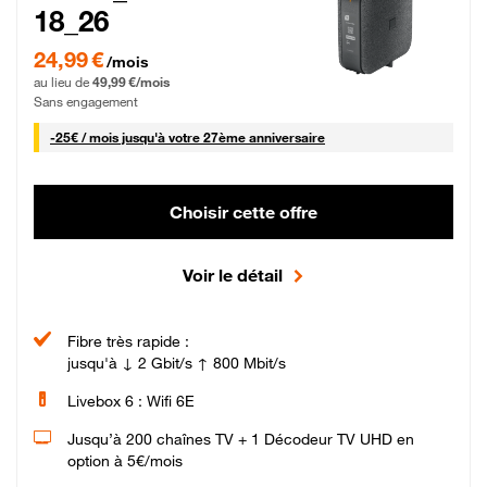
18_26
24,99 € par mois pendant 0 mois puis 49,99 € par mois, Sans engagement
24,99 €
/mois
au lieu de
49,99 €/mois
Sans engagement
25 € par mois
-
25€ / mois
jusqu'à votre 27ème anniversaire
Choisir cette offre
Voir le détail
Fibre très rapide :
jusqu'à ↓ 2 Gbit/s ↑ 800 Mbit/s
Livebox 6 : Wifi 6E
Jusqu’à 200 chaînes TV + 1 Décodeur TV UHD en
option à 5€/mois