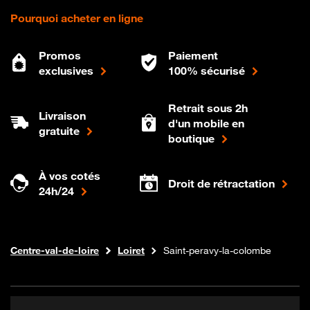
Pourquoi acheter en ligne
Promos
Paiement
exclusives
100% sécurisé
Retrait sous 2h
Livraison
d'un mobile en
gratuite
boutique
À vos cotés
Droit de rétractation
24h/24
Internet fibre
Boutique Orange
Centre-val-de-loire
Loiret
Saint-peravy-la-colombe