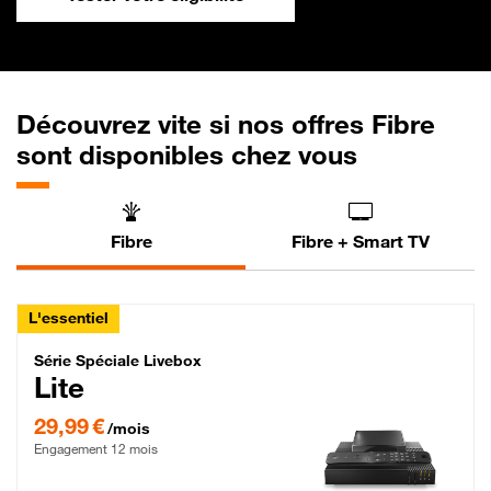
Découvrez vite si nos offres Fibre
sont disponibles chez vous
Fibre
Fibre + Smart TV
L'essentiel
Série Spéciale Livebox Lite Fibre
Série Spéciale Livebox
Lite
29,99 € par mois , Engagement 12 mois
29,99 €
/mois
Engagement 12 mois