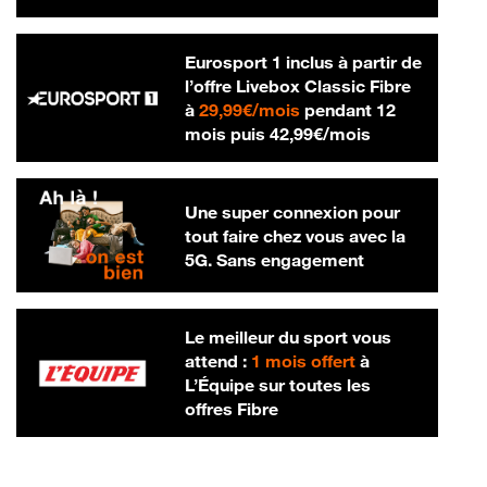
Eurosport 1 inclus à partir de
l’offre Livebox Classic Fibre
29,99 € par mois
à
29,99€/mois
pendant 12
42,99 € par m
mois puis
42,99€/mois
Une super connexion pour
tout faire chez vous avec la
5G. Sans engagement
Le meilleur du sport vous
attend :
1 mois offert
à
L’Équipe sur toutes les
offres Fibre