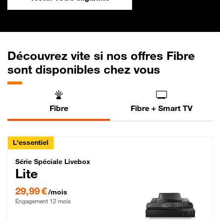
Découvrez vite si nos offres Fibre
sont disponibles chez vous
Fibre
Fibre + Smart TV
L'essentiel
Série Spéciale Livebox Lite Fibre
Série Spéciale Livebox
Lite
29,99 € par mois , Engagement 12 mois
29,99 €
/mois
Engagement 12 mois