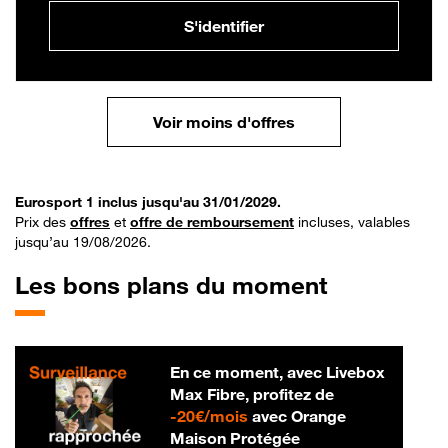
S'identifier
Voir moins d'offres
Eurosport 1 inclus jusqu'au 31/01/2029.
Prix des
offres
et
offre de remboursement
incluses, valables
jusqu’au 19/08/2026.
Les bons plans du moment
En ce moment, avec Livebox
Max Fibre, profitez de
20 € par mois
-
20€/mois
avec Orange
Maison Protégée