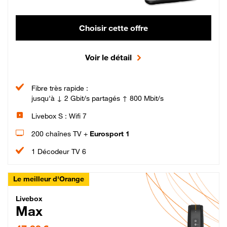
Choisir cette offre
Voir le détail
Fibre très rapide :
jusqu'à ↓ 2 Gbit/s partagés ↑ 800 Mbit/s
Livebox S : Wifi 7
200 chaînes TV +
Eurosport 1
1 Décodeur TV 6
Le meilleur d'Orange
Livebox Max Fibre
Livebox
Max
47,99 € par mois pendant 12 mois puis 57,99 € par mois, Engagement 12 moi