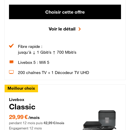
Choisir cette offre
Voir le détail
Fibre rapide :
jusqu'à ↓ 1 Gbit/s ↑ 700 Mbit/s
Livebox 5 : Wifi 5
200 chaînes TV + 1 Décodeur TV UHD
Meilleur choix
Livebox Classic Fibre
Livebox
Classic
29,99 € par mois pendant 12 mois puis 42,99 € par mois, Engagement 12 moi
29,99 €
/mois
pendant 12 mois puis
42,99 €/mois
Engagement 12 mois