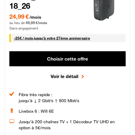
18_26
24,99 € par mois pendant 0 mois puis 49,99 € par mois, Sans engagement
24,99 €
/mois
au lieu de
49,99 €/mois
Sans engagement
25 € par mois
-
25€ / mois
jusqu'à votre 27ème anniversaire
Choisir cette offre
Voir le détail
Fibre très rapide :
jusqu'à ↓ 2 Gbit/s ↑ 800 Mbit/s
Livebox 6 : Wifi 6E
Jusqu’à 200 chaînes TV + 1 Décodeur TV UHD en
option à 5€/mois