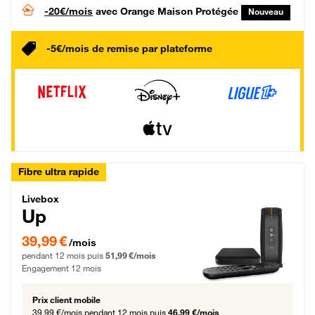
-20€/mois
avec Orange Maison Protégée
Nouveau
-5€/mois de remise par plateforme
Fibre ultra rapide
Livebox Up Fibre
Livebox
Up
39,99 € par mois pendant 12 mois puis 51,99 € par mois, Engagement 12 moi
39,99 €
/mois
pendant 12 mois puis
51,99 €/mois
Engagement 12 mois
Prix client mobile
39,99 €/mois
pendant 12 mois puis
46,99 €/mois