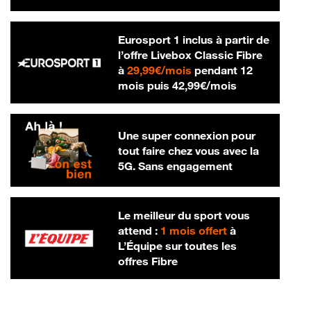
Eurosport 1 inclus à partir de
l’offre Livebox Classic Fibre
29,99 € par mois
à
29,99€/mois
pendant 12
42,99 € par m
mois puis
42,99€/mois
Une super connexion pour
tout faire chez vous avec la
5G. Sans engagement
Le meilleur du sport vous
attend :
1 mois offert
à
L’Équipe sur toutes les
offres Fibre