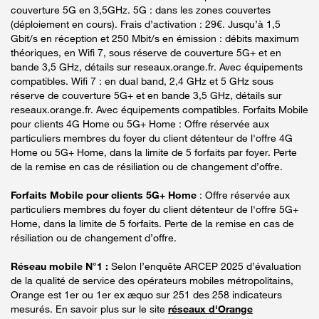
couverture 5G en 3,5GHz. 5G : dans les zones couvertes
(déploiement en cours). Frais d’activation : 29€. Jusqu’à 1,5
Gbit/s en réception et 250 Mbit/s en émission : débits maximum
théoriques, en Wifi 7, sous réserve de couverture 5G+ et en
bande 3,5 GHz, détails sur reseaux.orange.fr. Avec équipements
compatibles. Wifi 7 : en dual band, 2,4 GHz et 5 GHz sous
réserve de couverture 5G+ et en bande 3,5 GHz, détails sur
reseaux.orange.fr. Avec équipements compatibles. Forfaits Mobile
pour clients 4G Home ou 5G+ Home : Offre réservée aux
particuliers membres du foyer du client détenteur de l'offre 4G
Home ou 5G+ Home, dans la limite de 5 forfaits par foyer. Perte
de la remise en cas de résiliation ou de changement d’offre.
Forfaits Mobile pour clients 5G+ Home
: Offre réservée aux
particuliers membres du foyer du client détenteur de l'offre 5G+
Home, dans la limite de 5 forfaits. Perte de la remise en cas de
résiliation ou de changement d’offre.
Réseau mobile N°1 :
Selon l’enquête ARCEP 2025 d’évaluation
de la qualité de service des opérateurs mobiles métropolitains,
Orange est 1er ou 1er ex æquo sur 251 des 258 indicateurs
mesurés. En savoir plus sur le site
réseaux d'Orange