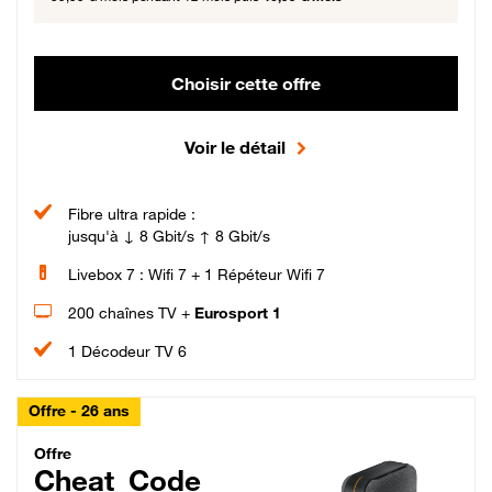
Choisir cette offre
Voir le détail
Fibre ultra rapide :
jusqu'à ↓ 8 Gbit/s ↑ 8 Gbit/s
Livebox 7 : Wifi 7 + 1 Répéteur Wifi 7
200 chaînes TV +
Eurosport 1
1 Décodeur TV 6
Offre - 26 ans
Cheat_Code Fibre_18_26
Offre
Cheat_Code