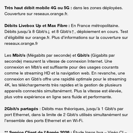
Très haut débit mobile 4G ou 5G :
dans les zones déployées.
Couverture sur reseaux.orange.fr.
Débits Livebox Up et Max Fibre :
En France métropolitaine.
Débits jusqu’à 8 Gbit/s↓ et 8 Gbit/s↑, déploiement en cours. Test
d’éligibilité sur orange.fr. Plus d’informations sur la couverture sur
reseaux.orange.fr
Les
Mbit/s
(Mégabits par seconde) et
Gbit/s
(Gigabits par
seconde) mesurent la vitesse de connexion Internet. Une
connexion en Mbt/s est suffisante pour des usages courants
comme le streaming HD et la navigation web. En revanche, une
connexion en Gbt/s offre une rapidité optimale pour le streaming
4K, les téléchargements très rapides et la gestion de plusieurs
appareils connectés simultanément. Plus la vitesse est élevée,
plus votre expérience en ligne sera fluide et performante.
2Gbit/s partagés
: Débits max théoriques, jusqu’à 1 Gbit/s par
port Ethernet, dans la limite de 2 Gbit/s utilisés simultanément sur
l’ensemble des ports Ethernet et en Wi-Fi.
** Service Client de l'Année 2026 :
Étude Ipsos bva – Viséo CI –