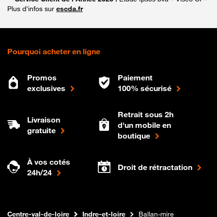
Plus d'infos sur
escda.fr
Pourquoi acheter en ligne
Promos
Paiement
exclusives
100% sécurisé
Retrait sous 2h
Livraison
d'un mobile en
gratuite
boutique
À vos cotés
Droit de rétractation
24h/24
Internet fibre
Boutique Orange
Centre-val-de-loire
Indre-et-loire
Ballan-mire