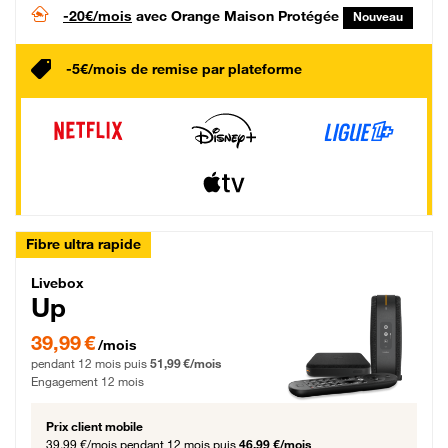
-20€/mois
avec Orange Maison Protégée
Nouveau
-5€/mois de remise par plateforme
Fibre ultra rapide
Livebox Up Fibre
Livebox
Up
39,99 € par mois pendant 12 mois puis 51,99 € par mois, Engagement 12 moi
39,99 €
/mois
pendant 12 mois puis
51,99 €/mois
Engagement 12 mois
Prix client mobile
39,99 €/mois
pendant 12 mois puis
46,99 €/mois