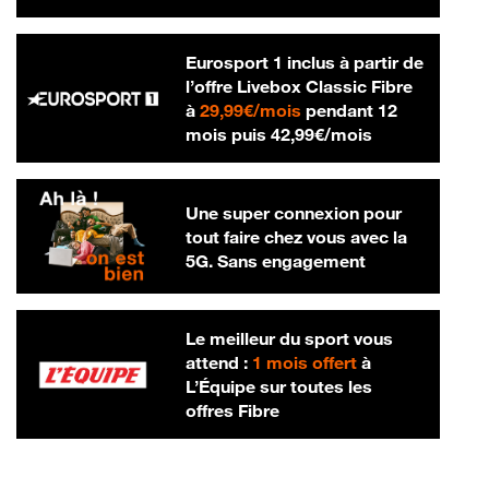
Eurosport 1 inclus à partir de
l’offre Livebox Classic Fibre
29,99 € par mois
à
29,99€/mois
pendant 12
42,99 € par m
mois puis
42,99€/mois
Une super connexion pour
tout faire chez vous avec la
5G. Sans engagement
Le meilleur du sport vous
attend :
1 mois offert
à
L’Équipe sur toutes les
offres Fibre