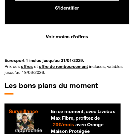
S'identifier
Voir moins d'offres
Eurosport 1 inclus jusqu'au 31/01/2029.
Prix des
offres
et
offre de remboursement
incluses, valables
jusqu’au 19/08/2026.
Les bons plans du moment
En ce moment, avec Livebox
Max Fibre, profitez de
20 € par mois
-
20€/mois
avec Orange
Maison Protégée