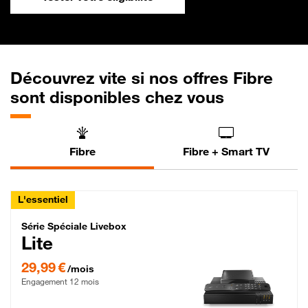
Découvrez vite si nos offres Fibre
sont disponibles chez vous
Fibre
Fibre + Smart TV
L'essentiel
Série Spéciale Livebox Lite Fibre
Série Spéciale Livebox
Lite
29,99 € par mois , Engagement 12 mois
29,99 €
/mois
Engagement 12 mois