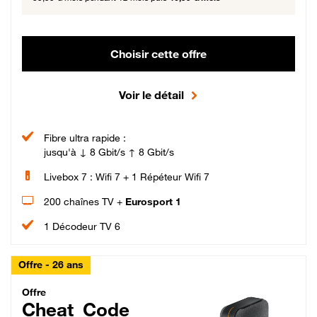
Choisir cette offre
Voir le détail
Fibre ultra rapide :
jusqu'à ↓ 8 Gbit/s ↑ 8 Gbit/s
Livebox 7 : Wifi 7 + 1 Répéteur Wifi 7
200 chaînes TV +
Eurosport 1
1 Décodeur TV 6
Offre - 26 ans
Cheat_Code Fibre_18_26
Offre
Cheat_Code