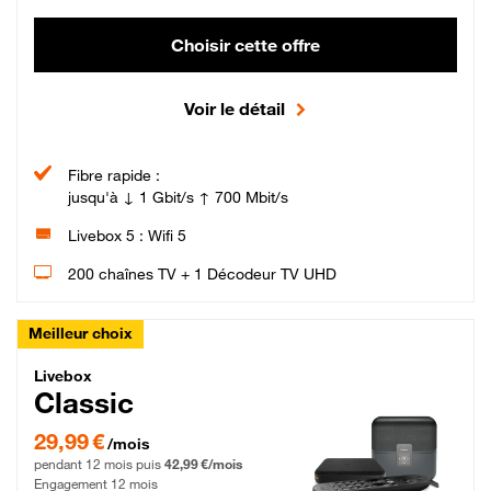
Choisir cette offre
Voir le détail
Fibre rapide :
jusqu'à ↓ 1 Gbit/s ↑ 700 Mbit/s
Livebox 5 : Wifi 5
200 chaînes TV + 1 Décodeur TV UHD
Meilleur choix
Livebox Classic Fibre
Livebox
Classic
29,99 € par mois pendant 12 mois puis 42,99 € par mois, Engagement 12 moi
29,99 €
/mois
pendant 12 mois puis
42,99 €/mois
Engagement 12 mois