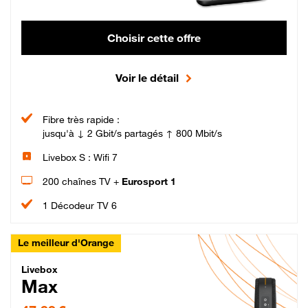
Choisir cette offre
Voir le détail
Fibre très rapide :
jusqu'à ↓ 2 Gbit/s partagés ↑ 800 Mbit/s
Livebox S : Wifi 7
200 chaînes TV +
Eurosport 1
1 Décodeur TV 6
Le meilleur d'Orange
Livebox Max Fibre
Livebox
Max
47,99 € par mois pendant 12 mois puis 57,99 € par mois, Engagement 12 moi