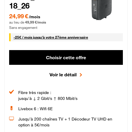
18_26
24,99 € par mois pendant 0 mois puis 49,99 € par mois, Sans engagement
24,99 €
/mois
au lieu de
49,99 €/mois
Sans engagement
25 € par mois
-
25€ / mois
jusqu'à votre 27ème anniversaire
Choisir cette offre
Voir le détail
Fibre très rapide :
jusqu'à ↓ 2 Gbit/s ↑ 800 Mbit/s
Livebox 6 : Wifi 6E
Jusqu’à 200 chaînes TV + 1 Décodeur TV UHD en
option à 5€/mois