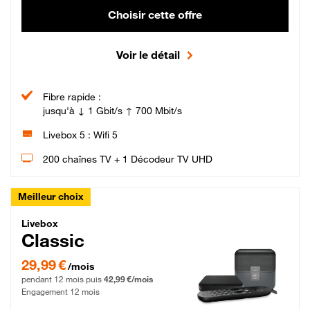
Choisir cette offre
Voir le détail
Fibre rapide :
jusqu'à ↓ 1 Gbit/s ↑ 700 Mbit/s
Livebox 5 : Wifi 5
200 chaînes TV + 1 Décodeur TV UHD
Meilleur choix
Livebox Classic Fibre
Livebox
Classic
29,99 € par mois pendant 12 mois puis 42,99 € par mois, Engagement 12 moi
29,99 €
/mois
pendant 12 mois puis
42,99 €/mois
Engagement 12 mois