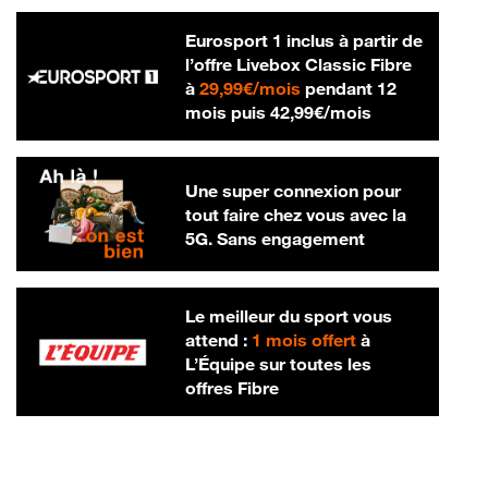
Eurosport 1 inclus à partir de
l’offre Livebox Classic Fibre
29,99 € par mois
à
29,99€/mois
pendant 12
42,99 € par m
mois puis
42,99€/mois
Une super connexion pour
tout faire chez vous avec la
5G. Sans engagement
Le meilleur du sport vous
attend :
1 mois offert
à
L’Équipe sur toutes les
offres Fibre