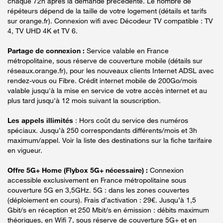
chaque 72h après la demande précédente. Le nombre de
répéteurs dépend de la taille de votre logement (détails et tarifs
sur orange.fr). Connexion wifi avec Décodeur TV compatible : TV
4, TV UHD 4K et TV 6.
Partage de connexion :
Service valable en France
métropolitaine, sous réserve de couverture mobile (détails sur
réseaux.orange.fr), pour les nouveaux clients Internet ADSL avec
rendez-vous ou Fibre. Crédit internet mobile de 200Go/mois
valable jusqu'à la mise en service de votre accès internet et au
plus tard jusqu'à 12 mois suivant la souscription.
Les appels illimités
: Hors coût du service des numéros
spéciaux. Jusqu’à 250 correspondants différents/mois et 3h
maximum/appel. Voir la liste des destinations sur la fiche tarifaire
en vigueur.
Offre 5G+ Home (Flybox 5G+ nécessaire) :
Connexion
accessible exclusivement en France métropolitaine sous
couverture 5G en 3,5GHz. 5G : dans les zones couvertes
(déploiement en cours). Frais d’activation : 29€. Jusqu’à 1,5
Gbit/s en réception et 250 Mbit/s en émission : débits maximum
théoriques, en Wifi 7, sous réserve de couverture 5G+ et en