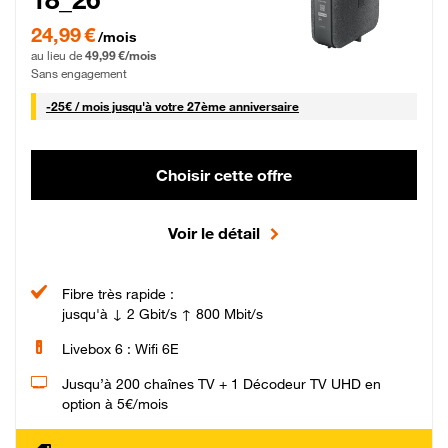
24,99 € par mois pendant 0 mois puis 49,99 € par mois, Sans engagement
24,99 €
/mois
au lieu de
49,99 €/mois
Sans engagement
25 € par mois
-
25€ / mois
jusqu'à votre 27ème anniversaire
Choisir cette offre
Voir le détail
Fibre très rapide :
jusqu'à ↓ 2 Gbit/s ↑ 800 Mbit/s
Livebox 6 : Wifi 6E
Jusqu’à 200 chaînes TV + 1 Décodeur TV UHD en
option à 5€/mois