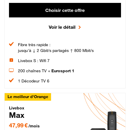
Choisir cette offre
Voir le détail
Fibre très rapide :
jusqu'à ↓ 2 Gbit/s partagés ↑ 800 Mbit/s
Livebox S : Wifi 7
200 chaînes TV +
Eurosport 1
1 Décodeur TV 6
Le meilleur d'Orange
Livebox Max Fibre
Livebox
Max
47,99 € par mois pendant 12 mois puis 57,99 € par mois, Engagement 12 moi
47,99 €
/mois