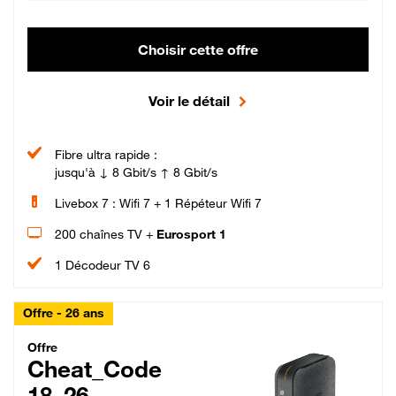
Choisir cette offre
Voir le détail
Fibre ultra rapide :
jusqu'à ↓ 8 Gbit/s ↑ 8 Gbit/s
Livebox 7 : Wifi 7 + 1 Répéteur Wifi 7
200 chaînes TV +
Eurosport 1
1 Décodeur TV 6
Offre - 26 ans
Cheat_Code Fibre_18_26
Offre
Cheat_Code
18_26