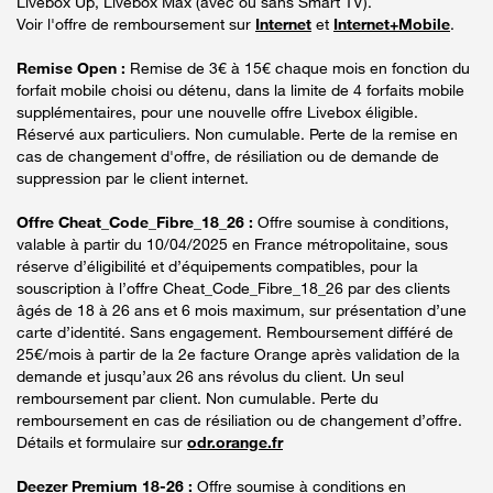
Livebox Up, Livebox Max (avec ou sans Smart TV).
Voir l'offre de remboursement sur
Internet
et
Internet+Mobile
.
Remise Open :
Remise de 3€ à 15€ chaque mois en fonction du
forfait mobile choisi ou détenu, dans la limite de 4 forfaits mobile
supplémentaires, pour une nouvelle offre Livebox éligible.
Réservé aux particuliers. Non cumulable. Perte de la remise en
cas de changement d'offre, de résiliation ou de demande de
suppression par le client internet.
Offre Cheat_Code_Fibre_18_26 :
Offre soumise à conditions,
valable à partir du 10/04/2025 en France métropolitaine, sous
réserve d’éligibilité et d’équipements compatibles, pour la
souscription à l’offre Cheat_Code_Fibre_18_26 par des clients
âgés de 18 à 26 ans et 6 mois maximum, sur présentation d’une
carte d’identité. Sans engagement. Remboursement différé de
25€/mois à partir de la 2e facture Orange après validation de la
demande et jusqu’aux 26 ans révolus du client. Un seul
remboursement par client. Non cumulable. Perte du
remboursement en cas de résiliation ou de changement d’offre.
Détails et formulaire sur
odr.orange.fr
Deezer Premium 18-26 :
Offre soumise à conditions en