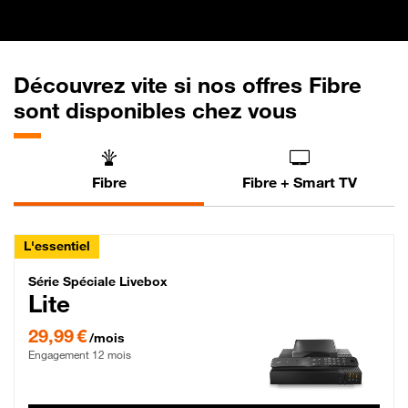
Découvrez vite si nos offres Fibre
sont disponibles chez vous
Fibre
Fibre + Smart TV
L'essentiel
Série Spéciale Livebox Lite Fibre
Série Spéciale Livebox
Lite
29,99 € par mois , Engagement 12 mois
29,99 €
/mois
Engagement 12 mois