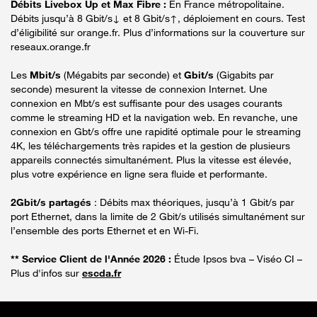
Débits Livebox Up et Max Fibre :
En France métropolitaine.
Débits jusqu’à 8 Gbit/s↓ et 8 Gbit/s↑, déploiement en cours. Test
d’éligibilité sur orange.fr. Plus d’informations sur la couverture sur
reseaux.orange.fr
Les
Mbit/s
(Mégabits par seconde) et
Gbit/s
(Gigabits par
seconde) mesurent la vitesse de connexion Internet. Une
connexion en Mbt/s est suffisante pour des usages courants
comme le streaming HD et la navigation web. En revanche, une
connexion en Gbt/s offre une rapidité optimale pour le streaming
4K, les téléchargements très rapides et la gestion de plusieurs
appareils connectés simultanément. Plus la vitesse est élevée,
plus votre expérience en ligne sera fluide et performante.
2Gbit/s partagés
: Débits max théoriques, jusqu’à 1 Gbit/s par
port Ethernet, dans la limite de 2 Gbit/s utilisés simultanément sur
l’ensemble des ports Ethernet et en Wi-Fi.
** Service Client de l'Année 2026 :
Étude Ipsos bva – Viséo CI –
Plus d'infos sur
escda.fr