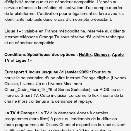
d’éligibilité technique et de décodeur compatible. L'accès au
service nécessite la création et l'activation d'un compte auprès
de la plateforme. L’activation pourra également se faire avec les
identifiants habituels dans le cas d’un compte préexistant.
Ligue 1+ :
valable en France métropolitaine, réservée aux clients
internet téléphone Orange TV sous réserve d’éligibilité technique
et de décodeur compatible.
Conditions Spécifiques des options :
Netflix
,
Disney+
,
Apple
TV
et
Ligue 1+
Eurosport 1 inclus jusqu’au 31 janvier 2029 :
Pour toute
nouvelle souscription d’une offre Internet Orange éligible (Livebox
Classic, Livebox Up ou Livebox Max, hors
Cheat_Code_Fibre_18_26 et Séries Spéciales), sur ADSL ou sur
Fibre ou Smart TV. Cette inclusion concerne le flux linéaire de la
chaine (hors contenus à la demande et replay).
La TV d'Orange :
La TV à la demande Accès à certains
programmes (hors films) à partir du lendemain de la diffusion
(hors programmes de Disney Channel disponibles le lundi suivant
la diffusion) pendant une période de 7 à 30 jours (selon le