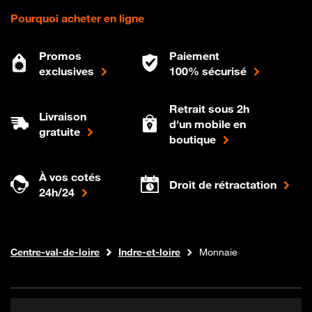
Pourquoi acheter en ligne
Promos
Paiement
exclusives
100% sécurisé
Retrait sous 2h
Livraison
d'un mobile en
gratuite
boutique
À vos cotés
Droit de rétractation
24h/24
Internet fibre
Boutique Orange
Centre-val-de-loire
Indre-et-loire
Monnaie