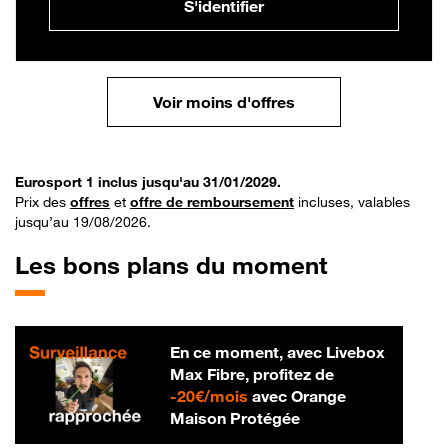
S'identifier
Voir moins d'offres
Eurosport 1 inclus jusqu'au 31/01/2029.
Prix des
offres
et
offre de remboursement
incluses, valables
jusqu’au 19/08/2026.
Les bons plans du moment
En ce moment, avec Livebox
Max Fibre, profitez de
20 € par mois
-
20€/mois
avec Orange
Maison Protégée