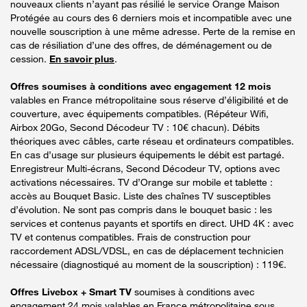
nouveaux clients n’ayant pas résilié le service Orange Maison
Protégée au cours des 6 derniers mois et incompatible avec une
nouvelle souscription à une même adresse. Perte de la remise en
cas de résiliation d’une des offres, de déménagement ou de
cession.
En savoir plus
.
Offres soumises à conditions avec engagement 12 mois
valables en France métropolitaine sous réserve d’éligibilité et de
couverture, avec équipements compatibles. (Répéteur Wifi,
Airbox 20Go, Second Décodeur TV : 10€ chacun). Débits
théoriques avec câbles, carte réseau et ordinateurs compatibles.
En cas d’usage sur plusieurs équipements le débit est partagé.
Enregistreur Multi-écrans, Second Décodeur TV, options avec
activations nécessaires. TV d’Orange sur mobile et tablette :
accès au Bouquet Basic. Liste des chaînes TV susceptibles
d’évolution. Ne sont pas compris dans le bouquet basic : les
services et contenus payants et sportifs en direct. UHD 4K : avec
TV et contenus compatibles. Frais de construction pour
raccordement ADSL/VDSL, en cas de déplacement technicien
nécessaire (diagnostiqué au moment de la souscription) : 119€.
Offres Livebox + Smart TV
soumises à conditions avec
engagement 24 mois valables en France métropolitaine sous