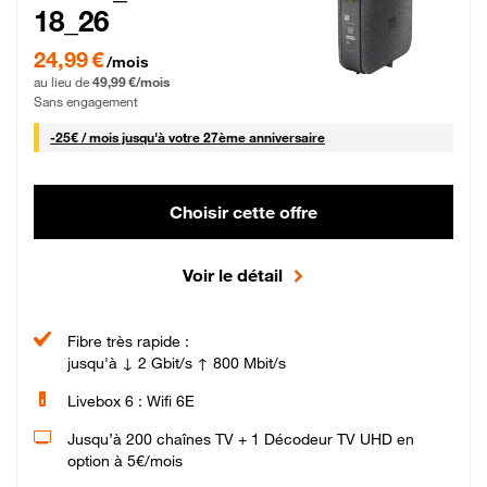
18_26
24,99 € par mois pendant 0 mois puis 49,99 € par mois, Sans engagement
24,99 €
/mois
au lieu de
49,99 €/mois
Sans engagement
25 € par mois
-
25€ / mois
jusqu'à votre 27ème anniversaire
Choisir cette offre
Voir le détail
Fibre très rapide :
jusqu'à ↓ 2 Gbit/s ↑ 800 Mbit/s
Livebox 6 : Wifi 6E
Jusqu’à 200 chaînes TV + 1 Décodeur TV UHD en
option à 5€/mois