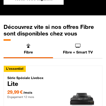
Découvrez vite si nos offres Fibre
sont disponibles chez vous
Fibre
Fibre + Smart TV
L'essentiel
Série Spéciale Livebox Lite Fibre
Série Spéciale Livebox
Lite
29,99 € par mois , Engagement 12 mois
29,99 €
/mois
Engagement 12 mois