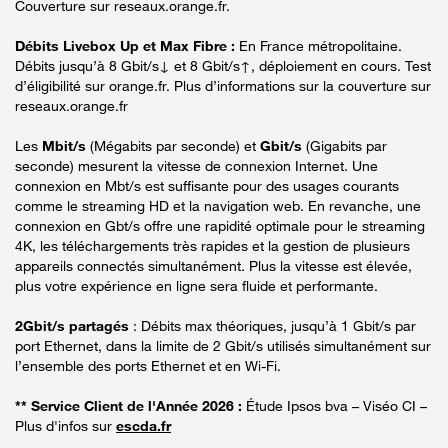
Couverture sur reseaux.orange.fr.
Débits Livebox Up et Max Fibre :
En France métropolitaine.
Débits jusqu’à 8 Gbit/s↓ et 8 Gbit/s↑, déploiement en cours. Test
d’éligibilité sur orange.fr. Plus d’informations sur la couverture sur
reseaux.orange.fr
Les
Mbit/s
(Mégabits par seconde) et
Gbit/s
(Gigabits par
seconde) mesurent la vitesse de connexion Internet. Une
connexion en Mbt/s est suffisante pour des usages courants
comme le streaming HD et la navigation web. En revanche, une
connexion en Gbt/s offre une rapidité optimale pour le streaming
4K, les téléchargements très rapides et la gestion de plusieurs
appareils connectés simultanément. Plus la vitesse est élevée,
plus votre expérience en ligne sera fluide et performante.
2Gbit/s partagés
: Débits max théoriques, jusqu’à 1 Gbit/s par
port Ethernet, dans la limite de 2 Gbit/s utilisés simultanément sur
l’ensemble des ports Ethernet et en Wi-Fi.
** Service Client de l'Année 2026 :
Étude Ipsos bva – Viséo CI –
Plus d'infos sur
escda.fr