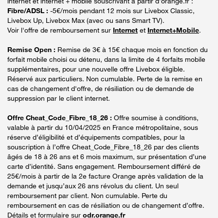
internet et internet + mobile souscrivant à partir d’orange.fr :
Fibre/ADSL :
-5€/mois pendant 12 mois sur Livebox Classic,
Livebox Up, Livebox Max (avec ou sans Smart TV).
Voir l'offre de remboursement sur
Internet
et
Internet+Mobile
.
Remise Open :
Remise de 3€ à 15€ chaque mois en fonction du
forfait mobile choisi ou détenu, dans la limite de 4 forfaits mobile
supplémentaires, pour une nouvelle offre Livebox éligible.
Réservé aux particuliers. Non cumulable. Perte de la remise en
cas de changement d'offre, de résiliation ou de demande de
suppression par le client internet.
Offre Cheat_Code_Fibre_18_26 :
Offre soumise à conditions,
valable à partir du 10/04/2025 en France métropolitaine, sous
réserve d’éligibilité et d’équipements compatibles, pour la
souscription à l’offre Cheat_Code_Fibre_18_26 par des clients
âgés de 18 à 26 ans et 6 mois maximum, sur présentation d’une
carte d’identité. Sans engagement. Remboursement différé de
25€/mois à partir de la 2e facture Orange après validation de la
demande et jusqu’aux 26 ans révolus du client. Un seul
remboursement par client. Non cumulable. Perte du
remboursement en cas de résiliation ou de changement d’offre.
Détails et formulaire sur
odr.orange.fr