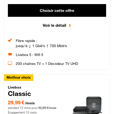
Choisir cette offre
Voir le détail
Fibre rapide :
jusqu'à ↓ 1 Gbit/s ↑ 700 Mbit/s
Livebox 5 : Wifi 5
200 chaînes TV + 1 Décodeur TV UHD
Meilleur choix
Livebox Classic Fibre
Livebox
Classic
29,99 € par mois pendant 12 mois puis 42,99 € par mois, Engagement 12 moi
29,99 €
/mois
pendant 12 mois puis
42,99 €/mois
Engagement 12 mois