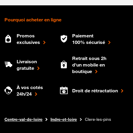
Pourquoi acheter en ligne
Promos
Paiement
exclusives
100% sécurisé
Retrait sous 2h
Livraison
d'un mobile en
gratuite
boutique
À vos cotés
Droit de rétractation
24h/24
Internet fibre
Boutique Orange
Centre-val-de-loire
Indre-et-loire
Clere-les-pins