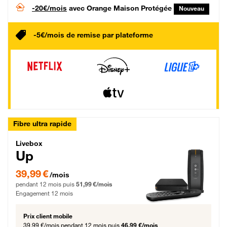
-20€/mois
avec Orange Maison Protégée
Nouveau
-5€/mois de remise par plateforme
Fibre ultra rapide
Livebox Up Fibre
Livebox
Up
39,99 € par mois pendant 12 mois puis 51,99 € par mois, Engagement 12 moi
39,99 €
/mois
pendant 12 mois puis
51,99 €/mois
Engagement 12 mois
Prix client mobile
39,99 €/mois
pendant 12 mois puis
46,99 €/mois