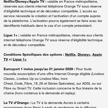
Netflix/Disney+/Apple TV :
valable en France métropolitaine,
réservée aux clients internet téléphone Orange TV sous réserve
d’éligibilité technique et de décodeur compatible. L'accès au
service nécessite la création et l'activation d'un compte auprès
de la plateforme. L’activation pourra également se faire avec les
identifiants habituels dans le cas d’un compte préexistant.
Ligue 1+ :
valable en France métropolitaine, réservée aux clients
internet téléphone Orange TV sous réserve d’éligibilité technique
et de décodeur compatible.
Conditions Spécifiques des options :
Netflix
,
Disney+
,
Apple
TV
et
Ligue 1+
Eurosport 1 inclus jusqu’au 31 janvier 2029 :
Pour toute
nouvelle souscription d’une offre Internet Orange éligible (Livebox
Classic, Livebox Up ou Livebox Max, hors
Cheat_Code_Fibre_18_26 et Séries Spéciales), sur ADSL ou sur
Fibre ou Smart TV. Cette inclusion concerne le flux linéaire de la
chaine (hors contenus à la demande et replay).
La TV d'Orange :
La TV à la demande Accès à certains
programmes (hors films) à partir du lendemain de la diffusion