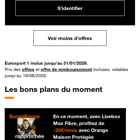
S'identifier
Voir moins d'offres
Eurosport 1 inclus jusqu'au 31/01/2029.
Prix des
offres
et
offre de remboursement
incluses, valables
jusqu’au 19/08/2026.
Les bons plans du moment
En ce moment, avec Livebox
Max Fibre, profitez de
20 € par mois
-
20€/mois
avec Orange
Maison Protégée