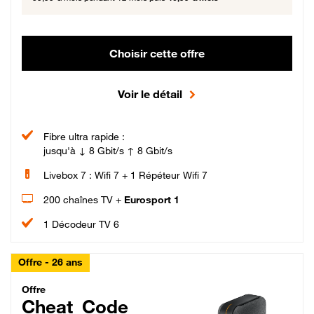
Choisir cette offre
Voir le détail
Fibre ultra rapide :
jusqu'à ↓ 8 Gbit/s ↑ 8 Gbit/s
Livebox 7 : Wifi 7 + 1 Répéteur Wifi 7
200 chaînes TV +
Eurosport 1
1 Décodeur TV 6
Offre - 26 ans
Cheat_Code Fibre_18_26
Offre
Cheat_Code