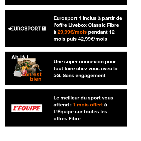
Eurosport 1 inclus à partir de
l’offre Livebox Classic Fibre
29,99 € par mois
à
29,99€/mois
pendant 12
42,99 € par m
mois puis
42,99€/mois
Une super connexion pour
tout faire chez vous avec la
5G. Sans engagement
Le meilleur du sport vous
attend :
1 mois offert
à
L’Équipe sur toutes les
offres Fibre