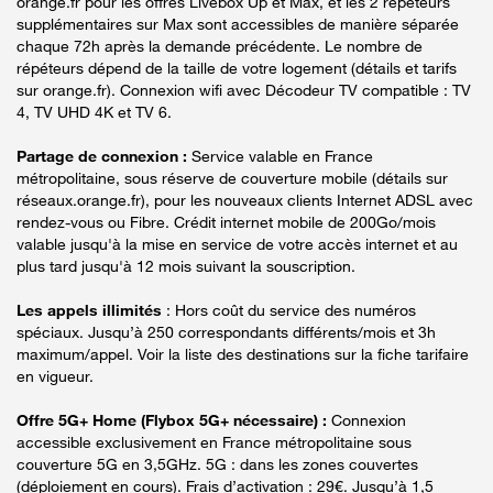
orange.fr pour les offres Livebox Up et Max, et les 2 répéteurs
supplémentaires sur Max sont accessibles de manière séparée
chaque 72h après la demande précédente. Le nombre de
répéteurs dépend de la taille de votre logement (détails et tarifs
sur orange.fr). Connexion wifi avec Décodeur TV compatible : TV
4, TV UHD 4K et TV 6.
Partage de connexion :
Service valable en France
métropolitaine, sous réserve de couverture mobile (détails sur
réseaux.orange.fr), pour les nouveaux clients Internet ADSL avec
rendez-vous ou Fibre. Crédit internet mobile de 200Go/mois
valable jusqu'à la mise en service de votre accès internet et au
plus tard jusqu'à 12 mois suivant la souscription.
Les appels illimités
: Hors coût du service des numéros
spéciaux. Jusqu’à 250 correspondants différents/mois et 3h
maximum/appel. Voir la liste des destinations sur la fiche tarifaire
en vigueur.
Offre 5G+ Home (Flybox 5G+ nécessaire) :
Connexion
accessible exclusivement en France métropolitaine sous
couverture 5G en 3,5GHz. 5G : dans les zones couvertes
(déploiement en cours). Frais d’activation : 29€. Jusqu’à 1,5