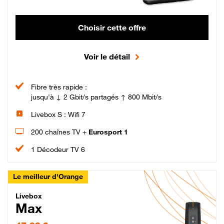
Choisir cette offre
Voir le détail
Fibre très rapide :
jusqu'à ↓ 2 Gbit/s partagés ↑ 800 Mbit/s
Livebox S : Wifi 7
200 chaînes TV +
Eurosport 1
1 Décodeur TV 6
Le meilleur d'Orange
Livebox Max Fibre
Livebox
Max
47,99 € par mois pendant 12 mois puis 57,99 € par mois, Engagement 12 moi